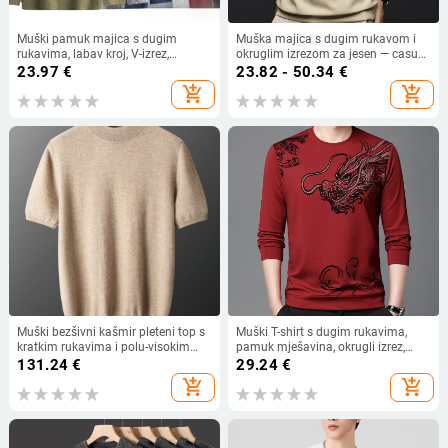
Muški pamuk majica s dugim
Muška majica s dugim rukavom i
rukavima, labav kroj, V-izrez,
okruglim izrezom za jesen — casual,
prozračna
svestrana, premium osnovna
23.97
€
23.82 - 50.34
€
majica za muškarce srednje dobi
add_shopping_cart
add_shopping_cart
Muški bezšivni kašmir pleteni top s
Muški T-shirt s dugim rukavima,
kratkim rukavima i polu-visokim
pamuk mješavina, okrugli izrez,
ovratnikom, casual za proljeće i
životinjski otisak, za proljeće i jesen
131.24
€
29.24
€
jesen.
add_shopping_cart
add_shopping_cart