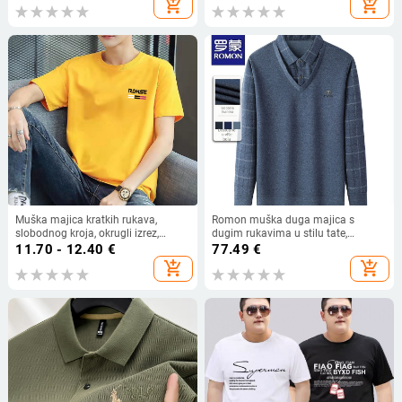
add_shopping_cart
add_shopping_cart
Muška majica kratkih rukava,
Romon muška duga majica s
slobodnog kroja, okrugli izrez,
dugim rukavima u stilu tate,
kratke rukave; materijal: mliječna
prugasti osnovni sloj, proljeće 2025
11.70 - 12.40
€
77.49
€
svila (poliestera 95%), geometrijski
add_shopping_cart
add_shopping_cart
print, ljeto