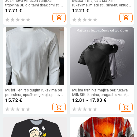
2024 nova Amazon vanjska
Muška T majica s kratkim
trgovina 3D digitalni tisak crni stil
rukavima, mladi stil, slim-fit, okrugli
element majica europske i američke
izrez, brzo sušenje poliestera, ljeto
17.71
€
12.21
€
modne muške
add_shopping_cart
add_shopping_cart
Muški T-shirt s dugim rukavima od
Muška trenirka majica bez rukava —
poliestera, opuštenog kroja, pulover
Milk Silk tkanina, prugasti uzorak,
dizajn, Hong Kong stil
labav kroj, prozračna, ljeto
15.72
€
12.81 - 17.93
€
add_shopping_cart
add_shopping_cart