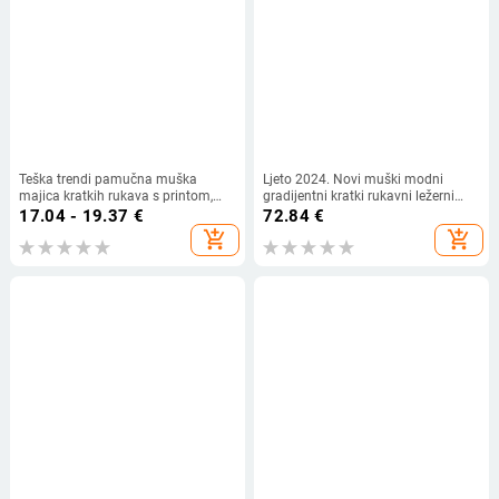
Teška trendi pamučna muška
Ljeto 2024. Novi muški modni
majica kratkih rukava s printom,
gradijentni kratki rukavni ležerni
nova ljetna modna ležerna majica s
jednostavni set od 7 dijelova kratkih
17.04 - 19.37
€
72.84
€
okruglim izrezom za 2025. godinu
rukava
add_shopping_cart
add_shopping_cart