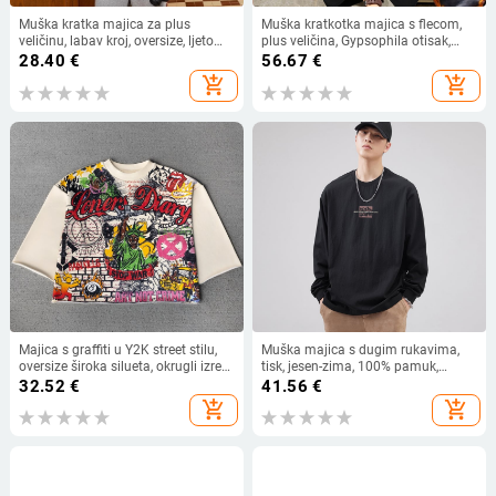
Muška kratka majica za plus
Muška kratkotka majica s flecom,
veličinu, labav kroj, oversize, ljeto
plus veličina, Gypsophila otisak,
2025, patchwork dizajn
toplo za zimu
28.40
€
56.67
€
add_shopping_cart
add_shopping_cart
Majica s graffiti u Y2K street stilu,
Muška majica s dugim rukavima,
oversize široka silueta, okrugli izrez,
tisk, jesen-zima, 100% pamuk,
rukav 3/4, prozračna mješavina
široka silueta, okrugli izrez
32.52
€
41.56
€
poliester-bavlna
add_shopping_cart
add_shopping_cart