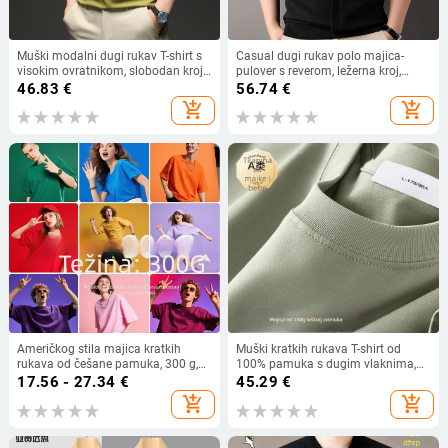
Muški modalni dugi rukav T-shirt s
Casual dugi rukav polo majica-
visokim ovratnikom, slobodan kroj,
pulover s reverom, ležerna kroj,
prozračna mješavina pamuka i
ovratnik s reverom, tanak spoj od
46.83
€
56.74
€
modala
pamuka i sintetike
add_shopping_cart
add_shopping_cart
Američkog stila majica kratkih
Muški kratkih rukava T-shirt od
rukava od češane pamuka, 300 g,
100% pamuka s dugim vlaknima,
jednobojna boja, ležerna silueta,
širokog kroja, bijela, težina tkanine
17.56 - 27.34
€
45.29
€
okrugli izrez
240 g/m²
add_shopping_cart
add_shopping_cart