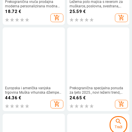
Prekogranična vruća prodajna
Ležerna polo majica s reverom za
moderna personalizirana modna
muškarce, poslovna, svestrana,
majica kratkih rukava s 3D printom
uska mikroelastična majica kratkih
18.72
€
25.59
€
i okruglim izrezom za muškarce
rukava, ljetna, prozračna, moderna
add_shopping_cart
add_shopping_cart
pletena košulja kratkih rukava bez
pegle
Europska i američka vanjska
Prekogranična specijalna ponuda
trgovina Muška vrhunska džemper
za ljeto 2025., novi ležerni trend,
kratkih rukava Ljetna nova
široka retro prugasta majica kratkih
44.36
€
24.65
€
prugasta žakard poslovna polo
rukava s okruglim izrezom.
add_shopping_cart
add_shopping_cart
majica
search
Traži