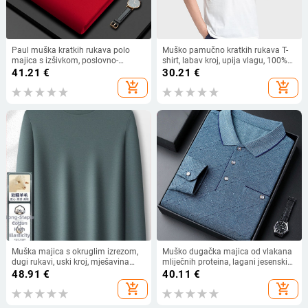
Paul muška kratkih rukava polo
Muško pamučno kratkih rukava T-
majica s izšivkom, poslovno-
shirt, labav kroj, upija vlagu, 100%
opušten stil, uski kroj, velika
pamuk, lagano ljetno izdanje
41.21
€
30.21
€
veličina, za muškarce srednje dobi,
add_shopping_cart
add_shopping_cart
model Z88323
Muška majica s okruglim izrezom,
Muško dugačka majica od vlakana
dugi rukavi, uski kroj, mješavina
mliječnih proteina, lagani jesenski
vune i pamuka, visoka elastičnost,
top za muškarce srednje dobi
48.91
€
40.11
€
jesen/zima
add_shopping_cart
add_shopping_cart