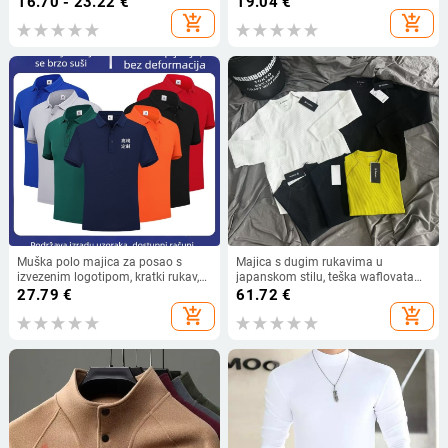
16.70 - 23.22
€
19.04
€
silueta, muška velika veličina, ljeto
ljetna odjeća za van
add_shopping_cart
add_shopping_cart
Muška polo majica za posao s
Majica s dugim rukavima u
izvezenim logotipom, kratki rukav,
japanskom stilu, teška waflovata
polo ovratnik, brzo sušenje, ispis
pletenina, otisnuti mali logotip,
27.79
€
61.72
€
logotipa po narudžbi
slobodan kroj
add_shopping_cart
add_shopping_cart