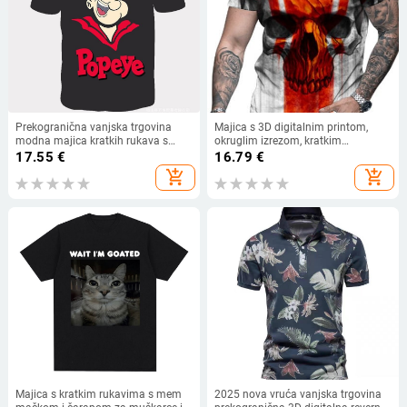
Prekogranična vanjska trgovina
Majica s 3D digitalnim printom,
modna majica kratkih rukava s
okruglim izrezom, kratkim
okruglim izrezom, muška moda,
rukavima, prozračnim mrežastim
17.55
€
16.79
€
digitalni tisak Popeye, dostava u
materijalom, slobodan kroj
add_shopping_cart
add_shopping_cart
jednom komadu
Majica s kratkim rukavima s mem
2025 nova vruća vanjska trgovina