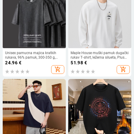
Unisex pamucna majica kratkih
Maple House muški pamuk dugački
rukava, 96% pamuk, 300-350 g,
rukav T‑shirt, ležerna silueta, Plus
distressed stil, širok kroj, okrugli
Size, otisak crtića
24.96
€
51.98
€
izrez
add_shopping_cart
add_shopping_cart