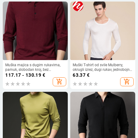
Muška majica s dugim rukavima,
Muški T-shirt od svile Mulberry,
pamuk, slobodan kroj, bez
okrugli izrez, dugi rukav, jednobojni
ovratnika, lagana tkanina, proljeće
dizajn
117.17 - 130.19
€
63.37
€
2025
add_shopping_cart
add_shopping_cart