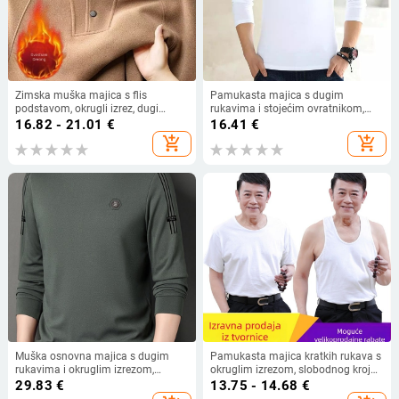
Zimska muška majica s flis
Pamukasta majica s dugim
podstavom, okrugli izrez, dugi
rukavima i stojećim ovratnikom,
rukav, slobodan kroj, poliesterska
jednobojna, osnovni komad, plus
16.82 - 21.01
€
16.41
€
smjesa
veličina
add_shopping_cart
add_shopping_cart
Muška osnovna majica s dugim
Pamukasta majica kratkih rukava s
rukavima i okruglim izrezom,
okruglim izrezom, slobodnog kroja,
opušten kroj, jednobojna
za muškarce srednje dobi
29.83
€
13.75 - 14.68
€