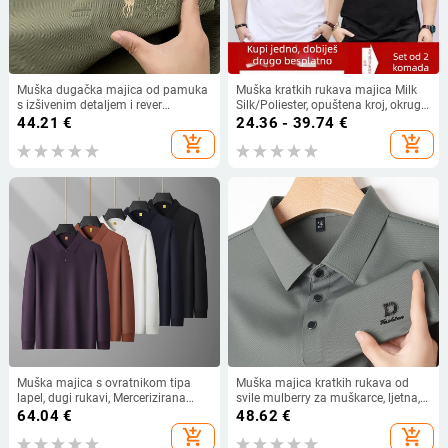
Muška dugačka majica od pamuka
Muška kratkih rukava majica Milk
s izšivenim detaljem i rever
Silk/Poliester, opuštena kroj, okrugli
ovratnikom, casual stil
vrat, fleece podstava, reklamni
44.21
€
24.36 - 39.74
€
otisak, ljeto
add_shopping_cart
add_shopping_cart
Muška majica s ovratnikom tipa
Muška majica kratkih rukava od
lapel, dugi rukavi, Mercerizirana
svile mulberry za muškarce, ljetna,
pamuk 96%+, klasičan kroj.
lagana, s reverom i otisom slovima
64.04
€
48.62
€
add_shopping_cart
add_shopping_cart