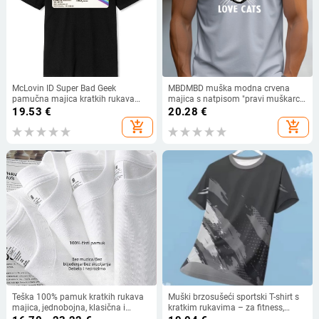
McLovin ID Super Bad Geek
MBDMBD muška modna crvena
pamučna majica kratkih rukava
majica s natpisom "pravi muškarci
unisex tinejdžeri cool mekana
vole mačke" i modnim naočalama s
19.53
€
20.28
€
odjeća 01232
likom mačke
add_shopping_cart
add_shopping_cart
Teška 100% pamuk kratkih rukava
Muški brzosušeći sportski T-shirt s
majica, jednobojna, klasična i
kratkim rukavima – za fitness,
svestrana, okrugli izrez, opuštena
trčanje i badminton, prozračna