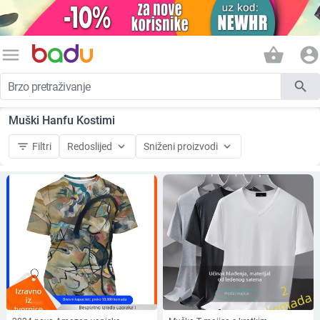
menu
shopping_basket
account_circle
search
Muški Hanfu Kostimi
filter_list
keyboard_arrow_down
keyboard_arrow_down
Filtri
Redoslijed
Sniženi proizvodi