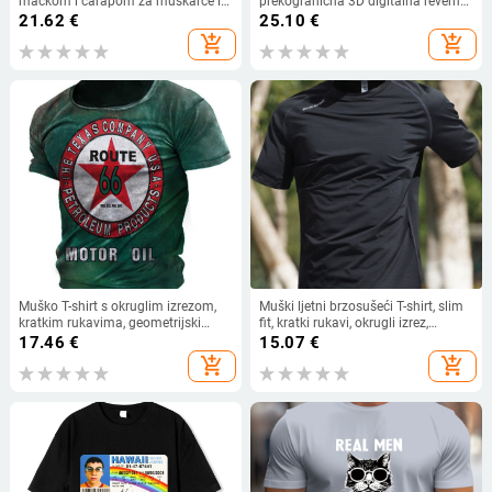
mačkom i čarapom za muškarce i
prekogranična 3D digitalna reverna
žene
majica kratkih rukava muška
21.62
€
25.10
€
ležerna polo majica veleprodaja
add_shopping_cart
add_shopping_cart
Muško T-shirt s okruglim izrezom,
Muški ljetni brzosušeći T-shirt, slim
kratkim rukavima, geometrijski
fit, kratki rukavi, okrugli izrez,
print, lagana smjesa Milk Silk i
poliester smjesa
17.46
€
15.07
€
poliestera (91–95%), brzo suši,
add_shopping_cart
add_shopping_cart
prozračna, ispod 180 g, ljeto 2024