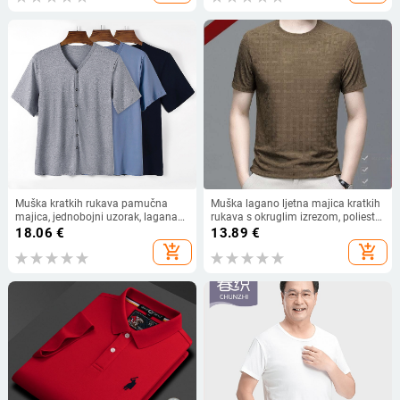
Muška kratkih rukava pamučna
Muška lagano ljetna majica kratkih
majica, jednobojni uzorak, lagana
rukava s okruglim izrezom, poliester
tkanina, sportsko svakodnevni stil
96%+, geometrijski uzorak
18.06
€
13.89
€
add_shopping_cart
add_shopping_cart