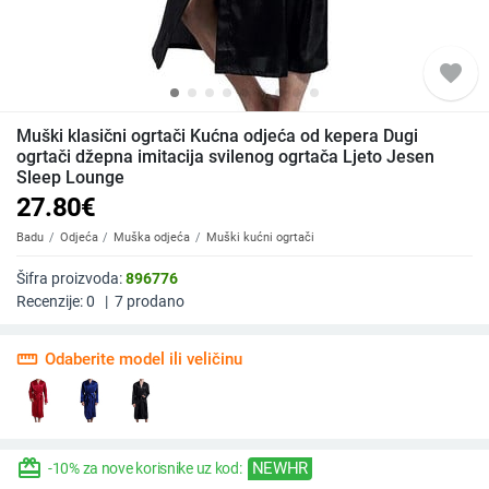
favorite
Muški klasični ogrtači Kućna odjeća od kepera Dugi
ogrtači džepna imitacija svilenog ogrtača Ljeto Jesen
Sleep Lounge
27.80
€
Badu
Odjeća
Muška odjeća
Muški kućni ogrtači
Šifra proizvoda:
896776
Recenzije:
0
|
7
prodano
straighten
Odaberite model ili veličinu
redeem
NEWHR
-10% za nove korisnike uz kod: