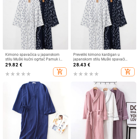
Kimono spavaćica u japanskom
Preveliki kimono kardigan u
stilu Muški kućni ogrtač Pamuk i
japanskom stilu Muški spavaći
lan Proljeće Jesen Široka kravata
ogrtač Pamuk Udobno kućno
29.82
€
28.43
€
Duga tanka Yukata Istočna kultura
odijelo Ogrtač za spavanje
add_shopping_cart
add_shopping_cart
Kyoto
Svakodnevno, ležerno