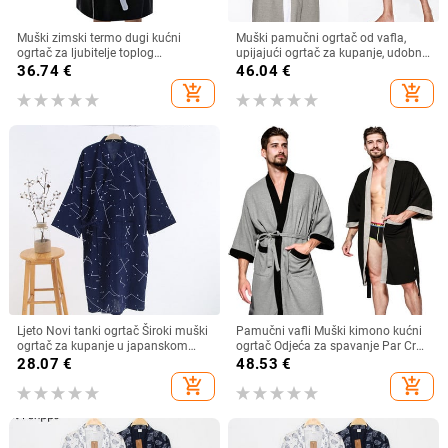
Muški zimski termo dugi kućni
Muški pamučni ogrtač od vafla,
ogrtač za ljubitelje toplog
upijajući ogrtač za kupanje, udobni
produženog plišanog šala Kimono
ogrtači, noćna spavaćica, muški
36.74
€
46.04
€
kupaćeg ogrtača za kupanje Noćne
kućni ogrtač, velika veličina, ljeto,
add_shopping_cart
add_shopping_cart
košulje dugih rukava Kućna odjeća
proljeće
Ljeto Novi tanki ogrtač Široki muški
Pamučni vafli Muški kimono kućni
ogrtač za kupanje u japanskom
ogrtač Odjeća za spavanje Par Crni
stilu 100% pamuk dvoslojni gaza
ogrtač Spavaćica Labava ležerna
28.07
€
48.53
€
Odjeća za spavanje Sleebode kućna
sauna Yukata Proljeće Ljeto Kućna
add_shopping_cart
add_shopping_cart
odjeća Odjeća za slobodno vrijeme
odjeća