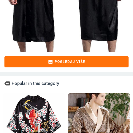
image
POGLEDAJ VIŠE
more
Popular in this category