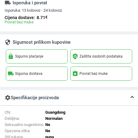
local_shipping
Isporuka i povrat
Isporuka:
13 kolovoz - 24 kolovoz
€
Cijena dostave:
8.71
Povrat bez muke
security
Sigurnost prilikom kupovine
lock
policy
Sigurno plaćanje
Zaštita osobnih podataka
local_shipping
assignment_return
Sigurna dostava
Povrat bez muke
settings
Specifikacije proizvoda
CN:
Guangdong
Debljina:
Normalan
Seksualno sugestivno:
Ne
Opscena slika:
Ne
Stil rukava:
puna