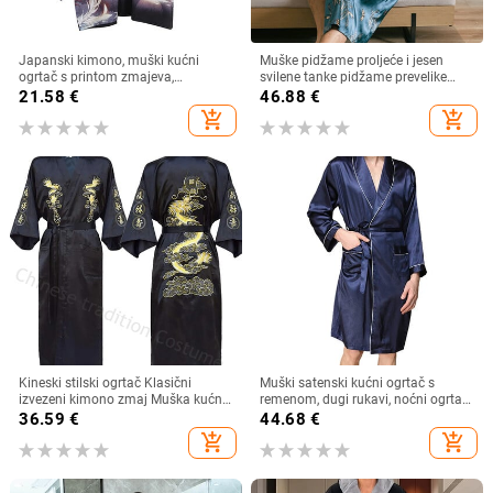
Japanski kimono, muški kućni
Muške pidžame proljeće i jesen
ogrtač s printom zmajeva,
svilene tanke pidžame prevelike
spavaćica velike veličine, muški
veličine dugih rukava kućni ogrtači
21.58
€
46.88
€
ljetni ogrtač dugih rukava 2019.
od ledene svile kućna odjeća ljetna
add_shopping_cart
add_shopping_cart
Modna azijska Harajuku odjeća
Kineski stilski ogrtač Klasični
Muški satenski kućni ogrtač s
izvezeni kimono zmaj Muška kućna
remenom, dugi rukavi, noćni ogrtač
odjeća Dugi kućni ogrtač Satenska
s V-izrezom, spavaćica, mekana
36.59
€
44.68
€
spavaćica Široka spavaćica
salonka s džepovima
add_shopping_cart
add_shopping_cart
Salonska odjeća