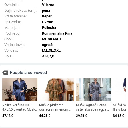
Ovratnik:
V-izrez
Duljina rukava (cm):
puna
Vrsta tkanine:
Keper
tip uzorka:
Čvrsto
Materijal:
Poliester
Podrijetlo:
Kontinentalna Kina
Spol:
MUŠKARCI
Vrsta stavke:
ogrtači
Veličina:
M,L,XL,XXL
Boja:
A,B,C,D
more
People also viewed
Velika veličina 3XL
Muške pidžame
Muški ogrtač Ljetna
Muški mek
4XL 5XL ogrtač Muška
ogrtači s remenom
satenska spavaćica
flis u boj
ljetna spavaćica za
Pamučni otisnuti
Kimono Yukata Široki
dugi kućn
47.12
€
44.29
€
29.51
€
34.18
€
jednu osobu
ogrtač tri četvrtine
kućni ogrtač Muška
spavanje
Tamnoplavi satenski
rukava za proljeće i
svilenkasta satenska
kućni ogrtač Kimono
ljeto Kimono dugi
spavaćica Spavaćica