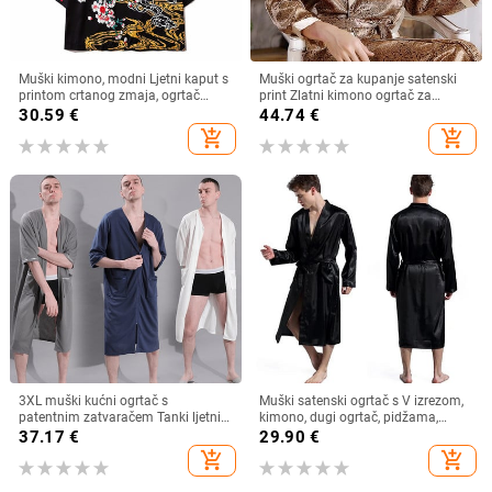
Muški kimono, modni Ljetni kaput s
Muški ogrtač za kupanje satenski
printom crtanog zmaja, ogrtač
print Zlatni kimono ogrtač za
dugih rukava, japanski stil Cosplay
kupanje Svileni dugi kućni ogrtač za
30.59
€
44.74
€
muška odjeća
spavanje veće veličine Spavaćica s
add_shopping_cart
add_shopping_cart
geometrijskim motivima XL 4XL
5XL
3XL muški kućni ogrtač s
Muški satenski ogrtač s V izrezom,
patentnim zatvaračem Tanki ljetni
kimono, dugi ogrtač, pidžama,
karirani ogrtači za spavanje Plus
spavaćica, spavaćica, božićni
37.17
€
29.90
€
veličina Ležerna široka dugačka
ogrtač za svatove T40
add_shopping_cart
add_shopping_cart
spavaćica za kupanje Haljina za
kupanje Spavaćica za spavanje