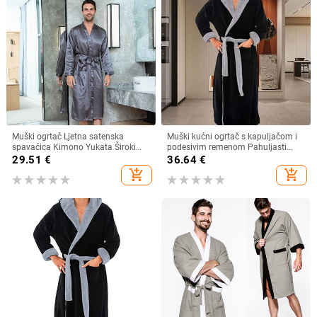
Muški ogrtač Ljetna satenska
Muški kućni ogrtač s kapuljačom i
spavaćica Kimono Yukata Široki
podesivim remenom Pahuljasti
kućni ogrtač Muška svilenkasta
jednobojni džepni dizajn, muški
29.51
€
36.64
€
satenska spavaćica Spavaćica
dugi ogrtač od flisa, spavaćica,
add_shopping_cart
add_shopping_cart
Kućna odjeća
kupaća haljina, spavaćica