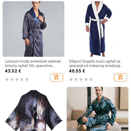
Luksuzni muški svilenkasti satenski
Džepovi Dugački kućni ogrtač za
kimono ogrtač 5XL spavaćica
spavanje od mekanog koraljnog
dugih rukava Ogrtač za kupanje
flisa u boji blokova
43.52
€
40.55
€
Prevelika satenska spavaćica
add_shopping_cart
add_shopping_cart
Ljetna kućna odjeća