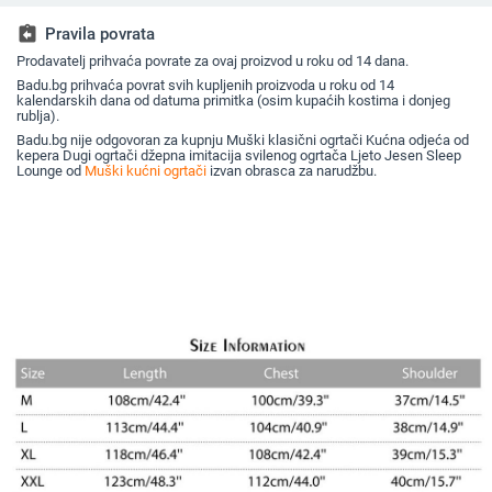
haljina dugih rukava
ogrtač za kupanje
Kućna odjeća
Kućni ogrtač
assignment_return
Pravila povrata
Prodavatelj prihvaća povrate za ovaj proizvod u roku od 14 dana.
Badu.bg prihvaća povrat svih kupljenih proizvoda u roku od 14
kalendarskih dana od datuma primitka (osim kupaćih kostima i donjeg
rublja).
Badu.bg nije odgovoran za kupnju Muški klasični ogrtači Kućna odjeća od
kepera Dugi ogrtači džepna imitacija svilenog ogrtača Ljeto Jesen Sleep
Lounge od
Muški kućni ogrtači
izvan obrasca za narudžbu.