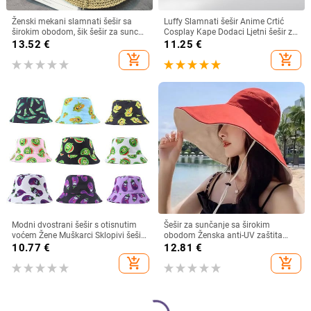
Ženski mekani slamnati šešir sa
Luffy Slamnati šešir Anime Crtić
širokim obodom, šik šešir za sunce
Cosplay Kape Dodaci Ljetni šešir za
Sklopivi ljetni slamnati šeširi za
sunce Suncobran Šešir za roditelje i
13.52
€
11.25
€
plažu za žene Kape za djevojčice
dijete Luffy šešir za žene Muškarci
add_shopping_cart
add_shopping_cart
Ženski šeširi od rafije
Modni dvostrani šešir s otisnutim
Šešir za sunčanje sa širokim
voćem Žene Muškarci Sklopivi šešir
obodom Ženska anti-UV zaštita
za umivaonik za sunčanje za par
Planinarenje Ribarska kapa na
10.77
€
12.81
€
Hip Hop kape Ribarski šeširi
preklop Ljetni jednobojni pamučni
add_shopping_cart
add_shopping_cart
prozračni šešir Bucekt za plažu