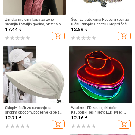
Zimska majčina kapa za žene
Šešir za putovanja Podesivi šešir za
srednjih i starijih godina, pletena od
ručnu sklopivu lepezu Sklopivi šešir
zečjeg krzna, otporna na hladnoću,
od bambusa i lepeza Ljetna plaža
17.44
€
12.86
€
topla, vunena kapa plus baršunasta
Sklopivi šešir i lepeza R7RF
add_shopping_cart
add_shopping_cart
kapa za umivaonik
Sklopivi šešir za sunčanje sa
Western LED kaubojski šešir
širokim obodom, podesive kape za
Kaubojski šešir Retro LED svijetli
muškarce, žene, šeširi za plažu,
obod Jazz cilindar Svjetleći
12.71
€
12.16
€
ljetni brzosušeći viziri, ribarska kapa
mladenkin šešir Cosplay kostim
add_shopping_cart
add_shopping_cart
Kaubojsko odijelo za žene
muškarce