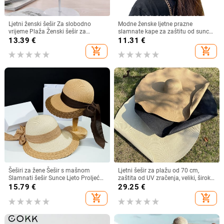
Ljetni ženski šešir Za slobodno
Modne ženske ljetne prazne
vrijeme Plaža Ženski šešir za
slamnate kape za zaštitu od sunca
sunčanje Elegantni šešir širokog
s velikim obodom, podesivi ženski
13.39
€
11.31
€
oboda Svileni šešir s kantom s
šešir za zaštitu od sunca za
add_shopping_cart
add_shopping_cart
cvijetom Ležerna kapa Ženska
sportove na plaži
fedora
Šeširi za žene Šešir s mašnom
Ljetni šešir za plažu od 70 cm,
Slamnati šešir Sunce Ljeto Proljeće
zaštita od UV zračenja, veliki, široki
Veliki obodi Plaža Na otvorenom
obodi, 35 cm, sklopivi slamnati
15.79
€
29.25
€
Ženski ljetni šešir Sombreros De
šeširi, velike sklopive kape za
add_shopping_cart
add_shopping_cart
Mujer
zaštitu od sunca