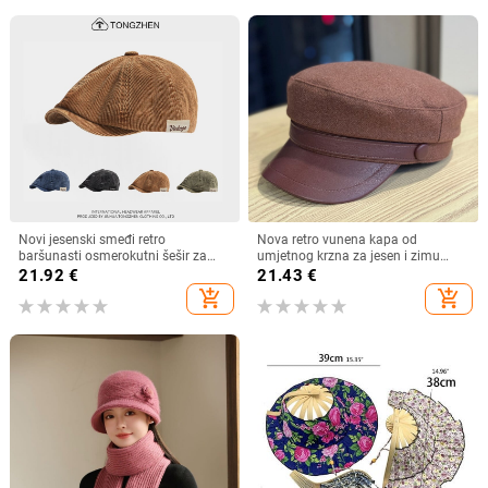
Novi jesenski smeđi retro
Nova retro vunena kapa od
baršunasti osmerokutni šešir za
umjetnog krzna za jesen i zimu
muškarce i žene, nošen unatrag s
2025. za žene, britanski
21.92
€
21.43
€
beretkom, univerzalni šešir u jednoj
osmerokutni ravni cilindar za
add_shopping_cart
add_shopping_cart
boji za jesen i zimu
književna putovanja