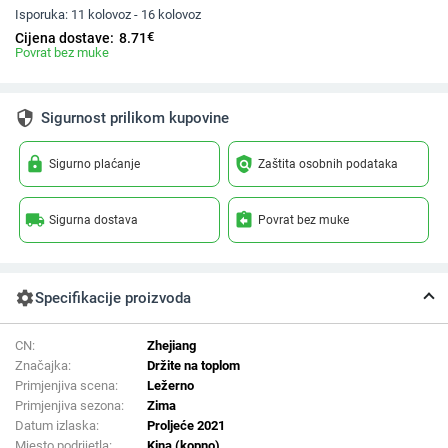
Isporuka:
11 kolovoz - 16 kolovoz
€
Cijena dostave:
8.71
Povrat bez muke
security
Sigurnost prilikom kupovine
lock
policy
Sigurno plaćanje
Zaštita osobnih podataka
local_shipping
assignment_return
Sigurna dostava
Povrat bez muke
settings
Specifikacije proizvoda
CN:
Zhejiang
Značajka:
Držite na toplom
Primjenjiva scena:
Ležerno
Primjenjiva sezona:
Zima
Datum izlaska:
Proljeće 2021
Mjesto podrijetla:
Kina (kopno)