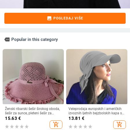
image
POGLEDAJ VIŠE
more
Popular in this category
Ženski ribarski šešir širokog oboda,
Veleprodaja europskih i američkih
šešir za sunce, pleteni šešir za
izvoznih ljetnih bejzbolskih kapa s
sunce, šešir za odmor na plaži, šešir
vezicom na leđima, vanjski šešir,
15.63
€
13.81
€
za sunce širokog oboda
jednobojni vizir, šal/šešir
add_shopping_cart
add_shopping_cart