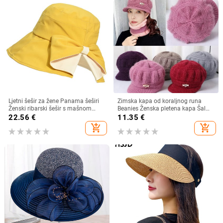
Ljetni šešir za žene Panama šeširi
Zimska kapa od koraljnog runa
Ženski ribarski šešir s mašnom
Beanies Ženska pletena kapa Šal
Trend ženski šeširi s kantom
Održava toplinu Vunena pletena
22.56
€
11.35
€
Suncobran Prozračne kape za
kapa Kapa sa šiltom Dvoslojne
add_shopping_cart
add_shopping_cart
sunce za žene
zaštitne kape