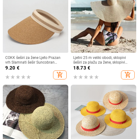
COKK šeširi za žene Ljeto Prazan
Ljetni 25 m veliki obodi, sklopivi
vrh Slamnati šešir Suncobran
šeširi za plažu za žene, sklopivi
Krema za sunčanje Šešir za plažu
slamnati šešir, šešir za zaštitu od
9.20
€
18.73
€
Ženski štitnik za zaštitu od sunca
sunca, šešir za putovanja
add_shopping_cart
add_shopping_cart
Roditelji Dječji Šeširi za sunce
Dropshipping