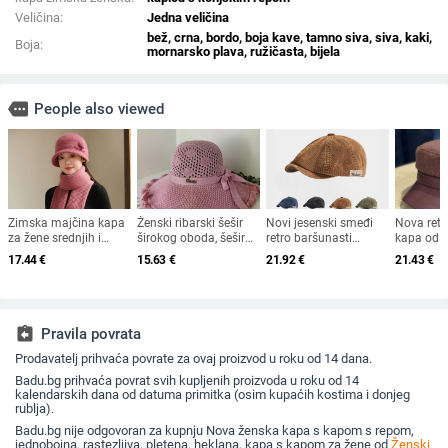
Veličina:
Jedna veličina
bež, crna, bordo, boja kave, tamno siva, siva, kaki,
Boja:
mornarsko plava, ružičasta, bijela
more
People also viewed
Zimska majčina kapa
Ženski ribarski šešir
Novi jesenski smeđi
Nova ret
za žene srednjih i
širokog oboda, šešir
retro baršunasti
kapa od 
starijih godina, pletena
za sunce, pleteni šešir
osmerokutni šešir za
krzna za 
17.44
€
15.63
€
21.92
€
21.43
€
od zečjeg krzna,
za sunce, šešir za
muškarce i žene,
2025. za 
otporna na hladnoću,
odmor na plaži, šešir
nošen unatrag s
britanski
topla, vunena kapa
za sunce širokog
beretkom, univerzalni
ravni cili
plus baršunasta kapa
oboda
šešir u jednoj boji za
književna
za umivaonik
jesen i zimu
assignment_return
Pravila povrata
Prodavatelj prihvaća povrate za ovaj proizvod u roku od 14 dana.
Badu.bg prihvaća povrat svih kupljenih proizvoda u roku od 14
kalendarskih dana od datuma primitka (osim kupaćih kostima i donjeg
rublja).
Badu.bg nije odgovoran za kupnju Nova ženska kapa s kapom s repom,
jednobojna, rastezljiva, pletena, heklana, kapa s kapom za žene od
Ženski