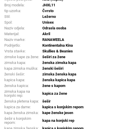
Broj modela:
JHXL11
tip uzorka:
Čvrsto
Stil:
Ležerno
Spol:
Unisex
Naziv odjela:
Odrasla osoba
Materijal:
Akril
Naziv marke:
RANAWEELA
Podrijetlo:
Kontinentalna Kina
Vrsta stavke:
Skullies & Beanies
zimske kape za žene:
šeširi za žene
zimska kapa:
ženska zimska kapa
kapa zimska muška:
ženski šeširi
ženski šešir:
zimska ženska kapa
kapica kapa:
ženska kapica kapa
ženska kapica:
žene s kapom
zimska kapa na
kapica za žene
konjski rep:
ženska pletena kapa:
šešir
kapica za dame:
kapica s konjskim repom
kapa ženska zimska:
kape ženske jesen
šešir s konjskim
kapa na konjski rep
repom:
kapa zimska ženska:
kapica s konjskim repom