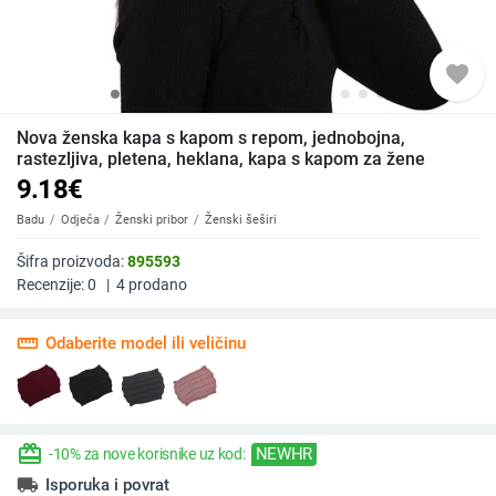
favorite
Nova ženska kapa s kapom s repom, jednobojna,
rastezljiva, pletena, heklana, kapa s kapom za žene
9.18
€
Badu
Odjeća
Ženski pribor
Ženski šeširi
Šifra proizvoda:
895593
Recenzije:
0
|
4
prodano
straighten
Odaberite model ili veličinu
redeem
NEWHR
-10% za nove korisnike uz kod:
local_shipping
Isporuka i povrat