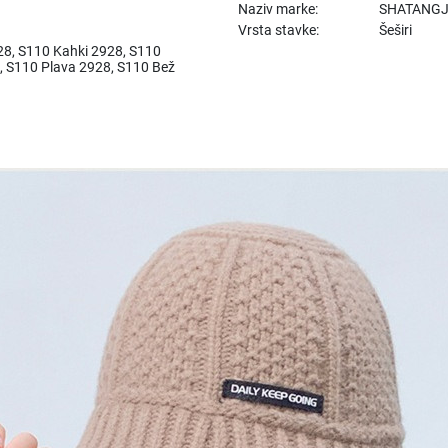
Naziv marke:
SHATANG
Vrsta stavke:
Šeširi
28, S110 Kahki 2928, S110
, S110 Plava 2928, S110 Bež