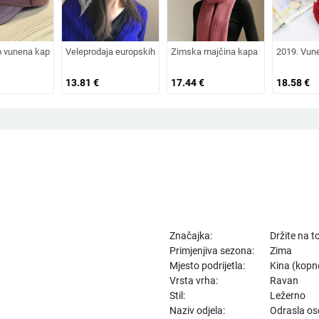
šir za sunce, šešir za odmor na plaži, šešir za sunce širokog oboda
 osmerokutni šešir za muškarce i žene, nošen unatrag s beretkom, univerzalni šeš
o vunena kapa od umjetnog krzna za jesen i zimu 2025. za žene, britanski osmerok
Veleprodaja europskih i američkih izvoznih ljetnih bejzbolskih ka
Zimska majčina kapa za žene srednjih
2019. Vun
13.81
€
17.44
€
18.58
€
Značajka:
Držite na 
Primjenjiva sezona:
Zima
Mjesto podrijetla:
Kina (kopn
Vrsta vrha:
Ravan
Stil:
Ležerno
Naziv odjela:
Odrasla o