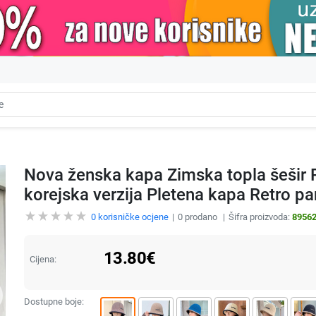
Nova ženska kapa Zimska topla šešir
korejska verzija Pletena kapa Retro 
0
korisničke ocjene
0
prodano
Šifra proizvoda:
8956
13.80
€
Cijena:
Dostupne boje: