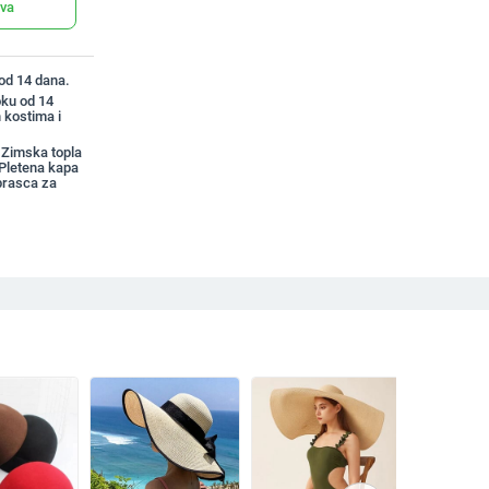
ava
 od 14 dana.
oku od 14
 kostima i
 Zimska topla
Pletena kapa
brasca za