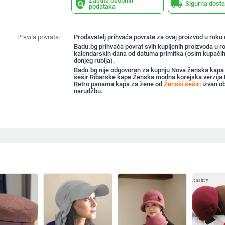
Zaštita osobnih
policy
local_shipping
Sigurna dost
podataka
Pravila povrata:
Prodavatelj prihvaća povrate za ovaj proizvod u roku
Badu.bg prihvaća povrat svih kupljenih proizvoda u r
kalendarskih dana od datuma primitka (osim kupaćih
donjeg rublja).
Badu.bg nije odgovoran za kupnju Nova ženska kapa
šešir Ribarske kape Ženska modna korejska verzija 
Retro panama kapa za žene od
Ženski šeširi
izvan o
narudžbu.