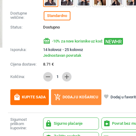
Dostupne
Standardno
veličine:
Status:
Dostupno
redeem
NEWHR
-10% za nove korisnike uz kod:
Isporuka:
14 kolovoz - 25 kolovoz
Jednostavan povratak
Cijena dostave:
8.71
€
remove
add
Količina:
1
local_mall
add_shopping_cart
favorite
Dodaj u favori
KUPITE SADA
DODAJ U KOŠARICU
Sigurnost
lock
assignment_return
Sigurno plaćanje
Povrat bez m
prilikom
kupovine: