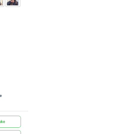
te
uke