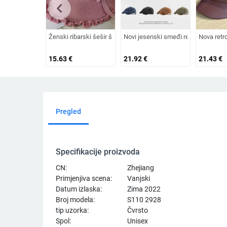
chevron_left
Ženski ribarski šešir širokog oboda, šešir za sunce, pleteni še
Novi jesenski smeđi retro baršunasti
Nova retr
15.63
€
21.92
€
21.43
€
Pregled
Specifikacije proizvoda
CN:
Zhejiang
Primjenjiva scena:
Vanjski
Datum izlaska:
Zima 2022
Broj modela:
S110 2928
tip uzorka:
Čvrsto
Spol:
Unisex