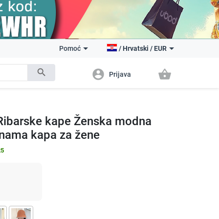
Pomoć
/
Hrvatski
/
EUR
search
account_circle
shopping_basket
Prijava
 Ribarske kape Ženska modna
panama kapa za žene
25