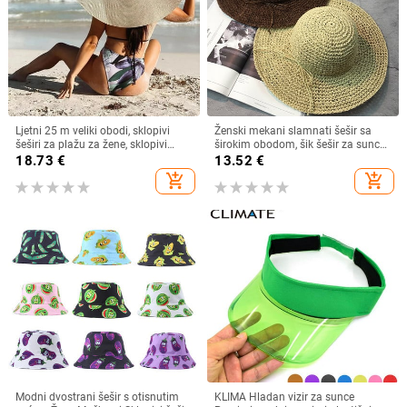
Ljetni 25 m veliki obodi, sklopivi
Ženski mekani slamnati šešir sa
šeširi za plažu za žene, sklopivi
širokim obodom, šik šešir za sunce
slamnati šešir, šešir za zaštitu od
Sklopivi ljetni slamnati šeširi za
18.73
€
13.52
€
sunca, šešir za putovanja
plažu za žene Kape za djevojčice
add_shopping_cart
add_shopping_cart
Dropshipping
Ženski šeširi od rafije
Modni dvostrani šešir s otisnutim
KLIMA Hladan vizir za sunce