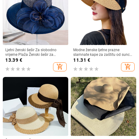
Ljetni ženski šešir Za slobodno
Modne ženske ljetne prazne
vrijeme Plaža Ženski šešir za
slamnate kape za zaštitu od sunca
sunčanje Elegantni šešir širokog
s velikim obodom, podesivi ženski
13.39
€
11.31
€
oboda Svileni šešir s kantom s
šešir za zaštitu od sunca za
add_shopping_cart
add_shopping_cart
cvijetom Ležerna kapa Ženska
sportove na plaži
fedora