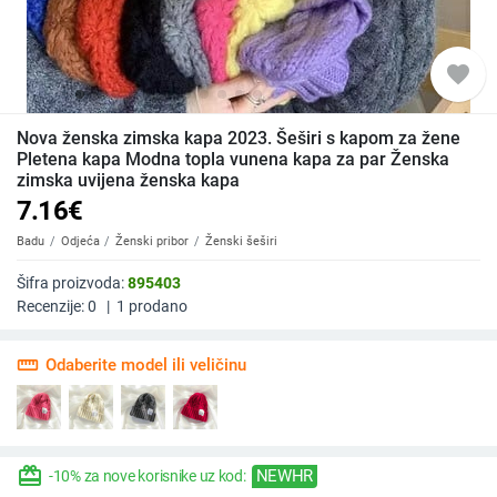
favorite
Nova ženska zimska kapa 2023. Šeširi s kapom za žene
Pletena kapa Modna topla vunena kapa za par Ženska
zimska uvijena ženska kapa
7.16
€
Badu
Odjeća
Ženski pribor
Ženski šeširi
Šifra proizvoda:
895403
Recenzije:
0
|
1
prodano
straighten
Odaberite model ili veličinu
redeem
NEWHR
-10% za nove korisnike uz kod: