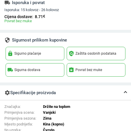
local_shipping
Isporuka i povrat
Isporuka:
15 kolovoz - 26 kolovoz
€
Cijena dostave:
8.71
Povrat bez muke
security
Sigurnost prilikom kupovine
lock
policy
Sigurno plaćanje
Zaštita osobnih podataka
local_shipping
assignment_return
Sigurna dostava
Povrat bez muke
settings
Specifikacije proizvoda
Značajka:
Držite na toplom
Primjenjiva scena:
Vanjski
Primjenjiva sezona:
Zima
Mjesto podrijetla:
Kina (kopno)
tip uzorka:
Čvrsto