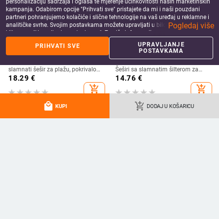
personalizaciju sadržaja i oglasa te mjerenje učinkovitosti naših marketinških
kampanja. Odabirom opcije "Prihvati sve" pristajete da mi i naši pouzdani
partneri pohranjujemo kolačiće i slične tehnologije na vaš uređaj u reklamne i
Pogledaj više
analitičke svrhe. Svojim postavkama možete upravljati u bilo kojem trenutku
klikom na "Upravljanje postavkama". Za više informacija pogledajte našu
Politiku privatnosti
.
UPRAVLJANJE
PRIHVATI SVE
POSTAVKAMA
Ženski šešir s velikim obodom,
Novi ljetni prazni šešir za sunčanje
slamnati šešir za plažu, pokrivalo
Šeširi sa slamnatim šilterom za
za lice, ljetni šešir za sunce
žene, sklopivi šeširi sa širokim
18.29
€
14.76
€
obodom na smotanje, šeširi za
add_shopping_cart
add_shopping_cart
plažu s repom Zaštita od sunca
2024.
local_mall
add_shopping_cart
KUPI
DODAJ U KOŠARICU
Ruska kapa za žene Kapa od
Ženska dvostrana ribarska kapa
umjetnog krzna lisice Zimska