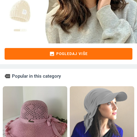
image
POGLEDAJ VIŠE
more
Popular in this category