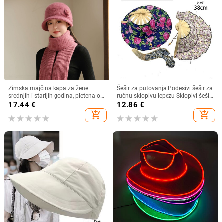
Zimska majčina kapa za žene
Šešir za putovanja Podesivi šešir za
srednjih i starijih godina, pletena od
ručnu sklopivu lepezu Sklopivi šešir
zečjeg krzna, otporna na hladnoću,
od bambusa i lepeza Ljetna plaža
17.44
€
12.86
€
topla, vunena kapa plus baršunasta
Sklopivi šešir i lepeza R7RF
add_shopping_cart
add_shopping_cart
kapa za umivaonik