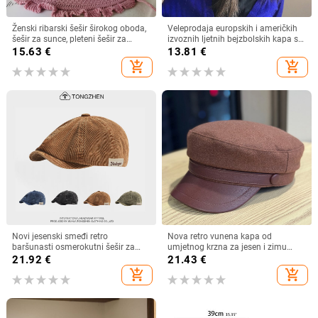
Ženski ribarski šešir širokog oboda,
Veleprodaja europskih i američkih
šešir za sunce, pleteni šešir za
izvoznih ljetnih bejzbolskih kapa s
sunce, šešir za odmor na plaži, šešir
vezicom na leđima, vanjski šešir,
15.63
€
13.81
€
za sunce širokog oboda
jednobojni vizir, šal/šešir
add_shopping_cart
add_shopping_cart
Novi jesenski smeđi retro
Nova retro vunena kapa od
baršunasti osmerokutni šešir za
umjetnog krzna za jesen i zimu
muškarce i žene, nošen unatrag s
2025. za žene, britanski
21.92
€
21.43
€
beretkom, univerzalni šešir u jednoj
osmerokutni ravni cilindar za
add_shopping_cart
add_shopping_cart
boji za jesen i zimu
književna putovanja