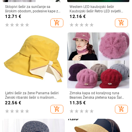
Sklopivi šešir za sunčanje sa
Western LED kaubojski šešir
širokim obodom, podesive kape za
Kaubojski šešir Retro LED svijetli
muškarce, žene, šeširi za plažu,
obod Jazz cilindar Svjetleći
12.71
€
12.16
€
ljetni brzosušeći viziri, ribarska kapa
mladenkin šešir Cosplay kostim
add_shopping_cart
add_shopping_cart
Kaubojsko odijelo za žene
muškarce
Ljetni šešir za žene Panama šeširi
Zimska kapa od koraljnog runa
Ženski ribarski šešir s mašnom
Beanies Ženska pletena kapa Šal
Trend ženski šeširi s kantom
Održava toplinu Vunena pletena
22.56
€
11.35
€
Suncobran Prozračne kape za
kapa Kapa sa šiltom Dvoslojne
add_shopping_cart
add_shopping_cart
sunce za žene
zaštitne kape