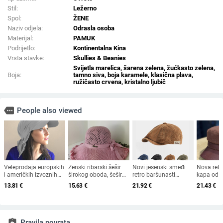
Stil:
Ležerno
Spol:
ŽENE
Naziv odjela:
Odrasla osoba
Materijal:
PAMUK
Podrijetlo:
Kontinentalna Kina
Vrsta stavke:
Skullies & Beanies
Svijetla marelica, šarena zelena, žućkasto zelena,
Boja:
tamno siva, boja karamele, klasična plava,
ružičasto crvena, kristalno ljubič
more
People also viewed
Veleprodaja europskih
Ženski ribarski šešir
Novi jesenski smeđi
Nova ret
i američkih izvoznih
širokog oboda, šešir
retro baršunasti
kapa od 
ljetnih bejzbolskih
za sunce, pleteni šešir
osmerokutni šešir za
krzna za 
13.81
€
15.63
€
21.92
€
21.43
€
kapa s vezicom na
za sunce, šešir za
muškarce i žene,
2025. za 
leđima, vanjski šešir,
odmor na plaži, šešir
nošen unatrag s
britanski
jednobojni vizir, šal/
za sunce širokog
beretkom, univerzalni
ravni cili
šešir
oboda
šešir u jednoj boji za
književna
jesen i zimu
assignment_return
Pravila povrata