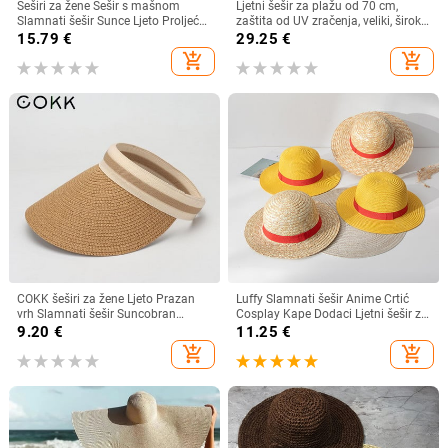
Šeširi za žene Šešir s mašnom
Ljetni šešir za plažu od 70 cm,
Slamnati šešir Sunce Ljeto Proljeće
zaštita od UV zračenja, veliki, široki
Veliki obodi Plaža Na otvorenom
obodi, 35 cm, sklopivi slamnati
15.79
€
29.25
€
Ženski ljetni šešir Sombreros De
šeširi, velike sklopive kape za
add_shopping_cart
add_shopping_cart
Mujer
zaštitu od sunca
COKK šeširi za žene Ljeto Prazan
Luffy Slamnati šešir Anime Crtić
vrh Slamnati šešir Suncobran
Cosplay Kape Dodaci Ljetni šešir za
Krema za sunčanje Šešir za plažu
sunce Suncobran Šešir za roditelje i
9.20
€
11.25
€
Ženski štitnik za zaštitu od sunca
dijete Luffy šešir za žene Muškarci
add_shopping_cart
add_shopping_cart
Roditelji Dječji Šeširi za sunce