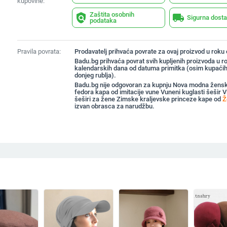
kupovine:
Zaštita osobnih
policy
local_shipping
Sigurna dost
podataka
Pravila povrata:
Prodavatelj prihvaća povrate za ovaj proizvod u roku
Badu.bg prihvaća povrat svih kupljenih proizvoda u r
kalendarskih dana od datuma primitka (osim kupaćih
donjeg rublja).
Badu.bg nije odgovoran za kupnju Nova modna žens
fedora kapa od imitacije vune Vuneni kuglasti šešir 
šeširi za žene Zimske kraljevske princeze kape od
Ž
izvan obrasca za narudžbu.