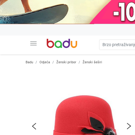
menu
Badu
Odjeća
Ženski pribor
Ženski šeširi