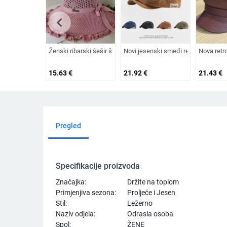
chevron_left
Ženski ribarski šešir širokog oboda, šešir za sunce, pleteni še
Novi jesenski smeđi retro baršunasti
Nova retr
15.63
€
21.92
€
21.43
€
Pregled
Specifikacije proizvoda
Značajka:
Držite na toplom
Primjenjiva sezona:
Proljeće i Jesen
Stil:
Ležerno
Naziv odjela:
Odrasla osoba
Spol:
ŽENE