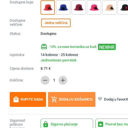
Dostupne boje:
Dostupne
Jedna veličina
veličine:
Status:
Dostupno
redeem
NEWHR
-10% za nove korisnike uz kod:
Isporuka:
14 kolovoz - 25 kolovoz
Jednostavan povratak
Cijena dostave:
8.71
€
remove
add
Količina:
1
local_mall
add_shopping_cart
favorite
Dodaj u favori
KUPITE SADA
DODAJ U KOŠARICU
Sigurnost
lock
assignment_return
Sigurno plaćanje
Povrat bez m
prilikom