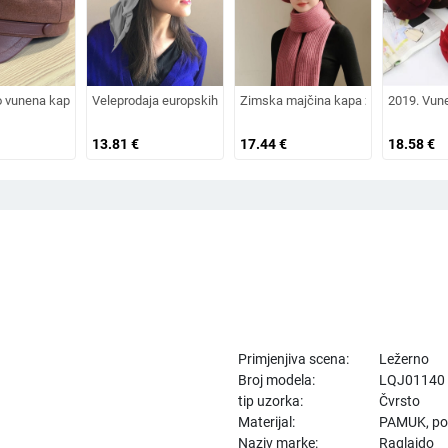
šir za sunce, šešir za odmor na plaži, šešir za sunce širokog oboda
 osmerokutni šešir za muškarce i žene, nošen unatrag s beretkom, univerzalni šeš
o vunena kapa od umjetnog krzna za jesen i zimu 2025. za žene, britanski osmerok
Veleprodaja europskih i američkih izvoznih ljetnih bejzbolskih ka
Zimska majčina kapa za žene srednjih
2019. Vun
13.81
€
17.44
€
18.58
€
Primjenjiva scena:
Ležerno
Broj modela:
LQJ01140
tip uzorka:
Čvrsto
Materijal:
PAMUK, poli
Naziv marke:
Raglaido