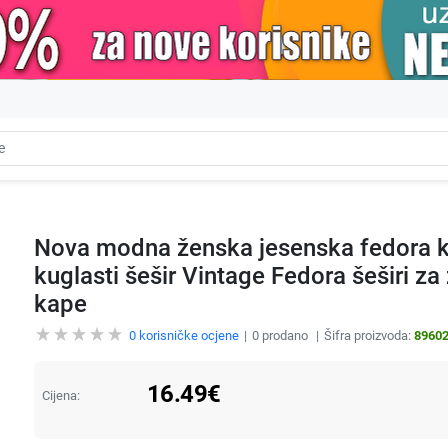
Nova modna ženska jesenska fedora ka
kuglasti šešir Vintage Fedora šeširi z
kape
0
korisničke ocjene
0
prodano
Šifra proizvoda:
8960
16.49
€
Cijena: