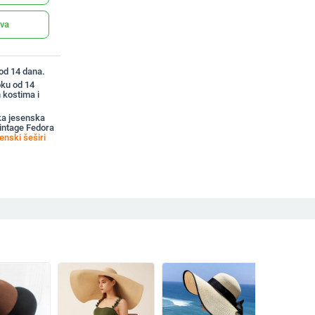
ava
 od 14 dana.
oku od 14
 kostima i
ka jesenska
Vintage Fedora
enski šeširi