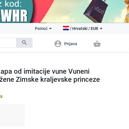
Pomoć
/
Hrvatski
/
EUR
search
account_circle
shopping_basket
Prijava
pa od imitacije vune Vuneni
a žene Zimske kraljevske princeze
25