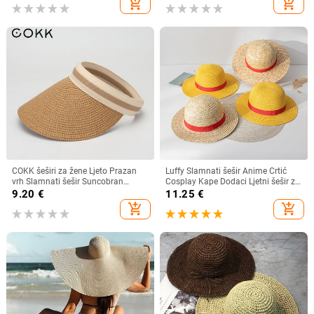
add_shopping_cart
add_shopping_cart
Mujer
zaštitu od sunca
COKK šeširi za žene Ljeto Prazan
Luffy Slamnati šešir Anime Crtić
vrh Slamnati šešir Suncobran
Cosplay Kape Dodaci Ljetni šešir za
Krema za sunčanje Šešir za plažu
sunce Suncobran Šešir za roditelje i
9.20
€
11.25
€
Ženski štitnik za zaštitu od sunca
dijete Luffy šešir za žene Muškarci
add_shopping_cart
add_shopping_cart
Roditelji Dječji Šeširi za sunce