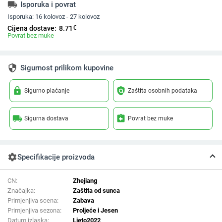
local_shipping
Isporuka i povrat
Isporuka:
16 kolovoz - 27 kolovoz
€
Cijena dostave:
8.71
Povrat bez muke
security
Sigurnost prilikom kupovine
lock
policy
Sigurno plaćanje
Zaštita osobnih podataka
local_shipping
assignment_return
Sigurna dostava
Povrat bez muke
settings
Specifikacije proizvoda
CN:
Zhejiang
Značajka:
Zaštita od sunca
Primjenjiva scena:
Zabava
Primjenjiva sezona:
Proljeće i Jesen
Datum izlaska:
Ljeto2022