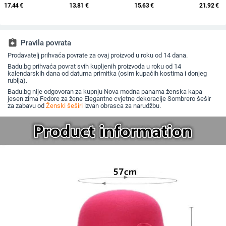
starijih godina, pletena
ljetnih bejzbolskih
za sunce, pleteni šešir
osmerokut
17.44
€
13.81
€
15.63
€
21.92
€
od zečjeg krzna,
kapa s vezicom na
za sunce, šešir za
muškarce 
otporna na hladnoću,
leđima, vanjski šešir,
odmor na plaži, šešir
nošen un
topla, vunena kapa
jednobojni vizir, šal/
za sunce širokog
beretkom,
plus baršunasta kapa
šešir
oboda
šešir u je
za umivaonik
jesen i z
assignment_return
Pravila povrata
Prodavatelj prihvaća povrate za ovaj proizvod u roku od 14 dana.
Badu.bg prihvaća povrat svih kupljenih proizvoda u roku od 14
kalendarskih dana od datuma primitka (osim kupaćih kostima i donjeg
rublja).
Badu.bg nije odgovoran za kupnju Nova modna panama ženska kapa
jesen zima Fedore za žene Elegantne cvjetne dekoracije Sombrero šešir
za zabavu od
Ženski šeširi
izvan obrasca za narudžbu.