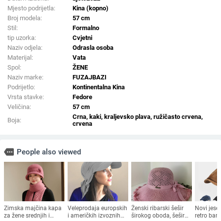
Mjesto podrijetla:
Kina (kopno)
Broj modela:
57 cm
Stil:
Formalno
tip uzorka:
Cvjetni
Naziv odjela:
Odrasla osoba
Materijal:
Vata
Spol:
ŽENE
Naziv marke:
FUZAJBAZI
Podrijetlo:
Kontinentalna Kina
Vrsta stavke:
Fedore
Veličina:
57 cm
Crna, kaki, kraljevsko plava, ružičasto crvena,
Boja:
crvena
more
People also viewed
Zimska majčina kapa
Veleprodaja europskih
Ženski ribarski šešir
Novi jese
za žene srednjih i
i američkih izvoznih
širokog oboda, šešir
retro bar