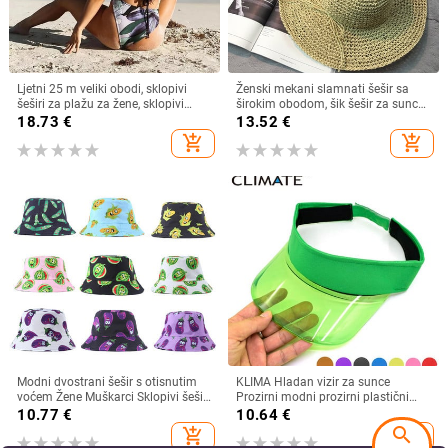
Ljetni 25 m veliki obodi, sklopivi
Ženski mekani slamnati šešir sa
šeširi za plažu za žene, sklopivi
širokim obodom, šik šešir za sunce
slamnati šešir, šešir za zaštitu od
Sklopivi ljetni slamnati šeširi za
18.73
€
13.52
€
sunca, šešir za putovanja
plažu za žene Kape za djevojčice
add_shopping_cart
add_shopping_cart
Dropshipping
Ženski šeširi od rafije
Modni dvostrani šešir s otisnutim
KLIMA Hladan vizir za sunce
voćem Žene Muškarci Sklopivi šešir
Prozirni modni prozirni plastični
za umivaonik za sunčanje za par
vizir Ljetna kapa Šešir za sunce
10.77
€
10.64
€
Hip Hop kape Ribarski šeširi
Zračni šešir za sunce Kape za
search
add_shopping_cart
add_shopping_cart
slobodno vrijeme Kasketa za plažu