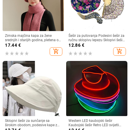
Zimska majčina kapa za žene
Šešir za putovanja Podesivi šešir za
srednjih i starijih godina, pletena od
ručnu sklopivu lepezu Sklopivi šešir
zečjeg krzna, otporna na hladnoću,
od bambusa i lepeza Ljetna plaža
17.44
€
12.86
€
topla, vunena kapa plus baršunasta
Sklopivi šešir i lepeza R7RF
add_shopping_cart
add_shopping_cart
kapa za umivaonik
Sklopivi šešir za sunčanje sa
Western LED kaubojski šešir
širokim obodom, podesive kape za
Kaubojski šešir Retro LED svijetli
muškarce, žene, šeširi za plažu,
obod Jazz cilindar Svjetleći