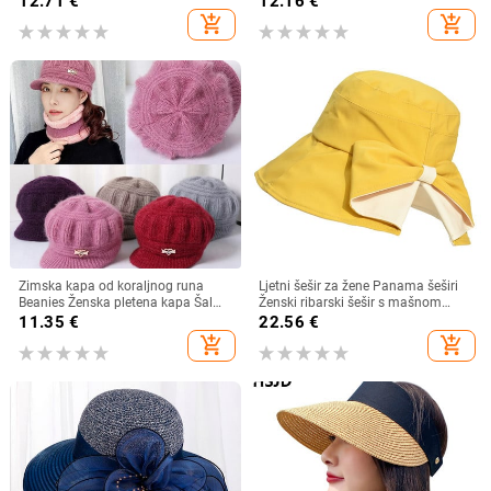
12.71
€
12.16
€
ljetni brzosušeći viziri, ribarska kapa
mladenkin šešir Cosplay kostim
add_shopping_cart
add_shopping_cart
Kaubojsko odijelo za žene
muškarce
Zimska kapa od koraljnog runa
Ljetni šešir za žene Panama šeširi
Beanies Ženska pletena kapa Šal
Ženski ribarski šešir s mašnom
Održava toplinu Vunena pletena
Trend ženski šeširi s kantom
11.35
€
22.56
€
kapa Kapa sa šiltom Dvoslojne
Suncobran Prozračne kape za
add_shopping_cart
add_shopping_cart
zaštitne kape
sunce za žene