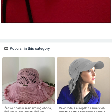
more
Popular in this category
Ženski ribarski šešir širokog oboda,
Veleprodaja europskih i američkih
šešir za sunce, pleteni šešir za
izvoznih ljetnih bejzbolskih kapa s