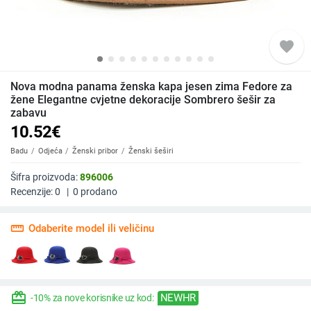
favorite
Nova modna panama ženska kapa jesen zima Fedore za
žene Elegantne cvjetne dekoracije Sombrero šešir za
zabavu
10.52
€
Badu
Odjeća
Ženski pribor
Ženski šeširi
Šifra proizvoda:
896006
Recenzije:
0
|
0
prodano
straighten
Odaberite model ili veličinu
redeem
NEWHR
-10% za nove korisnike uz kod: