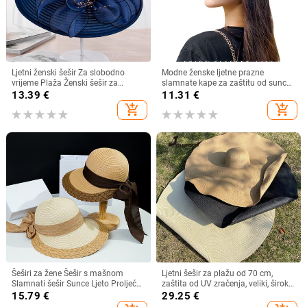
Ljetni ženski šešir Za slobodno
Modne ženske ljetne prazne
vrijeme Plaža Ženski šešir za
slamnate kape za zaštitu od sunca
sunčanje Elegantni šešir širokog
s velikim obodom, podesivi ženski
13.39
€
11.31
€
oboda Svileni šešir s kantom s
šešir za zaštitu od sunca za
add_shopping_cart
add_shopping_cart
cvijetom Ležerna kapa Ženska
sportove na plaži
fedora
Šeširi za žene Šešir s mašnom
Ljetni šešir za plažu od 70 cm,
Slamnati šešir Sunce Ljeto Proljeće
zaštita od UV zračenja, veliki, široki
Veliki obodi Plaža Na otvorenom
obodi, 35 cm, sklopivi slamnati
15.79
€
29.25
€
Ženski ljetni šešir Sombreros De
šeširi, velike sklopive kape za