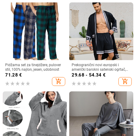
Pidžama set za tinejdžere, pulover
Prekogranični novi europski i
stil, 100% najlon, jesen, udobnost
američki barokni satenski ogrtač,
kratke hlače, spavaćica, muška
71.28
€
29.68 - 54.34
€
kućna odjeća 3403 3397
add_shopping_cart
add_shopping_cart