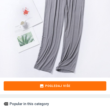
image
POGLEDAJ VIŠE
more
Popular in this category