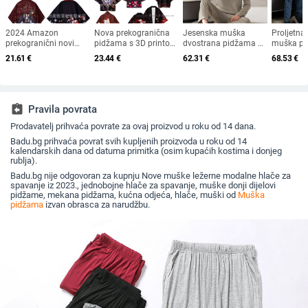
2024 Amazon
Nova prekogranična
Jesenska muška
Proljetna 
prekogranični novi
pidžama s 3D printom,
dvostrana pidžama od
muška pi
japanski crtani film,
kimono u japanskom
čistog pamuka u
reverom, 
21.61
€
23.44
€
62.31
€
68.53
€
3D printani kimono za
stilu Fox Series,
korejskom stilu,
pamučna,
muškarce i žene,
širokog kroja,
ležerna jednostavna
rukava, u
ogrtač, vanjska odjeća,
prikladna za više
jesenska i zimska
size gornj
pidžama, kardigan,
godišnjih doba
odjevna kombinacija,
kućna pi
ljeto
kućna odjeća,
odijelo
assignment_return
Pravila povrata
moderno udobno
Prodavatelj prihvaća povrate za ovaj proizvod u roku od 14 dana.
odijelo
Badu.bg prihvaća povrat svih kupljenih proizvoda u roku od 14
kalendarskih dana od datuma primitka (osim kupaćih kostima i donjeg
rublja).
Badu.bg nije odgovoran za kupnju Nove muške ležerne modalne hlače za
spavanje iz 2023., jednobojne hlače za spavanje, muške donji dijelovi
pidžame, mekana pidžama, kućna odjeća, hlače, muški od
Muška
pidžama
izvan obrasca za narudžbu.