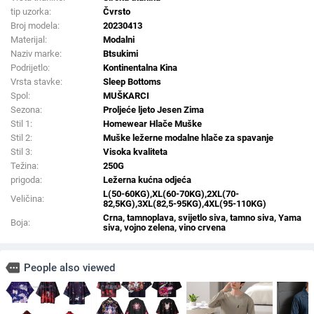
tip uzorka:
Čvrsto
Broj modela:
20230413
Materijal:
Modalni
Naziv marke:
Btsukimi
Podrijetlo:
Kontinentalna Kina
Vrsta stavke:
Sleep Bottoms
Spol:
MUŠKARCI
Sezona:
Proljeće ljeto Jesen Zima
Stil 1:
Homewear Hlače Muške
Stil 2:
Muške ležerne modalne hlače za spavanje
Stil 3:
Visoka kvaliteta
Težina:
250G
prigoda:
Ležerna kućna odjeća
L(50-60KG),XL(60-70KG),2XL(70-
Veličina:
82,5KG),3XL(82,5-95KG),4XL(95-110KG)
Crna, tamnoplava, svijetlo siva, tamno siva, Yama
Boja:
siva, vojno zelena, vino crvena
more
People also viewed