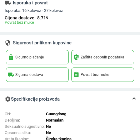
local_shipping
Isporuka i povrat
Isporuka:
16 kolovoz - 27 kolovoz
€
Cijena dostave:
8.71
Povrat bez muke
security
Sigurnost prilikom kupovine
lock
policy
Sigurno plaćanje
Zaštita osobnih podataka
local_shipping
assignment_return
Sigurna dostava
Povrat bez muke
settings
Specifikacije proizvoda
CN:
Guangdong
Debljina:
Normalan
Seksualno sugestivno:
Ne
Opscena slika:
Ne
Vrsta tkanine:
Široka tkanina