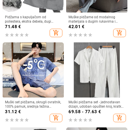
Pidžama s kapuljačom od
Muške pidžame od modalnog
poliestera, ekstra debela, dugi
materijala s dugim rukavima i
rukavi, za kućnu i vanjsku upotrebu,
pantalonama — Materijal: modal;
71.48
€
42.01
€
za parove
Oblik: pulover; Gustoća: srednja;
add_shopping_cart
add_shopping_cart
Vrat: okrugli; Sadržaj glavnog
materijala: 70–80%
Muški set pidžama, okrugli ovratnik,
Muški pidžama set - jednostavan
100% pamuk, srednja težina
dizajn, udoban opušten kroj, kratke
tkanine 181–200 g/m²,
rukave, proljeće, 100% materijal
31.12
€
69.58 - 77.63
€
jednostavan ležeran stil
add_shopping_cart
add_shopping_cart