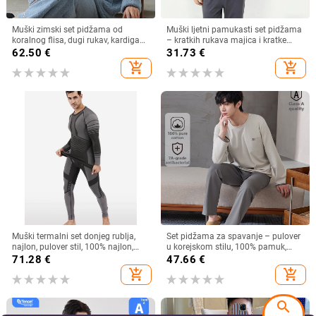
Muški zimski set pidžama od
Muški ljetni pamukasti set pidžama
koralnog flisa, dugi rukav, kardigan
– kratkih rukava majica i kratke
stil, poliester, ekstra debeli
hlače, lagan i prozračan
62.50
€
31.73
€
add_shopping_cart
add_shopping_cart
Muški termalni set donjeg rublja,
Set pidžama za spavanje – pulover
najlon, pulover stil, 100% najlon,
u korejskom stilu, 100% pamuk,
topao, za tinejdžere, proljeće
antibakterijski, dugi rukavi, duge
71.28
€
47.66
€
hlače
add_shopping_cart
add_shopping_cart
search