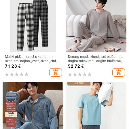
Muški pidžama set s kariranim
Derong muški zimski set pidžama s
uzorkom, najlon, jesen, dvodijelni,
dugim rukavima i dugim hlačama,
pulover stil, udoban
okrugli vrat, udobna kućna odjeća
71.28
€
52.72
€
add_shopping_cart
add_shopping_cart