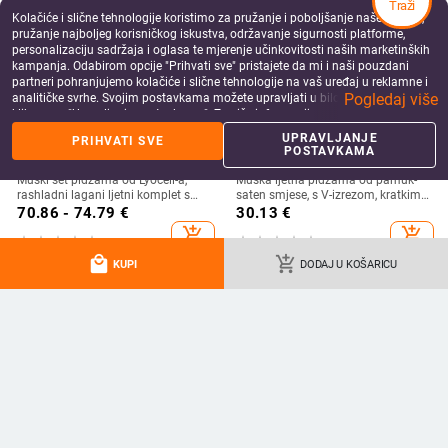
Traži
Kolačiće i slične tehnologije koristimo za pružanje i poboljšanje naše Usluge,
pružanje najboljeg korisničkog iskustva, održavanje sigurnosti platforme,
personalizaciju sadržaja i oglasa te mjerenje učinkovitosti naših marketinških
kampanja. Odabirom opcije "Prihvati sve" pristajete da mi i naši pouzdani
partneri pohranjujemo kolačiće i slične tehnologije na vaš uređaj u reklamne i
Pogledaj više
analitičke svrhe. Svojim postavkama možete upravljati u bilo kojem trenutku
klikom na "Upravljanje postavkama". Za više informacija pogledajte našu
Politiku privatnosti
.
UPRAVLJANJE
PRIHVATI SVE
POSTAVKAMA
Muški set pidžama od Lyocell-a,
Muška ljetna pidžama od pamuk-
rashladni lagani ljetni komplet s
saten smjese, s V-izrezom, kratkim
kratkim rukavima i šorcima za
rukavima i kratkim hlačama –
70.86 - 74.79
€
30.13
€
kućnu upotrebu
lagano, prozračno kućno odijelo
add_shopping_cart
add_shopping_cart
local_mall
add_shopping_cart
KUPI
DODAJ U KOŠARICU