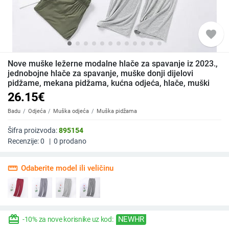
favorite
Nove muške ležerne modalne hlače za spavanje iz 2023.,
jednobojne hlače za spavanje, muške donji dijelovi
pidžame, mekana pidžama, kućna odjeća, hlače, muški
26.15
€
Badu
Odjeća
Muška odjeća
Muška pidžama
Šifra proizvoda:
895154
Recenzije:
0
|
0
prodano
straighten
Odaberite model ili veličinu
redeem
NEWHR
-10% za nove korisnike uz kod: