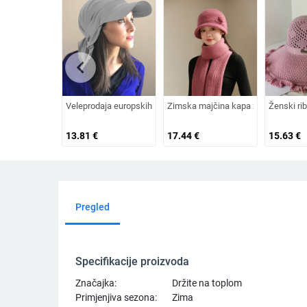
chevron_left
Veleprodaja europskih i američkih izvoznih ljetnih bejzbolskih k
Zimska majčina kapa za žene srednji
Ženski rib
13.81
€
17.44
€
15.63
€
Pregled
Specifikacije proizvoda
Značajka:
Držite na toplom
Primjenjiva sezona:
Zima