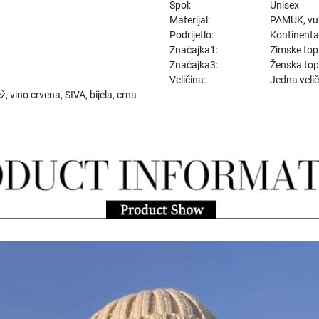
Spol:
Unisex
Materijal:
PAMUK, vun
Podrijetlo:
Kontinenta
Značajka1:
Zimske top
Značajka3:
Ženska top
Veličina:
Jedna veli
, vino crvena, SIVA, bijela, crna