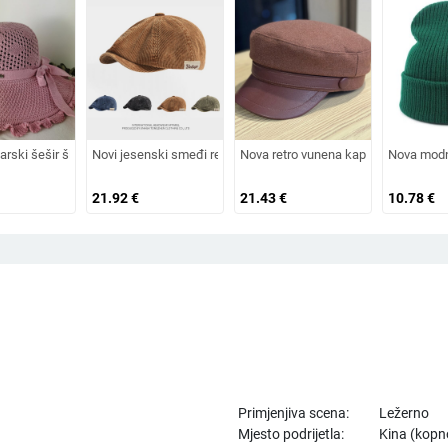
apa s vezicom na leđima, vanjski šešir, jednobojni vizir, šal/šešir
h i starijih godina, pletena od zečjeg krzna, otporna na hladnoću, topla, vunen
arski šešir širokog oboda, šešir za sunce, pleteni šešir za sunce, šešir za odmo
Novi jesenski smeđi retro baršunasti osmerokutni šešir za muška
Nova retro vunena kapa od umjetnog k
Nova modn
21.92
€
21.43
€
10.78
€
Primjenjiva scena:
Ležerno
Mjesto podrijetla:
Kina (kopn