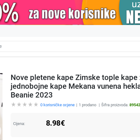
Nove pletene kape Zimske tople kape
jednobojne kape Mekana vunena hekla
Beanie 2023
0
korisničke ocjene
1
prodano
Šifra proizvoda:
8954
8.98
€
Cijena: