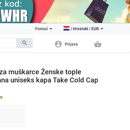
Pomoć
/
Hrvatski
/
EUR
search
account_circle
shopping_basket
Prijava
 za muškarce Ženske tople
na uniseks kapa Take Cold Cap
20