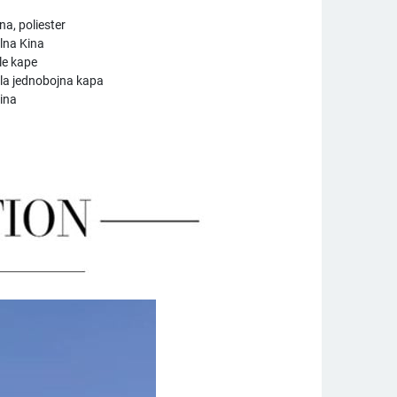
a, poliester
lna Kina
le kape
la jednobojna kapa
čina