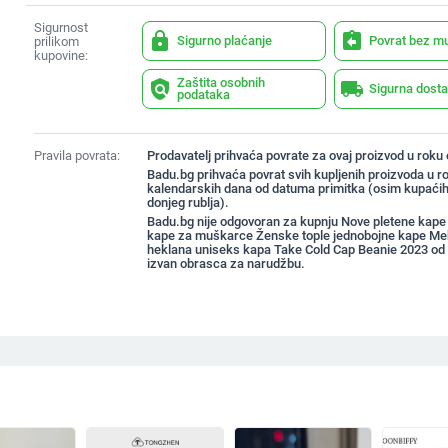
Sigurnost
lock
assignment_return
Sigurno plaćanje
Povrat bez m
prilikom
kupovine:
Zaštita osobnih
policy
local_shipping
Sigurna dost
podataka
Pravila povrata:
Prodavatelj prihvaća povrate za ovaj proizvod u roku
Badu.bg prihvaća povrat svih kupljenih proizvoda u r
kalendarskih dana od datuma primitka (osim kupaćih
donjeg rublja).
Badu.bg nije odgovoran za kupnju Nove pletene kape
kape za muškarce Ženske tople jednobojne kape M
heklana uniseks kapa Take Cold Cap Beanie 2023 od
izvan obrasca za narudžbu.