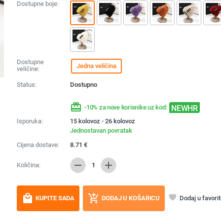
Dostupne boje:
Dostupne
Jedna veličina
veličine:
Status:
Dostupno
redeem
NEWHR
-10% za nove korisnike uz kod:
Isporuka:
15 kolovoz - 26 kolovoz
Jednostavan povratak
Cijena dostave:
8.71
€
remove
add
Količina:
1
local_mall
add_shopping_cart
favorite
Dodaj u favori
KUPITE SADA
DODAJ U KOŠARICU