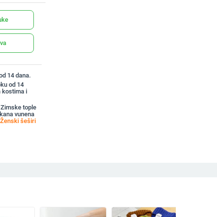
uke
ava
 od 14 dana.
oku od 14
 kostima i
 Zimske tople
ekana vunena
Ženski šeširi