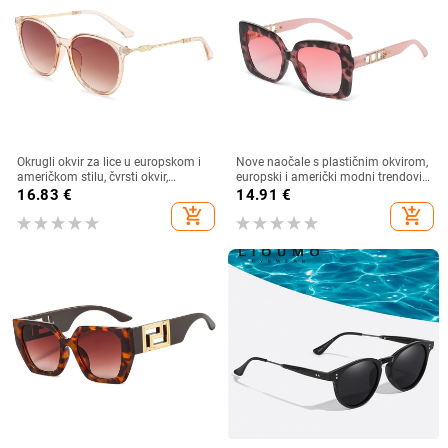
Okrugli okvir za lice u europskom i
Nove naočale s plastičnim okvirom,
američkom stilu, čvrsti okvir,
europski i američki modni trendovi
moderne retro okrugle metalne
s velikim okvirom, sunčane naočale
16.83
€
14.91
€
ručke, nove ženske sunčane
za vanjsku upotrebu
add_shopping_cart
add_shopping_cart
naočale