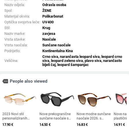
Naziv odjela:
Odrasla osoba
Spol:
ŽENE
Materijal okvira:
Polikarbonat
Optička svojstva leće:
UV400
Stil:
Krug
Naziv marke:
zavjesa
Vrsta stavke:
Naočale
Vrsta naočala:
Sunčane naočale
Podrijetlo:
Kontinentalna Kina
Crno siva, narančasta leopard siva, leopard crno
Veličina:
siva, leopard zeleno siva, plavo siva, narančasto
bijeli čaj, leopard šampanjac
more
People also viewed
2023 Novi stil
Nove prekogranične
Nove modne sunčane
Nove nao
personaliziranih
sunčane naočale s
naočale 2026. s
plastični
sunčanih naočala s
dvostrukim mostom
okvirom u obliku
europski 
17.90
€
14.50
€
16.83
€
14.91
€
dijamantnim
nepravilnog oblika,
mačke i zlatnim
modni tre