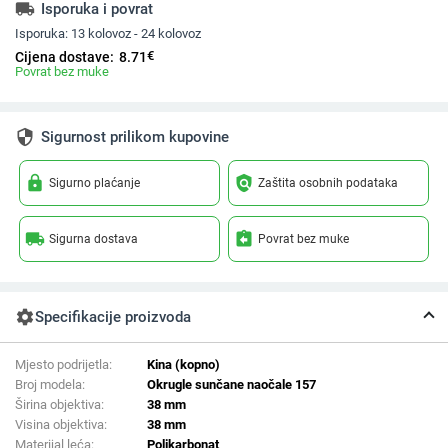
local_shipping
Isporuka i povrat
Isporuka:
13 kolovoz - 24 kolovoz
€
Cijena dostave:
8.71
Povrat bez muke
security
Sigurnost prilikom kupovine
lock
policy
Sigurno plaćanje
Zaštita osobnih podataka
local_shipping
assignment_return
Sigurna dostava
Povrat bez muke
settings
Specifikacije proizvoda
Mjesto podrijetla:
Kina (kopno)
Broj modela:
Okrugle sunčane naočale 157
Širina objektiva:
38 mm
Visina objektiva:
38 mm
Materijal leća:
Polikarbonat