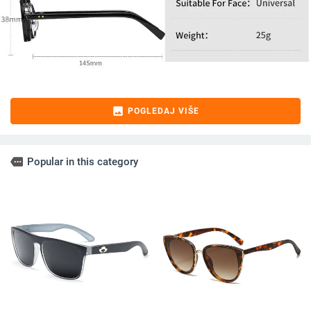
image
POGLEDAJ VIŠE
more
Popular in this category