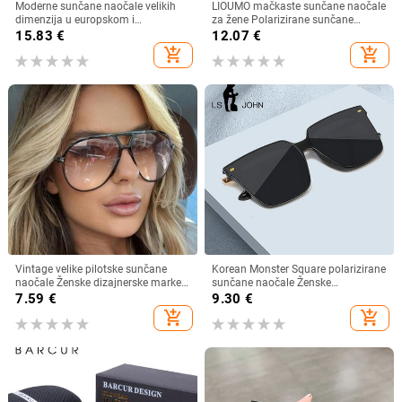
Moderne sunčane naočale velikih
LIOUMO mačkaste sunčane naočale
dimenzija u europskom i
za žene Polarizirane sunčane
američkom stilu, ženske četvrtaste
naočale za muškarce Anti-Glare
15.83
€
12.07
€
sunčane naočale s otvorenim
Vintage naočale Trendy Shade
add_shopping_cart
add_shopping_cart
krojem i širokim nogama,
Brown Lens zonnebril dames
veleprodaja muških naočala s
prekograničnim krojem
Vintage velike pilotske sunčane
Korean Monster Square polarizirane
naočale Ženske dizajnerske marke
sunčane naočale Ženske
Crno-žute naočale s gradijentnim
visokokvalitetne nježne luksuzne
7.59
€
9.30
€
sunčanim naočalama velikog
sunčane naočale Muške prevelike
add_shopping_cart
add_shopping_cart
okvira UV400 Luksuzne muške
nijanse UV400 naočale
naočale