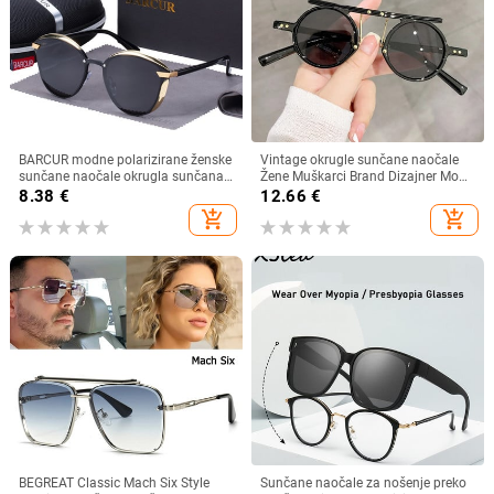
BARCUR modne polarizirane ženske
Vintage okrugle sunčane naočale
sunčane naočale okrugla sunčana
Žene Muškarci Brand Dizajner Moda
stakla dame Lunette De Soleil
Gradient Sunčane naočale Ženske
8.38
€
12.66
€
Femme
Muške Retro Punk Hip Hop Gafas
add_shopping_cart
add_shopping_cart
De Sol
BEGREAT Classic Mach Six Style
Sunčane naočale za nošenje preko