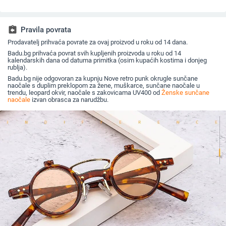
umetkom, moderne i
europski i američki stil,
rubom - moderne,
velikim o
četvrtaste naočale s
popularne, moderne
elegantne i svestrane
sunčane 
dijamantnim rezom,
sunčane naočale,
vanjsku 
hip hop sunčane
jedinstvene sunčane
assignment_return
Pravila povrata
naočale u uličnom
naočale
stilu
Prodavatelj prihvaća povrate za ovaj proizvod u roku od 14 dana.
Badu.bg prihvaća povrat svih kupljenih proizvoda u roku od 14
kalendarskih dana od datuma primitka (osim kupaćih kostima i donjeg
rublja).
Badu.bg nije odgovoran za kupnju Nove retro punk okrugle sunčane
naočale s duplim preklopom za žene, muškarce, sunčane naočale u
trendu, leopard okvir, naočale s zakovicama UV400 od
Ženske sunčane
naočale
izvan obrasca za narudžbu.