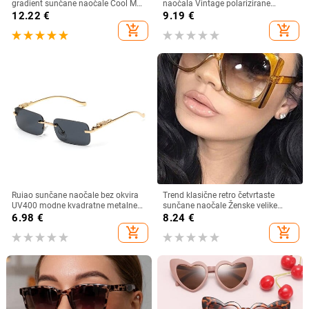
gradient sunčane naočale Cool Men
naočala Vintage polarizirane
Vintage Brand Design Sunčane
sunčane naočale za muškarce i
12.22
€
9.19
€
naočale Lentes očki sunčanye
žene, kratkovidnost, dalekovidnost,
add_shopping_cart
add_shopping_cart
ženskie
sjenila za vožnju na otvorenom
Ruiao sunčane naočale bez okvira
Trend klasične retro četvrtaste
UV400 modne kvadratne metalne
sunčane naočale Ženske velike
naočale za muškarce žene
sunčane naočale Ženske/muške
6.98
€
8.24
€
dizajnerske muške marke sunčane
retro sunčane naočale Lentes De
add_shopping_cart
add_shopping_cart
naočale za van
Sol Mujer