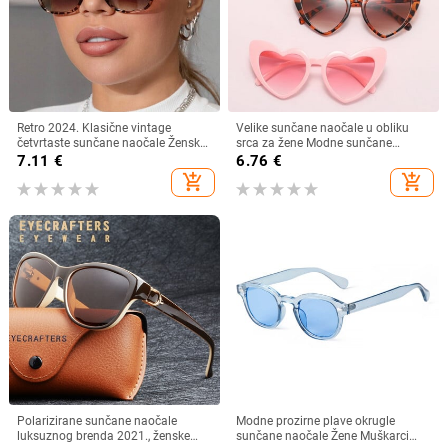
Retro 2024. Klasične vintage
Velike sunčane naočale u obliku
četvrtaste sunčane naočale Ženske
srca za žene Modne sunčane
velike sunčane naočale Ženske
naočale s ljubavnim srcem UV400
7.11
€
6.76
€
muške Retro Leopard Luksuzne
Zaštitne leće Punk naočale
add_shopping_cart
add_shopping_cart
sunčane naočale UV400
Polarizirane sunčane naočale
Modne prozirne plave okrugle
luksuznog brenda 2021., ženske
sunčane naočale Žene Muškarci