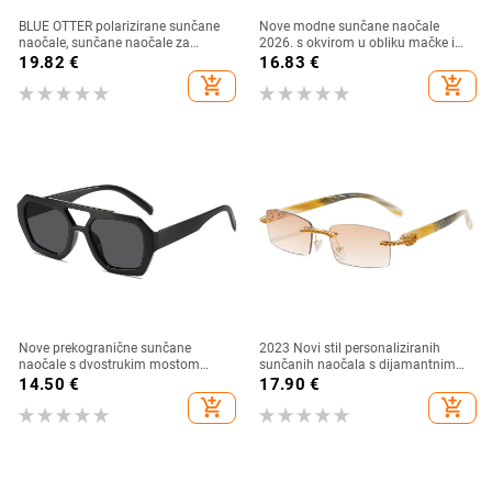
BLUE OTTER polarizirane sunčane
Nove modne sunčane naočale
naočale, sunčane naočale za
2026. s okvirom u obliku mačke i
sportove na otvorenom, sunčane
zlatnim rubom - moderne,
19.82
€
16.83
€
naočale za plažu, naočale za
elegantne i svestrane
add_shopping_cart
add_shopping_cart
ribolov, sunčane naočale za vožnju,
UV zaštita
Nove prekogranične sunčane
2023 Novi stil personaliziranih
naočale s dvostrukim mostom
sunčanih naočala s dijamantnim
nepravilnog oblika, europski i
umetkom, moderne i četvrtaste
14.50
€
17.90
€
američki stil, popularne, moderne
naočale s dijamantnim rezom, hip
add_shopping_cart
add_shopping_cart
sunčane naočale, jedinstvene
hop sunčane naočale u uličnom
sunčane naočale
stilu