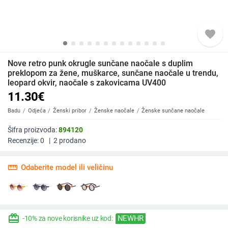
favorite
Nove retro punk okrugle sunčane naočale s duplim
preklopom za žene, muškarce, sunčane naočale u trendu,
leopard okvir, naočale s zakovicama UV400
11.30
€
Badu
Odjeća
Ženski pribor
Ženske naočale
Ženske sunčane naočale
Šifra proizvoda:
894120
Recenzije:
0
|
2
prodano
straighten
Odaberite model ili veličinu
redeem
NEWHR
-10% za nove korisnike uz kod: