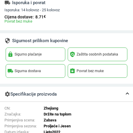
local_shipping
Isporuka i povrat
Isporuka:
14 kolovoz - 25 kolovoz
€
Cijena dostave:
8.71
Povrat bez muke
security
Sigurnost prilikom kupovine
lock
policy
Sigurno plaćanje
Zaštita osobnih podataka
local_shipping
assignment_return
Sigurna dostava
Povrat bez muke
settings
Specifikacije proizvoda
CN:
Zhejiang
Značajka:
Držite na toplom
Primjenjiva scena:
Zabava
Primjenjiva sezona:
Proljeće i Jesen
Datum izlaska:
Ljeto2022