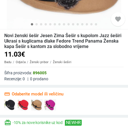
favorite
Novi ženski šešir Jesen Zima Šešir s kupolom Jazz šeširi
Ukrasi s kuglicama dlake Fedore Trend Panama Ženska
kapa Šešir s kantom za slobodno vrijeme
11.03
€
Badu
Odjeća
Ženski pribor
Ženski šeširi
Šifra proizvoda:
896005
Recenzije:
0
|
0
prodano
straighten
Odaberite model ili veličinu
redeem
NEWHR
-10% za nove korisnike uz kod: