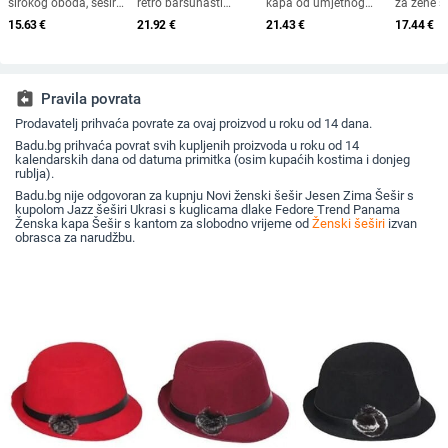
širokog oboda, šešir
retro baršunasti
kapa od umjetnog
za žene sr
za sunce, pleteni šešir
osmerokutni šešir za
krzna za jesen i zimu
starijih g
15.63
€
21.92
€
21.43
€
17.44
€
za sunce, šešir za
muškarce i žene,
2025. za žene,
od zečjeg
odmor na plaži, šešir
nošen unatrag s
britanski osmerokutni
otporna n
za sunce širokog
beretkom, univerzalni
ravni cilindar za
topla, vu
oboda
šešir u jednoj boji za
književna putovanja
plus bar
jesen i zimu
za umiva
assignment_return
Pravila povrata
Prodavatelj prihvaća povrate za ovaj proizvod u roku od 14 dana.
Badu.bg prihvaća povrat svih kupljenih proizvoda u roku od 14
kalendarskih dana od datuma primitka (osim kupaćih kostima i donjeg
rublja).
Badu.bg nije odgovoran za kupnju Novi ženski šešir Jesen Zima Šešir s
kupolom Jazz šeširi Ukrasi s kuglicama dlake Fedore Trend Panama
Ženska kapa Šešir s kantom za slobodno vrijeme od
Ženski šeširi
izvan
obrasca za narudžbu.