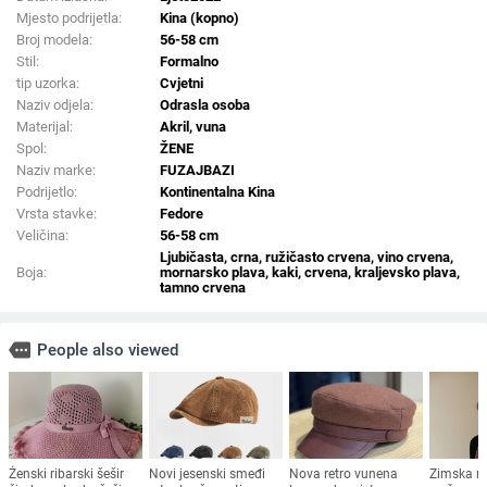
Mjesto podrijetla:
Kina (kopno)
Broj modela:
56-58 cm
Stil:
Formalno
tip uzorka:
Cvjetni
Naziv odjela:
Odrasla osoba
Materijal:
Akril, vuna
Spol:
ŽENE
Naziv marke:
FUZAJBAZI
Podrijetlo:
Kontinentalna Kina
Vrsta stavke:
Fedore
Veličina:
56-58 cm
Ljubičasta, crna, ružičasto crvena, vino crvena,
Boja:
mornarsko plava, kaki, crvena, kraljevsko plava,
tamno crvena
more
People also viewed
Ženski ribarski šešir
Novi jesenski smeđi
Nova retro vunena
Zimska m