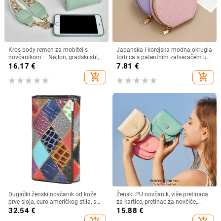
Kros body remen za mobitel s
Japanska i korejska modna okrugla
novčanikom – Najlon, gradski stil,
torbica s patentnim zatvaračem u
unisex, Pick up
boji slatkiša, višenamjenska torbica
16.17
€
7.81
€
za kovanice, futrola za kartice i
add_shopping_cart
add_shopping_cart
ključeve
Dugački ženski novčanik od kože
Ženski PU novčanik, više pretinaca
prve sloja, euro-američkog stila, s
za kartice, pretinac za novčiće,
višestrukim pretincima za kartice,
kompaktni polukružni dizajn,
32.54
€
15.88
€
model 4131, ljeto 2023
gradski minimalistički stil, podstava