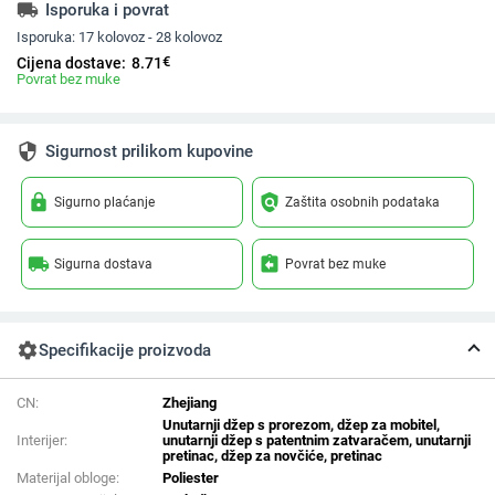
local_shipping
Isporuka i povrat
Isporuka:
17 kolovoz - 28 kolovoz
€
Cijena dostave:
8.71
Povrat bez muke
security
Sigurnost prilikom kupovine
lock
policy
Sigurno plaćanje
Zaštita osobnih podataka
local_shipping
assignment_return
Sigurna dostava
Povrat bez muke
settings
Specifikacije proizvoda
CN:
Zhejiang
Unutarnji džep s prorezom, džep za mobitel,
Interijer:
unutarnji džep s patentnim zatvaračem, unutarnji
pretinac, džep za novčiće, pretinac
Materijal obloge:
Poliester