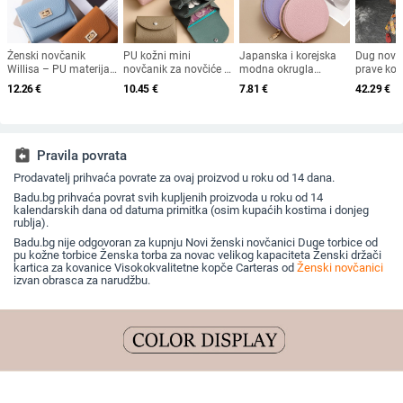
Ženski novčanik
PU kožni mini
Japanska i korejska
Dug novč
Willisa – PU materijal,
novčanik za novčiće s
modna okrugla
prave kož
podstava od
uzorkom liči, mini
torbica s patentnim
uzorkom,
12.26
€
10.45
€
7.81
€
42.29
€
poliestera, gradski
novčanik za kartice,
zatvaračem u boji
sloja, veli
minimalizam, ultra
podstava od
slatkiša,
više karti
lagan
poliestera,
višenamjenska torbica
svakodnevna
za kovanice, futrola za
primjena, jesen 2024
kartice i ključeve
assignment_return
Pravila povrata
Prodavatelj prihvaća povrate za ovaj proizvod u roku od 14 dana.
Badu.bg prihvaća povrat svih kupljenih proizvoda u roku od 14
kalendarskih dana od datuma primitka (osim kupaćih kostima i donjeg
rublja).
Badu.bg nije odgovoran za kupnju Novi ženski novčanici Duge torbice od
pu kožne torbice Ženska torba za novac velikog kapaciteta Ženski držači
kartica za kovanice Visokokvalitetne kopče Carteras od
Ženski novčanici
izvan obrasca za narudžbu.