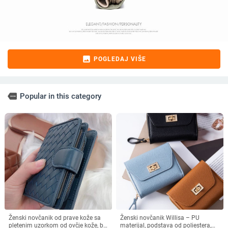
image
POGLEDAJ VIŠE
more
Popular in this category
Ženski novčanik od prave kože sa
Ženski novčanik Willisa – PU
pletenim uzorkom od ovčje kože, bi-
materijal, podstava od poliestera,