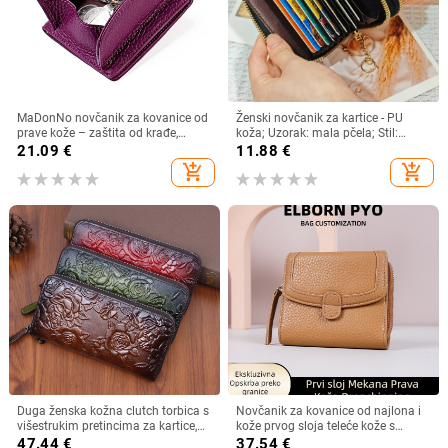
MaDonNo novčanik za kovanice od
Ženski novčanik za kartice - PU
prave kože – zaštita od krađe,
koža; Uzorak: mala pčela; Stil:
proširivi, podstava od poliestera,
poslovno putovanje; Podstava PU;
21.09
€
11.88
€
unisex
Pohrana kartica
add_shopping_cart
add_shopping_cart
Duga ženska kožna clutch torbica s
Novčanik za kovanice od najlona i
višestrukim pretincima za kartice,
kože prvog sloja teleće kože s
reljefni cvjetni uzorak, koža prvog
mikrovlaknom, jednofarban uzorak,
47.44
€
37.54
€