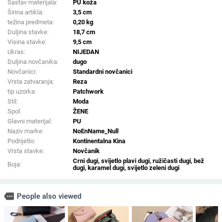
Sastav materijala:
PU koža
Širina artikla:
3,5 cm
težina predmeta:
0,20 kg
Duljina stavke:
18,7 cm
Visina stavke:
9,5 cm
Ukras:
NIJEDAN
Duljina novčanika:
dugo
Novčanici:
Standardni novčanici
Vrsta zatvaranja:
Reza
tip uzorka:
Patchwork
Stil:
Moda
Spol:
ŽENE
Glavni materijal:
PU
Naziv marke:
NoEnName_Null
Podrijetlo:
Kontinentalna Kina
Vrsta stavke:
Novčanik
Crni dugi, svijetlo plavi dugi, ružičasti dugi, bež
Boja:
dugi, karamel dugi, svijetlo zeleni dugi
more
People also viewed