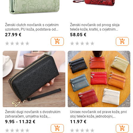
Ženski clutch novčanik s cvjetnim
Ženski novčanik od prvog sloja
uzorkom, PU koža, podstava od
teleće kože, kratki, s cvjetnim
poliester, anti-theft funkcija
uzorkom, višestruki pretinci za
27.99
€
58.05
€
kartice, podstava od poliestera
add_shopping_cart
add_shopping_cart
Ženski dugi novčanik s dvostrukim
Unisex novčanik od prave kože, prvi
zatvaračem, umjetna koža,
sloj teleće kože, jednobojni,
horizontalni oblik, geometrijski
podstava od poliestera,
9.95 - 11.32
€
11.97
€
uzorak, PU podstava
multifunkcionalna džep za ključeve
add_shopping_cart
add_shopping_cart
i kartice, otporan na habanje