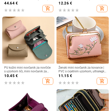
fold dizajn, pretinac za novac i
gradski minimalizam, ultra lagan
44.64
€
12.26
€
višestruki pretinci za kartice
add_shopping_cart
add_shopping_cart
PU kožni mini novčanik za novčiće
Ženski mini novčanik za kovance |
s uzorkom liči, mini novčanik za
PVC s cvjetnim uzorkom, ultralegki,
kartice, podstava od poliestera,
dvostruki preklop
10.45
€
11.15
€
svakodnevna primjena, jesen 2024
add_shopping_cart
add_shopping_cart