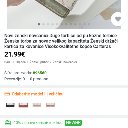
favorite
Novi ženski novčanici Duge torbice od pu kožne torbice
Ženska torba za novac velikog kapaciteta Ženski držači
kartica za kovanice Visokokvalitetne kopče Carteras
21.99
€
Badu
Odjeća
Ženski pribor
Ženski novčanici
Šifra proizvoda:
896560
Recenzije:
0
|
0
prodano
straighten
Odaberite model ili veličinu
redeem
NEWHR
-10% za nove korisnike uz kod: