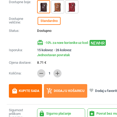
Dostupne boje:
Dostupne
Standardno
veličine:
Status:
Dostupno
redeem
NEWHR
-10% za nove korisnike uz kod:
Isporuka:
15 kolovoz - 26 kolovoz
Jednostavan povratak
Cijena dostave:
8.71
€
remove
add
Količina:
1
local_mall
add_shopping_cart
favorite
Dodaj u favori
KUPITE SADA
DODAJ U KOŠARICU
Sigurnost
lock
assignment_return
Sigurno plaćanje
Povrat bez m
prilikom