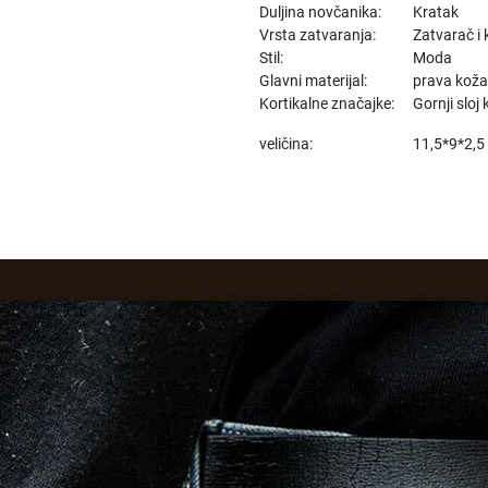
Duljina novčanika:
Kratak
Vrsta zatvaranja:
Zatvarač i
Stil:
Moda
Glavni materijal:
prava kož
Kortikalne značajke:
Gornji sloj
veličina:
11,5*9*2,5