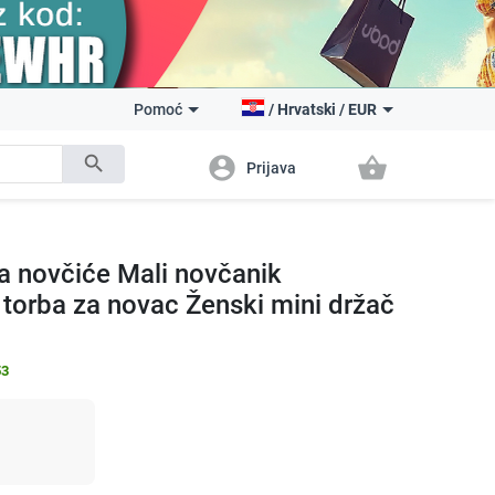
Pomoć
/
Hrvatski
/
EUR
search
account_circle
shopping_basket
Prijava
a novčiće Mali novčanik
torba za novac Ženski mini držač
53