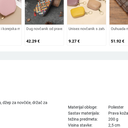
ik za kartice, podstava od poliestera, svakodnevna primjena, jesen 2024
al, podstava od poliestera, gradski minimalizam, ultra lagan
i korejska modna okrugla torbica s patentnim zatvaračem u boji slatkiša, višenam
Dug novčanik od prave kože s tkanim uzorkom, koža prvog sloja, 
Unisex novčanik s zatvaračem za ključ
Ouhuada no
42.29
€
9.27
€
51.92
€
, džep za novčiće, držač za
Materijal obloge:
Poliester
Sastav materijala:
Prava kož
težina predmeta:
200 g
Visina stavke:
2,5 cm