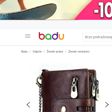
menu
Badu
Odjeća
Ženski pribor
Ženski novčanici