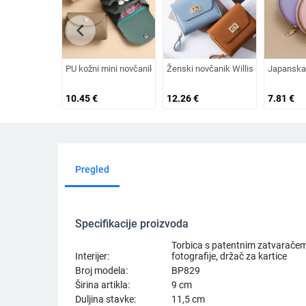
chevron_left
PU kožni mini novčanik za novčiće s uzorkom liči, mini novčan
Ženski novčanik Willisa – PU materij
Japanska 
10.45
€
12.26
€
7.81
€
Pregled
Specifikacije proizvoda
Torbica s patentnim zatvaračem
Interijer:
fotografije, držač za kartice
Broj modela:
BP829
Širina artikla:
9 cm
Duljina stavke:
11,5 cm