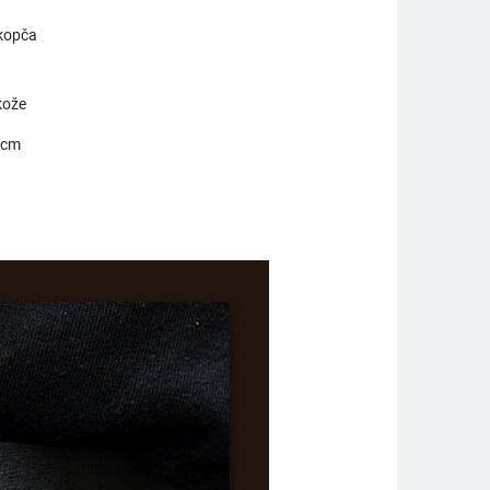
 kopča
a
 kože
 cm