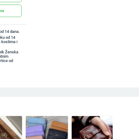
ava
 od 14 dana.
oku od 14
 kostima i
nik Ženska
ntnim
rtice od