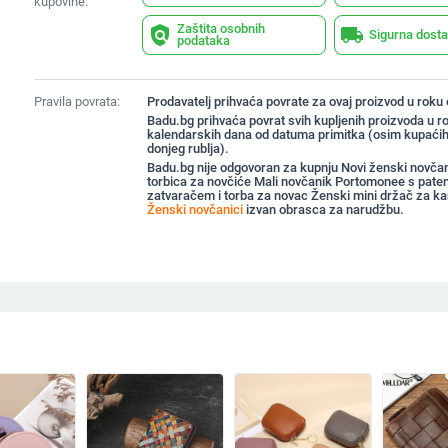
kupovine:
Zaštita osobnih
policy
local_shipping
Sigurna dost
podataka
Pravila povrata:
Prodavatelj prihvaća povrate za ovaj proizvod u roku
Badu.bg prihvaća povrat svih kupljenih proizvoda u r
kalendarskih dana od datuma primitka (osim kupaćih
donjeg rublja).
Badu.bg nije odgovoran za kupnju Novi ženski novča
torbica za novčiće Mali novčanik Portomonee s pate
zatvaračem i torba za novac Ženski mini držač za ka
Ženski novčanici
izvan obrasca za narudžbu.