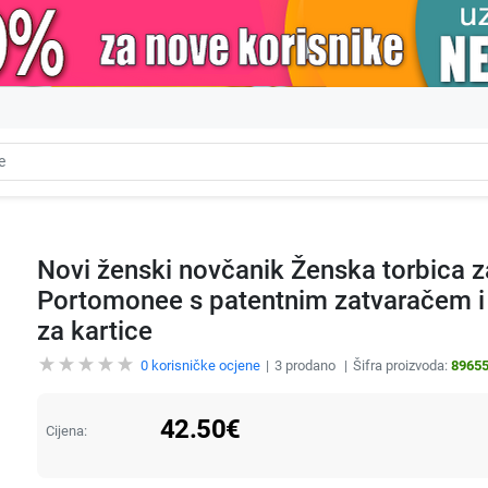
Novi ženski novčanik Ženska torbica z
Portomonee s patentnim zatvaračem i 
za kartice
0
korisničke ocjene
3
prodano
Šifra proizvoda:
8965
42.50
€
Cijena: