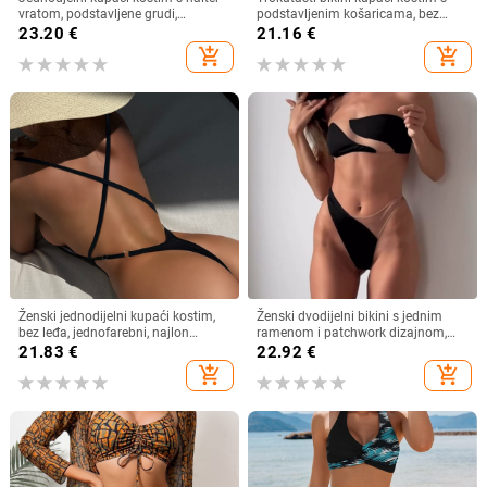
vratom, podstavljene grudi,
podstavljenim košaricama, bez
poliester tkanina (82% poliester,
metalne potpore; najlon 82%,
23.20
€
21.16
€
18% elastan), jednofarbni, seksi
podstava poliester/elastan
add_shopping_cart
add_shopping_cart
Ženski jednodijelni kupaći kostim,
Ženski dvodijelni bikini s jednim
bez leđa, jednofarebni, najlon
ramenom i patchwork dizajnom,
tkanina, podstava najlon 20%
napunjene košarice, poliester 82/18
21.83
€
22.92
€
add_shopping_cart
add_shopping_cart