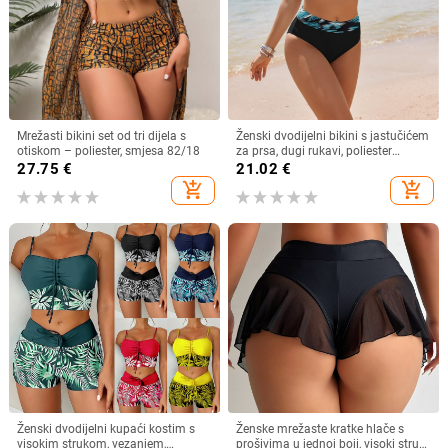
Mrežasti bikini set od tri dijela s
Ženski dvodijelni bikini s jastučićem
otiskom – poliester, smjesa 82/18
za prsa, dugi rukavi, poliester
tkanina, 82% poliester, podstava
27.75
€
21.02
€
poliester
add_shopping_cart
add_shopping_cart
Ženski dvodijelni kupaći kostim s
Ženske mrežaste kratke hlače s
visokim strukom, vezanjem,
prošivima u jednoj boji, visoki struk,