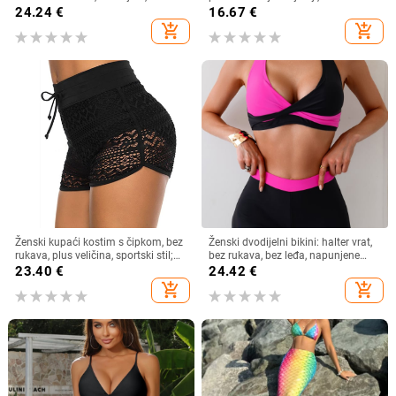
otiskom i blokom boja, velika
seksi ženske kupaće gaće DL854
24.24
€
16.67
€
veličina
add_shopping_cart
add_shopping_cart
Ženski kupaći kostim s čipkom, bez
Ženski dvodijelni bikini: halter vrat,
rukava, plus veličina, sportski stil;
bez rukava, bez leđa, napunjene
Materijal: poliester; Sastav: najlon
košarice, najlon tkanina s poliester
23.40
€
24.42
€
95%; Podstava: poliester; Sastav
podstavom, visoka elastičnost
add_shopping_cart
add_shopping_cart
podstav: najlon 95%