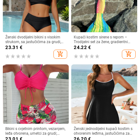
Ženski dvodijelni bikini s visokim
Kupaći kostim sirene s repom –
strukom, sa jastučićima za grudi,
Trodijelni set za žene, gradientni
brzo sušeći, bez leđa, visoka
dizajn, bez naramenica, visoka
23.31
€
24.22
€
elastičnost, za plažu
elastičnost, s podložnim
add_shopping_cart
add_shopping_cart
jastučićima za grudnjak, poliester
Bikini s cvjetnim printom, vezanjem,
Ženski jednodijelni kupaći kostim s
leđa otvorena, umetci za grudi;
otvorenim leđima, jastučićima za
materijal poliester; podstava
prsa, visokom elastičnošću i
23.01
€
26.20
€