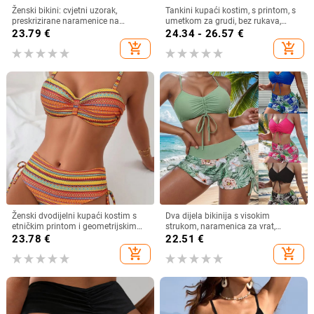
Ženski bikini: cvjetni uzorak,
Tankini kupaći kostim, s printom, s
preskrizirane naramenice na
umetkom za grudi, bez rukava,
leđima, otvoren leđa, s čeličnom
poliester
23.79
€
24.34 - 26.57
€
podrškom i jastučićima za
add_shopping_cart
add_shopping_cart
grudnjak, poliester
Ženski dvodijelni kupaći kostim s
Dva dijela bikinija s visokim
etničkim printom i geometrijskim
strukom, naramenica za vrat,
uzorkom, s vezanjem vrpcom,
umetak za grudi, leđni dizajn bez
23.78
€
22.51
€
visoka elastičnost
leđa, tkanina od poliester-elastana
add_shopping_cart
add_shopping_cart