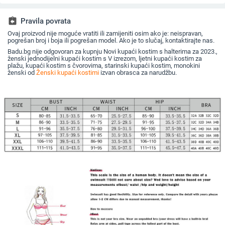
po vodi
se suši; visoka
haljina, h
elastičnost.
plažu za 
assignment_return
Pravila povrata
Ovaj proizvod nije moguće vratiti ili zamijeniti osim ako je: neispravan,
pogrešan broj i boja ili pogrešan model. Ako je to slučaj, kontaktirajte nas.
Badu.bg nije odgovoran za kupnju Novi kupaći kostim s halterima za 2023.,
ženski jednodijelni kupaći kostim s V izrezom, ljetni kupaći kostim za
plažu, kupaći kostim s čvorovima, starinski kupaći kostim, monokini
ženski od
Ženski kupaći kostimi
izvan obrasca za narudžbu.