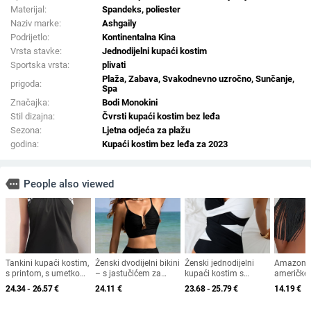
Materijal:
Spandeks, poliester
Naziv marke:
Ashgaily
Podrijetlo:
Kontinentalna Kina
Vrsta stavke:
Jednodijelni kupaći kostim
Sportska vrsta:
plivati
Plaža, Zabava, Svakodnevno uzročno, Sunčanje,
prigoda:
Spa
Značajka:
Bodi Monokini
Stil dizajna:
Čvrsti kupaći kostim bez leđa
Sezona:
Ljetna odjeća za plažu
godina:
Kupaći kostim bez leđa za 2023
more
People also viewed
Tankini kupaći kostim,
Ženski dvodijelni bikini
Ženski jednodijelni
Amazon e
s printom, s umetkom
– s jastučićem za
kupaći kostim s
američke p
za grudi, bez rukava,
prsa, poliester 82% uz
kriznim trakama i
ljetne kra
24.34 - 26.57
€
24.11
€
23.68 - 25.79
€
14.19
€
poliester
podlogu 18%, 150 g,
panelnim dizajnom;
plažu s r
za plivanje i hodanje
čelična podrška; brzo
kupaći kos