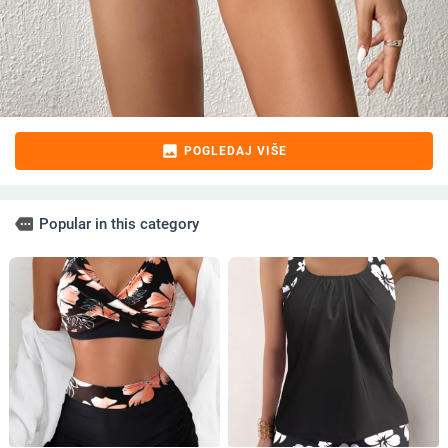
image
POGLEDAJ VIŠE
more
Popular in this category