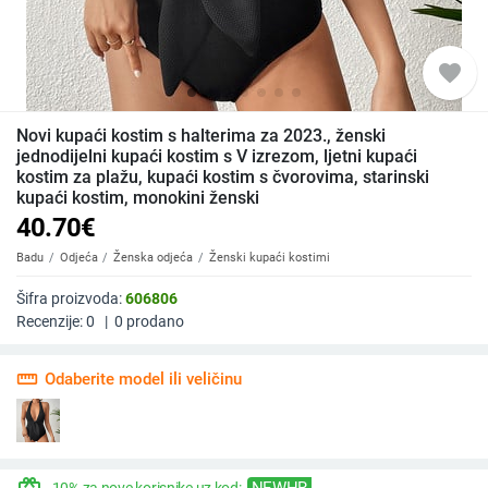
favorite
Novi kupaći kostim s halterima za 2023., ženski
jednodijelni kupaći kostim s V izrezom, ljetni kupaći
kostim za plažu, kupaći kostim s čvorovima, starinski
kupaći kostim, monokini ženski
40.70
€
Badu
Odjeća
Ženska odjeća
Ženski kupaći kostimi
Šifra proizvoda:
606806
Recenzije:
0
|
0
prodano
straighten
Odaberite model ili veličinu
NEWHR