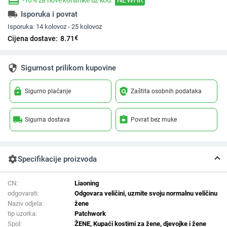
redeem
-10% za nove korisnike uz kod:
local_shipping
Isporuka i povrat
Isporuka:
14 kolovoz - 25 kolovoz
€
Cijena dostave:
8.71
security
Sigurnost prilikom kupovine
lock
policy
Sigurno plaćanje
Zaštita osobnih podataka
local_shipping
assignment_return
Sigurna dostava
Povrat bez muke
settings
Specifikacije proizvoda
CN:
Liaoning
odgovarati:
Odgovara veličini, uzmite svoju normalnu veličinu
Naziv odjela:
žene
tip uzorka:
Patchwork
Spol:
ŽENE, Kupaći kostimi za žene, djevojke i žene