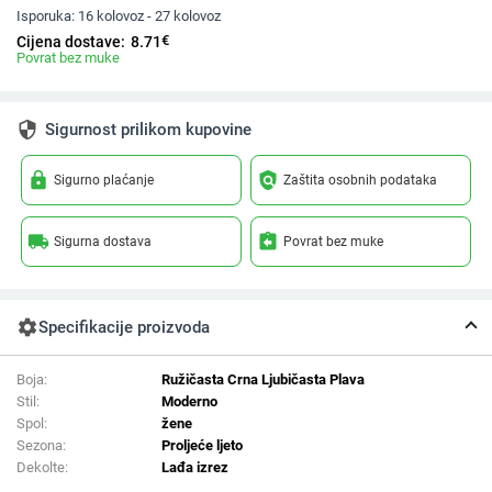
Isporuka:
16 kolovoz - 27 kolovoz
€
Cijena dostave:
8.71
Povrat bez muke
security
Sigurnost prilikom kupovine
lock
policy
Sigurno plaćanje
Zaštita osobnih podataka
local_shipping
assignment_return
Sigurna dostava
Povrat bez muke
settings
Specifikacije proizvoda
Boja:
Ružičasta Crna Ljubičasta Plava
Stil:
Moderno
Spol:
žene
Sezona:
Proljeće ljeto
Dekolte:
Lađa izrez