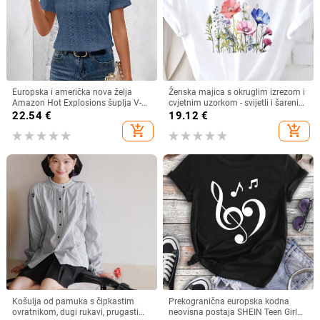
Europska i američka nova želja
Ženska majica s okruglim izrezom i
Amazon Hot Explosions šuplja V-
cvjetnim uzorkom - svijetli i šareni
izrez kratkih rukava s uskim
cvjetni uzorak, prozračna rastezljiva
22.54
€
19.12
€
rukavima i šišmiš rukavima, nova
tkanina, periva u perilici rublja
add_shopping_cart
add_shopping_cart
majica
Košulja od pamuka s čipkastim
Prekogranična europska kodna
ovratnikom, dugi rukavi, prugasti
neovisna postaja SHEIN Teen Girl