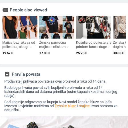
more
People also viewed
Majica bez rukava od
Ženska pamučna
Košulja od poliestera s
Ženska ko
poliestera, okrugli
majica s otiskom
printom lanca, duge
dugim ru
izrez, ležernog kroja, s
Mjesec i Sunce, kratki
rukave, ovratnik
karirani u
19.67
€
17.80
€
25.23
€
30.88
€
naborima
rukavi, okrugli izrez,
košulje, poslovni stil
ovratnik 
slobodan kroj
placket 
95% polie
assignment_return
Pravila povrata
Prodavatelj prihvaća povrate za ovaj proizvod u roku od 14 dana.
Badu.bg prihvaća povrat svih kupljenih proizvoda u roku od 14
kalendarskih dana od datuma primitka (osim kupaćih kostima i donjeg
rublja).
Badu.bg nije odgovoran za kupnju Novi model ženske bluze sa lađa
izrezom i cvjetnim motivima od
Ženske bluze i majice
izvan obrasca za
narudžbu.