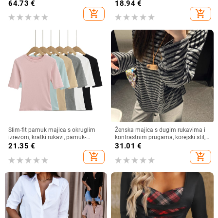
uzorak
Music Festival Casual Short Sl
64.73
€
18.94
€
add_shopping_cart
add_shopping_cart
Slim-fit pamuk majica s okruglim
Ženska majica s dugim rukavima i
izrezom, kratki rukavi, pamuk-
kontrastnim prugama, korejski stil,
elastan mješavina (80–90% pamuk,
široki kroj, okrugli izrez
21.35
€
31.01
€
<30% elastan) – Ljeto 2025
add_shopping_cart
add_shopping_cart