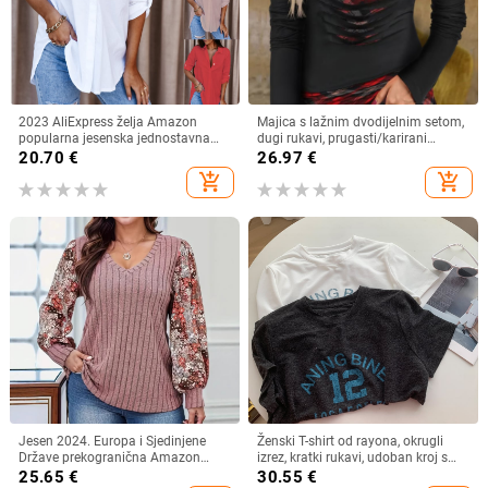
2023 AliExpress želja Amazon
Majica s lažnim dvodijelnim setom,
popularna jesenska jednostavna
dugi rukavi, prugasti/karirani
ženska košulja dugih rukava s V-
uzorak, tkanina od pamuk-
20.70
€
26.97
€
izrezom i gumbima
mešavine (30–50% pamuka)
add_shopping_cart
add_shopping_cart
Jesen 2024. Europa i Sjedinjene
Ženski T-shirt od rayona, okrugli
Države prekogranična Amazon
izrez, kratki rukavi, udoban kroj s
neovisna postaja nova ženska
printom slova
25.65
€
30.55
€