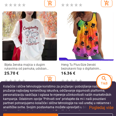
modna majica s cvjetnim printom i
add_shopping_cart
add_shopping_cart
rukavima za lampione
Bijela ženska majica s dugim
Heng Tu Plus-Size ženski
rukavima od pamuka, udoban
bezrukavni top s digitalnim
slobodan kroj, za jesen-zimu 2025
životinjskim printom, poliester,
25.70
€
16.36
€
okrugli izrez, slobodan kroj, ljeto
search
add_shopping_cart
add_shopping_cart
Traži
Kolačiće i slične tehnologije koristimo za pružanje i poboljšanje naše Usluge,
pružanje najboljeg korisničkog iskustva, održavanje sigurnosti platforme,
personalizaciju sadržaja i oglasa te mjerenje učinkovitosti naših marketinških
kampanja. Odabirom opcije "Prihvati sve" pristajete da mi i naši pouzdani
partneri pohranjujemo kolačiće i slične tehnologije na vaš uređaj u reklamne i
Pogledaj više
analitičke svrhe. Svojim postavkama možete upravljati u bilo kojem trenutku
klikom na "Upravljanje postavkama". Za više informacija pogledajte našu
Politiku privatnosti
.