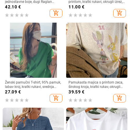
jednostavne boje, dugi Raglan
printom, kratki rukavi, okrugli izrez,
rukav, zimski osnovni sloj
ultra kratka duljina, street hipster
42.10
€
11.00
€
stil
add_shopping_cart
add_shopping_cart
Ženski pamučni T-shirt, 95% pamuk,
Pamukasta majica s printom zeca,
labav kroj, kratki rukavi, srednja
širokog kroja, kratki rukav, okrugli
duljina, okrugli izrez
izrez, proljeće/ljeto 2025
27.09
€
39.59
€
add_shopping_cart
add_shopping_cart