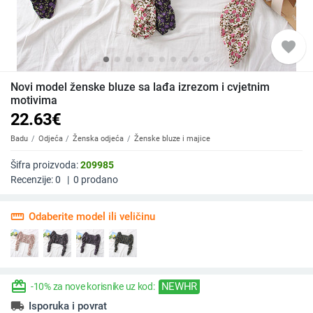
favorite
Novi model ženske bluze sa lađa izrezom i cvjetnim
motivima
22.63
€
Badu
Odjeća
Ženska odjeća
Ženske bluze i majice
Šifra proizvoda:
209985
Recenzije:
0
|
0
prodano
straighten
Odaberite model ili veličinu
redeem
NEWHR
-10% za nove korisnike uz kod:
local_shipping
Isporuka i povrat