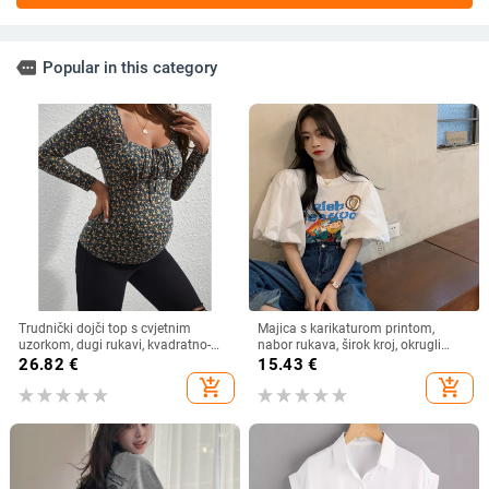
more
Popular in this category
Trudnički dojči top s cvjetnim
Majica s karikaturom printom,
uzorkom, dugi rukavi, kvadratno-
nabor rukava, širok kroj, okrugli
okrugli izrez, uski kroj, poliester s
izrez
26.82
€
15.43
€
elastanom
add_shopping_cart
add_shopping_cart