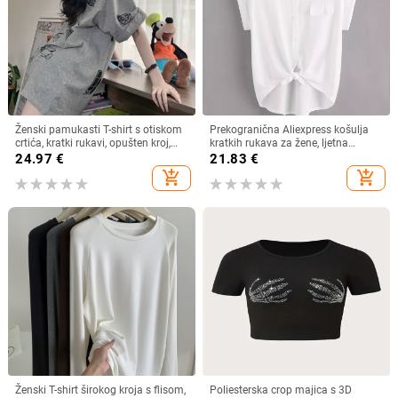
Ženski pamukasti T-shirt s otiskom
Prekogranična Aliexpress košulja
crtića, kratki rukavi, opušten kroj,
kratkih rukava za žene, ljetna
srednja duljina
lagana, čista boja, svestrana,
24.97
€
21.83
€
ležerna, široka
add_shopping_cart
add_shopping_cart
Ženski T-shirt širokog kroja s flisom,
Poliesterska crop majica s 3D