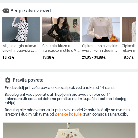
more
People also viewed
Majica dugih rukava
Čipkasta bluza u
Čipkasti top s visokim
Čipkasti 
širokih nogavica za
francuskom stilu s V-
ovratnikom i dugim
rukavima,
veće veličine, proljetni i
izrezom, volanima i
rukavima, poliester
uzorak, po
19.72
€
19.38
€
29.05 - 34.88
€
18.57
€
jesenski stil, korejski
prorezima, za žene,
tkanina, regularni kroj
ovratnik,
stil, za mršavljenje,
dugi rukavi
najlona i
ležerno, svestrano,
uski kroj
crvena, dugi rukavi i
točkice
assignment_return
Pravila povrata
Prodavatelj prihvaća povrate za ovaj proizvod u roku od 14 dana.
Badu.bg prihvaća povrat svih kupljenih proizvoda u roku od 14
kalendarskih dana od datuma primitka (osim kupaćih kostima i donjeg
rublja).
Badu.bg nije odgovoran za kupnju Novi model ženske košulje sa ovalnim
izrezom i dugim rukavima od
Ženske košulje
izvan obrasca za narudžbu.