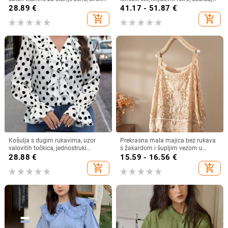
kroj, plus veličina, ljeto–jesen
vlakana 30–50%, bez ovratnika
28.89
€
41.17 - 51.87
€
add_shopping_cart
add_shopping_cart
Košulja s dugim rukavima, uzor
Prekrasna mala majica bez rukava
valovitih točkica, jednostruki
s žakardom i šupljim vezom u
zatvarač, poliester 90–95%
francuskom stilu, ljetna nova široka,
28.88
€
15.59 - 16.56
€
šik majica bez rukava
add_shopping_cart
add_shopping_cart