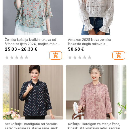
Ženska košulja kratkih rukava od
Amazon 2025 Nova ženska
šifona za ljeto 2024., majica male
čipkasta dugih rukava s
veličine, plus size
podstavom, modna šuplja heklana
25.03 - 26.33
€
50.68
€
bluza s vezom
add_shopping_cart
add_shopping_cart
Set košulje i kardigana od pamuk-
Košulja i kardigan za starije žene,
satén tkanine za starije žene, širok
kineski stil, književni retro, sadržaj