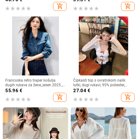
add_shopping_cart
add_shopping_cart
Francuska retro traper košulja
Čipkasti top s ovratnikom nalik
dugih rukava za žene, jesen 2025.,
lutki, dugi rukavi, 95% poliester,
nova ležerna, elegantna, svestrana,
kardigan stil, gradski stil
55.96
€
27.04
€
korejska, slojevita košulja
add_shopping_cart
add_shopping_cart