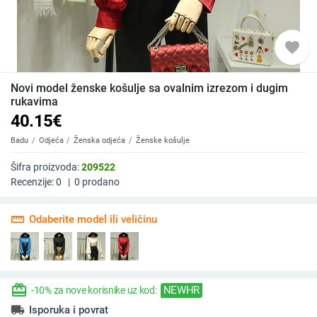
favorite
Novi model ženske košulje sa ovalnim izrezom i dugim
rukavima
40.15
€
Badu
Odjeća
Ženska odjeća
Ženske košulje
Šifra proizvoda:
209522
Recenzije:
0
|
0
prodano
straighten
Odaberite model ili veličinu
redeem
NEWHR
-10% za nove korisnike uz kod:
local_shipping
Isporuka i povrat