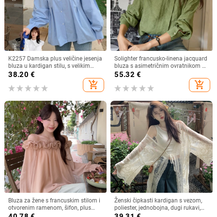
K2257 Damska plus veličine jesenja
Solighter francusko-linena jacquard
bluza u kardigan stilu, s velikim
bluza s asimetričnim ovratnikom za
ovratnikom, dvostrukim slojem i
žene, dugi rukavi, proljeće 2026
38.20
€
55.32
€
čipkastim rubom, sladak izgled
add_shopping_cart
add_shopping_cart
Bluza za žene s francuskim stilom i
Ženski čipkasti kardigan s vezom,
otvorenim ramenom, šifon, plus
poliester, jednobojna, dugi rukavi,
veličina, dugi rukav
dugi kroj
40.78
€
39.31
€