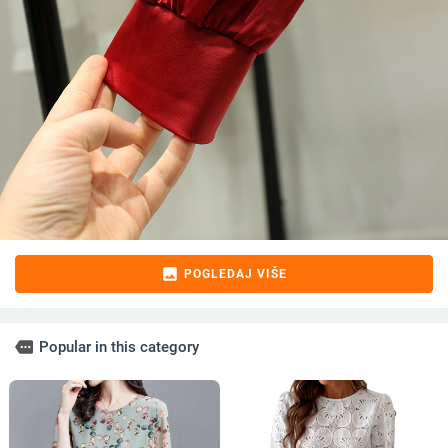
image
POGLEDAJ VIŠE
more
Popular in this category