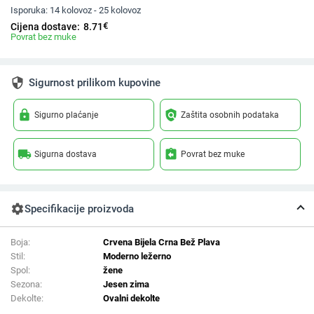
Isporuka:
14 kolovoz - 25 kolovoz
€
Cijena dostave:
8.71
Povrat bez muke
security
Sigurnost prilikom kupovine
lock
policy
Sigurno plaćanje
Zaštita osobnih podataka
local_shipping
assignment_return
Sigurna dostava
Povrat bez muke
settings
Specifikacije proizvoda
Boja:
Crvena Bijela Crna Bež Plava
Stil:
Moderno ležerno
Spol:
žene
Sezona:
Jesen zima
Dekolte:
Ovalni dekolte