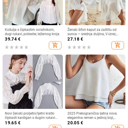
Košulja s čipkastim ovratnikom,
Ženski šifon kaput za zaštitu od
dugi rukavi, poliester, ležernog kroja
sunca — srednja duljina, V-izrez,
dugi rukav, široki kroj, 95% poliester
39.74
€
27.18
€
add_shopping_cart
add_shopping_cart
Novi ženski proljetni/ljetni kratki
2025 Prekogranična ljetna nova
čipkasti kardigan s dugim rukavima
elegantna remen u jednoj boji,
i lažnim ovratnikom, otporan na
jednostavna remen s V-izrezom
19.65
€
20.05
€
svjetlost