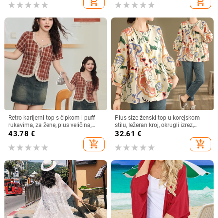
add_shopping_cart
add_shopping_cart
Retro karijerni top s čipkom i puff
Plus-size ženski top u korejskom
rukavima, za žene, plus veličina,
stilu, ležeran kroj, okrugli izrez,
četvrtasti izrez
pamuk (70–80%), proljeće 2024
43.78
€
32.61
€
add_shopping_cart
add_shopping_cart