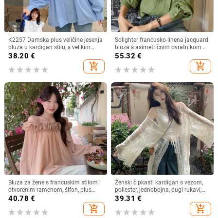
K2257 Damska plus veličine jesenja
Solighter francusko-linena jacquard
bluza u kardigan stilu, s velikim
bluza s asimetričnim ovratnikom za
ovratnikom, dvostrukim slojem i
žene, dugi rukavi, proljeće 2026
38.20
€
55.32
€
čipkastim rubom, sladak izgled
add_shopping_cart
add_shopping_cart
Bluza za žene s francuskim stilom i
Ženski čipkasti kardigan s vezom,
otvorenim ramenom, šifon, plus
poliester, jednobojna, dugi rukavi,
veličina, dugi rukav
dugi kroj
40.78
€
39.31
€
add_shopping_cart
add_shopping_cart