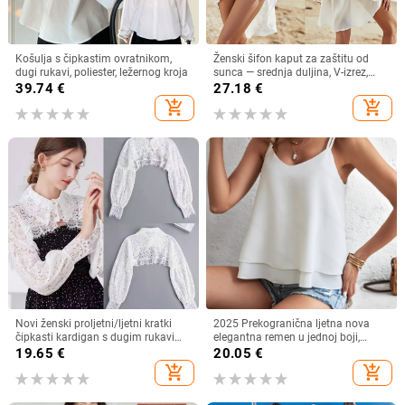
Košulja s čipkastim ovratnikom,
Ženski šifon kaput za zaštitu od
dugi rukavi, poliester, ležernog kroja
sunca — srednja duljina, V-izrez,
dugi rukav, široki kroj, 95% poliester
39.74
€
27.18
€
add_shopping_cart
add_shopping_cart
Novi ženski proljetni/ljetni kratki
2025 Prekogranična ljetna nova
čipkasti kardigan s dugim rukavima
elegantna remen u jednoj boji,
i lažnim ovratnikom, otporan na
jednostavna remen s V-izrezom
19.65
€
20.05
€
svjetlost
add_shopping_cart
add_shopping_cart