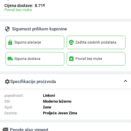
€
Cijena dostave:
8.71
Povrat bez muke
security
Sigurnost prilikom kupovine
lock
policy
Sigurno plaćanje
Zaštita osobnih podataka
local_shipping
assignment_return
Sigurna dostava
Povrat bez muke
settings
Specifikacije proizvoda
pojedinosti:
Linkovi
Stil:
Moderno ležerno
Spol:
žene
Sezona:
Proljeće Jesen Zima
more
People also viewed