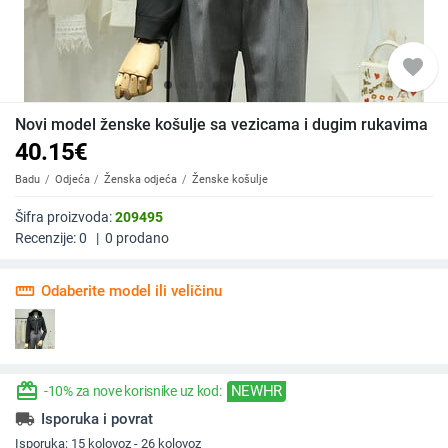
favorite
Novi model ženske košulje sa vezicama i dugim rukavima
40.15
€
Badu
Odjeća
Ženska odjeća
Ženske košulje
Šifra proizvoda:
209495
Recenzije:
0
|
0
prodano
straighten
Odaberite model ili veličinu
redeem
NEWHR
-10% za nove korisnike uz kod:
local_shipping
Isporuka i povrat
Isporuka:
15 kolovoz - 26 kolovoz