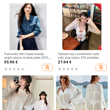
Francuska retro traper košulja
Čipkasti top s ovratnikom nalik
dugih rukava za žene, jesen 2025.,
lutki, dugi rukavi, 95% poliester,
nova ležerna, elegantna, svestrana,
kardigan stil, gradski stil
55.96
€
27.04
€
korejska, slojevita košulja
add_shopping_cart
add_shopping_cart