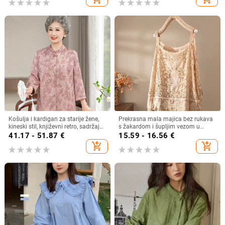
Košulja i kardigan za starije žene,
Prekrasna mala majica bez rukava
kineski stil, književni retro, sadržaj
s žakardom i šupljim vezom u
vlakana 30–50%, bez ovratnika
francuskom stilu, ljetna nova široka,
41.17 - 51.87
€
15.59 - 16.56
€
šik majica bez rukava
add_shopping_cart
add_shopping_cart