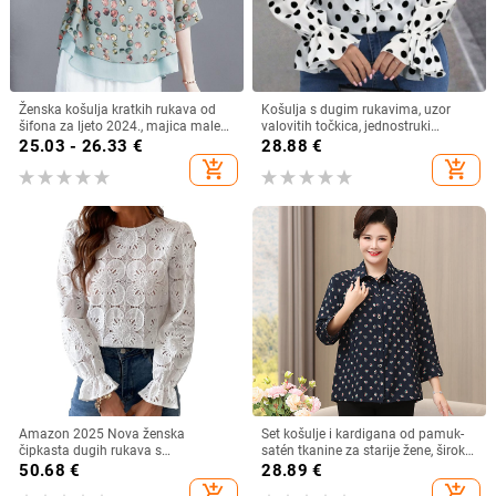
Ženska košulja kratkih rukava od
Košulja s dugim rukavima, uzor
šifona za ljeto 2024., majica male
valovitih točkica, jednostruki
veličine, plus size
zatvarač, poliester 90–95%
25.03 - 26.33
€
28.88
€
add_shopping_cart
add_shopping_cart
Amazon 2025 Nova ženska
Set košulje i kardigana od pamuk-
čipkasta dugih rukava s
satén tkanine za starije žene, širok
podstavom, modna šuplja heklana
kroj, plus veličina, ljeto–jesen
50.68
€
28.89
€
bluza s vezom
add_shopping_cart
add_shopping_cart