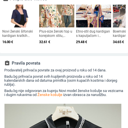
Novi ženski šifonski
Plus-size ženski top u
Etno-stil dug kardigan
Boemski č
kardigan kratkih
korejskom stilu,
s kapuljačom i
kardigan 
rukava, europski i
ležeran kroj, okrugli
otiskom, poliester-
cvjetovi, 
16.00
€
32.61
€
29.48
€
34.65
€
američki Amazon
izrez, pamuk (70–
najlon smjesa, dugi
poluotvor
Ljeto 2022.
80%), proljeće 2024
rukavi, duljina 80–100
pamuk
cm
assignment_return
Pravila povrata
Prodavatelj prihvaća povrate za ovaj proizvod u roku od 14 dana.
Badu.bg prihvaća povrat svih kupljenih proizvoda u roku od 14
kalendarskih dana od datuma primitka (osim kupaćih kostima i donjeg
rublja).
Badu.bg nije odgovoran za kupnju Novi model ženske košulje sa vezicama
i dugim rukavima od
Ženske košulje
izvan obrasca za narudžbu.