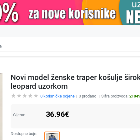
Novi model ženske traper košulje širo
leopard uzorkom
0
korisničke ocjene
0
prodano
Šifra proizvoda:
2104
36.96
€
Cijena:
Dostupne boje: