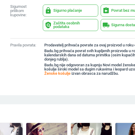
Sigurnost
lock
assignment_return
Sigurno plaćanje
Povrat bez m
prilikom
kupovine:
Zaštita osobnih
policy
local_shipping
Sigurna dost
podataka
Pravila povrata:
Prodavatelj prihvaća povrate za ovaj proizvod u roku
Badu.bg prihvaća povrat svih kupljenih proizvoda u r
kalendarskih dana od datuma primitka (osim kupaćih
donjeg rublja).
Badu.bg nije odgovoran za kupnju Novi model ženske
košulje široki model sa dugim rukavima i leopard uz
Ženske košulje
izvan obrasca za narudžbu.