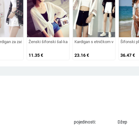
terijal, polu-visoki ovratnik
 leđa, dugi rukav, pamuk mješavina, sedmerostruki rukav, ljeto 2022
digan za zaštitu od sunca - pamuk i lan, cvjetni uzorak, V-izrez, srednja duljina
Ženski šifonski šal-kardigan, ultra-tanki, otvorenog prednjeg dije
Kardigan s etničkom vezom, pamuk i l
Šifonski p
11.35
€
23.16
€
36.47
€
pojedinosti:
Džep