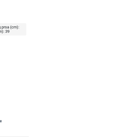
 prsa (cm):
m):
39
te