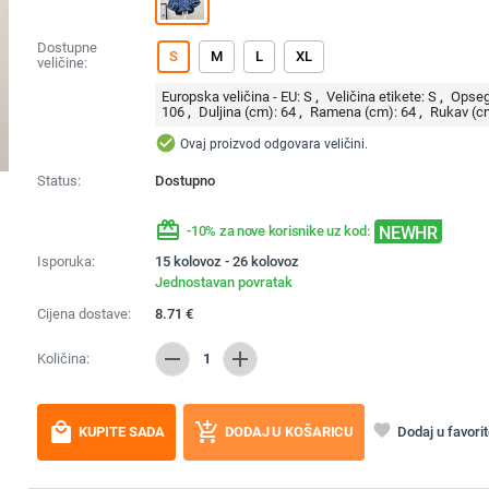
Dostupne
S
M
L
XL
veličine:
Europska veličina - EU:
S
Veličina etikete:
S
Opseg
106
Duljina (cm):
64
Ramena (cm):
64
Rukav (c
check_circle
Ovaj proizvod odgovara veličini.
Status:
Dostupno
redeem
NEWHR
-10% za nove korisnike uz kod:
Isporuka:
15 kolovoz - 26 kolovoz
Jednostavan povratak
Cijena dostave:
8.71
€
remove
add
Količina:
1
local_mall
add_shopping_cart
favorite
Dodaj u favori
KUPITE SADA
DODAJ U KOŠARICU