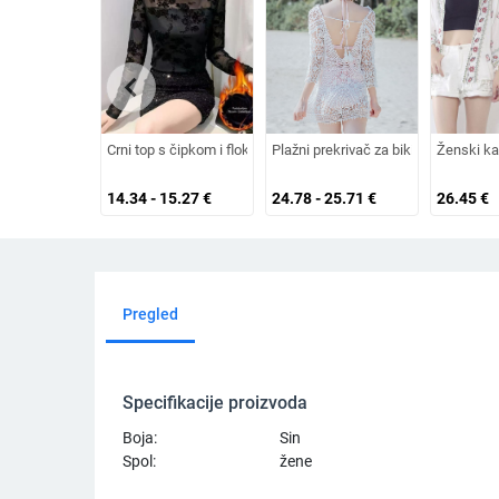
chevron_left
Crni top s čipkom i flokiranim uzorkom, dugi rukavi, mrežasti ma
Plažni prekrivač za bikini, otvorena
Ženski kar
14.34 - 15.27
€
24.78 - 25.71
€
26.45
€
Pregled
Specifikacije proizvoda
Boja:
Sin
Spol:
žene