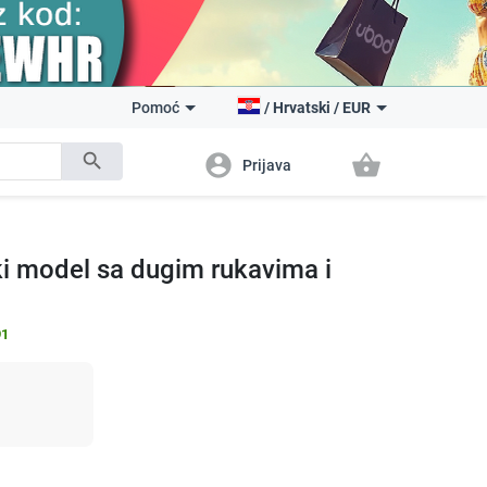
Pomoć
/
Hrvatski
/
EUR
search
account_circle
shopping_basket
Prijava
ki model sa dugim rukavima i
91