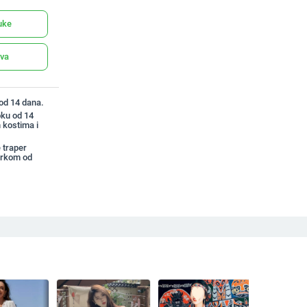
uke
ava
 od 14 dana.
oku od 14
 kostima i
 traper
orkom od