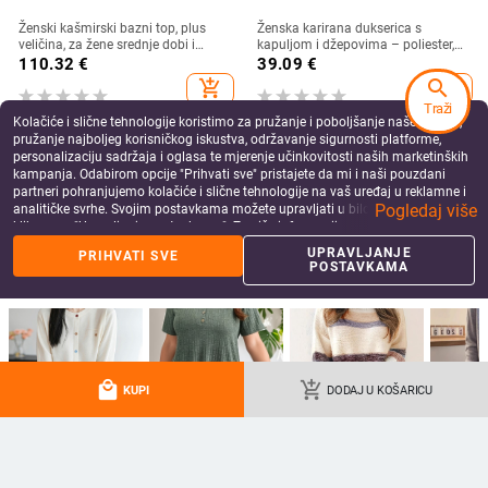
Ženski kašmirski bazni top, plus
Ženska karirana dukserica s
veličina, za žene srednje dobi i
kapuljom i džepovima – poliester,
starije, debeli jeseno-zimski
dugi rukavi
110.32
€
39.09
€
džemper
search
add_shopping_cart
add_shopping_cart
Traži
Kolačiće i slične tehnologije koristimo za pružanje i poboljšanje naše Usluge,
pružanje najboljeg korisničkog iskustva, održavanje sigurnosti platforme,
personalizaciju sadržaja i oglasa te mjerenje učinkovitosti naših marketinških
kampanja. Odabirom opcije "Prihvati sve" pristajete da mi i naši pouzdani
partneri pohranjujemo kolačiće i slične tehnologije na vaš uređaj u reklamne i
Pogledaj više
analitičke svrhe. Svojim postavkama možete upravljati u bilo kojem trenutku
klikom na "Upravljanje postavkama". Za više informacija pogledajte našu
Politiku privatnosti
.
UPRAVLJANJE
PRIHVATI SVE
POSTAVKAMA
more_vert
more
Više od Ženske veste
local_mall
add_shopping_cart
KUPI
DODAJ U KOŠARICU
Korejski stil, nježan
Ženski pleteni top s
Ženski pleteni
Ženski vu
stil, šareni pleteni
3/4 rukavima, okrugli
džemper s prugastim
džemper,
kardigan s gumbima,
izrez, zatvarač s tri
color-block uzorkom,
kroja, okr
45.31
€
24.71
€
37.01
€
84.86
€
ženski ranojesenski,
gumba, poliester
poliester džakard,
95%+ vuna
široki, tanak, okrugli
tkanina, detalji
okrugli izrez, dugi
detalj