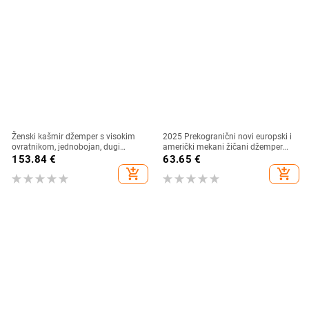
Ženski kašmir džemper s visokim
2025 Prekogranični novi europski i
ovratnikom, jednobojan, dugi
američki mekani žičani džemper
rukavi, standardna duljina
Mekani pleteni ženski džemper sa
153.84
€
63.65
€
žicom
add_shopping_cart
add_shopping_cart