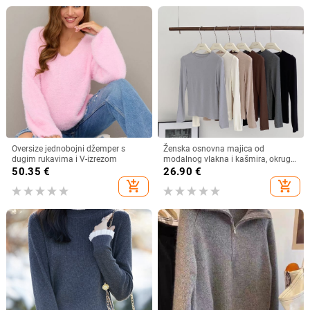
Oversize jednobojni džemper s
Ženska osnovna majica od
dugim rukavima i V-izrezom
modalnog vlakna i kašmira, okrugli
izrez, dugi rukavi, jednobojna,
50.35
€
26.90
€
ugodna koži, nježno pletena
add_shopping_cart
add_shopping_cart