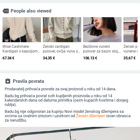
more
People also viewed
Wise Cashmere
Ženski cardigan
Bezšivne vuneni
Ženski pu
Kardigan s kapuljom i
pulover, ovčja vuna s
pulover za bazni sloj,
vunene sm
zipom – debela vuna,
elastanom,
jedan komad, debelo
kroj, polo
67.34
€
34.35
€
106.13
€
35.67
€
širok kroj, dugi rukavi
jednobojan, polu-
Yangtze vlakna,
ovratnik, 
visoki ovratnik,
srednji ovratnik,
jesen 20
kopčanje u jednom
strojno pranje
redu, uski kroj
assignment_return
Pravila povrata
Prodavatelj prihvaća povrate za ovaj proizvod u roku od 14 dana.
Badu.bg prihvaća povrat svih kupljenih proizvoda u roku od 14
kalendarskih dana od datuma primitka (osim kupaćih kostima i donjeg
rublja).
Badu.bg nije odgovoran za kupnju Novi model ženskog džempera sa
srcima sa ovalnim izrezom i uzorkom od
Ženski džemperi
izvan obrasca
za narudžbu.