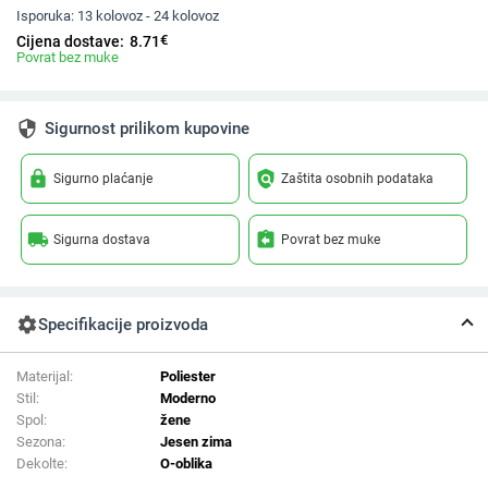
Isporuka:
13 kolovoz - 24 kolovoz
€
Cijena dostave:
8.71
Povrat bez muke
security
Sigurnost prilikom kupovine
lock
policy
Sigurno plaćanje
Zaštita osobnih podataka
local_shipping
assignment_return
Sigurna dostava
Povrat bez muke
settings
Specifikacije proizvoda
Materijal:
Poliester
Stil:
Moderno
Spol:
žene
Sezona:
Jesen zima
Dekolte:
O-oblika