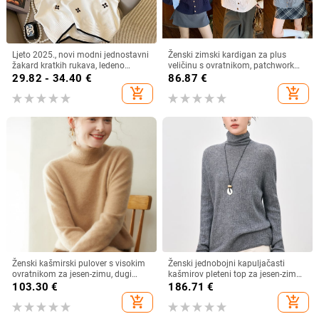
Ljeto 2025., novi modni jednostavni
Ženski zimski kardigan za plus
žakard kratkih rukava, ledeno
veličinu s ovratnikom, patchwork
svileni džemper, korejski, široki,
kabel pletenina, debela pletenina
29.82 - 34.40
€
86.87
€
okrugli izrez, tanki
add_shopping_cart
add_shopping_cart
Ženski kašmirski pulover s visokim
Ženski jednobojni kapuljačasti
ovratnikom za jesen-zimu, dugi
kašmirov pleteni top za jesen-zimu,
rukav, gusta pletenina
uski kroj, mekan, model 5905
103.30
€
186.71
€
add_shopping_cart
add_shopping_cart