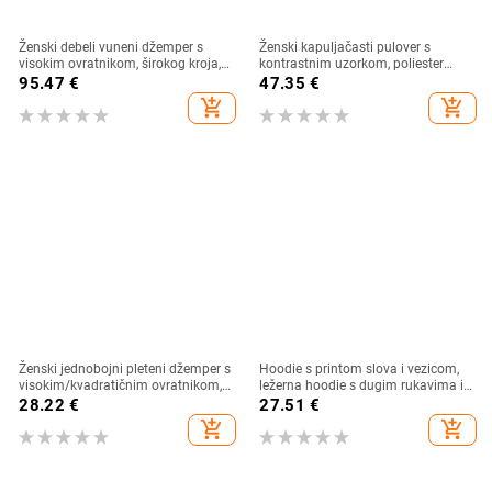
Ženski debeli vuneni džemper s
Ženski kapuljačasti pulover s
visokim ovratnikom, širokog kroja,
kontrastnim uzorkom, poliester
jednobojna boja, velika veličina,
(95%+), regular fit, rukavi s
95.47
€
47.35
€
pleteni gornji dio za jesen-zimu
spuštenim ramenima
add_shopping_cart
add_shopping_cart
Ženski jednobojni pleteni džemper s
Hoodie s printom slova i vezicom,
visokim/kvadratičnim ovratnikom,
ležerna hoodie s dugim rukavima i
Rabbit Velvet Core-Spun Yarn, Zima
ramenima, ženska odjeća, plava,
28.22
€
27.51
€
2025, elastan
ružičasta, bijela, crna
add_shopping_cart
add_shopping_cart