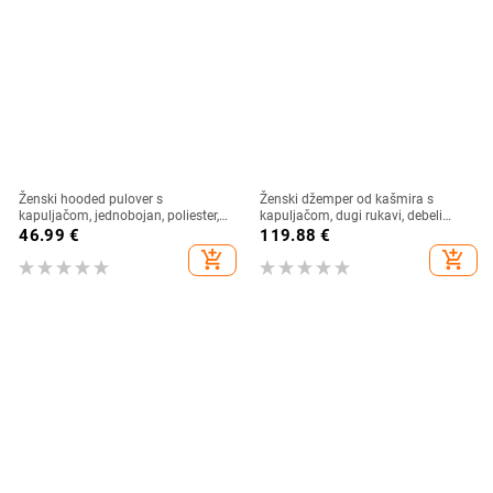
Ženski hooded pulover s
Ženski džemper od kašmira s
kapuljačom, jednobojan, poliester,
kapuljačom, dugi rukavi, debeli
dugi rukavi, srednja dužina,
pleteni – Zima 2024
46.99
€
119.88
€
standardni kroj
add_shopping_cart
add_shopping_cart