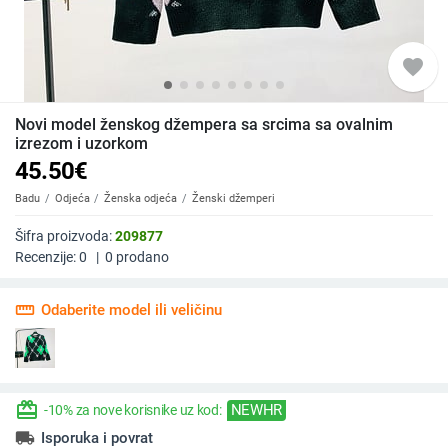
favorite
Novi model ženskog džempera sa srcima sa ovalnim
izrezom i uzorkom
45.50
€
Badu
Odjeća
Ženska odjeća
Ženski džemperi
Šifra proizvoda:
209877
Recenzije:
0
|
0
prodano
straighten
Odaberite model ili veličinu
redeem
NEWHR
-10% za nove korisnike uz kod:
local_shipping
Isporuka i povrat