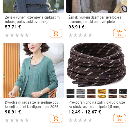
Ženski vuneni džemper s čipkastim
Ženski vuneni džemper sive boje s
rubom, poluvisoki ovratnik,
reverom, zimski osnovni pleteni top,
jednobojan, laskav kroj, pleteni
debeli pleteni
57.71
€
98.91
€
add_shopping_cart
add_shopping_cart
Dvo-dijelni set za žene srednje dobi,
Prekogranično na zalihi okruglo uže
jesenji pleteni kardigan i top, 2026
za struk, vezice za cipele 4,5 mm,
novi model
okrugle vezice za vanjske sportove,
90.91
€
12.49 - 12.67
€
tkane okrugle vezice za remen,
add_shopping_cart
add_shopping_cart
džemper, uže za kapu, uže za hlače