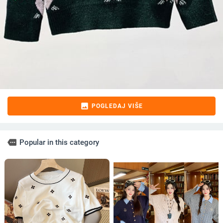
image
POGLEDAJ VIŠE
more
Popular in this category