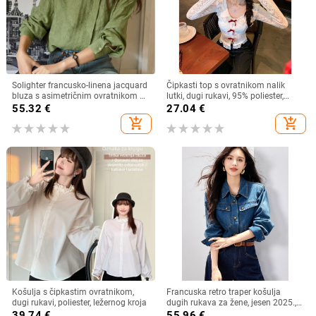
Solighter francusko-linena jacquard
Čipkasti top s ovratnikom nalik
bluza s asimetričnim ovratnikom za
lutki, dugi rukavi, 95% poliester,
žene, dugi rukavi, proljeće 2026
kardigan stil, gradski stil
55.32
€
27.04
€
add_shopping_cart
add_shopping_cart
Košulja s čipkastim ovratnikom,
Francuska retro traper košulja
dugi rukavi, poliester, ležernog kroja
dugih rukava za žene, jesen 2025.,
nova ležerna, elegantna, svestrana,
39.74
€
55.96
€