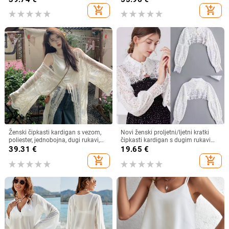
korejska, slojevita košulja
add_shopping_cart
add_shopping_cart
Ženski čipkasti kardigan s vezom,
Novi ženski proljetni/ljetni kratki
poliester, jednobojna, dugi rukavi,
čipkasti kardigan s dugim rukavima
dugi kroj
i lažnim ovratnikom, otporan na
39.31
€
19.65
€
svjetlost
add_shopping_cart
add_shopping_cart