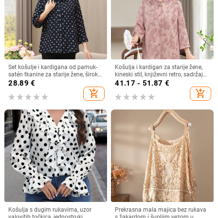
Set košulje i kardigana od pamuk-
Košulja i kardigan za starije žene,
satén tkanine za starije žene, širok
kineski stil, književni retro, sadržaj
kroj, plus veličina, ljeto–jesen
vlakana 30–50%, bez ovratnika
28.89
€
41.17 - 51.87
€
add_shopping_cart
add_shopping_cart
Košulja s dugim rukavima, uzor
Prekrasna mala majica bez rukava
valovitih točkica, jednostruki
s žakardom i šupljim vezom u