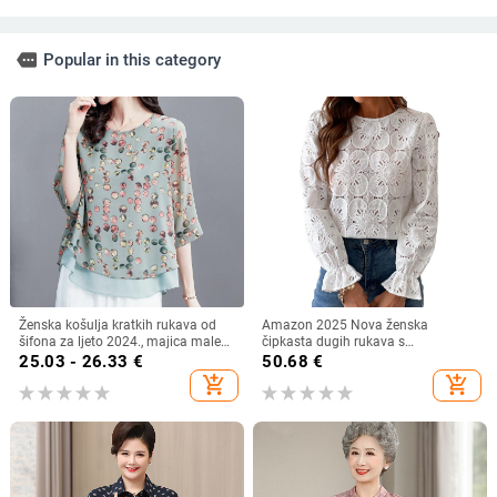
more
Popular in this category
Ženska košulja kratkih rukava od
Amazon 2025 Nova ženska
šifona za ljeto 2024., majica male
čipkasta dugih rukava s
veličine, plus size
podstavom, modna šuplja heklana
25.03 - 26.33
€
50.68
€
bluza s vezom
add_shopping_cart
add_shopping_cart