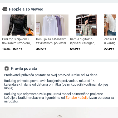
more
People also viewed
Crni top s čipkom i
Košulja sa satenskim
Ramie digitalno
Ženska lj
flokiranim uzorkom,
završetkom, poliester-
ispisani kardigan,
u kardigan
dugi rukavi, mrežasti
elastanski spoj (70–
slobodan kroj, dugi
izrezom, p
14.34 - 15.27
€
35.22
€
59.39
€
22.49
€
materijal, polu-visoki
80% poliester, <30%
rukavi
materijal,
ovratnik
elastan), dugi rukavi,
gumbi spr
ovratnik košulje,
uredski stil, proljeće
2025
assignment_return
Pravila povrata
Prodavatelj prihvaća povrate za ovaj proizvod u roku od 14 dana.
Badu.bg prihvaća povrat svih kupljenih proizvoda u roku od 14
kalendarskih dana od datuma primitka (osim kupaćih kostima i donjeg
rublja).
Badu.bg nije odgovoran za kupnju Novi model asimetrične proljetne
košulje s kratkim rukavima i gumbima od
Ženske košulje
izvan obrasca za
narudžbu.