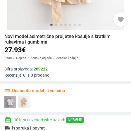
favorite
Novi model asimetrične proljetne košulje s kratkim
rukavima i gumbima
27.93
€
Badu
Odjeća
Ženska odjeća
Ženske košulje
Šifra proizvoda:
209222
Recenzije:
0
|
0
prodano
straighten
Odaberite model ili veličinu
redeem
NEWHR
-10% za nove korisnike uz kod:
local_shipping
Isporuka i povrat