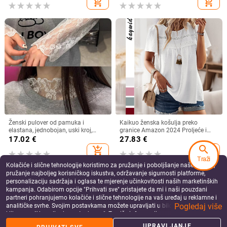
add_shopping_cart
add_shopping_cart
Ženski pulover od pamuka i
Kaikuo ženska košulja preko
elastana, jednobojan, uski kroj,
granice Amazon 2024 Proljeće i
okrugli izrez, dugi rukavi
ljeto Izvoz Ležerna jednobojna
17.02
€
27.83
€
majica kratkih rukava s okruglim
search
add_shopping_cart
add_shopping_cart
izrezom
Traži
Kolačiće i slične tehnologije koristimo za pružanje i poboljšanje naše Usluge,
pružanje najboljeg korisničkog iskustva, održavanje sigurnosti platforme,
personalizaciju sadržaja i oglasa te mjerenje učinkovitosti naših marketinških
kampanja. Odabirom opcije "Prihvati sve" pristajete da mi i naši pouzdani
partneri pohranjujemo kolačiće i slične tehnologije na vaš uređaj u reklamne i
Pogledaj više
analitičke svrhe. Svojim postavkama možete upravljati u bilo kojem trenutku
klikom na "Upravljanje postavkama". Za više informacija pogledajte našu
Politiku privatnosti
.
UPRAVLJANJE