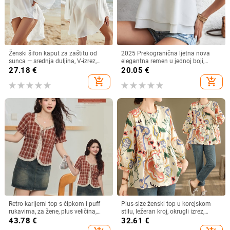
Ženski šifon kaput za zaštitu od
2025 Prekogranična ljetna nova
sunca — srednja duljina, V-izrez,
elegantna remen u jednoj boji,
dugi rukav, široki kroj, 95% poliester
jednostavna remen s V-izrezom
27.18
€
20.05
€
add_shopping_cart
add_shopping_cart
Retro karijerni top s čipkom i puff
Plus-size ženski top u korejskom
rukavima, za žene, plus veličina,
stilu, ležeran kroj, okrugli izrez,
četvrtasti izrez
pamuk (70–80%), proljeće 2024
43.78
€
32.61
€