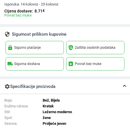
Isporuka:
14 kolovoz - 25 kolovoz
€
Cijena dostave:
8.71
Povrat bez muke
security
Sigurnost prilikom kupovine
lock
policy
Sigurno plaćanje
Zaštita osobnih podataka
local_shipping
assignment_return
Sigurna dostava
Povrat bez muke
settings
Specifikacije proizvoda
Boja:
Bež, Bijela
Dužina rukava:
Kratak
Stil:
Ležerno moderno
Spol:
žene
Sezona:
Proljeće jesen