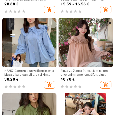
zatvarač, poliester 90–95%
francuskom stilu, ljetna nova široka,
28.88
€
15.59 - 16.56
€
šik majica bez rukava
add_shopping_cart
add_shopping_cart
K2257 Damska plus veličine jesenja
Bluza za žene s francuskim stilom i
bluza u kardigan stilu, s velikim
otvorenim ramenom, šifon, plus
ovratnikom, dvostrukim slojem i
veličina, dugi rukav
38.20
€
40.78
€
čipkastim rubom, sladak izgled
add_shopping_cart
add_shopping_cart