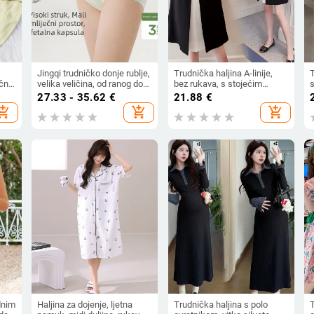
Jingqi trudničko donje rublje,
Trudnička haljina A-linije,
T
čne
velika veličina, od ranog do
bez rukava, s stojećim
s
kasnog trudnoće; svila od
ovratnikom, poliester
v
27.33 - 35.62
€
21.88
€
io
moruše, antibakterijska
l
hopping_cart
add_shopping_cart
add_shopping_cart
podstava prepona, Modal
dnim
Haljina za dojenje, ljetna
Trudnička haljina s polo
T