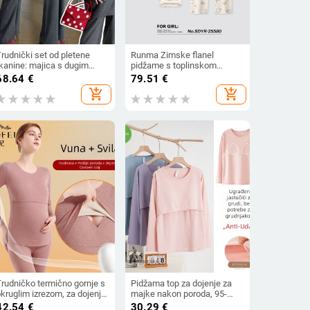
rudnički set od pletene
Runma Zimske flanel
tkanine: majica s dugim
pidžame s toplinskom
ukavima i široke hlače,
skladištenjem za razdoblje
68.64
€
79.51
€
vodjelni set, 2025 proljeće-
poslije poroda – ženske
add_shopping_cart
add_shopping_cart
esen, japansko-korejski
kućne pidžame s dugim
ežerni stil
rukavima i crtić motivom
Trudničko termično gornje s
Pidžama top za dojenje za
kruglim izrezom, za dojenje,
majke nakon poroda, 95-
zimski komplet s hlačama —
100% pamuka, s umetcima
42.54
€
30.29
€