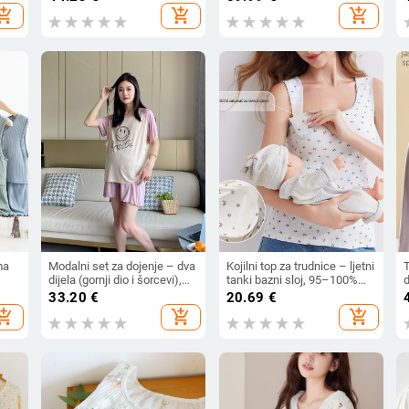
ese
pamuk, dvostruko slojevita
100% poliester, dugi rukavi,
hopping_cart
add_shopping_cart
add_shopping_cart
gaz, V-izrez, dugi rukavi,
hlače
hlače
ma
Modalni set za dojenje – dva
Kojilni top za trudnice – ljetni
dijela (gornji dio i šorcevi),
tanki bazni sloj, 95–100%
tekstni uzorak, rukavi 3/4,
pamuk, kroj Sling
o
33.20
€
20.69
€
sen.
otvor za dojenje, modal
hopping_cart
add_shopping_cart
add_shopping_cart
vlakna 90–95%, spandex
<30%