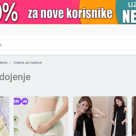
djeća
Odjeća za trudnice
dojenje