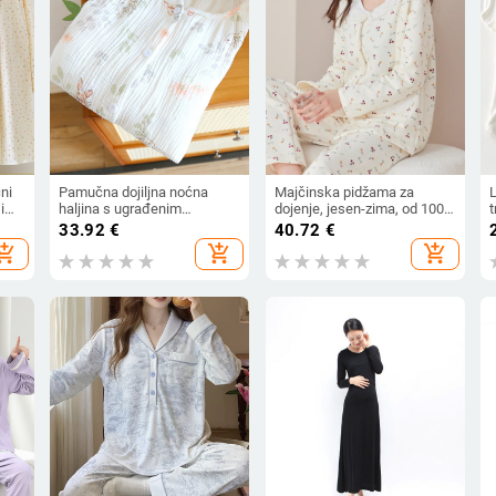
ni
Pamučna dojiljna noćna
Majčinska pidžama za
i
haljina s ugrađenim
dojenje, jesen-zima, od 100%
za
umetkom za dojenje, dugi
pamuka s debelim
r
33.92
€
40.72
€
rukavi, print crtanih likova,
podstavom
hopping_cart
add_shopping_cart
add_shopping_cart
noćna odjeća za proljeće,
p
ljeto i jesen