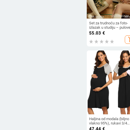
Set za trudnoću za foto-
izlazak u studiju – pulove
dugim rukavima, polieste
55.03
€
udio poliester 50–70%, iz
add_s
jeseni 2024, stil svježe i
slatko
Haljina od modala (biljno
vlakno 95%), rukavi 3/4
dužine, gustoća tkanine
47.44
€