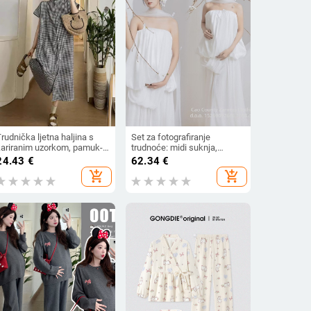
rudnička ljetna haljina s
Set za fotografiranje
kariranim uzorkom, pamuk-
trudnoće: midi suknja,
mješavina 30–50%, 3/4
poliester tkanina (50–70%
24.43
€
62.34
€
ukav, A-linijska duga haljina
poliester), zima 2025
add_shopping_cart
add_shopping_cart