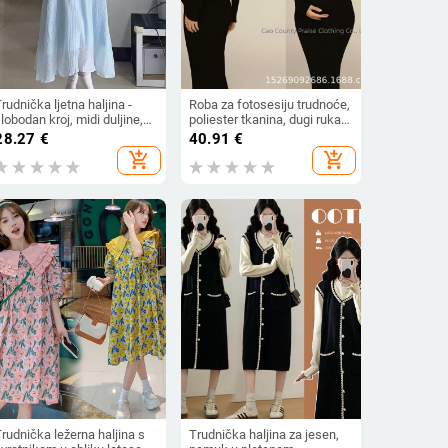
rudnička ljetna haljina -
Roba za fotosesiju trudnoće,
lobodan kroj, midi duljine,
poliester tkanina, dugi rukav,
ezanje sprijeda, ovratnik od
japansko-korejski ležerni stil
28.27
€
40.91
€
ista lotosa, rukavi s
add_shopping_cart
add_shopping_cart
laticama
rudnička ležerna haljina s
Trudnička haljina za jesen,