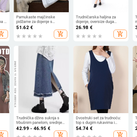
Pamukaste majčinske
Trudničarska haljina za
T
a i
pidžame za dojenje s
dojenje, oversize duga
m
en,
otvorom za dojenje, dugih
haljina, japansko-korejski
t
51.62
€
26.98
€
rukava i hlače, cvjetni
opušten stil, pamuk/akril
š
hopping_cart
add_shopping_cart
add_shopping_cart
uzorak, proljeće–jesen
smjesa (63% pamuk, 30–
p
50% akril), okrugli ovratnik,
dugi rukavi
Trudnička džins suknja s
Dvostruki set za trudnoću:
T
trbušnim panelom, srednje
top s dugim rukavima i
i
duljine, retro stil
haljina bez ramena, korejski
m
42.99 - 46.95
€
54.74
€
stil, proljeće-jesen, pamuk
hopping_cart
add_shopping_cart
add_shopping_cart