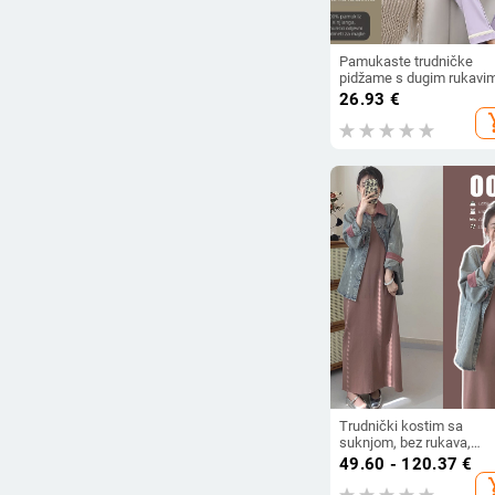
Pamukaste trudničke
pidžame s dugim rukavim
hlačama za proljeće–jes
26.93
€
pogodnije za dojenje
add_s
Trudnički kostim sa
suknjom, bez rukava,
jedinstven uzorak, midi
49.60 - 120.37
€
haljina, Zima 2022
add_s