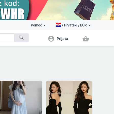
Pomoć
/
Hrvatski
/
EUR
search
account_circle
shopping_basket
Prijava