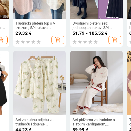
Trudnički pleteni top s V
Dvodijelni pleteni set:
T
r s
izrezom, 5/4 rukava,
jednobojan, rukavi 3/4,
r,
spandex mješavina,
najlon materijal 95%+
r
29.32
€
51.79 - 105.52
€
laz
japansko-korejski ležerni stil
d
hopping_cart
add_shopping_cart
add_shopping_cart
j
l
Set za kućnu odjeću za
Set pidžama za trudnice s
trudnoću i dojenje,
slatkim kardiganom,
o
pastoralnog stila, 100%
podesiva i topla - polu velur,
44.23
€
59.99
€