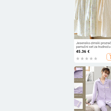
Jesensko-zimski prozrač
pamučni set za trudnoću 
dojenje – noćna haljina 
45.36
€
dojenje, deblji materijal,
add_s
udoban kroj