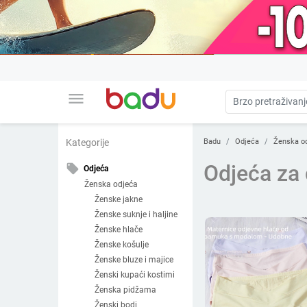
menu
Badu
Odjeća
Ženska o
Kategorije
Odjeća za 
local_offer
Odjeća
Ženska odjeća
Ženske jakne
Ženske suknje i haljine
Ženske hlače
Ženske košulje
Ženske bluze i majice
Ženski kupaći kostimi
Ženska pidžama
Ženski bodi