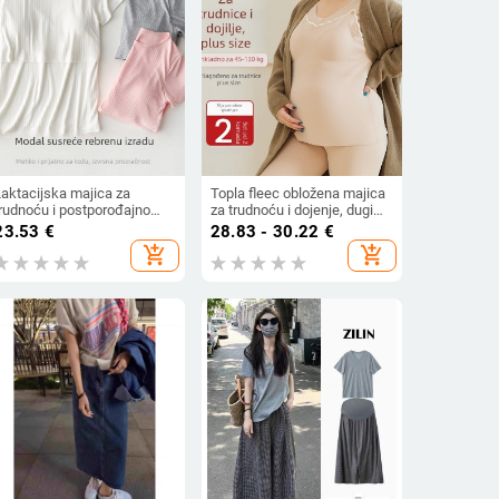
Laktacijska majica za
Topla fleec obložena majica
trudnoću i postporođajno
za trudnoću i dojenje, dugi
azdoblje – kratki rukav,
rukavi, okrugli izrez, velika
23.53
€
28.83 - 30.22
€
viskoza 90–95%, ležerni
veličina
add_shopping_cart
add_shopping_cart
rozračni top za dojenje,
umjerena gustoća, pogodno
za sve godišnje doba