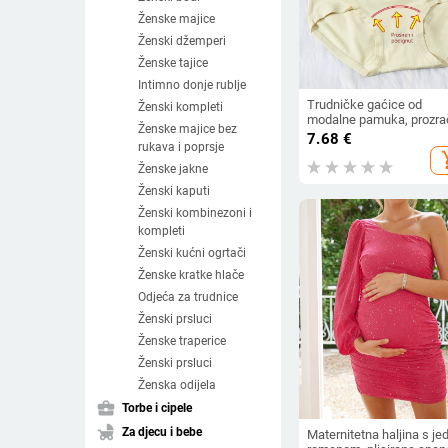
Ženske majice
Ženski džemperi
Ženske tajice
Intimno donje rublje
Trudničke gaćice od
Ženski kompleti
modalne pamuka, prozra
Ženske majice bez
i antibakterijske, srednje
7.68
€
rukava i poprsje
visoki pojas, produženi d
add_s
prepona s viskoznom
Ženske jakne
podstavom (80–90%)
Ženski kaputi
Ženski kombinezoni i
kompleti
Ženski kućni ogrtači
Ženske kratke hlače
Odjeća za trudnice
Ženski prsluci
Ženske traperice
Ženski prsluci
Ženska odijela
business_center
Torbe i cipele
child_friendly
Za djecu i bebe
Maternitetna haljina s je