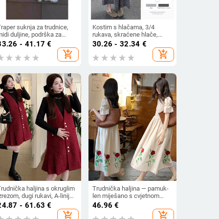
raper suknja za trudnice,
Kostim s hlačama, 3/4
idi duljine, podrška za
rukava, skraćene hlače,
rbuh, laskan kroj, prednji
akrilna tkanina, udio 95% i
33.26 - 41.17
€
30.26 - 32.34
€
av, ravna silueta bokova,
više
add_shopping_cart
add_shopping_cart
roljeće-ljeto
rudnička haljina s okruglim
Trudnička haljina — pamuk-
zrezom, dugi rukavi, A-linija,
len miješano s cvjetnom
idi duljina, proljeće 2025
vezom, visok struk, midi
24.87 - 61.63
€
46.96
€
duljina, okrugli ovratnik i 3/4
add_shopping_cart
add_shopping_cart
rukavi, rastezljiva tkanina