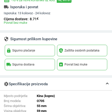
redeem
-10% za nove korisnike uz kod:
local_shipping
Isporuka i povrat
Isporuka:
13 kolovoz - 24 kolovoz
€
Cijena dostave:
8.71
Povrat bez muke
security
Sigurnost prilikom kupovine
lock
policy
Sigurno plaćanje
Zaštita osobnih podataka
local_shipping
assignment_return
Sigurna dostava
Povrat bez muke
settings
Specifikacije proizvoda
Mjesto podrijetla:
Kina (kopno)
Broj modela:
O705
Širina objektiva:
55 mm
Visina objektiva:
59 mm