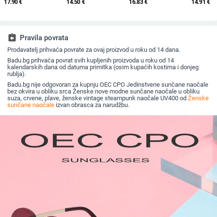
17.90
€
14.50
€
16.83
€
14.91
€
dijamantnim
nepravilnog oblika,
mačke i zlatnim
modni tre
umetkom, moderne i
europski i američki stil,
rubom - moderne,
velikim o
četvrtaste naočale s
popularne, moderne
elegantne i svestrane
sunčane 
dijamantnim rezom,
sunčane naočale,
vanjsku 
hip hop sunčane
jedinstvene sunčane
assignment_return
Pravila povrata
naočale u uličnom
naočale
stilu
Prodavatelj prihvaća povrate za ovaj proizvod u roku od 14 dana.
Badu.bg prihvaća povrat svih kupljenih proizvoda u roku od 14
kalendarskih dana od datuma primitka (osim kupaćih kostima i donjeg
rublja).
Badu.bg nije odgovoran za kupnju OEC CPO Jedinstvene sunčane naočale
bez okvira u obliku srca Ženske nove modne sunčane naočale u obliku
suza, crvene, plave, ženske vintage steampunk naočale UV400 od
Ženske
sunčane naočale
izvan obrasca za narudžbu.