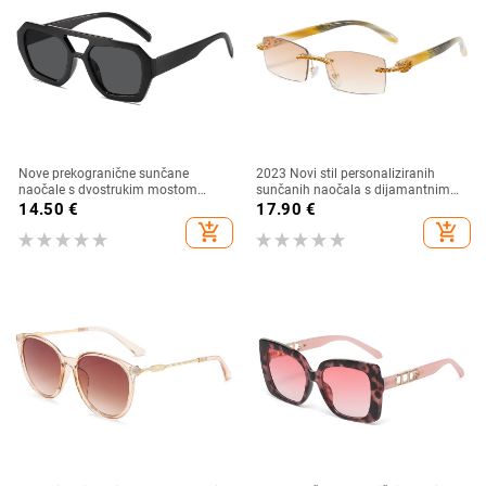
Nove prekogranične sunčane
2023 Novi stil personaliziranih
naočale s dvostrukim mostom
sunčanih naočala s dijamantnim
nepravilnog oblika, europski i
umetkom, moderne i četvrtaste
14.50
€
17.90
€
američki stil, popularne, moderne
naočale s dijamantnim rezom, hip
add_shopping_cart
add_shopping_cart
sunčane naočale, jedinstvene
hop sunčane naočale u uličnom
sunčane naočale
stilu