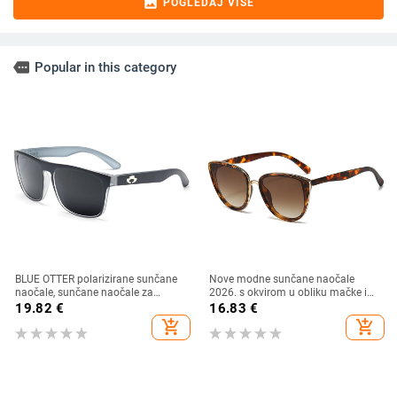
image
POGLEDAJ VIŠE
more
Popular in this category
BLUE OTTER polarizirane sunčane
Nove modne sunčane naočale
naočale, sunčane naočale za
2026. s okvirom u obliku mačke i
sportove na otvorenom, sunčane
zlatnim rubom - moderne,
19.82
€
16.83
€
naočale za plažu, naočale za
elegantne i svestrane
add_shopping_cart
add_shopping_cart
ribolov, sunčane naočale za vožnju,
UV zaštita