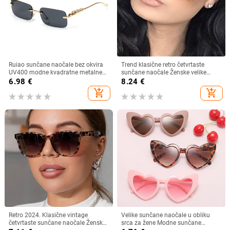
Ruiao sunčane naočale bez okvira
Trend klasične retro četvrtaste
UV400 modne kvadratne metalne
sunčane naočale Ženske velike
naočale za muškarce žene
sunčane naočale Ženske/muške
6.98
€
8.24
€
dizajnerske muške marke sunčane
retro sunčane naočale Lentes De
add_shopping_cart
add_shopping_cart
naočale za van
Sol Mujer
Retro 2024. Klasične vintage
Velike sunčane naočale u obliku
četvrtaste sunčane naočale Ženske
srca za žene Modne sunčane