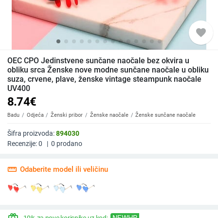
favorite
OEC CPO Jedinstvene sunčane naočale bez okvira u
obliku srca Ženske nove modne sunčane naočale u obliku
suza, crvene, plave, ženske vintage steampunk naočale
UV400
8.74
€
Badu
Odjeća
Ženski pribor
Ženske naočale
Ženske sunčane naočale
Šifra proizvoda:
894030
Recenzije:
0
|
0
prodano
straighten
Odaberite model ili veličinu
NEWHR