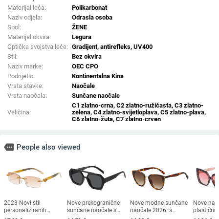
Materijal leća:
Polikarbonat
Naziv odjela:
Odrasla osoba
Spol:
ŽENE
Materijal okvira:
Legura
Optička svojstva leće:
Gradijent, antirefleks, UV400
Stil:
Bez okvira
Naziv marke:
OEC CPO
Podrijetlo:
Kontinentalna Kina
Vrsta stavke:
Naočale
Vrsta naočala:
Sunčane naočale
C1 zlatno-crna, C2 zlatno-ružičasta, C3 zlatno-
Veličina:
zelena, C4 zlatno-svijetloplava, C5 zlatno-plava,
C6 zlatno-žuta, C7 zlatno-crven
more
People also viewed
2023 Novi stil
Nove prekogranične
Nove modne sunčane
Nove nao
personaliziranih
sunčane naočale s
naočale 2026. s
plastični
sunčanih naočala s
dvostrukim mostom
okvirom u obliku
europski 