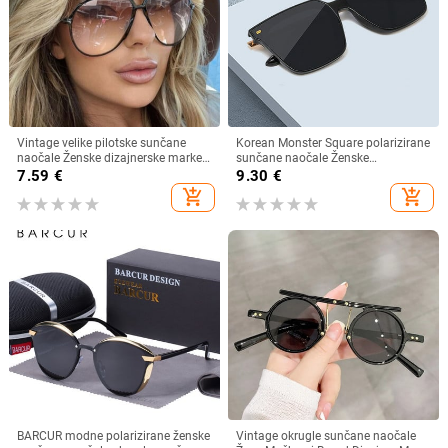
Vintage velike pilotske sunčane
Korean Monster Square polarizirane
naočale Ženske dizajnerske marke
sunčane naočale Ženske
Crno-žute naočale s gradijentnim
visokokvalitetne nježne luksuzne
7.59
€
9.30
€
sunčanim naočalama velikog
sunčane naočale Muške prevelike
add_shopping_cart
add_shopping_cart
okvira UV400 Luksuzne muške
nijanse UV400 naočale
naočale
BARCUR modne polarizirane ženske
Vintage okrugle sunčane naočale