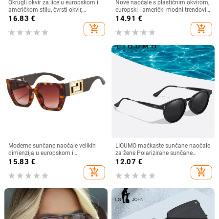
Okrugli okvir za lice u europskom i
Nove naočale s plastičnim okvirom,
američkom stilu, čvrsti okvir,
europski i američki modni trendovi
moderne retro okrugle metalne
s velikim okvirom, sunčane naočale
16.83
€
14.91
€
ručke, nove ženske sunčane
za vanjsku upotrebu
add_shopping_cart
add_shopping_cart
naočale
Moderne sunčane naočale velikih
LIOUMO mačkaste sunčane naočale
dimenzija u europskom i
za žene Polarizirane sunčane
američkom stilu, ženske četvrtaste
naočale za muškarce Anti-Glare
15.83
€
12.07
€
sunčane naočale s otvorenim
Vintage naočale Trendy Shade
add_shopping_cart
add_shopping_cart
krojem i širokim nogama,
Brown Lens zonnebril dames
veleprodaja muških naočala s
prekograničnim krojem