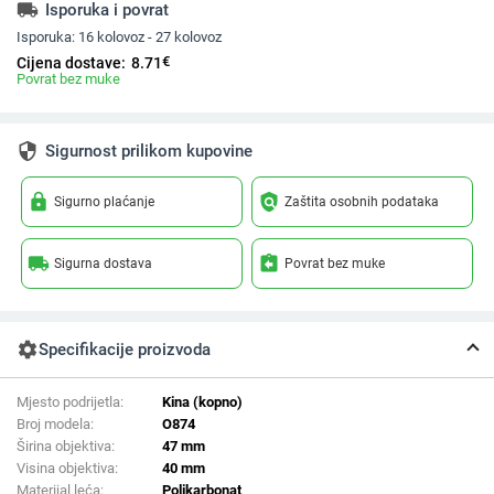
local_shipping
Isporuka i povrat
Isporuka:
16 kolovoz - 27 kolovoz
€
Cijena dostave:
8.71
Povrat bez muke
security
Sigurnost prilikom kupovine
lock
policy
Sigurno plaćanje
Zaštita osobnih podataka
local_shipping
assignment_return
Sigurna dostava
Povrat bez muke
settings
Specifikacije proizvoda
Mjesto podrijetla:
Kina (kopno)
Broj modela:
O874
Širina objektiva:
47 mm
Visina objektiva:
40 mm
Materijal leća:
Polikarbonat