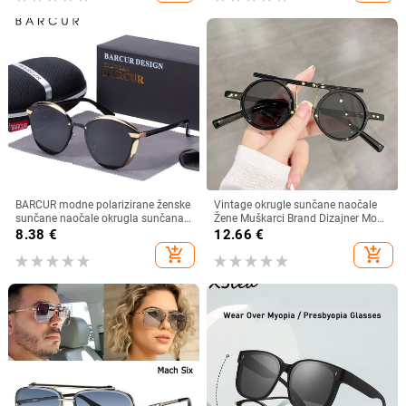
naočale
BARCUR modne polarizirane ženske
Vintage okrugle sunčane naočale
sunčane naočale okrugla sunčana
Žene Muškarci Brand Dizajner Moda
stakla dame Lunette De Soleil
Gradient Sunčane naočale Ženske
8.38
€
12.66
€
Femme
Muške Retro Punk Hip Hop Gafas
add_shopping_cart
add_shopping_cart
De Sol