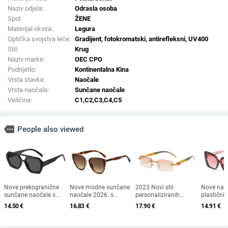
Naziv odjela:
Odrasla osoba
Spol:
ŽENE
Materijal okvira:
Legura
Optička svojstva leće:
Gradijent, fotokromatski, antirefleksni, UV400
Stil:
Krug
Naziv marke:
OEC CPO
Podrijetlo:
Kontinentalna Kina
Vrsta stavke:
Naočale
Vrsta naočala:
Sunčane naočale
Veličina:
C1,C2,C3,C4,C5
more
People also viewed
Nove prekogranične
Nove modne sunčane
2023 Novi stil
Nove nao
sunčane naočale s
naočale 2026. s
personaliziranih
plastični
dvostrukim mostom
okvirom u obliku
sunčanih naočala s
europski 
14.50
€
16.83
€
17.90
€
14.91
€
nepravilnog oblika,
mačke i zlatnim
dijamantnim
modni tre
europski i američki stil,
rubom - moderne,
umetkom, moderne i
velikim o
popularne, moderne
elegantne i svestrane
četvrtaste naočale s
sunčane 