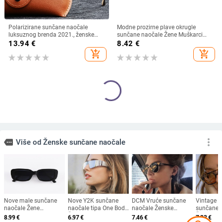
Polarizirane sunčane naočale
Modne prozirne plave okrugle
luksuznog brenda 2021., ženske
sunčane naočale Žene Muškarci
ženske elegantne sunčane naočale
2024 Retro kornjačaste male
13.94
€
8.42
€
za žene Ženske naočale za vožnju
četvrtaste sunčane naočale UV400
add_shopping_cart
add_shopping_cart
Oculos De Sol
Lunettes De Soleil
Nove modne sunčane naočale
Prevelike četvrtaste sunčane
Ženske klasične UV400 naočale
naočale Ženske retro crne sjenila za
Vintage luksuzni dizajn Gafas De
vožnju Naočale Ženske vintage
8.58
€
7.20
€
Sol Solncezaŝitnye Očki
dizajnerske sunčane naočale s
add_shopping_cart
add_shopping_cart
ogledalom