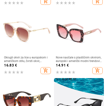
add_shopping_cart
add_shopping_cart
sunčane naočale, jedinstvene
hop sunčane naočale u uličnom
sunčane naočale
stilu
Okrugli okvir za lice u europskom i
Nove naočale s plastičnim okvirom,
američkom stilu, čvrsti okvir,
europski i američki modni trendovi
moderne retro okrugle metalne
s velikim okvirom, sunčane naočale
16.83
€
14.91
€
ručke, nove ženske sunčane
za vanjsku upotrebu
add_shopping_cart
add_shopping_cart
naočale