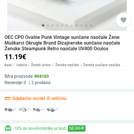
favorite
OEC CPO Ovalne Punk Vintage sunčane naočale Žene
Muškarci Okrugle Brand Dizajnerske sunčane naočale
Ženske Steampunk Retro naočale UV400 Oculos
11.19
€
Badu
Odjeća
Ženski pribor
Ženske naočale
Ženske sunčane naočale
Šifra proizvoda:
894103
Recenzije:
0
|
2
prodano
straighten
Odaberite model ili veličinu
redeem
NEWHR
-10% za nove korisnike uz kod: