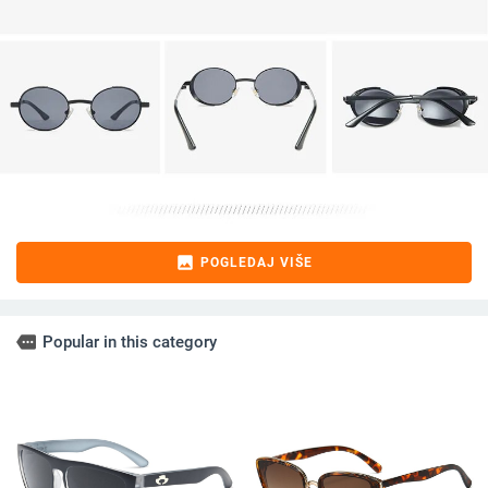
image
POGLEDAJ VIŠE
more
Popular in this category