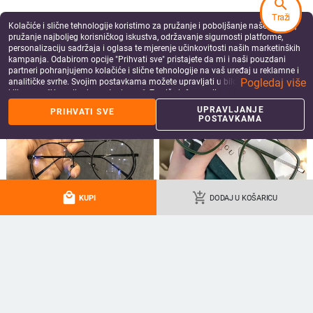
search
Traži
Kolačiće i slične tehnologije koristimo za pružanje i poboljšanje naše Usluge,
pružanje najboljeg korisničkog iskustva, održavanje sigurnosti platforme,
personalizaciju sadržaja i oglasa te mjerenje učinkovitosti naših marketinških
kampanja. Odabirom opcije "Prihvati sve" pristajete da mi i naši pouzdani
partneri pohranjujemo kolačiće i slične tehnologije na vaš uređaj u reklamne i
Pogledaj više
analitičke svrhe. Svojim postavkama možete upravljati u bilo kojem trenutku
klikom na "Upravljanje postavkama". Za više informacija pogledajte našu
Politiku privatnosti
.
UPRAVLJANJE
PRIHVATI SVE
POSTAVKAMA
Nove retro punk okrugle sunčane
Četvrtaste sunčane naočale malih
naočale s duplim preklopom za
okvira Ženske dizajnerske modne
žene, muškarce, sunčane naočale u
luksuzne sunčane naočale Ženske
11.30
€
8.03
€
trendu, leopard okvir, naočale s
vintage šuplje leopard plave Oculos
add_shopping_cart
add_shopping_cart
zakovicama UV400
De Sol
local_mall
add_shopping_cart
KUPI
DODAJ U KOŠARICU