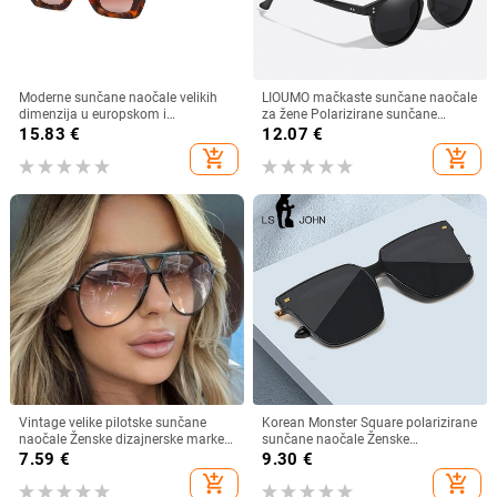
Moderne sunčane naočale velikih
LIOUMO mačkaste sunčane naočale
dimenzija u europskom i
za žene Polarizirane sunčane
američkom stilu, ženske četvrtaste
naočale za muškarce Anti-Glare
15.83
€
12.07
€
sunčane naočale s otvorenim
Vintage naočale Trendy Shade
add_shopping_cart
add_shopping_cart
krojem i širokim nogama,
Brown Lens zonnebril dames
veleprodaja muških naočala s
prekograničnim krojem
Vintage velike pilotske sunčane
Korean Monster Square polarizirane
naočale Ženske dizajnerske marke
sunčane naočale Ženske
Crno-žute naočale s gradijentnim
visokokvalitetne nježne luksuzne
7.59
€
9.30
€
sunčanim naočalama velikog
sunčane naočale Muške prevelike
add_shopping_cart
add_shopping_cart
okvira UV400 Luksuzne muške
nijanse UV400 naočale