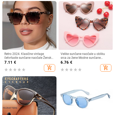
Retro 2024. Klasične vintage
Velike sunčane naočale u obliku
četvrtaste sunčane naočale Ženske
srca za žene Modne sunčane
velike sunčane naočale Ženske
naočale s ljubavnim srcem UV400
7.11
€
6.76
€
muške Retro Leopard Luksuzne
Zaštitne leće Punk naočale
add_shopping_cart
add_shopping_cart
sunčane naočale UV400