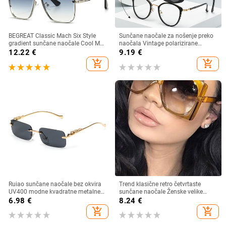
BEGREAT Classic Mach Six Style
Sunčane naočale za nošenje preko
gradient sunčane naočale Cool Men
naočala Vintage polarizirane
Vintage Brand Design Sunčane
sunčane naočale za muškarce i
12.22
€
9.19
€
naočale Lentes očki sunčanye
žene, kratkovidnost, dalekovidnost,
add_shopping_cart
add_shopping_cart
ženskie
sjenila za vožnju na otvorenom
Ruiao sunčane naočale bez okvira
Trend klasične retro četvrtaste
UV400 modne kvadratne metalne
sunčane naočale Ženske velike
naočale za muškarce žene
sunčane naočale Ženske/muške
6.98
€
8.24
€
dizajnerske muške marke sunčane
retro sunčane naočale Lentes De
add_shopping_cart
add_shopping_cart
naočale za van
Sol Mujer