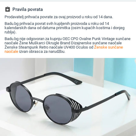
sunčane naočale,
dijamantnim rezom,
vanjsku 
jedinstvene sunčane
hip hop sunčane
assignment_return
Pravila povrata
naočale
naočale u uličnom
Prodavatelj prihvaća povrate za ovaj proizvod u roku od 14 dana.
stilu
Badu.bg prihvaća povrat svih kupljenih proizvoda u roku od 14
kalendarskih dana od datuma primitka (osim kupaćih kostima i donjeg
rublja).
Badu.bg nije odgovoran za kupnju OEC CPO Ovalne Punk Vintage sunčane
naočale Žene Muškarci Okrugle Brand Dizajnerske sunčane naočale
Ženske Steampunk Retro naočale UV400 Oculos od
Ženske sunčane
naočale
izvan obrasca za narudžbu.