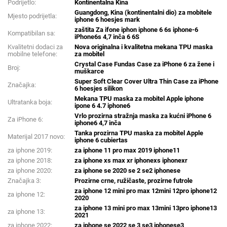
Podrijetlo:
Kontinentalna Kina
Guangdong, Kina (kontinentalni dio) za mobitele
Mjesto podrijetla:
iphone 6 hoesjes mark
zaštita Za ifone iphon iphone 6 6s iphone-6
Kompatibilan sa:
iPhone6s 4,7 inča 6 6S
Kvalitetni dodaci za
Nova originalna i kvalitetna mekana TPU maska
mobilne telefone:
za mobitel
Crystal Case Fundas Case za iPhone 6 za žene i
Broj:
muškarce
Super Soft Clear Cover Ultra Thin Case za iPhone
Značajka:
6 hoesjes silikon
Mekana TPU maska za mobitel Apple iphone
Ultratanka boja:
ipone 6 4.7 iphone6
Vrlo prozirna stražnja maska za kućni iPhone 6
Za iPhone 6:
iphone6 4,7 inča
Tanka prozirna TPU maska za mobitel Apple
Materijal 2017 novo:
iphone 6 cubiertas
za iphone 2019:
za iphone 11 pro max 2019 iphone11
za iphone 2018:
za iphone xs max xr iphonexs iphonexr
za iphone 2020:
za iphone se 2020 se 2 se2 iphonese
Značajka 3:
Prozirne crne, ružičaste, prozirne futrole
za iphone 12 mini pro max 12mini 12pro iphone12
za iphone 12:
2020
za iphone 13 mini pro max 13mini 13pro iphone13
za iphone 13:
2021
za iphone 2022:
za iphone se 2022 se 3 se3 iphonese3