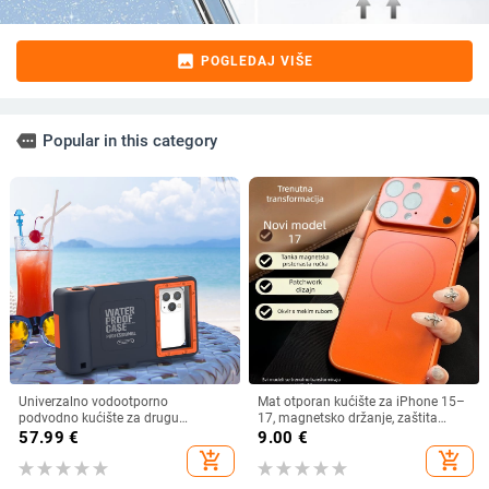
image
POGLEDAJ VIŠE
more
Popular in this category
Univerzalno vodootporno
Mat otporan kućište za iPhone 15–
podvodno kućište za drugu
17, magnetsko držanje, zaštita
generaciju serije iPhone 167 Pro,
objektiva, u različitim bojama
57.99
€
9.00
€
kompatibilno s Apple i Samsung za
add_shopping_cart
add_shopping_cart
fotografiranje pod vodom