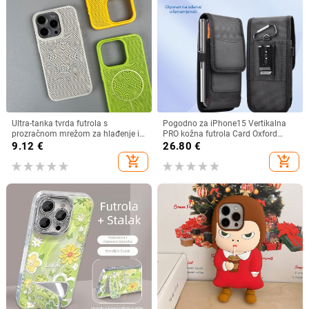
Ultra-tanka tvrda futrola s
Pogodno za iPhone15 Vertikalna
prozračnom mrežom za hlađenje i
PRO kožna futrola Card Oxford
magnetskim prstenom, za iPhone
tkanina Najlonska tkanina Remen
9.12
€
26.80
€
11–14 — otporna na padove i
Mobitel Torba za struk
add_shopping_cart
add_shopping_cart
otiske prstiju.