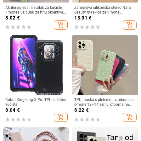
Akrilni ogledalni stalak za kućište
Zanimljiva silikonska stereo Nara
iPhonea uz punu zaštitu objektiva,
Beauty maskica za iPhone
Cartoon INS stil
16/15PROMAX za Apple iPhone
8.02
€
15.01
€
14/13PRO
add_shopping_cart
add_shopping_cart
Cubot Kingkong X Pro TPU zaštitno
TPU maska s pletenim uzorkom za
kućište
iPhone 12–14 seriju, otporna na
padove i otiske prstiju
8.04
€
8.22
€
add_shopping_cart
add_shopping_cart