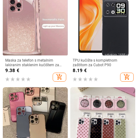
Maska za telefon s metalnim
TPU kućište s kompletnom
lakiranim staklenim kućištem za
zaštitom za Cubot P90
iPhone 11–14 Pro Max, disipacija
9.38
€
8.19
€
topline, model YK263
add_shopping_cart
add_shopping_cart