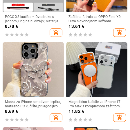
POCO X3 kućište – Dvostruko u
Zaštitna futrola za OPPO Find X9
jednom, Originalni dizajn; Materijal:
Ultra s dvobojnom kožnom
TPU+PC; Proces: Injekcijsko
teksturom i fluorescirajućim
8.78
€
13.61
€
oblikovanje; Funkcije: Stalak,
linijama, GT8Pro zaštitno kućište
add_shopping_cart
add_shopping_cart
Magnetno privlačenje, Zaštita od
padova; Kompatibilno s POCO X3
Maska za iPhone s motivom leptira,
Magnetično kućište za iPhone 17
matirano PC kućište, prilagodljivo,
Pro Max s kompletnom zaštitom
kompatibilno s iPhone 11–14
objektiva kamere
8.69
€
11.82
€
Pro/Max
add_shopping_cart
add_shopping_cart