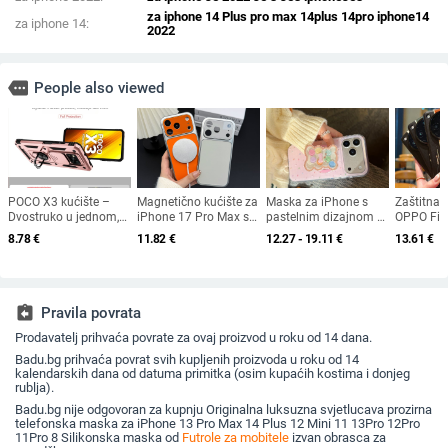
za iphone 14 Plus pro max 14plus 14pro iphone14
za iphone 14:
2022
more
People also viewed
POCO X3 kućište –
Magnetično kućište za
Maska za iPhone s
Zaštitna f
Dvostruko u jednom,
iPhone 17 Pro Max s
pastelnim dizajnom –
OPPO Find
Originalni dizajn;
kompletnom zaštitom
medvjeđi motiv s
dvobojn
8.78
€
11.82
€
12.27 - 19.11
€
13.61
€
Materijal: TPU+PC;
objektiva kamere
zvjezdicama i
teksturom
Proces: Injekcijsko
bombonima za
fluoresci
oblikovanje; Funkcije:
modele iPhone 17 Pro
linijama,
Stalak, Magnetno
Max, 16 Plus, 14 i 15
zaštitno 
privlačenje, Zaštita od
assignment_return
Pravila povrata
padova; Kompatibilno
s POCO X3
Prodavatelj prihvaća povrate za ovaj proizvod u roku od 14 dana.
Badu.bg prihvaća povrat svih kupljenih proizvoda u roku od 14
kalendarskih dana od datuma primitka (osim kupaćih kostima i donjeg
rublja).
Badu.bg nije odgovoran za kupnju Originalna luksuzna svjetlucava prozirna
telefonska maska za iPhone 13 Pro Max 14 Plus 12 Mini 11 13Pro 12Pro
11Pro 8 Silikonska maska od
Futrole za mobitele
izvan obrasca za