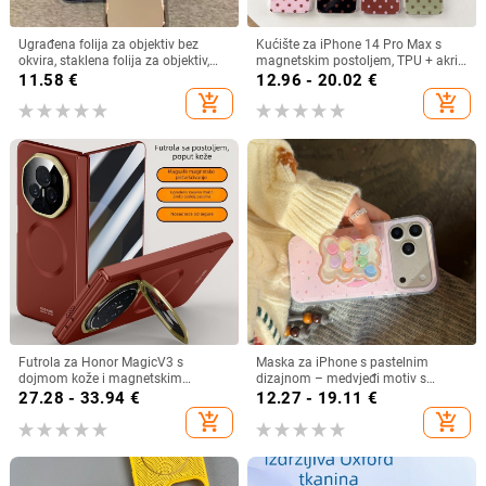
Ugrađena folija za objektiv bez
Kućište za iPhone 14 Pro Max s
okvira, staklena folija za objektiv,
magnetskim postoljem, TPU + akril,
pogodna za iPhone 16, Promax,
dvostruki IMD, zaštita od pada,
11.58
€
12.96 - 20.02
€
Apple 15, maska za mobitel 14,
snažno magnetsko privlačenje
add_shopping_cart
add_shopping_cart
novi stil 13, žene
Futrola za Honor MagicV3 s
Maska za iPhone s pastelnim
dojmom kože i magnetskim
dizajnom – medvjeđi motiv s
šarnirima za zaštitu (V3)
zvjezdicama i bombonima za
27.28 - 33.94
€
12.27 - 19.11
€
modele iPhone 17 Pro Max, 16 Plus,
add_shopping_cart
add_shopping_cart
14 i 15