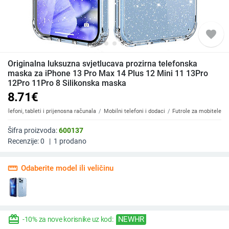
favorite
Originalna luksuzna svjetlucava prozirna telefonska
maska za iPhone 13 Pro Max 14 Plus 12 Mini 11 13Pro
12Pro 11Pro 8 Silikonska maska
8.71
€
Telefoni, tableti i prijenosna računala
Mobilni telefoni i dodaci
Futrole za mobitele
Šifra proizvoda:
600137
Recenzije:
0
|
1
prodano
straighten
Odaberite model ili veličinu
redeem
NEWHR
-10% za nove korisnike uz kod: