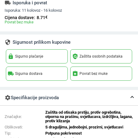
local_shipping
Isporuka i povrat
Isporuka:
11 kolovoz - 16 kolovoz
€
Cijena dostave:
8.71
Povrat bez muke
security
Sigurnost prilikom kupovine
lock
policy
Sigurno plaćanje
Zaštita osobnih podataka
local_shipping
assignment_return
Sigurna dostava
Povrat bez muke
settings
Specifikacije proizvoda
Zaštita od otisaka prstiju, protiv ogrebotina,
Značajke:
otporna na prašinu, svjetlucava, izdržljiva, lagana,
protiv klizanja
Oblikovati:
S draguljima, jednobojni, prozirni, svjetlucavi
Tip:
Potpuna pokrivenost