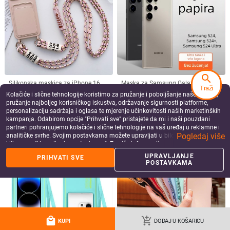
search
Silikonska maskica za iPhone 16,
Maska za Samsung Galaxy S24
Traži
torba za rame s utorom za kartice,
Ultra — ultra-tanki, mat PP tvrdi
Kolačiće i slične tehnologije koristimo za pružanje i poboljšanje naše Usluge,
držačem za kartice i remenom za
kućište, minimalistički dizajn, odvod
16.58
€
7.20 - 7.52
€
pružanje najboljeg korisničkog iskustva, održavanje sigurnosti platforme,
nošenje; pogodna za Apple 15 Pro
topline, otporan na otiske prstiju,
add_shopping_cart
add_shopping_cart
personalizaciju sadržaja i oglasa te mjerenje učinkovitosti naših marketinških
Max/14/13.
prilagodljivo
kampanja. Odabirom opcije "Prihvati sve" pristajete da mi i naši pouzdani
partneri pohranjujemo kolačiće i slične tehnologije na vaš uređaj u reklamne i
Pogledaj više
analitičke svrhe. Svojim postavkama možete upravljati u bilo kojem trenutku
klikom na "Upravljanje postavkama". Za više informacija pogledajte našu
Politiku privatnosti
.
UPRAVLJANJE
PRIHVATI SVE
POSTAVKAMA
local_mall
add_shopping_cart
KUPI
DODAJ U KOŠARICU