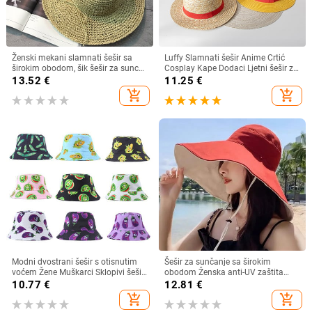
Ženski mekani slamnati šešir sa
Luffy Slamnati šešir Anime Crtić
širokim obodom, šik šešir za sunce
Cosplay Kape Dodaci Ljetni šešir za
Sklopivi ljetni slamnati šeširi za
sunce Suncobran Šešir za roditelje i
13.52
€
11.25
€
plažu za žene Kape za djevojčice
dijete Luffy šešir za žene Muškarci
add_shopping_cart
add_shopping_cart
Ženski šeširi od rafije
Modni dvostrani šešir s otisnutim
Šešir za sunčanje sa širokim
voćem Žene Muškarci Sklopivi šešir
obodom Ženska anti-UV zaštita
za umivaonik za sunčanje za par
Planinarenje Ribarska kapa na
10.77
€
12.81
€
Hip Hop kape Ribarski šeširi
preklop Ljetni jednobojni pamučni
add_shopping_cart
add_shopping_cart
prozračni šešir Bucekt za plažu