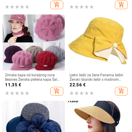
mladenkin šešir Cosplay kostim
ljetni brzosušeći viziri, ribarska kapa
add_shopping_cart
add_shopping_cart
Kaubojsko odijelo za žene
muškarce
Zimska kapa od koraljnog runa
Ljetni šešir za žene Panama šeširi
Beanies Ženska pletena kapa Šal
Ženski ribarski šešir s mašnom
Održava toplinu Vunena pletena
Trend ženski šeširi s kantom
11.35
€
22.56
€
kapa Kapa sa šiltom Dvoslojne
Suncobran Prozračne kape za
add_shopping_cart
add_shopping_cart
zaštitne kape
sunce za žene