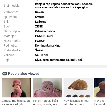
konjski rep kapica dodaci za kosu naočale
Broj modela:
sunčane naočale ženske bts kapa glov
Vrsta vrha:
Ravan
tip uzorka:
Čvrsto
Stil:
Ležerno
Spol:
ŽENE
Naziv odjela:
Odrasla osoba
Materijal:
PAMUK, akril
Naziv marke:
FGHGF
Podrijetlo:
Kontinentalna Kina
Vrsta stavke:
Šeširi
Veličina:
54-58 cm
Boja:
Siva, crna, tamno smeđa, kaki, bež
more
People also viewed
Zimska majčina kapa
Ženski ribarski šešir
Novi jesenski smeđi
Nova ret
za žene srednjih i
širokog oboda, šešir
retro baršunasti
kapa od 