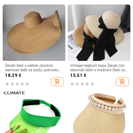
Ženski šešir s velikim obodom,
Vintage Hepburn kapa Ženski crni
slamnati šešir za plažu, pokrivalo
slamnati šeširi s mašnom Šešir za
za lice, ljetni šešir za sunce
sunčanje na plaži Ljetna zaštita od
18.29
€
15.51
€
sunca Šešir s velikim obodom Kape
add_shopping_cart
add_shopping_cart