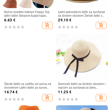
Ručno izrađeni heklani Floppy Top
Ljetni jednostavni šešir za sunčanje
ljetni šeširi Sklopive šuplje kape
sa širokim obodom Ženski šešir za
Čvrsti mekani šešir s kupolom u
plažu sa širokim obodom Sklopivi
6.63
€
29.10
€
boji plaže Ženski šešir Simpli N7I1
slamnati šešir za putovanja na
add_shopping_cart
add_shopping_cart
more za djevojke Ženska kapa s UV
zaštitom od sunca
Ženski šeširi za zaštitu od sunca na
Slamnati šeširi sa širokim obodom i
otvorenom Ljetni šeširi za sunce
vrpcom za sunčanje za žene,
koji propuštaju zrak Široki veliki
djevojke, ljetna UV zaštita, sklopivi
14.74
€
11.25
€
obodi Čvrsta UV zaštita Izdubljena
šešir za plažu, panama kapa za
add_shopping_cart
add_shopping_cart
prazna gornja slamnata kapa
putovanja na otvorenom