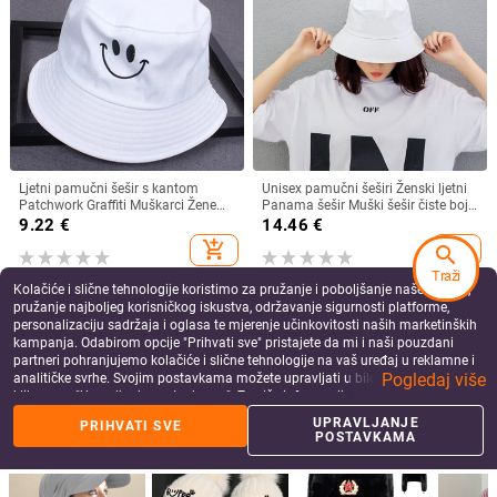
Ljetni pamučni šešir s kantom
Unisex pamučni šeširi Ženski ljetni
Patchwork Graffiti Muškarci Žene
Panama šešir Muški šešir čiste boje
Vanjski Hip Hop Sklopivi Bob
Fedoras šešir Ribarski šešir Kapa za
9.22
€
14.46
€
Ribarski šešir Ležerno putovanje
plažu
add_shopping_cart
add_shopping_cart
search
Gorros Panama
Traži
Kolačiće i slične tehnologije koristimo za pružanje i poboljšanje naše Usluge,
pružanje najboljeg korisničkog iskustva, održavanje sigurnosti platforme,
personalizaciju sadržaja i oglasa te mjerenje učinkovitosti naših marketinških
kampanja. Odabirom opcije "Prihvati sve" pristajete da mi i naši pouzdani
partneri pohranjujemo kolačiće i slične tehnologije na vaš uređaj u reklamne i
Pogledaj više
analitičke svrhe. Svojim postavkama možete upravljati u bilo kojem trenutku
klikom na "Upravljanje postavkama". Za više informacija pogledajte našu
Politiku privatnosti
.
UPRAVLJANJE
PRIHVATI SVE
POSTAVKAMA