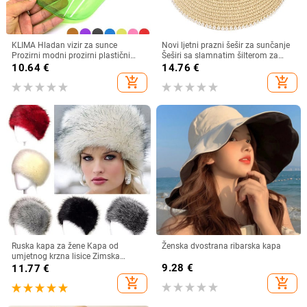
KLIMA Hladan vizir za sunce
Novi ljetni prazni šešir za sunčanje
Prozirni modni prozirni plastični
Šeširi sa slamnatim šilterom za
vizir Ljetna kapa Šešir za sunce
žene, sklopivi šeširi sa širokim
10.64
€
14.76
€
Zračni šešir za sunce Kape za
obodom na smotanje, šeširi za
add_shopping_cart
add_shopping_cart
slobodno vrijeme Kasketa za plažu
plažu s repom Zaštita od sunca
2024.
Ruska kapa za žene Kapa od
Ženska dvostrana ribarska kapa
umjetnog krzna lisice Zimska
ženska topla kapa na otvorenom
9.28
€
11.77
€
Pahuljasta kapa Kapa s kantom za
add_shopping_cart
add_shopping_cart
snijeg 5 boja Ushanka Moda