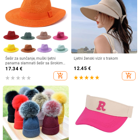
Šešir za sunčanje, muški ljetni
Ljetni ženski vizir s trakom
panama slamnati šešir sa širokim
obodom, modni šareni šešir za
12.45
€
17.34
€
sunčanje na otvorenom, jazz za
add_shopping_cart
add_shopping_cart
plažu, veleprodaja