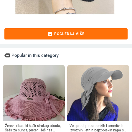
image
POGLEDAJ VIŠE
more
Popular in this category
Ženski ribarski šešir širokog oboda,
Veleprodaja europskih i američkih
šešir za sunce, pleteni šešir za
izvoznih ljetnih bejzbolskih kapa s