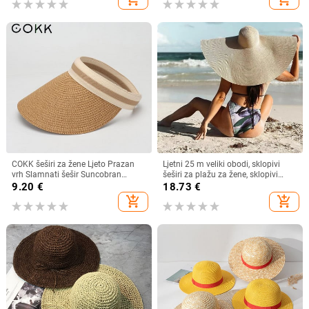
Mujer
zaštitu od sunca
COKK šeširi za žene Ljeto Prazan
Ljetni 25 m veliki obodi, sklopivi
vrh Slamnati šešir Suncobran
šeširi za plažu za žene, sklopivi
Krema za sunčanje Šešir za plažu
slamnati šešir, šešir za zaštitu od
9.20
€
18.73
€
Ženski štitnik za zaštitu od sunca
sunca, šešir za putovanja
add_shopping_cart
add_shopping_cart
Roditelji Dječji Šeširi za sunce
Dropshipping