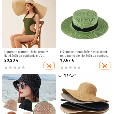
Ogroman slamnati šešir sklopivi
Ležerni slamnati šešir Ženski ljetni
ljetni šešir za sunčanje s UV
retro ravno sjenilo Šešir za sunčanje
zaštitom ins net crveni šešir za
Šešir za plažu Putna mala mašna
23.23
€
13.67
€
sunčanje na plaži Šešir od slame
add_shopping_cart
add_shopping_cart