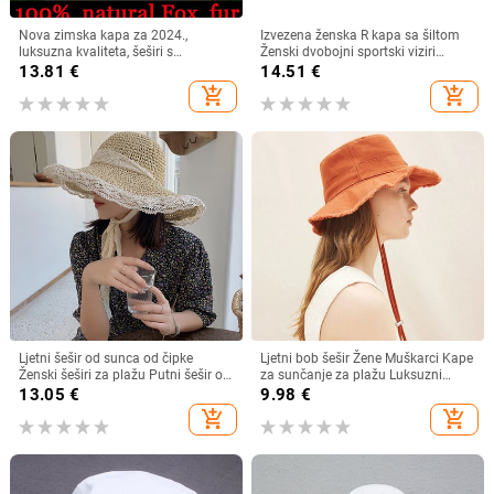
Nova zimska kapa za 2024.,
Izvezena ženska R kapa sa šiltom
luksuzna kvaliteta, šeširi s
Ženski dvobojni sportski viziri
pomponima od lisičjeg krzna,
Podesivi pamučni keper Ljetni
13.81
€
14.51
€
kapica, visokokvalitetne zimske
dodaci za van
add_shopping_cart
add_shopping_cart
kape s šeširom za djevojčice za
žene
Ljetni šešir od sunca od čipke
Ljetni bob šešir Žene Muškarci Kape
Ženski šeširi za plažu Putni šešir od
za sunčanje za plažu Luksuzni
sunca širokog oboda Elegantni
dizajnerski brend Pohabani šeširi
13.05
€
9.98
€
lolita šešir s kantom Blagdanski
za ekspediciju Šeširi u stilu Y2K
add_shopping_cart
add_shopping_cart
šeširi za žensku modu
Baseball Golf kape