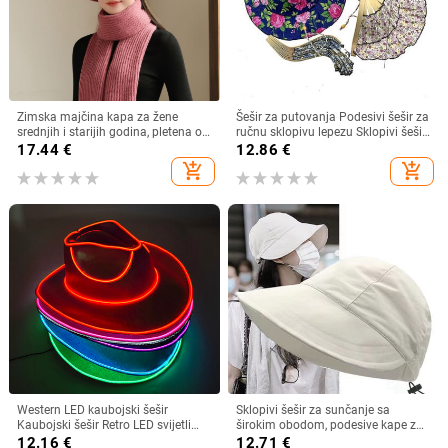
Zimska majčina kapa za žene
Šešir za putovanja Podesivi šešir za
srednjih i starijih godina, pletena od
ručnu sklopivu lepezu Sklopivi šešir
zečjeg krzna, otporna na hladnoću,
od bambusa i lepeza Ljetna plaža
17.44
€
12.86
€
topla, vunena kapa plus baršunasta
Sklopivi šešir i lepeza R7RF
add_shopping_cart
add_shopping_cart
kapa za umivaonik
Western LED kaubojski šešir
Sklopivi šešir za sunčanje sa
Kaubojski šešir Retro LED svijetli
širokim obodom, podesive kape za
obod Jazz cilindar Svjetleći
muškarce, žene, šeširi za plažu,
12.16
€
12.71
€