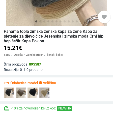
favorite
Panama topla zimska ženska kapa za žene Kapa za
pletenje za djevojčice Jesenska i zimska moda Crni hip
hop šešir Kapa Poklon
15.21
€
Badu
Odjeća
Ženski pribor
Ženski šeširi
Šifra proizvoda:
895587
Recenzije:
0
|
0
prodano
straighten
Odaberite model ili veličinu
redeem
NEWHR
-10% za nove korisnike uz kod: