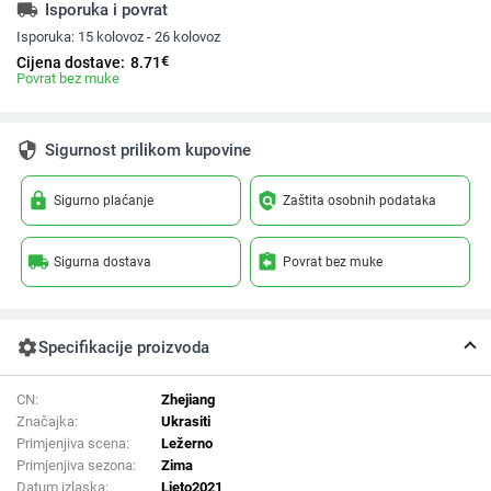
local_shipping
Isporuka i povrat
Isporuka:
15 kolovoz - 26 kolovoz
€
Cijena dostave:
8.71
Povrat bez muke
security
Sigurnost prilikom kupovine
lock
policy
Sigurno plaćanje
Zaštita osobnih podataka
local_shipping
assignment_return
Sigurna dostava
Povrat bez muke
settings
Specifikacije proizvoda
CN:
Zhejiang
Značajka:
Ukrasiti
Primjenjiva scena:
Ležerno
Primjenjiva sezona:
Zima
Datum izlaska:
Ljeto2021