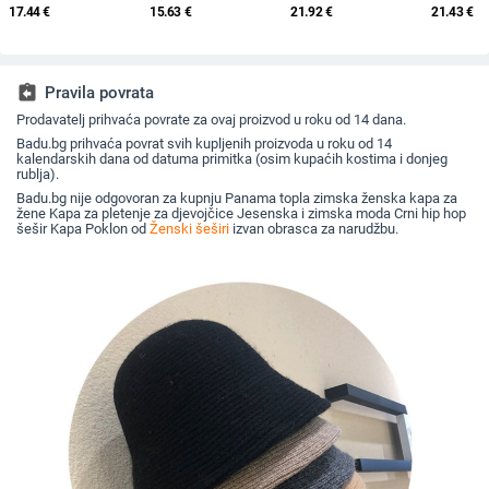
starijih godina, pletena
za sunce, pleteni šešir
osmerokutni šešir za
krzna za 
17.44
€
15.63
€
21.92
€
21.43
€
od zečjeg krzna,
za sunce, šešir za
muškarce i žene,
2025. za 
otporna na hladnoću,
odmor na plaži, šešir
nošen unatrag s
britanski
topla, vunena kapa
za sunce širokog
beretkom, univerzalni
ravni cili
plus baršunasta kapa
oboda
šešir u jednoj boji za
književna
za umivaonik
jesen i zimu
assignment_return
Pravila povrata
Prodavatelj prihvaća povrate za ovaj proizvod u roku od 14 dana.
Badu.bg prihvaća povrat svih kupljenih proizvoda u roku od 14
kalendarskih dana od datuma primitka (osim kupaćih kostima i donjeg
rublja).
Badu.bg nije odgovoran za kupnju Panama topla zimska ženska kapa za
žene Kapa za pletenje za djevojčice Jesenska i zimska moda Crni hip hop
šešir Kapa Poklon od
Ženski šeširi
izvan obrasca za narudžbu.