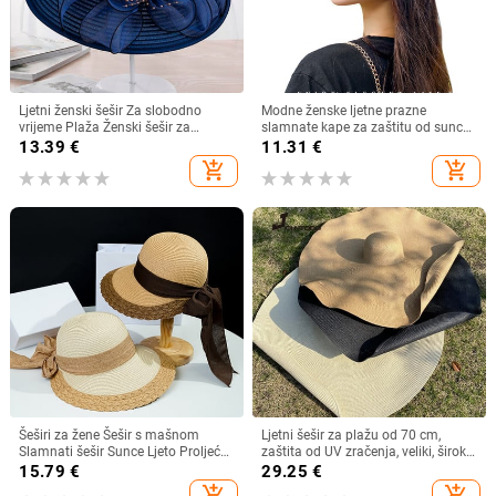
Ljetni ženski šešir Za slobodno
Modne ženske ljetne prazne
vrijeme Plaža Ženski šešir za
slamnate kape za zaštitu od sunca
sunčanje Elegantni šešir širokog
s velikim obodom, podesivi ženski
13.39
€
11.31
€
oboda Svileni šešir s kantom s
šešir za zaštitu od sunca za
add_shopping_cart
add_shopping_cart
cvijetom Ležerna kapa Ženska
sportove na plaži
fedora
Šeširi za žene Šešir s mašnom
Ljetni šešir za plažu od 70 cm,
Slamnati šešir Sunce Ljeto Proljeće
zaštita od UV zračenja, veliki, široki
Veliki obodi Plaža Na otvorenom
obodi, 35 cm, sklopivi slamnati
15.79
€
29.25
€
Ženski ljetni šešir Sombreros De
šeširi, velike sklopive kape za
add_shopping_cart
add_shopping_cart