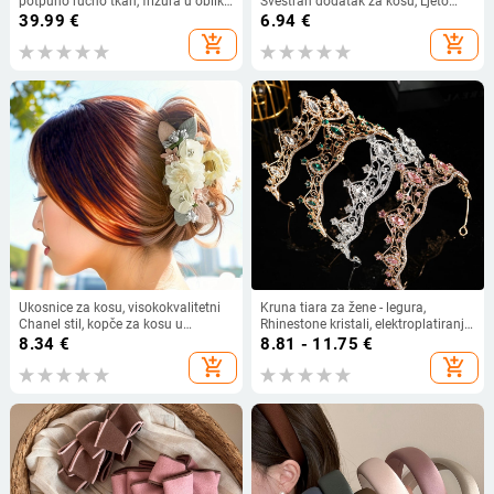
potpuno ručno tkan, frizura u obliku
Svestran dodatak za kosu, Ljeto
osmerok za prekrivanje linije kose;
2025
39.99
€
6.94
€
nevidljivo, prirodno, lagano i
add_shopping_cart
add_shopping_cart
prozračno (Materijal: prirodna kosa;
Obrada: ručno tkanje; Frizura: oblik
osmerok; Boja: dopuštena)
Ukosnice za kosu, visokokvalitetni
Kruna tiara za žene - legura,
Chanel stil, kopče za kosu u
Rhinestone kristali, elektroplatiranje,
korejskom stilu, veliki volumen kose,
modni dodatak za kosu
8.34
€
8.81 - 11.75
€
ukosnice za kosu s višestrukim
add_shopping_cart
add_shopping_cart
ogrebotinama, kandža za kosu