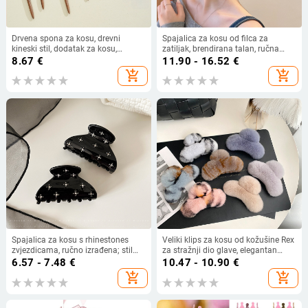
Drvena spona za kosu, drevni
Spajalica za kosu od filca za
kineski stil, dodatak za kosu,
zatiljak, brendirana talan, ručna
podrijetlo: Jinhua Dongyang, jesen
izrada, hvatajući mehanizam, PC
8.67
€
11.90 - 16.52
€
2024
materijal, jesen 2025, sladak
add_shopping_cart
add_shopping_cart
influencer stil
Spajalica za kosu s rhinestones
Veliki klips za kosu od kožušine Rex
zvjezdicama, ručno izrađena; stil
za stražnji dio glave, elegantan
Gypsophila gripper, korejska verzija;
plišani dodatak za kosu
6.57 - 7.48
€
10.47 - 10.90
€
materijal: octena kiseline;
add_shopping_cart
add_shopping_cart
klasifikacija: gripper