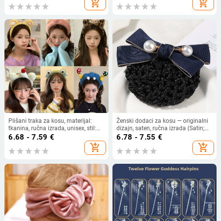
add_shopping_cart
add_shopping_cart
Rhinestone glass)
Plišani traka za kosu, materijal:
Ženski dodaci za kosu — originalni
tkanina, ručna izrada, unisex, stil:
dizajn, saten, ručna izrada (Satin;
crtani
Handmade; Original design;
6.68 - 7.59
€
6.78 - 7.55
€
Female; Bulk packaging)
add_shopping_cart
add_shopping_cart