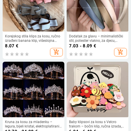
Korejskog stila klips za kosu, ručno
Dodatak za glavu – minimalistički
izrađeni banana klip, višeslojna
stil, poliester vlakno, za djecu,
mašna za rep
Zimska 2025
8.07
€
7.03 - 8.09
€
add_shopping_cart
add_shopping_cart
Kruna za kosu za mladenku –
Baby klipsovi za kosu s Velcro
legura, bijeli kristal, elektroplatirani
trakom – bočni klip, ručna izrada,
završni sloj, dodatak za kosu za
miješani materijali, Oh Yang