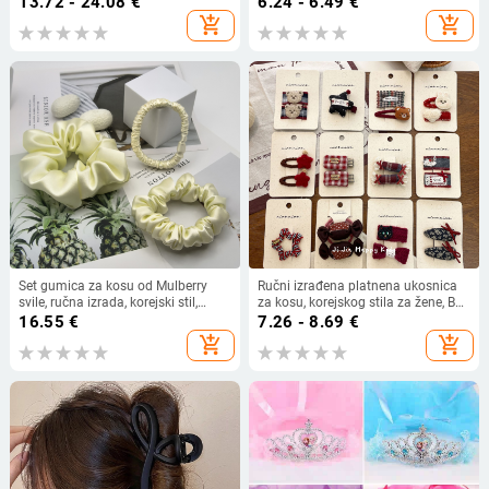
13.72 - 24.08
€
6.24 - 6.49
€
vjenčanje
Jewelry
add_shopping_cart
add_shopping_cart
Set gumica za kosu od Mulberry
Ručni izrađena platnena ukosnica
svile, ručna izrada, korejski stil,
za kosu, korejskog stila za žene, BB
visoka elastičnost, bez umetaka
klip, bočni klip, retro mašna
16.55
€
7.26 - 8.69
€
add_shopping_cart
add_shopping_cart