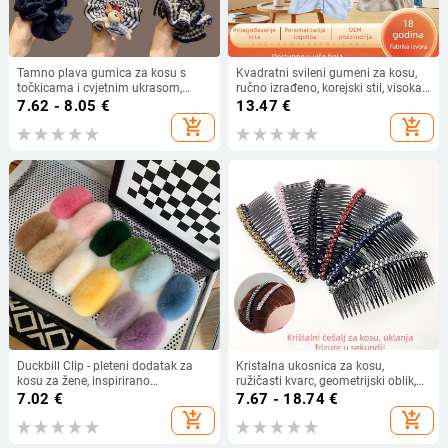
Tamno plava gumica za kosu s
Kvadratni svileni gumeni za kosu,
točkicama i cvjetnim ukrasom,
ručno izrađeno, korejski stil, visoka
ručna izrada, korejski ležerni stil
elastičnost, Wei zhen
7.62 - 8.05
€
13.47
€
add_shopping_cart
add_shopping_cart
Duckbill Clip - pleteni dodatak za
Kristalna ukosnica za kosu,
kosu za žene, inspirirano
ružičasti kvarc, geometrijski oblik,
Instagramom, prilagodljiv
korejski stil, pleteni završetak
7.02
€
7.67 - 18.74
€
add_shopping_cart
add_shopping_cart