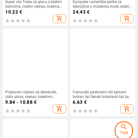
Super vila Traka za glavu s bijelim
Europske i američke perike za
listovima, cvjetni vijenac, biserna
djevojčice u modernoj modi, srednji
traka za kosu, vjenčanica, kruna,
dio, bijela, crvena, plava, duge
10.22
€
24.43
€
slatka vjenčanica u europskom
kovrčave sintetičke perike, srednji
add_shopping_cart
add_shopping_cart
stilu, dječja pokrivala za glavu
dio duge kovrčave kose
Prijenosni vijenac za djeveruše,
Francuski pastoralni stil karirani
zidni ukras, vijenac, kreativni
turban šal ženski trokutasti šal za
unutarnji stropni željezni vijenac,
prste na nozi proljetni i ljetni ukras
9.84 - 10.88
€
6.63
€
novi simulacijski vijenac na veliko
modni djevojački kravata za kosu
add_shopping_cart
add_shopping_cart
svileni šal pojas za kosu
search
Traži