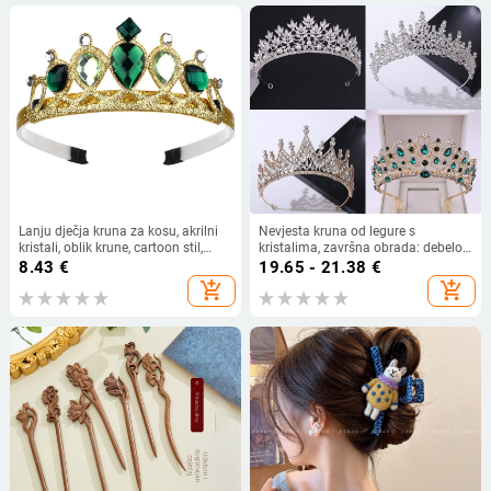
Lanju dječja kruna za kosu, akrilni
Nevjesta kruna od legure s
kristali, oblik krune, cartoon stil,
kristalima, završna obrada: debelo
ultrazvučna obrada
srebro KC zlato, dijamantno
8.43
€
19.65 - 21.38
€
rezanje, ženski stil
add_shopping_cart
add_shopping_cart