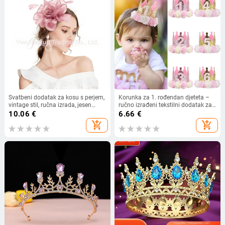
Svatbeni dodatak za kosu s perjem,
Korunka za 1. rođendan djeteta –
vintage stil, ručna izrada, jesen
ručno izrađeni tekstilni dodatak za
2023
fotografije, sklopiv i prilagodljiv, s
10.06
€
6.66
€
numeracijom 1–12
add_shopping_cart
add_shopping_cart