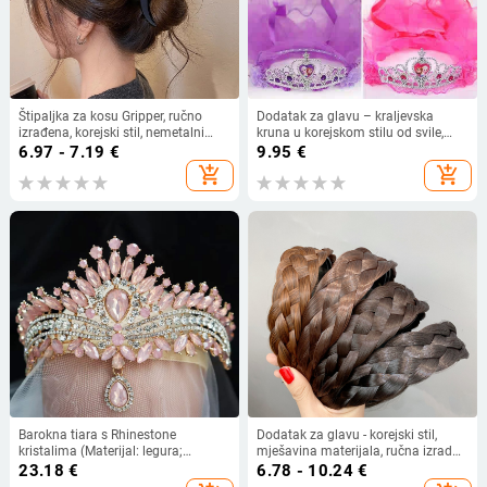
Štipaljka za kosu Gripper, ručno
Dodatak za glavu – kraljevska
izrađena, korejski stil, nemetalni
kruna u korejskom stilu od svile,
materijal, za žene, zima 2024
ručna izrada, ametistni kristal,
6.97 - 7.19
€
9.95
€
marka Yan Qiu
add_shopping_cart
add_shopping_cart
Barokna tiara s Rhinestone
Dodatak za glavu - korejski stil,
kristalima (Materijal: legura;
mješavina materijala, ručna izrada,
Kvaliteta: elektro zlato; Stil: ženski;
porijeklo Yiwu
23.18
€
6.78 - 10.24
€
Oblik: kruna; Tip kristala: