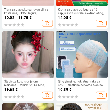
Tiara za glavu, koreanskog stila s
Krona za glavu od legure s 16
kristalima, PT950 legura,
kapljicastih kristala, elektroplating,
elektroplatiranje, mogućnost
unisex stil, ukras za tortu
10.02 - 11.75
€
14.08
€
prilagodbe
add_shopping_cart
add_shopping_cart
Štapić za kosu s cvijetom i
Qing yimei jednokratna traka za
resicama – etnički stil za žene,
kosu – elastična netkasta tkanina,
ručna izrada, porijeklo Yiwu
za njegu lica, geometrijski oblik,
19.68
€
10.89
€
karirani uzorak
add_shopping_cart
add_shopping_cart