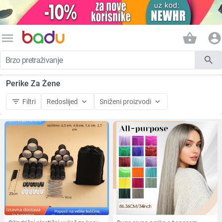
menu
shopping_basket
account_circle
search
Perike Za Žene
filter_list
keyboard_arrow_down
keyboard_arrow_down
Filtri
Redoslijed
Sniženi proizvodi