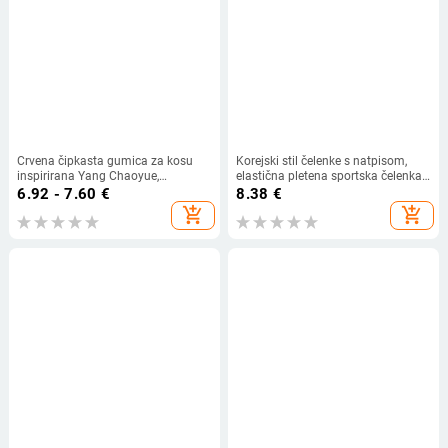
Crvena čipkasta gumica za kosu
Korejski stil čelenke s natpisom,
inspirirana Yang Chaoyue,
elastična pletena sportska čelenka
francuski vintage stil, nježna,
za kosu, svestrana za žene
6.92 - 7.60
€
8.38
€
oversize
add_shopping_cart
add_shopping_cart