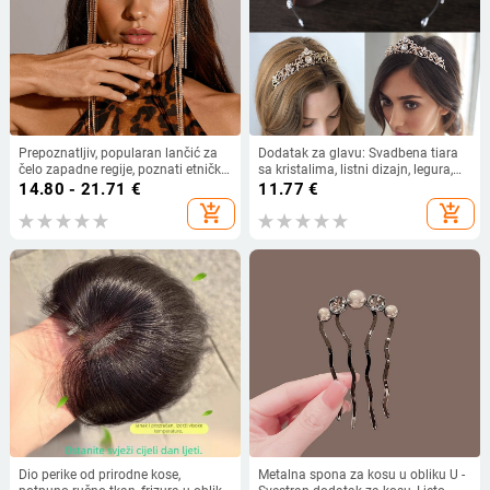
Prepoznatljiv, popularan lančić za
Dodatak za glavu: Svadbena tiara
čelo zapadne regije, poznati etnički
sa kristalima, listni dizajn, legura,
stil, traka za kosu s rhinestone
bijeli kristal, elektroplating,
14.80 - 21.71
€
11.77
€
resicama, pokrivalo za glavu za
mogućnost prilagodbe
add_shopping_cart
add_shopping_cart
žene
Dio perike od prirodne kose,
Metalna spona za kosu u obliku U -