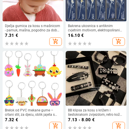
Dječja gumica za kosu s mašnicom
Bakrena ukosnica s antiknim
- pamuk, mašna, pogodno za dob
cvjetnim motivom, elektropolirani
6–12 mjeseci do 2–4 godine
završetak
7.31
€
16.10
€
add_shopping_cart
add_shopping_cart
Brelok od PVC mekane gume –
BB klipsa za kosu s križem i
crtani stil, za djecu, oblik jajeta s
šestokrakom zvijezdom, retro kožni
zekom, licencirana privatna marka,
naglasak, ručna izrada, visoka
7.32
€
7.13 - 8.00
€
masovna pakiranja
elastičnost, plisirani dizajn
add_shopping_cart
add_shopping_cart