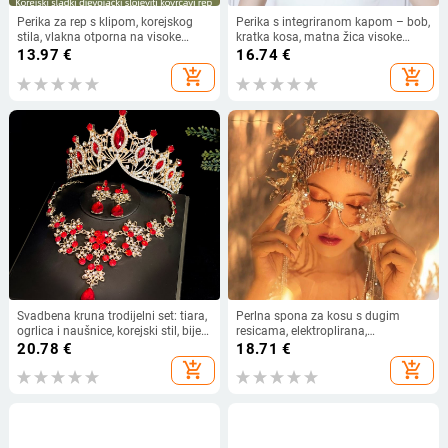
Perika za rep s klipom, korejskog
Perika s integriranom kapom – bob,
stila, vlakna otporna na visoke
kratka kosa, matna žica visoke
temperature, nije pogodna za toplo
temperature, prirodan stil, za žene;
13.97
€
16.74
€
bojanje, pogodna za sve tonove
može se bojati i permovati
add_shopping_cart
add_shopping_cart
kože
Svadbena kruna trodijelni set: tiara,
Perlna spona za kosu s dugim
ogrlica i naušnice, korejski stil, bijeli
resicama, elektroplirana,
kristali, srcoliki dizajn,
dječji/korejski stil, proljeće 2025,
20.78
€
18.71
€
elektroplatiranje
model 0120-1
add_shopping_cart
add_shopping_cart