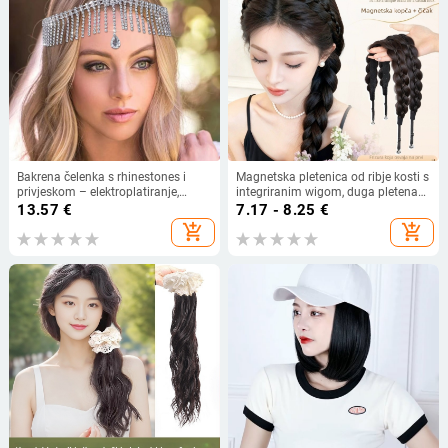
Bakrena čelenka s rhinestones i
Magnetska pletenica od ribje kosti s
privjeskom – elektroplatiranje,
integriranim wigom, duga pletena
neovisno pakiranje, licencirana
kosa, dodatak za kosu inspiriran
13.57
€
7.17 - 8.25
€
privatna oznaka, ljeto 2024
online trendom, visoka kruna
add_shopping_cart
add_shopping_cart