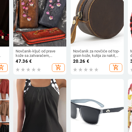
Novčanik-ključ od prave
Novčanik za novčiće od top-
kože sa zatvaračem,
grain kože, kutija za nakit,
reljefnim uzorkom šljive,
ženski vintage Crazy Horse
v
47.36
€
20.26
€
gornji sloj kože, kožna
koža, torbica za ključeve i
hopping_cart
add_shopping_cart
add_shopping_cart
podstava, model 8096
kovance