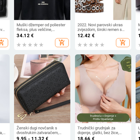
Muški džemper od poliester
2022. Novi parovski ukras
M
avni
fleksa, plus veličine,
zvijezdom, široki remen s
,
opuštenog kroja, s okruglim
jednim redom rupa, muški i
m
34.12
€
12.42
€
a
izrezom i dugim rukavima
ženski modni ležerni remen
r
hopping_cart
add_shopping_cart
add_shopping_cart
s kopčom, univerzalni remen
Ženski dugi novčanik s
Trudnički grudnjak za
a,
dvostrukim zatvaračem,
dojenje, glatki, bez žice,
k
umjetna koža, horizontalni
prednja kopča, puni košaricu
9.95 - 11.32
€
18.66
€