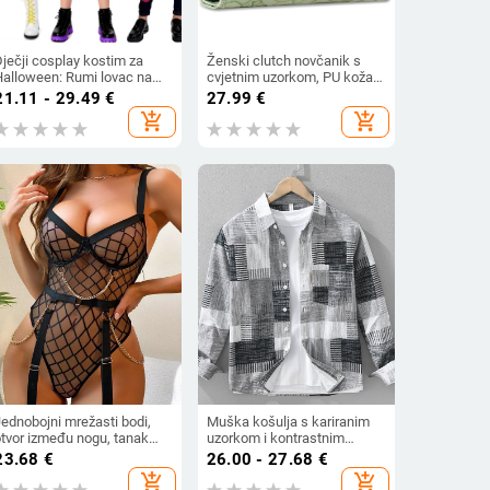
ječji cosplay kostim za
Ženski clutch novčanik s
Halloween: Rumi lovac na
cvjetnim uzorkom, PU koža,
čudovišta, Zoe Mirra –
podstava od poliester, anti-
21.11 - 29.49
€
27.99
€
enski lik
theft funkcija
add_shopping_cart
add_shopping_cart
Jednobojni mrežasti bodi,
Muška košulja s kariranim
otvor između nogu, tanak
uzorkom i kontrastnim
materijal, 90–95%
bojama, visokokvalitetna, s
23.68
€
26.00 - 27.68
€
oliestera, gustoća tkanine
dugim rukavima, za proljeće i
add_shopping_cart
add_shopping_cart
101–120 g/m²
jesen 2025