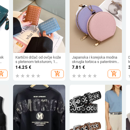
nik
Kartični držač od ovčje kože
Japanska i korejska modna
s pletenom teksturom, 1
okrugla torbica s patentnim
k
preklop, višestruki džepovi
zatvaračem u boji slatkiša,
a
14.25
€
7.81
€
tava
za kartice i džep za novac
višenamjenska torbica za
hopping_cart
add_shopping_cart
add_shopping_cart
kovanice, futrola za kartice i
k
ključeve