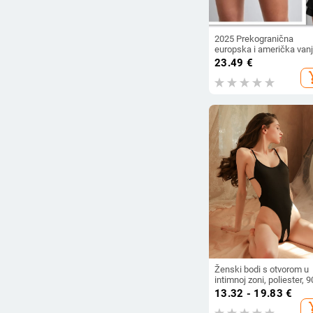
2025 Prekogranična
europska i američka van
trgovina Ljeto Novi stil
23.49
€
Ženske visoke struka
add_s
Dvoslojne labave modne
ležerne mikro hlače u jed
boji
Ženski bodi s otvorom u
intimnoj zoni, poliester, 
95% poliester, stilovi rola:
13.32 - 19.83
€
mornar i zečić
add_s