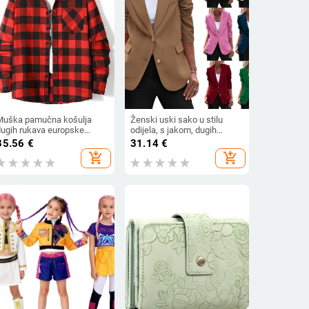
Muška pamučna košulja
Ženski uski sako u stilu
dugih rukava europske
odijela, s jakom, dugih
eličine, jesensko-zimska,
rukava, poliester 95%+,
35.56
€
31.14
€
nova muška reverna, široka,
jesen 2024
add_shopping_cart
add_shopping_cart
moderna karirana košulja,
muška moda