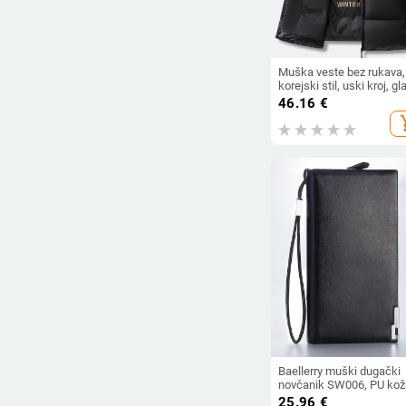
Muška veste bez rukava,
korejski stil, uski kroj, gl
materijal najlon/poliamid
46.16
€
punilo poliester, podstav
add_s
poliester
Baellerry muški dugački
novčanik SW006, PU kož
poslovni stil, kopča i
25.96
€