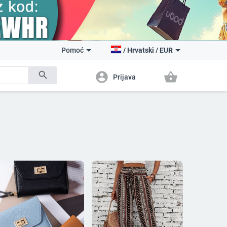
Pomoć
/
Hrvatski
/
EUR
search
account_circle
shopping_basket
Prijava