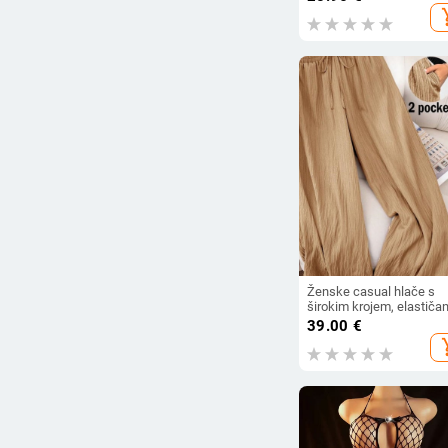
zatvarač, podstava polie
add_s
Ženske casual hlače s
širokim krojem, elastiča
pojas, chenille tkanina,
39.00
€
lagana tekstura, ljeto 20
add_s