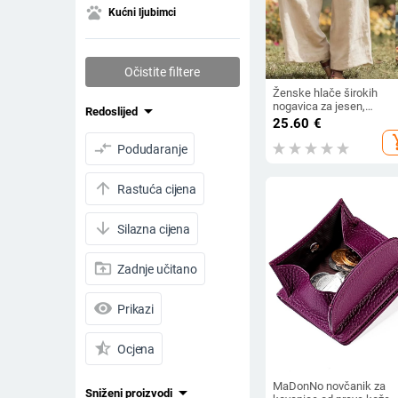
pets
Kućni ljubimci
Očistite filtere
Ženske hlače širokih
nogavica za jesen,
arrow_drop_down
Redoslijed
jednobojne, udobne za
25.60
€
svakodnevno nošenje, s
add_s
compare_arrows
bočnim džepovima i
Podudaranje
elastičnim pojasom,
pamukova smjesa
arrow_upward
Rastuća cijena
arrow_downward
Silazna cijena
drive_folder_upload
Zadnje učitano
visibility
Prikazi
star_half
Ocjena
MaDonNo novčanik za
arrow_drop_down
Sniženi proizvodi