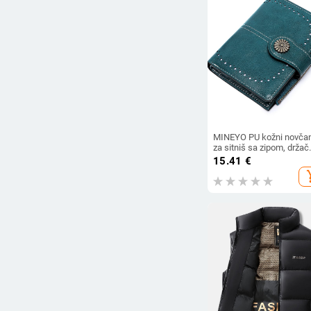
MINEYO PU kožni novča
za sitniš sa zipom, držač
kartica, svakodnevna
15.41
€
upotreba, poliester pods
add_s