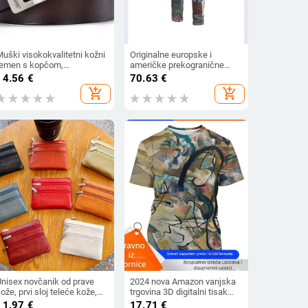
uški visokokvalitetni kožni
Originalne europske i
remen s kopčom,
američke prekogranične
ladenački traper, ležeran
šavove s digitalnim tiskom
14.56
€
70.63
€
etro stil
na trapericama, modne
add_shopping_cart
add_shopping_cart
osobnosti, rastezljive traper
hlače
Unisex novčanik od prave
2024 nova Amazon vanjska
ože, prvi sloj teleće kože,
trgovina 3D digitalni tisak
jednobojni, podstava od
crni stil element majica
11.97
€
17.71
€