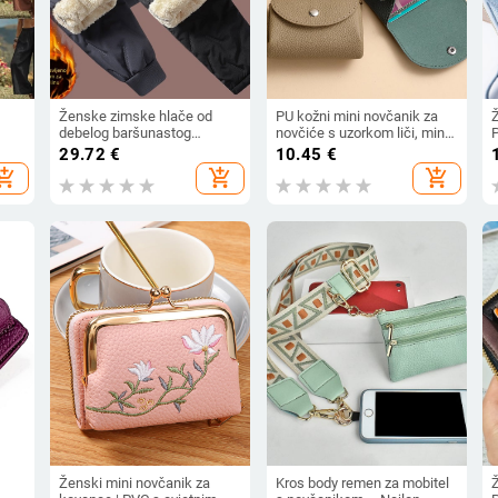
Ženske zimske hlače od
PU kožni mini novčanik za
debelog baršunastog
novčiće s uzorkom liči, mini
P
pamuka s flisom, debele
novčanik za kartice,
p
29.72
€
10.45
€
hlače, novogodišnje tople
podstava od poliestera,
m
hopping_cart
add_shopping_cart
add_shopping_cart
hlače za majke srednjih
svakodnevna primjena,
godina, otporne na vjetar
jesen 2024
Ženski mini novčanik za
Kros body remen za mobitel
Ž