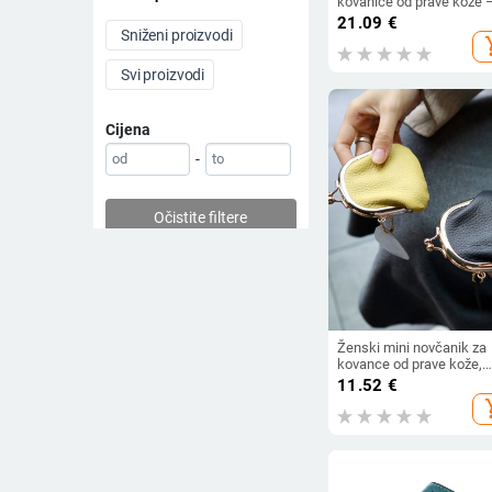
kovanice od prave kože 
zaštita od krađe, proširivi
21.09
€
podstava od poliestera,
Sniženi proizvodi
add_s
unisex
Svi proizvodi
Cijena
-
Očistite filtere
Ženski mini novčanik za
kovance od prave kože,
jednobojni, s metalnim
11.52
€
okovom
add_s