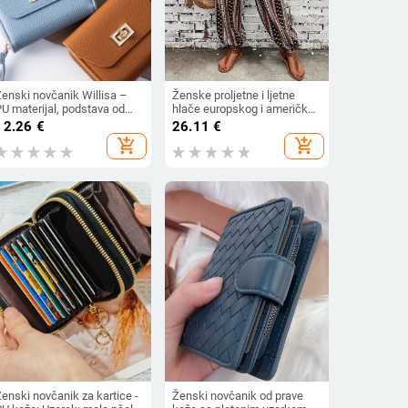
Ženski novčanik Willisa –
Ženske proljetne i ljetne
U materijal, podstava od
hlače europskog i američkog
oliestera, gradski
stila, boemski etnički print,
12.26
€
26.11
€
inimalizam, ultra lagan
široke, slimming izgledom,
add_shopping_cart
add_shopping_cart
drapiranjem, s elastičnim
strukom, ležerne
enski novčanik za kartice -
Ženski novčanik od prave