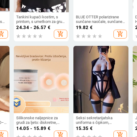
Tankini kupaći kostim, s
BLUE OTTER polarizirane
D
jska
printom, s umetkom za grudi,
sunčane naočale, sunčane
bez rukava, poliester
naočale za sportove na
24.34 - 26.57
€
19.82
€
otvorenom, sunčane naočale
ž
hopping_cart
add_shopping_cart
add_shopping_cart
za plažu, naočale za ribolov,
noj
sunčane naočale za vožnju,
UV zaštita
Silikonske naljepnice za
Seksi sekretarijatska
90–
grudi za ljeto: diskretne,
uniforma s čipkom,
prozračne i nevidljive ispod
jednodijelni body, poliester
14.05 - 15.89
€
15.35
€
odjeće; pogodne za plivanje;
90–95%, za žene
p
hopping_cart
add_shopping_cart
add_shopping_cart
univerzalne za sve veličine