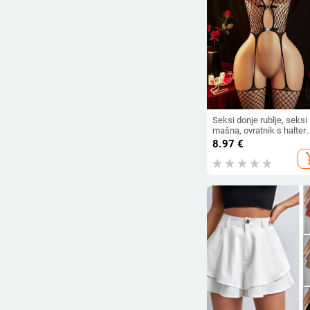
Seksi donje rublje, seksi
mašna, ovratnik s halter
ovratnikom, čarape s
8.97
€
tregerima, prozirno
add_s
jednodijelno mrežasto
odijelo