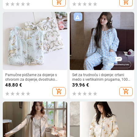
add_shopping_cart
add_shopping_cart
Pamučne pidžame za dojenje s
Set za trudnoću i dojenje: crtani
otvorom za dojenje, dvostruko
medo s vertikalnim prugama, 100%
slojevita gaze, dugi rukav, duge
pamuk, dvostruka gaz, dugi rukavi,
48.80
€
39.96
€
hlače, postporođanska kućna
okrugli ovratnik, dizajn s spuštenim
add_shopping_cart
add_shopping_cart
odjeća, plus veličina
ramenima