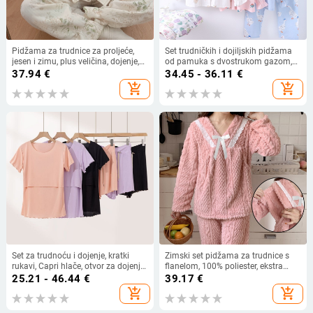
Pidžama za trudnice za proljeće,
Set trudničkih i dojiljskih pidžama
jesen i zimu, plus veličina, dojenje,
od pamuka s dvostrukom gazom,
prozračni pamuk
životinjskog uzorka, V-izrez s
37.94
€
34.45 - 36.11
€
bočnim otvorom, dugi rukavi
add_shopping_cart
add_shopping_cart
Set za trudnoću i dojenje, kratki
Zimski set pidžama za trudnice s
rukavi, Capri hlače, otvor za dojenje,
flanelom, 100% poliester, ekstra
poliester 95%+, ljeto
debela tkanina 301–350 g/m², s
25.21 - 46.44
€
39.17
€
dugim rukavima i hlačama,
add_shopping_cart
add_shopping_cart
luksuzan stil