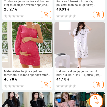
Trudnička ljetna haljina - slobodan
Roba za fotosesiju trudnoće,
kroj, midi duljine, vezanje sprijeda,
poliester tkanina, dugi rukav,
ovratnik od lista lotosa, rukavi s
japansko-korejski ležerni stil
28.27
€
40.91
€
laticama
add_shopping_cart
add_shopping_cart
Maternitetna haljina s jednim
Haljina za dojenje, ljetna pamuk,
ramenom, plisirana spandex-mreža
midi duljina, rukav 3/4, otisak, kroj
tkanina, ukošeni ovratnik, lampioni
princeze
40.78
€
41.18
€
rukavi, kratka suknja
add_shopping_cart
add_shopping_cart
search
Traži