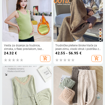
Vesta za dojenje za trudnice,
Trudničke pletene široke hlače za
zimska, s fleec prevlakom, bez
jesen-zimu, visoki struk i podrška za
rukava, jednobojna, pamuk 91%
trbuh, opušteni kroj, mješavina
24.32
€
42.55 - 56.95
€
poliestera i viskoze (70–80%
add_shopping_cart
add_shopping_cart
poliester, 20–30% viskoze).