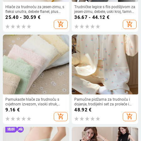
Hlače za trudnoću za jesen-zimu, s
Trudničke legice s flis podšljivom za
fleksi unutra, debele flanel, plus
jesen-zimu, debele, uski kroj, tamno
veličina, visok pojas za potporu
siva, visok struk, podesiva podrška
25.40 - 30.59
€
36.67 - 44.12
€
trbuha, flanel pidžama hlače,
za trbuh
add_shopping_cart
add_shopping_cart
podesive
Pamukaste hlače za trudnoću s
Pamučne pidžama za trudnoću i
cvjetnom izvezom, visoki struk,
dojenje, trodijelni set za proleće i
prozračne i upijaju znoj
jesen, prozračna pamuk s debljom
9.16
€
48.92
€
tkaninom, za postporođajno
add_shopping_cart
add_shopping_cart
dojenje i zimu