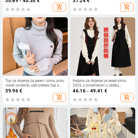
30.69 - 45.30
€
37.24
€
ovratnik, koži priljazan i vizualno
add_shopping_cart
add_shopping_cart
mršav dojam, osnovni sloj za
dojenje
Top za dojenje za jesen i zimu, polu-
Haljina za dojenje za jesen-zimu
visoki ovratnik, uski pleteni top s
2025, s ovratnikom u obliku
otvorom za dojenje
lotosovog lista, dugi rukavi, pleteni
39.96
€
46.16 - 49.41
€
materijal, panelni uzorak, srednje
add_shopping_cart
add_shopping_cart
duljine A-linijske siluete, otvor za
dojenje.