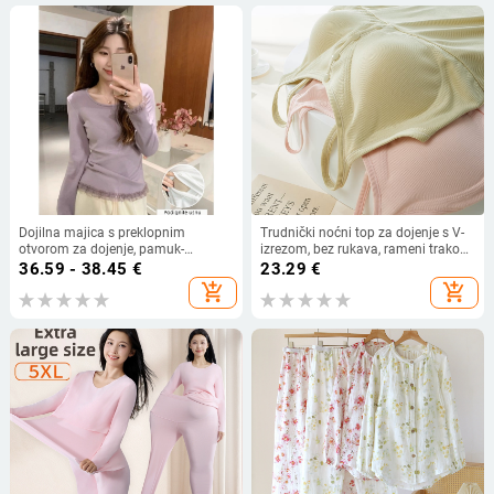
Dojilna majica s preklopnim
Trudnički noćni top za dojenje s V-
otvorom za dojenje, pamuk-
izrezom, bez rukava, rameni trakovi,
mješavina materijal, okrugli vrat,
otvor za dojenje, 50–70% viskoza
36.59 - 38.45
€
23.29
€
dugi rukavi, jesen-zimski stil
add_shopping_cart
add_shopping_cart