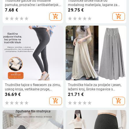
Trudničke gaćice od modalne
Trudničke široke hlače od
pamuka, prozračne i antibakterijske,
modalnog materijala, lagane za
srednje visoki pojas, produženi dio
ljeto, visoka elastičnost, podrška
7.68
€
29.75
€
prepona s viskoznom podstavom
trbuhu
add_shopping_cart
add_shopping_cart
(80–90%)
Trudničke tajice s fleeceom za zimu,
Trudničke hlače za proljeće i jesen,
uskog kroja, vertikalne pruge,
ležerni kroj, široke nogavice s
podrška trbuhu, udobne
drapiranjem, do gležnja, potpora
36.69
€
21.71
€
trbuha, korejski stil
add_shopping_cart
add_shopping_cart