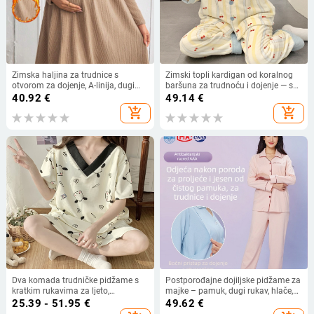
Zimska haljina za trudnice s
Zimski topli kardigan od koralnog
otvorom za dojenje, A-linija, dugi
baršuna za trudnoću i dojenje — set
rukav, poliester, visok ovratnik
pidžama od flanelne tkanine s
40.92
€
49.14
€
debelim materijalom
add_shopping_cart
add_shopping_cart
Dva komada trudničke pidžame s
Postporođajne dojiljske pidžame za
kratkim rukavima za ljeto,
majke – pamuk, dugi rukav, hlače,
postporođenska pidžama za
95% pamuka
25.39 - 51.95
€
49.62
€
dojenje