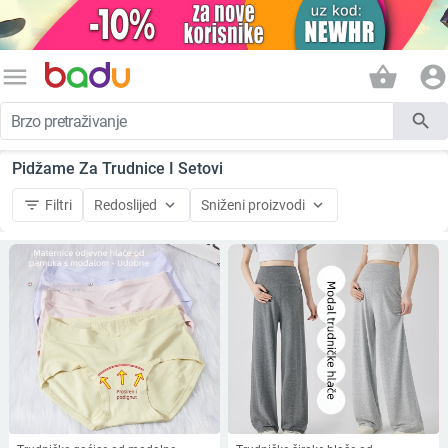
menu
shopping_basket
account_circle
search
Pidžame Za Trudnice I Setovi
filter_list
keyboard_arrow_down
keyboard_arrow_down
Filtri
Redoslijed
Sniženi proizvodi