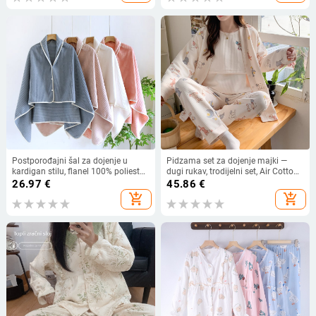
Postporođajni šal za dojenje u
Pidzama set za dojenje majki —
kardigan stilu, flanel 100% poliester,
dugi rukav, trodijelni set, Air Cotton
bez rukava, debelo tkivo 251–300
materijal, poliester 95–100%, jesen
26.97
€
45.86
€
g/m², pogodan za sve sezone
2024
add_shopping_cart
add_shopping_cart