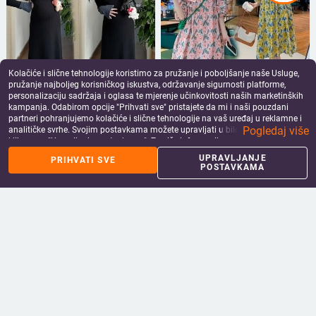
Kolačiće i slične tehnologije koristimo za pružanje i poboljšanje naše Usluge,
pružanje najboljeg korisničkog iskustva, održavanje sigurnosti platforme,
personalizaciju sadržaja i oglasa te mjerenje učinkovitosti naših marketinških
Trudnička haljina s polo
Trudnička ležerna haljina s
kampanja. Odabirom opcije "Prihvati sve" pristajete da mi i naši pouzdani
ovratnikom, vitka silueta, jesen–
ovratnikom u obliku lotosa, puff
partneri pohranjujemo kolačiće i slične tehnologije na vaš uređaj u reklamne i
zima, velika veličina, pokriva trbuh,
rukavi, midi duljine, nepravilna
38.41
€
50.01
€
Pogledaj više
analitičke svrhe. Svojim postavkama možete upravljati u bilo kojem trenutku
elegantan uredski stil, patchwork
suknja s printom
add_shopping_cart
add_shopping_cart
klikom na "Upravljanje postavkama". Za više informacija pogledajte našu
panel dizajn
Politiku privatnosti
.
UPRAVLJANJE
PRIHVATI SVE
POSTAVKAMA
Trudnička haljina za jesen, pamuk u
Set odjeće za fotografiranje