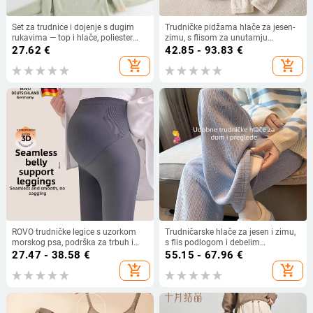
Set za trudnice i dojenje s dugim
Trudničke pidžama hlače za jesen-
rukavima — top i hlače, poliester
zimu, s flisom za unutarnju
30–50%, jesen-zima 2025
izolaciju, chenille tkanina, podesiva
27.62
€
42.85 - 93.83
€
podrška trbuha, spandeks do 30%
add_shopping_cart
add_shopping_cart
ROVO trudničke legice s uzorkom
Trudničarske hlače za jesen i zimu,
morskog psa, podrška za trbuh i
s flis podlogom i debelim
podizanje bokova, trudničke hlače
Chenilleom, podrška za trbuh,
27.47 - 38.58
€
55.15 - 67.96
€
za jogu za sve sezone
široke i ravne nogavice, dugačke do
add_shopping_cart
add_shopping_cart
poda