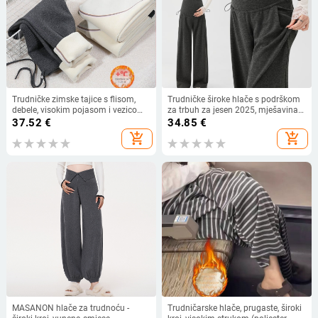
Trudničke zimske tajice s flisom,
Trudničke široke hlače s podrškom
debele, visokim pojasom i vezicom,
za trbuh za jesen 2025, mješavina
pamuk-spandeks smjesa 70–
pamuk-poliester i viskoze (30–50%
37.52
€
34.85
€
80%/20–30%, duljina 3/4
poliester; 30–50% viskoze).
add_shopping_cart
add_shopping_cart
MASANON hlače za trudnoću -
Trudničarske hlače, prugaste, široki