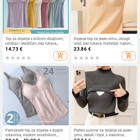
Top za dojenje s križnim dizajnom,
Dojenje top za jesen-zimu, okrugli
udoban i elastičan, bez rukava,
izrez, bez rukava, materijal: najlon;
ultratanki viskozni materijal
glavni materijal: laneno vlakno
14.73
€
23.86
€
80%; jednofarbni.
add_shopping_cart
add_shopping_cart
Pamukasti top za dojenje s dugim
Pleteni pulover za dojenje za jesen-
rukavima, visokim ovratnikom,
zimu, debeli i topli, s vlaknima
korejski stil, street hipster
Seahorse Hair, polugornji visok