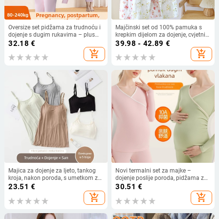
Oversize set pidžama za trudnoću i
Majčinski set od 100% pamuka s
dojenje s dugim rukavima – plus
krepkim dijelom za dojenje, cvjetni
veličina, za jesen
uzorak, dugi rukavi, kućna odjeća
32.18
€
39.98 - 42.89
€
za proljeće i jesen
add_shopping_cart
add_shopping_cart
Majica za dojenje za ljeto, tankog
Novi termalni set za majke –
kroja, nakon poroda, s umetkom za
dojenje poslije poroda, pidžama za
dojke, bez grudnjaka
dojenje za jesen/zimu, gornji dio i
23.51
€
30.51
€
donji dio
add_shopping_cart
add_shopping_cart