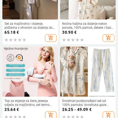
Set za majčinstvo i dojenje,
Noćna haljina za dojenje nakon
pidžama s otvorom za dojenje, dugi
poroda, 100% pamuk, debela i topla
rukavi, hlače, quiltani Derong
za jesen i zimu, dugi rukavi
65.18
€
30.90
€
materijal, poliester 95%+
add_shopping_cart
add_shopping_cart
Top za dojenje za žene, jesenja
Dvostruki postporođajni set od
odjeća za majčinstvo, set termo
100% pamuka: dvostruka gaze
donjeg rublja za oblikovanje tijela
suknja s hlačama, noćna odjeća za
25.64
€
26.25 - 49.09
€
nakon poroda
dojenje za ljeto
add_shopping_cart
add_shopping_cart