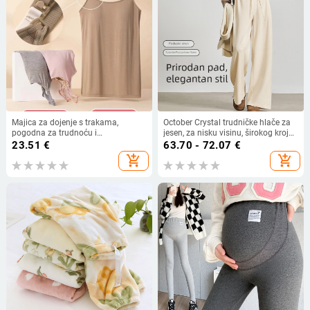
Majica za dojenje s trakama,
October Crystal trudničke hlače za
pogodna za trudnoću i
jesen, za nisku visinu, širokog kroja,
postporođajno razdoblje, prozračan
s vezicama, bez stezanja na trbuh,
23.51
€
63.70 - 72.07
€
ljetni unutarnji top.
duge hlače, model 2025
add_shopping_cart
add_shopping_cart