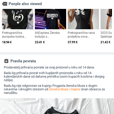
more
People also viewed
Prekogranična
AliExpress Ženska
Prekogranična rana
2025 Euro
europska kodna
košulja s
proljetna nova
Sjedinjen
neovisna postaja
prekograničnim
europska i američka
prekogra
18.94
€
23.41
€
37.99
€
21.42
€
SHEIN Teen Girl Music
rukavima i
modna vruća djevojka
trgovina
Festival Casual Short
naramenicama, nova
u stilu top s visećim
proljeće i
Sl
majica kratkih rukava
ovratnikom, šivanjem
ležerna m
s natpisom na ramenu
cvijeća, bez rukava,
modna pr
vrhunska majica bez
mrežasta
assignment_return
Pravila povrata
rukava
odjeća s 
Prodavatelj prihvaća povrate za ovaj proizvod u roku od 14 dana.
Badu.bg prihvaća povrat svih kupljenih proizvoda u roku od 14
kalendarskih dana od datuma primitka (osim kupaćih kostima i donjeg
rublja).
Badu.bg nije odgovoran za kupnju Prugasta ženska bluza s dugim
rukavima i okruglim izrezom od
Ženske bluze i majice
izvan obrasca za
narudžbu.