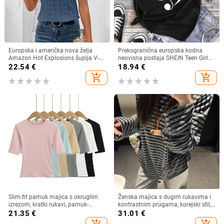
Europska i američka nova želja
Prekogranična europska kodna
Amazon Hot Explosions šuplja V-
neovisna postaja SHEIN Teen Girl
izrez kratkih rukava s uskim
Music Festival Casual Short Sl
22.54
€
18.94
€
rukavima i šišmiš rukavima, nova
add_shopping_cart
add_shopping_cart
majica
Slim-fit pamuk majica s okruglim
Ženska majica s dugim rukavima i
izrezom, kratki rukavi, pamuk-
kontrastnim prugama, korejski stil,
elastan mješavina (80–90% pamuk,
široki kroj, okrugli izrez
21.35
€
31.01
€
<30% elastan) – Ljeto 2025