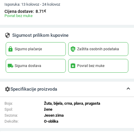
Isporuka:
13 kolovoz - 24 kolovoz
€
Cijena dostave:
8.71
Povrat bez muke
security
Sigurnost prilikom kupovine
lock
policy
Sigurno plaćanje
Zaštita osobnih podataka
local_shipping
assignment_return
Sigurna dostava
Povrat bez muke
settings
Specifikacije proizvoda
Boja:
Žuta, bijela, crna, plava, prugasta
Spol:
žene
Sezona:
Jesen zima
Dekolte:
O-oblika