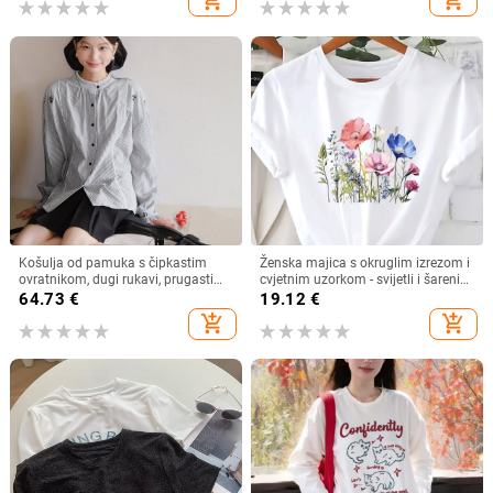
add_shopping_cart
add_shopping_cart
Košulja od pamuka s čipkastim
Ženska majica s okruglim izrezom i
ovratnikom, dugi rukavi, prugasti
cvjetnim uzorkom - svijetli i šareni
uzorak
cvjetni uzorak, prozračna rastezljiva
64.73
€
19.12
€
tkanina, periva u perilici rublja
add_shopping_cart
add_shopping_cart