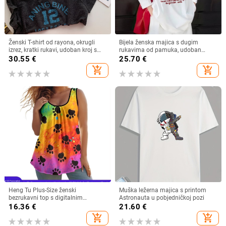
Ženski T-shirt od rayona, okrugli
Bijela ženska majica s dugim
izrez, kratki rukavi, udoban kroj s
rukavima od pamuka, udoban
printom slova
slobodan kroj, za jesen-zimu 2025
30.55
€
25.70
€
add_shopping_cart
add_shopping_cart
Heng Tu Plus-Size ženski
Muška ležerna majica s printom
bezrukavni top s digitalnim
Astronauta u pobjedničkoj pozi
životinjskim printom, poliester,
16.36
€
21.60
€
okrugli izrez, slobodan kroj, ljeto
add_shopping_cart
add_shopping_cart