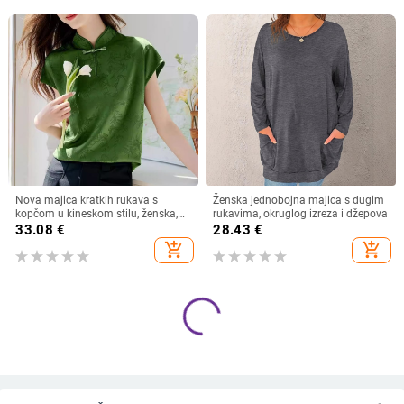
Nova majica kratkih rukava s
Ženska jednobojna majica s dugim
kopčom u kineskom stilu, ženska,
rukavima, okruglog izreza i džepova
ljeto 2024., nova zelena majica
33.08
€
28.43
€
kratkih rukava u kineskom stilu,
add_shopping_cart
add_shopping_cart
Design Sense Top