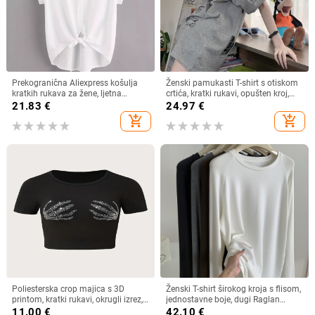
Prekogranična Aliexpress košulja
Ženski pamukasti T-shirt s otiskom
kratkih rukava za žene, ljetna
crtića, kratki rukavi, opušten kroj,
lagana, čista boja, svestrana,
srednja duljina
21.83
€
24.97
€
ležerna, široka
add_shopping_cart
add_shopping_cart
Poliesterska crop majica s 3D
Ženski T-shirt širokog kroja s flisom,
printom, kratki rukavi, okrugli izrez,
jednostavne boje, dugi Raglan
ultra kratka duljina, street hipster
rukav, zimski osnovni sloj
11.00
€
42.10
€