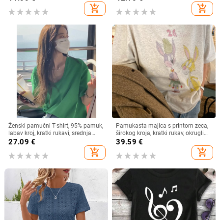
stil
add_shopping_cart
add_shopping_cart
Ženski pamučni T-shirt, 95% pamuk,
Pamukasta majica s printom zeca,
labav kroj, kratki rukavi, srednja
širokog kroja, kratki rukav, okrugli
duljina, okrugli izrez
izrez, proljeće/ljeto 2025
27.09
€
39.59
€
add_shopping_cart
add_shopping_cart