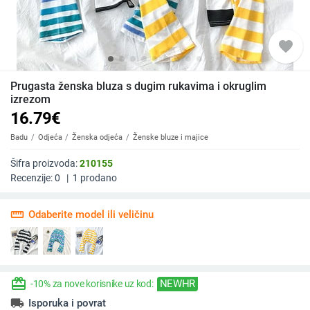
favorite
Prugasta ženska bluza s dugim rukavima i okruglim
izrezom
16.79
€
Badu
Odjeća
Ženska odjeća
Ženske bluze i majice
Šifra proizvoda:
210155
Recenzije:
0
|
1
prodano
straighten
Odaberite model ili veličinu
redeem
NEWHR
-10% za nove korisnike uz kod:
local_shipping
Isporuka i povrat