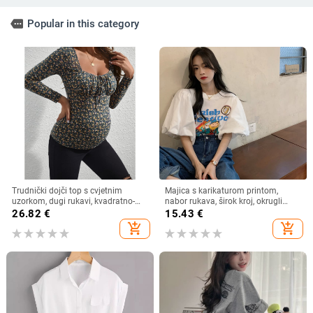
more
Popular in this category
Trudnički dojči top s cvjetnim
Majica s karikaturom printom,
uzorkom, dugi rukavi, kvadratno-
nabor rukava, širok kroj, okrugli
okrugli izrez, uski kroj, poliester s
izrez
26.82
€
15.43
€
elastanom
add_shopping_cart
add_shopping_cart