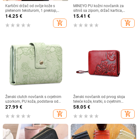
Kartični držač od ovčje kože s
MINEYO PU kožni novčanik za
pletenom teksturom, 1 preklop,
sitniš sa zipom, držač kartica,
višestruki džepovi za kartice i džep
svakodnevna upotreba, poliester
14.25
€
15.41
€
za novac
podstava
add_shopping_cart
add_shopping_cart
Ženski clutch novčanik s cvjetnim
Ženski novčanik od prvog sloja
uzorkom, PU koža, podstava od
teleće kože, kratki, s cvjetnim
poliester, anti-theft funkcija
uzorkom, višestruki pretinci za
27.99
€
58.05
€
kartice, podstava od poliestera
add_shopping_cart
add_shopping_cart