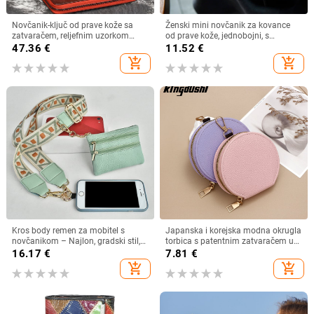
Novčanik-ključ od prave kože sa
Ženski mini novčanik za kovance
zatvaračem, reljefnim uzorkom
od prave kože, jednobojni, s
šljive, gornji sloj kože, kožna
metalnim okovom
47.36
€
11.52
€
podstava, model 8096
add_shopping_cart
add_shopping_cart
Kros body remen za mobitel s
Japanska i korejska modna okrugla
novčanikom – Najlon, gradski stil,
torbica s patentnim zatvaračem u
unisex, Pick up
boji slatkiša, višenamjenska torbica
16.17
€
7.81
€
za kovanice, futrola za kartice i
add_shopping_cart
add_shopping_cart
ključeve