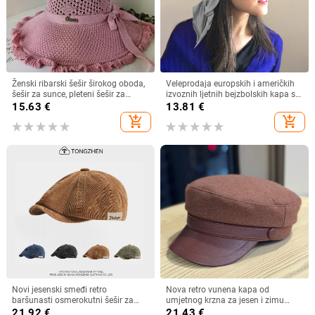
Ženski ribarski šešir širokog oboda,
Veleprodaja europskih i američkih
šešir za sunce, pleteni šešir za
izvoznih ljetnih bejzbolskih kapa s
sunce, šešir za odmor na plaži, šešir
vezicom na leđima, vanjski šešir,
15.63
€
13.81
€
za sunce širokog oboda
jednobojni vizir, šal/šešir
add_shopping_cart
add_shopping_cart
Novi jesenski smeđi retro
Nova retro vunena kapa od
baršunasti osmerokutni šešir za
umjetnog krzna za jesen i zimu
muškarce i žene, nošen unatrag s
2025. za žene, britanski
21.92
€
21.43
€