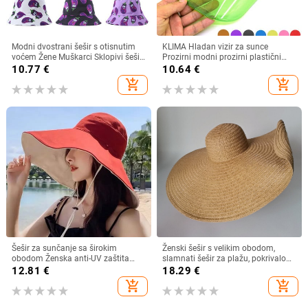
Modni dvostrani šešir s otisnutim
KLIMA Hladan vizir za sunce
voćem Žene Muškarci Sklopivi šešir
Prozirni modni prozirni plastični
za umivaonik za sunčanje za par
vizir Ljetna kapa Šešir za sunce
10.77
€
10.64
€
Hip Hop kape Ribarski šeširi
Zračni šešir za sunce Kape za
add_shopping_cart
add_shopping_cart
slobodno vrijeme Kasketa za plažu
Šešir za sunčanje sa širokim
Ženski šešir s velikim obodom,
obodom Ženska anti-UV zaštita
slamnati šešir za plažu, pokrivalo
Planinarenje Ribarska kapa na
za lice, ljetni šešir za sunce
12.81
€
18.29
€
preklop Ljetni jednobojni pamučni
add_shopping_cart
add_shopping_cart
prozračni šešir Bucekt za plažu