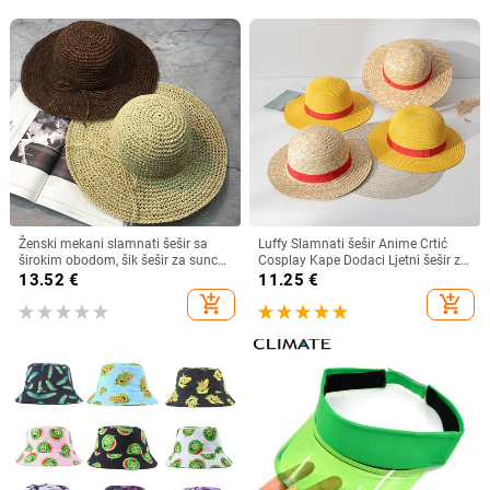
Ženski mekani slamnati šešir sa
Luffy Slamnati šešir Anime Crtić
širokim obodom, šik šešir za sunce
Cosplay Kape Dodaci Ljetni šešir za
Sklopivi ljetni slamnati šeširi za
sunce Suncobran Šešir za roditelje i
13.52
€
11.25
€
plažu za žene Kape za djevojčice
dijete Luffy šešir za žene Muškarci
add_shopping_cart
add_shopping_cart
Ženski šeširi od rafije