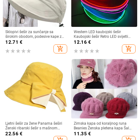
Sklopivi šešir za sunčanje sa
Western LED kaubojski šešir
širokim obodom, podesive kape za
Kaubojski šešir Retro LED svijetli
muškarce, žene, šeširi za plažu,
obod Jazz cilindar Svjetleći
12.71
€
12.16
€
ljetni brzosušeći viziri, ribarska kapa
mladenkin šešir Cosplay kostim
add_shopping_cart
add_shopping_cart
Kaubojsko odijelo za žene
muškarce
Ljetni šešir za žene Panama šeširi
Zimska kapa od koraljnog runa
Ženski ribarski šešir s mašnom
Beanies Ženska pletena kapa Šal
Trend ženski šeširi s kantom
Održava toplinu Vunena pletena
22.56
€
11.35
€
Suncobran Prozračne kape za
kapa Kapa sa šiltom Dvoslojne