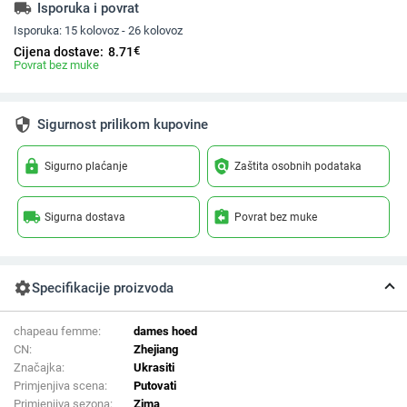
local_shipping
Isporuka i povrat
Isporuka:
15 kolovoz - 26 kolovoz
€
Cijena dostave:
8.71
Povrat bez muke
security
Sigurnost prilikom kupovine
lock
policy
Sigurno plaćanje
Zaštita osobnih podataka
local_shipping
assignment_return
Sigurna dostava
Povrat bez muke
settings
Specifikacije proizvoda
chapeau femme:
dames hoed
CN:
Zhejiang
Značajka:
Ukrasiti
Primjenjiva scena:
Putovati
Primjenjiva sezona:
Zima