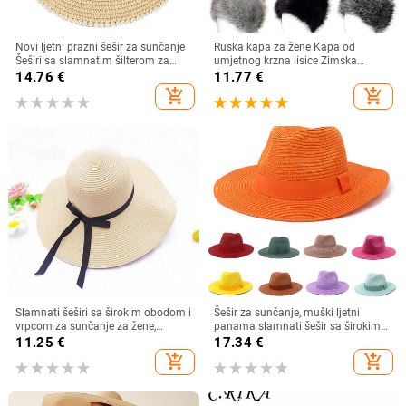
Novi ljetni prazni šešir za sunčanje
Ruska kapa za žene Kapa od
Šeširi sa slamnatim šilterom za
umjetnog krzna lisice Zimska
žene, sklopivi šeširi sa širokim
ženska topla kapa na otvorenom
14.76
€
11.77
€
obodom na smotanje, šeširi za
Pahuljasta kapa Kapa s kantom za
add_shopping_cart
add_shopping_cart
plažu s repom Zaštita od sunca
snijeg 5 boja Ushanka Moda
2024.
Slamnati šeširi sa širokim obodom i
Šešir za sunčanje, muški ljetni
vrpcom za sunčanje za žene,
panama slamnati šešir sa širokim
djevojke, ljetna UV zaštita, sklopivi
obodom, modni šareni šešir za
11.25
€
17.34
€
šešir za plažu, panama kapa za
sunčanje na otvorenom, jazz za
add_shopping_cart
add_shopping_cart
putovanja na otvorenom
plažu, veleprodaja