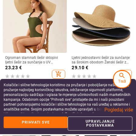
Ogroman slamnati šešir sklopivi
Ljetni jednostavni šešir za sunčanje
ljetni šešir za sunčanje s UV
sa širokim obodom Ženski šešir za
zaštitom ins net crveni šešir za
plažu sa širokim obodom Sklopivi
23.23
€
29.10
€
sunčanje na plaži Šešir od slame
slamnati šešir za putovanja na
add_shopping_cart
add_shopping_cart
search
more za djevojke Ženska kapa s UV
zaštitom od sunca
Traži
Kolačiće i slične tehnologije koristimo za pružanje i poboljšanje naše Usluge,
pružanje najboljeg korisničkog iskustva, održavanje sigurnosti platforme,
personalizaciju sadržaja i oglasa te mjerenje učinkovitosti naših marketinških
kampanja. Odabirom opcije "Prihvati sve" pristajete da mi i naši pouzdani
partneri pohranjujemo kolačiće i slične tehnologije na vaš uređaj u reklamne i
Pogledaj više
analitičke svrhe. Svojim postavkama možete upravljati u bilo kojem trenutku
klikom na "Upravljanje postavkama". Za više informacija pogledajte našu
Politiku privatnosti
.
UPRAVLJANJE
PRIHVATI SVE
POSTAVKAMA