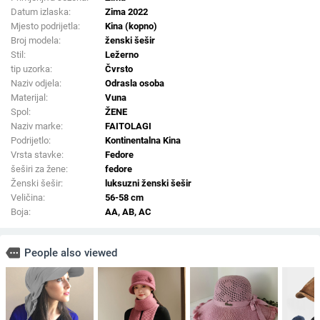
Datum izlaska:
Zima 2022
Mjesto podrijetla:
Kina (kopno)
Broj modela:
ženski šešir
Stil:
Ležerno
tip uzorka:
Čvrsto
Naziv odjela:
Odrasla osoba
Materijal:
Vuna
Spol:
ŽENE
Naziv marke:
FAITOLAGI
Podrijetlo:
Kontinentalna Kina
Vrsta stavke:
Fedore
šeširi za žene:
fedore
Ženski šešir:
luksuzni ženski šešir
Veličina:
56-58 cm
Boja:
AA, AB, AC
more
People also viewed