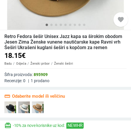
favorite
Retro Fedora šešir Unisex Jazz kapa sa širokim obodom
Jesen Zima Ženske vunene nautičarske kape Ravni vrh
Šeširi Ukrašeni kuglani šeširi s kopčom za remen
18.15
€
Badu
Odjeća
Ženski pribor
Ženski šeširi
Šifra proizvoda:
895909
Recenzije:
0
|
1
prodano
straighten
Odaberite model ili veličinu
redeem
NEWHR
-10% za nove korisnike uz kod: