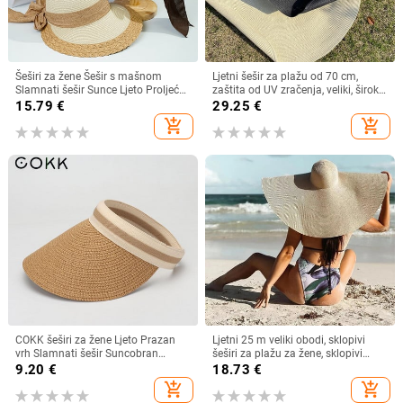
Šeširi za žene Šešir s mašnom
Ljetni šešir za plažu od 70 cm,
Slamnati šešir Sunce Ljeto Proljeće
zaštita od UV zračenja, veliki, široki
Veliki obodi Plaža Na otvorenom
obodi, 35 cm, sklopivi slamnati
15.79
€
29.25
€
Ženski ljetni šešir Sombreros De
šeširi, velike sklopive kape za
add_shopping_cart
add_shopping_cart
Mujer
zaštitu od sunca
COKK šeširi za žene Ljeto Prazan
Ljetni 25 m veliki obodi, sklopivi
vrh Slamnati šešir Suncobran
šeširi za plažu za žene, sklopivi
Krema za sunčanje Šešir za plažu
slamnati šešir, šešir za zaštitu od
9.20
€
18.73
€
Ženski štitnik za zaštitu od sunca
sunca, šešir za putovanja
add_shopping_cart
add_shopping_cart
Roditelji Dječji Šeširi za sunce
Dropshipping