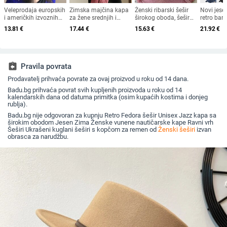
Veleprodaja europskih
Zimska majčina kapa
Ženski ribarski šešir
Novi jese
i američkih izvoznih
za žene srednjih i
širokog oboda, šešir
retro bar
ljetnih bejzbolskih
starijih godina, pletena
za sunce, pleteni šešir
osmerokut
13.81
€
17.44
€
15.63
€
21.92
€
kapa s vezicom na
od zečjeg krzna,
za sunce, šešir za
muškarce 
leđima, vanjski šešir,
otporna na hladnoću,
odmor na plaži, šešir
nošen un
jednobojni vizir, šal/
topla, vunena kapa
za sunce širokog
beretkom,
šešir
plus baršunasta kapa
oboda
šešir u je
za umivaonik
jesen i z
assignment_return
Pravila povrata
Prodavatelj prihvaća povrate za ovaj proizvod u roku od 14 dana.
Badu.bg prihvaća povrat svih kupljenih proizvoda u roku od 14
kalendarskih dana od datuma primitka (osim kupaćih kostima i donjeg
rublja).
Badu.bg nije odgovoran za kupnju Retro Fedora šešir Unisex Jazz kapa sa
širokim obodom Jesen Zima Ženske vunene nautičarske kape Ravni vrh
Šeširi Ukrašeni kuglani šeširi s kopčom za remen od
Ženski šeširi
izvan
obrasca za narudžbu.