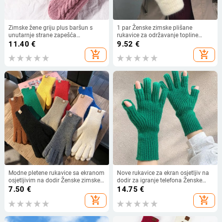
Zimske žene griju plus baršun s
1 par Ženske zimske plišane
unutarnje strane zapešća
rukavice za održavanje topline
zadebljane uvrnute pletene rukavice
Elastičnost Meke Rukavice s punim
11.40
€
9.52
€
s punim prstima biciklističke
prstima Pletene modne rukavice za
add_shopping_cart
add_shopping_cart
vunene rukavice mekane slatke
djevojčice imitacija zečjeg krzna
ljupke
Modne pletene rukavice sa ekranom
Nove rukavice za ekran osjetljiv na
osjetljivim na dodir Ženske zimske
dodir za igranje telefona Ženske
rukavice Tople rukavice za jahanje
zimske debljine Tople pletene
7.50
€
14.75
€
Čvrste paperjaste radne rukavice
rastezljive rukavice Pune prste
add_shopping_cart
add_shopping_cart
Y2k Harajuku Kawaii rukavice
Rukavice za skijanje na otvorenom
Y2K