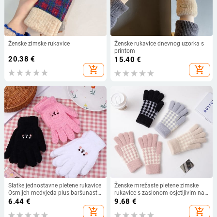
Ženske zimske rukavice
Ženske rukavice dnevnog uzorka s
printom
20.38
€
15.40
€
add_shopping_cart
add_shopping_cart
Slatke jednostavne pletene rukavice
Ženske mrežaste pletene zimske
Osmijeh medvjeda plus baršunaste
rukavice s zaslonom osjetljivim na
rukavice s punim prstima Ženske
dodir, tople toplinske, mekane,
6.44
€
9.68
€
rukavice Vunene rukavice Rukavice
udobne, elastične ženske rukavice,
add_shopping_cart
add_shopping_cart
s dodirnim zaslonom
vanjski dodaci