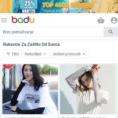
menu
shopping_basket
account_circle
search
Rukavice Za Zaštitu Od Sunca
filter_list
keyboard_arrow_down
keyboard_arrow_down
Filtri
Redoslijed
Sniženi proizvodi