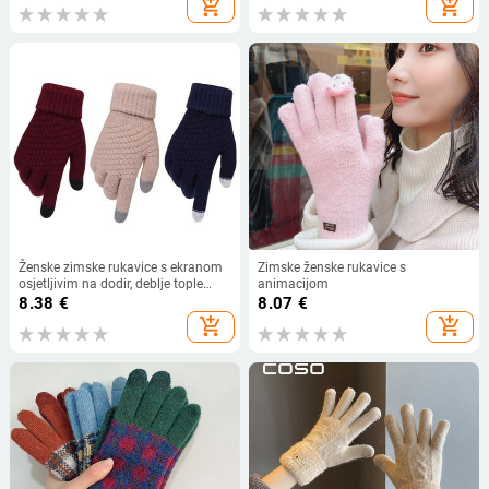
add_shopping_cart
add_shopping_cart
Ženske zimske rukavice s ekranom
Zimske ženske rukavice s
osjetljivim na dodir, deblje tople
animacijom
pletene rastezljive rukavice od
8.38
€
8.07
€
imitacije vune, pune prste, rukavice
add_shopping_cart
add_shopping_cart
za skijanje na otvorenom