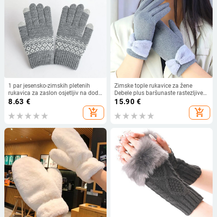
1 par jesensko-zimskih pletenih
Zimske tople rukavice za žene
rukavica za zaslon osjetljiv na dodir
Debele plus baršunaste rastezljive
za žene, muškarce, vunene pletene
rukavice s dodirnim zaslonom i
8.63
€
15.90
€
deblje tople rastezljive rukavice s
mašnom na punim prstima
add_shopping_cart
add_shopping_cart
punim prstima skijaške rukavice
Rukavice na otvorenom otporne na
vjetar Termalne rukavice