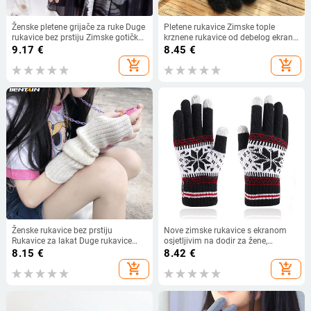
Ženske pletene grijače za ruke Duge
Pletene rukavice Zimske tople
rukavice bez prstiju Zimske gotičke
krznene rukavice od debelog ekrana
Lolita rukavice za ruke Jednobojne
Čvrste rukavice za mobilni telefon
9.17
€
8.45
€
rukavice za djevojke Y2k crna
Podloga za tablete Ženska vunena
add_shopping_cart
add_shopping_cart
klasična meka rukavica
rukavica od kašmira
Ženske rukavice bez prstiju
Nove zimske rukavice s ekranom
Rukavice za lakat Duge rukavice
osjetljivim na dodir za žene,
Grijač za ruke Narukavi Pleteni Goth
muškarce, zadebljane tople,
8.15
€
8.42
€
Lolita grijač za ruke Anime Cosplay
rastezljive pletene rukavice s
add_shopping_cart
add_shopping_cart
dodaci
otisnutim pahuljama, vunene
rukavice s punim prstima