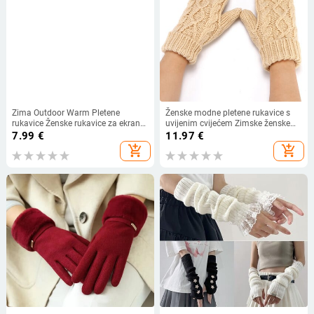
Zima Outdoor Warm Pletene
Ženske modne pletene rukavice s
rukavice Ženske rukavice za ekrane
uvijenim cvijećem Zimske ženske
osjetljive na dodir za žene Pune
rukavice s halterom i izrezom, tople
7.99
€
11.97
€
plišane i zadebljane pletene
mladenačke rukavice s punim
add_shopping_cart
add_shopping_cart
rukavice
prstima Poklon za djevojke Skijanje
na otvorenom