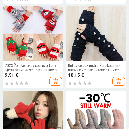
2023 Ženske rukavice s uzorkom
Rukavice bez prstiju Ženske anime
Djeda Mraza Jesen Zima Rukavice s
rukavice Ženske pletene rukavice
pola prsta za žene Božićne rukavice
Zimski grijači za ruke Japanski
9.51
€
10.15
€
Pletene rukavice na preklop
gotički rukavi za gležnjeve Harajuku
add_shopping_cart
add_shopping_cart
Y2k