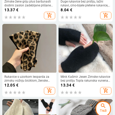
Zimske žene griju plus baršunasti
Duge rukavice bez prstiju, lažni
dodirni zaslon zadebljane plišane
rukavi, crno-bijele pletene rukavice,
rukavice od brušene kože Modna
grijači za ruke, navlaka za rukave za
13.37
€
8.04
€
osobnost Elegantna vožnja
prste, rukavice na pola prsta
add_shopping_cart
add_shopping_cart
Biciklizam
Rukavice s uzorkom leoparda za
Mink Kašmir Jesen Zimske rukavice
zimsku vožnju biciklom, ženske
bez prstiju Topla rakunska vunena
tople i hladno otporne rukavice za
rukavica do zgloba s rupom za
12.05
€
13.34
€
vožnju električnih automobila,
palac Rukavice korejske ženske
add_shopping_cart
add_shopping_cart
rukavice otporne na vjetar i pliš
lijepe
search
Traži