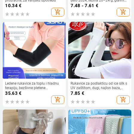
prozračna, za vanjsku upotrebu
ljeto 2024, težina 20–24 g, glavni
materijal 70–80%
10.34
€
7.48 - 7.61
€
add_shopping_cart
add_shopping_cart
Ledene rukavice za toplu i hladnu
Rukavice za podlakticu od ice silk s
terapiju, bezšivne pletene
UV zaštitom, dugi, najlon baza,
kompresije sa Spandex/Lycra i
sadržaj 90.8%
35.63
€
7.85
€
Nylon 30%, dizajn s pola prsta, OEM
add_shopping_cart
add_shopping_cart
podrška