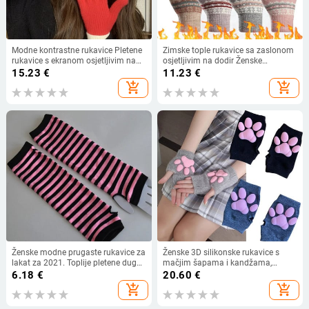
Modne kontrastne rukavice Pletene
Zimske tople rukavice sa zaslonom
rukavice s ekranom osjetljivim na
osjetljivim na dodir Ženske
dodir Ženske zimske rukavice Tople
rastezljive rukavice za pletenje
15.23
€
11.23
€
rukavice za jahanje Radne rukavice
Akrilne rukavice s punim prstima
add_shopping_cart
add_shopping_cart
Rukavice s rukavicama za žene
Ženske ženske pletene zimske
rukavice
Ženske modne prugaste rukavice za
Ženske 3D silikonske rukavice s
lakat za 2021. Toplije pletene duge
mačjim šapama i kandžama,
rukavice bez prstiju Rukavice za
zimske rukavice od umjetnog krzna,
6.18
€
20.60
€
lakat Božićni dodaci Poklon
slatke mače rukavice bez prstiju,
add_shopping_cart
add_shopping_cart
Božićna noć vještica za ženske
djevojčice