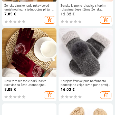
Ženske zimske tople rukavice od
Ženske krznene rukavice s toplim
umjetnog krzna jednobojne plišane
rukavima Jesen Zima Ženske
mekane rukavice s punim prstima
umjetno krzno Mekane Elastične
7.85
€
12.32
€
na otvorenom Djevojke pletene
pletene rukavice bez prstiju Ležerni
add_shopping_cart
add_shopping_cart
vunene rukavice bez prstiju Pokloni
odjevni dodaci
Nove zimske tople baršunaste
Korejske ženske plus baršunasto
rukavice za žene Jednobojne
podebljano zečje krzno pune prstiju
rukavice od umjetnog krzna pune
biciklističke tople rukavice zimske
8.08
€
16.02
€
prstiju Rukavice za biciklizam na
vunene pletene plišane vozačke
add_shopping_cart
add_shopping_cart
otvorenom Rukavice za zabavu
rukavice od kašmira G103