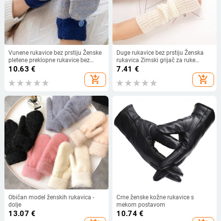
Vunene rukavice bez prstiju Ženske
Duge rukavice bez prstiju Ženska
pletene preklopne rukavice bez
rukavica Zimski grijač za ruke
prstiju Debele rukavice bez prstiju
Pleteni rukavi za ruke Fine ležerne
10.63
€
7.41
€
Zimske tople deblje ženske rukavice
meke djevojačke gotičke odjeće
add_shopping_cart
add_shopping_cart
Punk gotičke rukavice
Običan model ženskih rukavica -
Crne ženske kožne rukavice s
dolje
mekom postavom
13.07
€
10.74
€