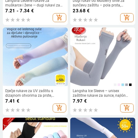
Langsha Ledene rukave za
Dugi rukav od Mulberry svile za
muškarce i žene — dugi rukavi za
sunčevu zaštitu – pola prsta,
zaštitu od sunca za trčanje i vožnju
prozračan, za vožnju
7.21 - 7.34
€
23.68
€
biciklom, osvježavajući i prozračni
add_shopping_cart
add_shopping_cart
Dječje rukave za UV zaštitu s
Langsha Ice Sleeve – unisex
dizajnom otvorima za prste,
zaštitne rukave za sunce, najlón
najlonska tkanina, sadržaj najlona
90%, debljina 20–24 g, ljeto 2024
7.41
€
7.97
€
80–90%, gustoća 28–34 g/m²
add_shopping_cart
add_shopping_cart