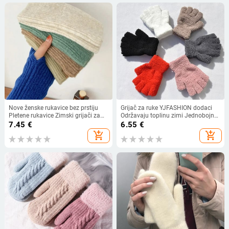
Nove ženske rukavice bez prstiju
Grijač za ruke YJFASHION dodaci
Pletene rukavice Zimski grijači za
Održavaju toplinu zimi Jednobojne
ruke Punk gotičke DIY rukavice za
pletene rukavice s pola prsta 1 par
7.45
€
6.55
€
pletenje Y2K Jednobojne rukavice
rukavica bez prstiju od koraljnog
add_shopping_cart
add_shopping_cart
za djevojke Rukavi za ruke
flisa