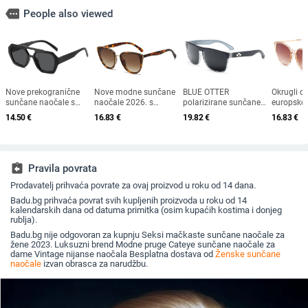
more
People also viewed
Nove prekogranične
Nove modne sunčane
BLUE OTTER
Okrugli ok
sunčane naočale s
naočale 2026. s
polarizirane sunčane
europsko
dvostrukim mostom
okvirom u obliku
naočale, sunčane
američkom 
14.50
€
16.83
€
19.82
€
16.83
€
nepravilnog oblika,
mačke i zlatnim
naočale za sportove
okvir, mo
europski i američki stil,
rubom - moderne,
na otvorenom,
okrugle m
popularne, moderne
elegantne i svestrane
sunčane naočale za
nove žen
sunčane naočale,
plažu, naočale za
naočale
jedinstvene sunčane
ribolov, sunčane
assignment_return
Pravila povrata
naočale
naočale za vožnju, UV
Prodavatelj prihvaća povrate za ovaj proizvod u roku od 14 dana.
zaštita
Badu.bg prihvaća povrat svih kupljenih proizvoda u roku od 14
kalendarskih dana od datuma primitka (osim kupaćih kostima i donjeg
rublja).
Badu.bg nije odgovoran za kupnju Seksi mačkaste sunčane naočale za
žene 2023. Luksuzni brend Modne pruge Cateye sunčane naočale za
dame Vintage nijanse naočala Besplatna dostava od
Ženske sunčane
naočale
izvan obrasca za narudžbu.