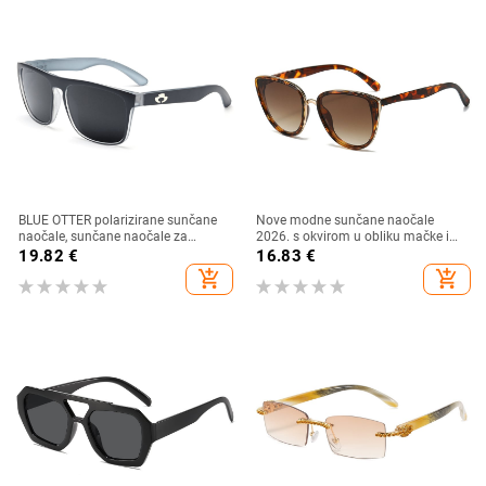
BLUE OTTER polarizirane sunčane
Nove modne sunčane naočale
naočale, sunčane naočale za
2026. s okvirom u obliku mačke i
sportove na otvorenom, sunčane
zlatnim rubom - moderne,
19.82
€
16.83
€
naočale za plažu, naočale za
elegantne i svestrane
add_shopping_cart
add_shopping_cart
ribolov, sunčane naočale za vožnju,
UV zaštita