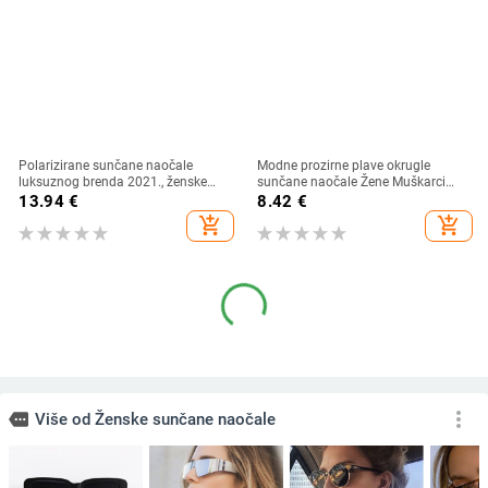
Polarizirane sunčane naočale
Modne prozirne plave okrugle
luksuznog brenda 2021., ženske
sunčane naočale Žene Muškarci
ženske elegantne sunčane naočale
2024 Retro kornjačaste male
13.94
€
8.42
€
za žene Ženske naočale za vožnju
četvrtaste sunčane naočale UV400
add_shopping_cart
add_shopping_cart
Oculos De Sol
Lunettes De Soleil
Nove modne sunčane naočale
Prevelike četvrtaste sunčane