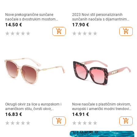
Nove prekogranične sunčane
2023 Novi stil personaliziranih
naočale s dvostrukim mostom
sunčanih naočala s dijamantnim
nepravilnog oblika, europski i
umetkom, moderne i četvrtaste
14.50
€
17.90
€
američki stil, popularne, moderne
naočale s dijamantnim rezom, hip
add_shopping_cart
add_shopping_cart
sunčane naočale, jedinstvene
hop sunčane naočale u uličnom
sunčane naočale
stilu
Okrugli okvir za lice u europskom i
Nove naočale s plastičnim okvirom,
američkom stilu, čvrsti okvir,
europski i američki modni trendovi
moderne retro okrugle metalne
s velikim okvirom, sunčane naočale
16.83
€
14.91
€
ručke, nove ženske sunčane
za vanjsku upotrebu
add_shopping_cart
add_shopping_cart
naočale