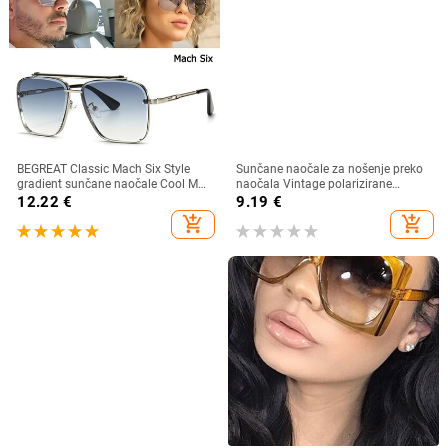
BEGREAT Classic Mach Six Style
Sunčane naočale za nošenje preko
gradient sunčane naočale Cool Men
naočala Vintage polarizirane
Vintage Brand Design Sunčane
sunčane naočale za muškarce i
12.22
€
9.19
€
naočale Lentes očki sunčanye
žene, kratkovidnost, dalekovidnost,
add_shopping_cart
add_shopping_cart
ženskie
sjenila za vožnju na otvorenom