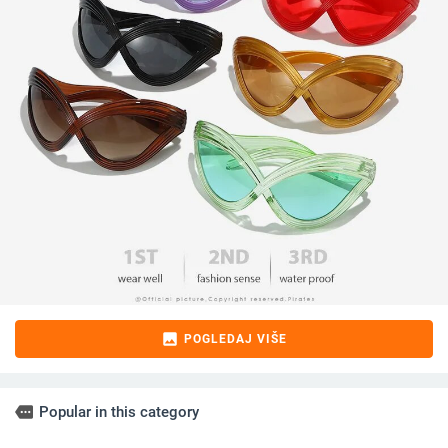
image
POGLEDAJ VIŠE
more
Popular in this category