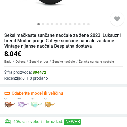
favorite
Seksi mačkaste sunčane naočale za žene 2023. Luksuzni
brend Modne pruge Cateye sunčane naočale za dame
Vintage nijanse naočala Besplatna dostava
8.04
€
Badu
Odjeća
Ženski pribor
Ženske naočale
Ženske sunčane naočale
Šifra proizvoda:
894472
Recenzije:
0
|
0
prodano
straighten
Odaberite model ili veličinu
redeem
NEWHR
-10% za nove korisnike uz kod: