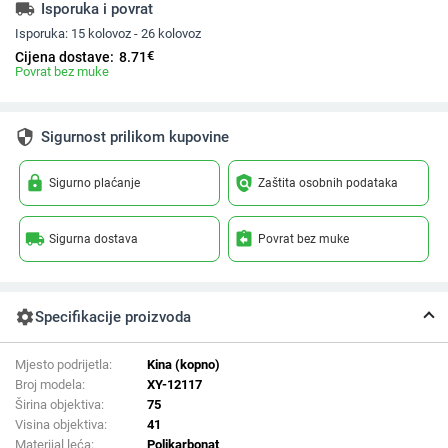
local_shipping
Isporuka i povrat
Isporuka:
15 kolovoz - 26 kolovoz
€
Cijena dostave:
8.71
Povrat bez muke
security
Sigurnost prilikom kupovine
lock
policy
Sigurno plaćanje
Zaštita osobnih podataka
local_shipping
assignment_return
Sigurna dostava
Povrat bez muke
settings
Specifikacije proizvoda
Mjesto podrijetla:
Kina (kopno)
Broj modela:
XY-12117
Širina objektiva:
75
Visina objektiva:
41
Materijal leća:
Polikarbonat