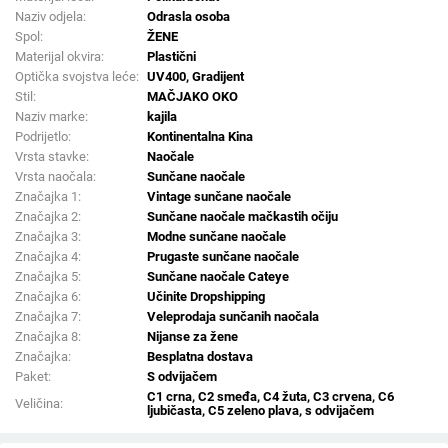
Naziv odjela:
Odrasla osoba
Spol:
ŽENE
Materijal okvira:
Plastični
Optička svojstva leće:
UV400, Gradijent
Stil:
MAČJAKO OKO
Naziv marke:
kajila
Podrijetlo:
Kontinentalna Kina
Vrsta stavke:
Naočale
Vrsta naočala:
Sunčane naočale
Značajka 1:
Vintage sunčane naočale
Značajka 2:
Sunčane naočale mačkastih očiju
Značajka 3:
Modne sunčane naočale
Značajka 4:
Prugaste sunčane naočale
Značajka 5:
Sunčane naočale Cateye
Značajka 6:
Učinite Dropshipping
Značajka 7:
Veleprodaja sunčanih naočala
Značajka 8:
Nijanse za žene
Značajka:
Besplatna dostava
Paket:
S odvijačem
C1 crna, C2 smeđa, C4 žuta, C3 crvena, C6
Veličina:
ljubičasta, C5 zeleno plava, s odvijačem