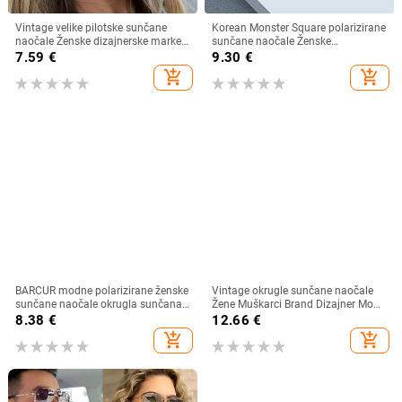
Vintage velike pilotske sunčane
Korean Monster Square polarizirane
naočale Ženske dizajnerske marke
sunčane naočale Ženske
Crno-žute naočale s gradijentnim
visokokvalitetne nježne luksuzne
7.59
€
9.30
€
sunčanim naočalama velikog
sunčane naočale Muške prevelike
add_shopping_cart
add_shopping_cart
okvira UV400 Luksuzne muške
nijanse UV400 naočale
naočale
BARCUR modne polarizirane ženske
Vintage okrugle sunčane naočale
sunčane naočale okrugla sunčana
Žene Muškarci Brand Dizajner Moda
stakla dame Lunette De Soleil
Gradient Sunčane naočale Ženske
8.38
€
12.66
€
Femme
Muške Retro Punk Hip Hop Gafas
add_shopping_cart
add_shopping_cart
De Sol