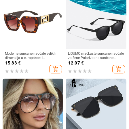
Moderne sunčane naočale velikih
LIOUMO mačkaste sunčane naočale
dimenzija u europskom i
za žene Polarizirane sunčane
američkom stilu, ženske četvrtaste
naočale za muškarce Anti-Glare
15.83
€
12.07
€
sunčane naočale s otvorenim
Vintage naočale Trendy Shade
add_shopping_cart
add_shopping_cart
krojem i širokim nogama,
Brown Lens zonnebril dames
veleprodaja muških naočala s
prekograničnim krojem