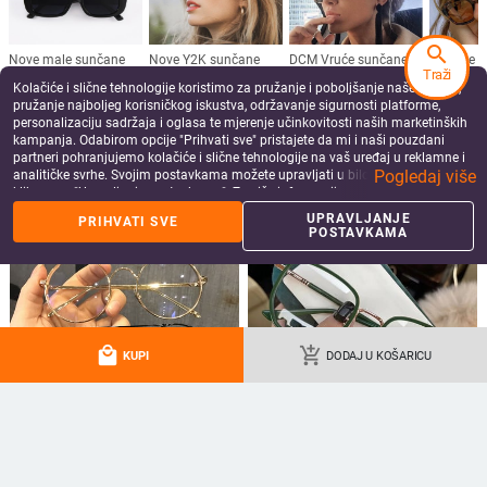
Ženske klasične UV400 naočale
naočale Ženske retro crne sjenila za
Vintage luksuzni dizajn Gafas De
vožnju Naočale Ženske vintage
8.58
€
7.20
€
Sol Solncezaŝitnye Očki
dizajnerske sunčane naočale s
search
add_shopping_cart
add_shopping_cart
ogledalom
Traži
Kolačiće i slične tehnologije koristimo za pružanje i poboljšanje naše Usluge,
pružanje najboljeg korisničkog iskustva, održavanje sigurnosti platforme,
personalizaciju sadržaja i oglasa te mjerenje učinkovitosti naših marketinških
kampanja. Odabirom opcije "Prihvati sve" pristajete da mi i naši pouzdani
partneri pohranjujemo kolačiće i slične tehnologije na vaš uređaj u reklamne i
Pogledaj više
analitičke svrhe. Svojim postavkama možete upravljati u bilo kojem trenutku
klikom na "Upravljanje postavkama". Za više informacija pogledajte našu
Politiku privatnosti
.
UPRAVLJANJE
PRIHVATI SVE
POSTAVKAMA
Vintage mačkaste sunčane naočale
Nove retro punk okrugle sunčane
Ženske retro nijanse Crne sunčane
naočale s duplim preklopom za
naočale Ženske modne male okvire
žene, muškarce, sunčane naočale u
9.19
€
11.30
€
local_mall
add_shopping_cart
KUPI
DODAJ U KOŠARICU
Ogledalo kvadrat Oculos De Sol
trendu, leopard okvir, naočale s
add_shopping_cart
add_shopping_cart
zakovicama UV400