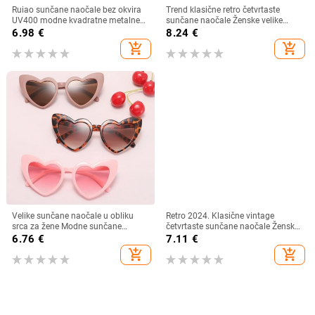
Ruiao sunčane naočale bez okvira
Trend klasične retro četvrtaste
UV400 modne kvadratne metalne
sunčane naočale Ženske velike
naočale za muškarce žene
sunčane naočale Ženske/muške
6.98
€
8.24
€
dizajnerske muške marke sunčane
retro sunčane naočale Lentes De
add_shopping_cart
add_shopping_cart
naočale za van
Sol Mujer
Velike sunčane naočale u obliku
Retro 2024. Klasične vintage
srca za žene Modne sunčane
četvrtaste sunčane naočale Ženske
naočale s ljubavnim srcem UV400
velike sunčane naočale Ženske
6.76
€
7.11
€
Zaštitne leće Punk naočale
muške Retro Leopard Luksuzne
add_shopping_cart
add_shopping_cart
sunčane naočale UV400