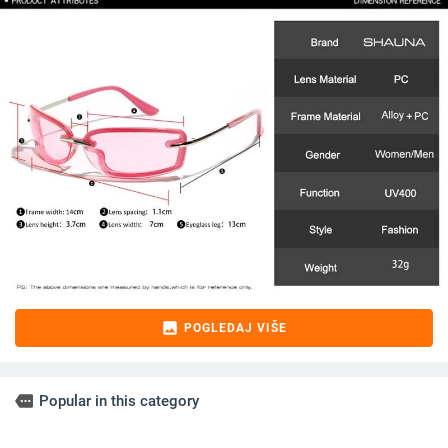
image
POGLEDAJ VIŠE
more
Popular in this category