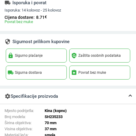
local_shipping
Isporuka i povrat
Isporuka:
14 kolovoz - 25 kolovoz
€
Cijena dostave:
8.71
Povrat bez muke
security
Sigurnost prilikom kupovine
lock
policy
Sigurno plaćanje
Zaštita osobnih podataka
local_shipping
assignment_return
Sigurna dostava
Povrat bez muke
settings
Specifikacije proizvoda
Mjesto podrijetla:
Kina (kopno)
Broj modela:
SH235233
Širina objektiva:
70 mm
Visina objektiva:
37 mm
Materijal leća:
smola