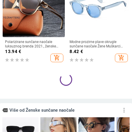
Polarizirane sunčane naočale
Modne prozirne plave okrugle
luksuznog brenda 2021., ženske
sunčane naočale Žene Muškarci
ženske elegantne sunčane naočale
2024 Retro kornjačaste male
13.94
€
8.42
€
za žene Ženske naočale za vožnju
četvrtaste sunčane naočale UV400
add_shopping_cart
add_shopping_cart
Oculos De Sol
Lunettes De Soleil
Nove modne sunčane naočale
Prevelike četvrtaste sunčane