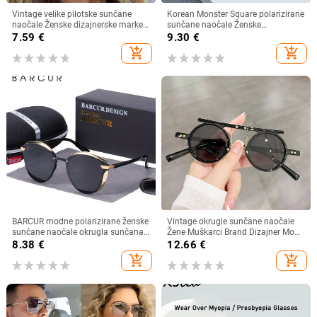
Vintage velike pilotske sunčane
Korean Monster Square polarizirane
naočale Ženske dizajnerske marke
sunčane naočale Ženske
Crno-žute naočale s gradijentnim
visokokvalitetne nježne luksuzne
7.59
€
9.30
€
sunčanim naočalama velikog
sunčane naočale Muške prevelike
add_shopping_cart
add_shopping_cart
okvira UV400 Luksuzne muške
nijanse UV400 naočale
naočale
BARCUR modne polarizirane ženske
Vintage okrugle sunčane naočale
sunčane naočale okrugla sunčana
Žene Muškarci Brand Dizajner Moda
stakla dame Lunette De Soleil
Gradient Sunčane naočale Ženske
8.38
€
12.66
€
Femme
Muške Retro Punk Hip Hop Gafas
add_shopping_cart
add_shopping_cart
De Sol