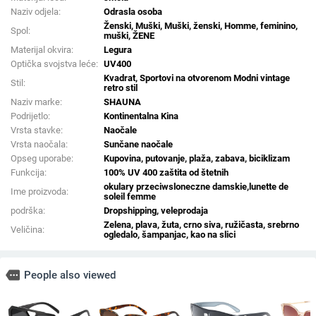
Naziv odjela:
Odrasla osoba
Ženski, Muški, Muški, ženski, Homme, feminino,
Spol:
muški, ŽENE
Materijal okvira:
Legura
Optička svojstva leće:
UV400
Kvadrat, Sportovi na otvorenom Modni vintage
Stil:
retro stil
Naziv marke:
SHAUNA
Podrijetlo:
Kontinentalna Kina
Vrsta stavke:
Naočale
Vrsta naočala:
Sunčane naočale
Opseg uporabe:
Kupovina, putovanje, plaža, zabava, biciklizam
Funkcija:
100% UV 400 zaštita od štetnih
okulary przeciwsloneczne damskie,lunette de
Ime proizvoda:
soleil femme
podrška:
Dropshipping, veleprodaja
Zelena, plava, žuta, crno siva, ružičasta, srebrno
Veličina:
ogledalo, šampanjac, kao na slici
more
People also viewed