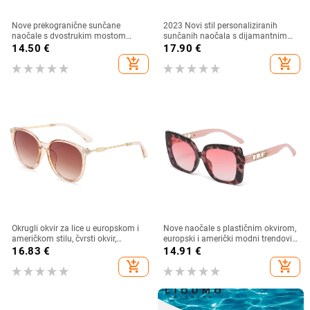
Nove prekogranične sunčane
2023 Novi stil personaliziranih
naočale s dvostrukim mostom
sunčanih naočala s dijamantnim
nepravilnog oblika, europski i
umetkom, moderne i četvrtaste
14.50
€
17.90
€
američki stil, popularne, moderne
naočale s dijamantnim rezom, hip
add_shopping_cart
add_shopping_cart
sunčane naočale, jedinstvene
hop sunčane naočale u uličnom
sunčane naočale
stilu
Okrugli okvir za lice u europskom i
Nove naočale s plastičnim okvirom,
američkom stilu, čvrsti okvir,
europski i američki modni trendovi
moderne retro okrugle metalne
s velikim okvirom, sunčane naočale
16.83
€
14.91
€
ručke, nove ženske sunčane
za vanjsku upotrebu
add_shopping_cart
add_shopping_cart
naočale