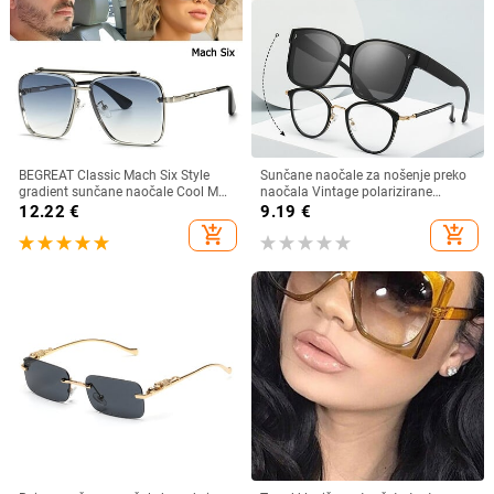
BEGREAT Classic Mach Six Style
Sunčane naočale za nošenje preko
gradient sunčane naočale Cool Men
naočala Vintage polarizirane
Vintage Brand Design Sunčane
sunčane naočale za muškarce i
12.22
€
9.19
€
naočale Lentes očki sunčanye
žene, kratkovidnost, dalekovidnost,
add_shopping_cart
add_shopping_cart
ženskie
sjenila za vožnju na otvorenom