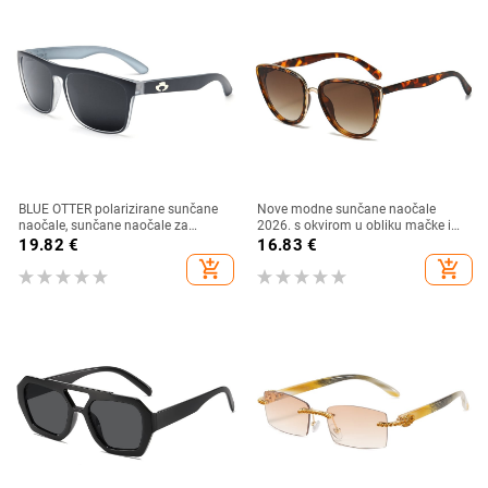
BLUE OTTER polarizirane sunčane
Nove modne sunčane naočale
naočale, sunčane naočale za
2026. s okvirom u obliku mačke i
sportove na otvorenom, sunčane
zlatnim rubom - moderne,
19.82
€
16.83
€
naočale za plažu, naočale za
elegantne i svestrane
add_shopping_cart
add_shopping_cart
ribolov, sunčane naočale za vožnju,
UV zaštita