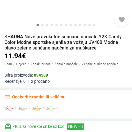
favorite
SHAUNA Nove pravokutne sunčane naočale Y2K Candy
Color Modne sportske sjenila za vožnju UV400 Modne
plavo zelene sunčane naočale za muškarce
11.94
€
Badu
Odjeća
Ženski pribor
Ženske naočale
Ženske sunčane naočale
Šifra proizvoda:
894589
Recenzije:
0
|
2
prodano
straighten
Odaberite model ili veličinu
redeem
NEWHR
-10% za nove korisnike uz kod: