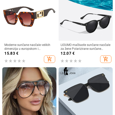
Moderne sunčane naočale velikih
LIOUMO mačkaste sunčane naočale
dimenzija u europskom i
za žene Polarizirane sunčane
američkom stilu, ženske četvrtaste
naočale za muškarce Anti-Glare
15.83
€
12.07
€
sunčane naočale s otvorenim
Vintage naočale Trendy Shade
add_shopping_cart
add_shopping_cart
krojem i širokim nogama,
Brown Lens zonnebril dames
veleprodaja muških naočala s
prekograničnim krojem