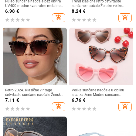
Ruiao sunčane naočale bez okvira
Trend klasične retro četvrtaste
UV400 modne kvadratne metalne
sunčane naočale Ženske velike
naočale za muškarce žene
sunčane naočale Ženske/muške
6.98
€
8.24
€
dizajnerske muške marke sunčane
retro sunčane naočale Lentes De
add_shopping_cart
add_shopping_cart
naočale za van
Sol Mujer
Retro 2024. Klasične vintage
Velike sunčane naočale u obliku
četvrtaste sunčane naočale Ženske
srca za žene Modne sunčane
velike sunčane naočale Ženske
naočale s ljubavnim srcem UV400
7.11
€
6.76
€
muške Retro Leopard Luksuzne
Zaštitne leće Punk naočale
add_shopping_cart
add_shopping_cart
sunčane naočale UV400