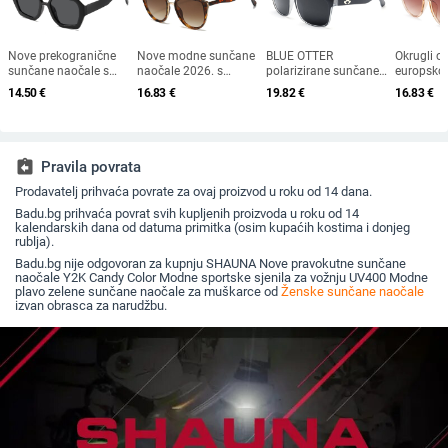
Nove prekogranične
Nove modne sunčane
BLUE OTTER
Okrugli ok
sunčane naočale s
naočale 2026. s
polarizirane sunčane
europsko
dvostrukim mostom
okvirom u obliku
naočale, sunčane
američkom 
14.50
€
16.83
€
19.82
€
16.83
€
nepravilnog oblika,
mačke i zlatnim
naočale za sportove
okvir, mo
europski i američki stil,
rubom - moderne,
na otvorenom,
okrugle m
popularne, moderne
elegantne i svestrane
sunčane naočale za
nove žen
sunčane naočale,
plažu, naočale za
naočale
jedinstvene sunčane
ribolov, sunčane
assignment_return
Pravila povrata
naočale
naočale za vožnju, UV
Prodavatelj prihvaća povrate za ovaj proizvod u roku od 14 dana.
zaštita
Badu.bg prihvaća povrat svih kupljenih proizvoda u roku od 14
kalendarskih dana od datuma primitka (osim kupaćih kostima i donjeg
rublja).
Badu.bg nije odgovoran za kupnju SHAUNA Nove pravokutne sunčane
naočale Y2K Candy Color Modne sportske sjenila za vožnju UV400 Modne
plavo zelene sunčane naočale za muškarce od
Ženske sunčane naočale
izvan obrasca za narudžbu.