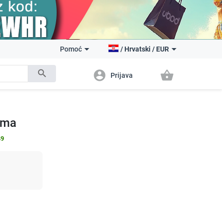
Pomoć
/
Hrvatski
/
EUR
search
account_circle
shopping_basket
Prijava
ima
49