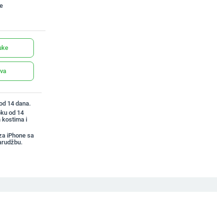
te
uke
ava
 od 14 dana.
oku od 14
 kostima i
za iPhone sa
arudžbu.