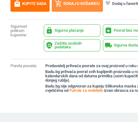
local_mall
add_shopping_cart
favorite
Dodaj u favori
KUPITE SADA
DODAJ U KOŠARICU
Sigurnost
lock
assignment_return
Sigurno plaćanje
Povrat bez m
prilikom
kupovine:
Zaštita osobnih
policy
local_shipping
Sigurna dost
podataka
Pravila povrata:
Prodavatelj prihvaća povrate za ovaj proizvod u roku
Badu.bg prihvaća povrat svih kupljenih proizvoda u r
kalendarskih dana od datuma primitka (osim kupaćih
donjeg rublja).
Badu.bg nije odgovoran za kupnju Silikonska maska 
cvjetićima od
Futrole za mobitele
izvan obrasca za n