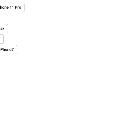
Phone 11 Pro
max
x
iPhone7