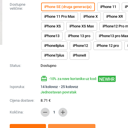
Dostupne
iPhone SE (druga generacija)
iPhone 11
i
veličine:
iPhone 11 Pro Max
iPhone X
iPhone XR
iPhone XS
iPhone XS Max
iPhone12 Pro 
iPhone13
iPhone 13 pro
iPhone13 pro Ma
iPhone8plus
iPhone12
iPhone 12 pro
iPhone7plus
iPhone8
Status:
Dostupno
redeem
NEWHR
-10% za nove korisnike uz kod:
Isporuka:
14 kolovoz - 25 kolovoz
Jednostavan povratak
Cijena dostave:
8.71
€
remove
add
Količina:
1