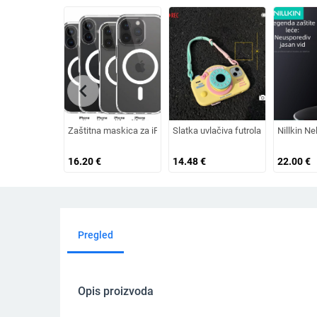
chevron_left
Zaštitna maskica za iPhone 16 s kristalnim štitom i magnet
Slatka uvlačiva futrola za kameru s
Nillkin N
16.20
€
14.48
€
22.00
€
Pregled
Opis proizvoda