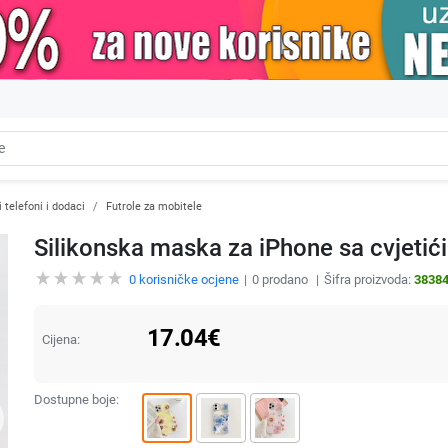
 telefoni i dodaci
Futrole za mobitele
Silikonska maska za iPhone sa cvjetić
0
korisničke ocjene
0
prodano
Šifra proizvoda:
3838
17.04
€
Cijena:
Dostupne boje: