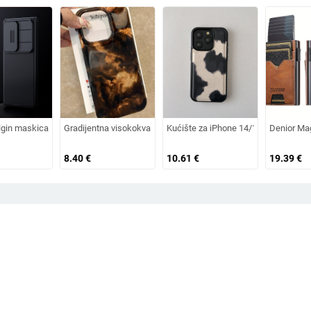
skom vakuumskom zaštitom za Apple Mate 70 Pro, TPU visokopropusna PC ploča
 stalkom za iPhone 17 i Apple 16, kompatibilna s 14/15 Pro Max
elgin maskica za Samsung S25Ultra telefon s25edge crna zrcalna Pro maskica s
Gradijentna visokokvalitetna zlatna i crna boja, prikladna za iP
Kućište za iPhone 14/13 s kožnim uzo
Denior Mag
8.40
€
10.61
€
19.39
€