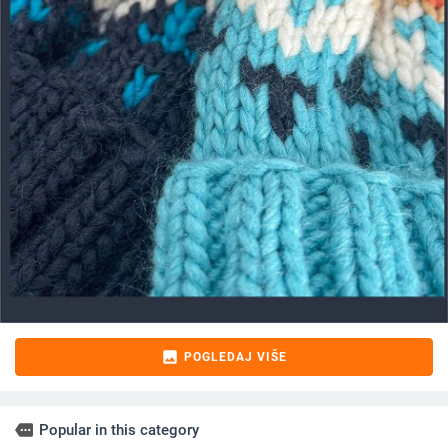
image
POGLEDAJ VIŠE
more
Popular in this category