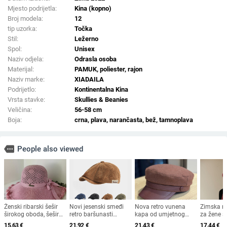
Mjesto podrijetla:
Kina (kopno)
Broj modela:
12
tip uzorka:
Točka
Stil:
Ležerno
Spol:
Unisex
Naziv odjela:
Odrasla osoba
Materijal:
PAMUK, poliester, rajon
Naziv marke:
XIADAILA
Podrijetlo:
Kontinentalna Kina
Vrsta stavke:
Skullies & Beanies
Veličina:
56-58 cm
Boja:
crna, plava, narančasta, bež, tamnoplava
more
People also viewed
Ženski ribarski šešir
Novi jesenski smeđi
Nova retro vunena
Zimska m
širokog oboda, šešir
retro baršunasti
kapa od umjetnog
za žene sr
za sunce, pleteni šešir
osmerokutni šešir za
krzna za jesen i zimu
starijih g
15.63
€
21.92
€
21.43
€
17.44
€