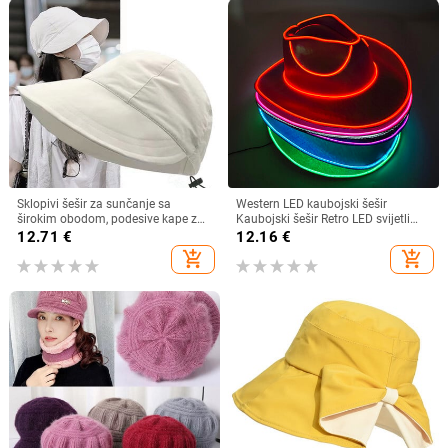
Sklopivi šešir za sunčanje sa
Western LED kaubojski šešir
širokim obodom, podesive kape za
Kaubojski šešir Retro LED svijetli
muškarce, žene, šeširi za plažu,
obod Jazz cilindar Svjetleći
12.71
€
12.16
€
ljetni brzosušeći viziri, ribarska kapa
mladenkin šešir Cosplay kostim
add_shopping_cart
add_shopping_cart
Kaubojsko odijelo za žene
muškarce