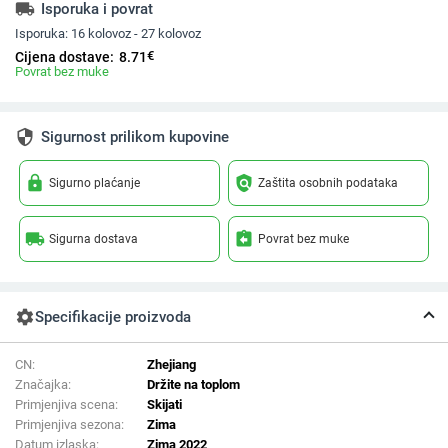
local_shipping
Isporuka i povrat
Isporuka:
16 kolovoz - 27 kolovoz
€
Cijena dostave:
8.71
Povrat bez muke
security
Sigurnost prilikom kupovine
lock
policy
Sigurno plaćanje
Zaštita osobnih podataka
local_shipping
assignment_return
Sigurna dostava
Povrat bez muke
settings
Specifikacije proizvoda
CN:
Zhejiang
Značajka:
Držite na toplom
Primjenjiva scena:
Skijati
Primjenjiva sezona:
Zima
Datum izlaska:
Zima 2022