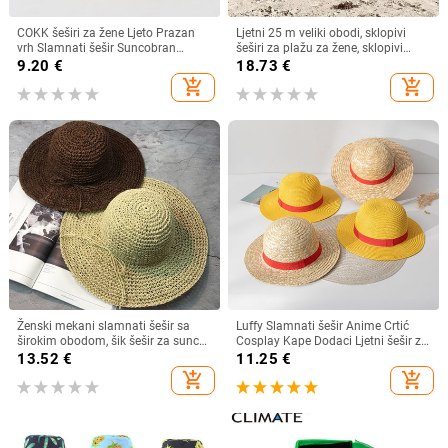
COKK šeširi za žene Ljeto Prazan
Ljetni 25 m veliki obodi, sklopivi
vrh Slamnati šešir Suncobran
šeširi za plažu za žene, sklopivi
Krema za sunčanje Šešir za plažu
slamnati šešir, šešir za zaštitu od
9.20
€
18.73
€
Ženski štitnik za zaštitu od sunca
sunca, šešir za putovanja
add_shopping_cart
add_shopping_cart
Roditelji Dječji Šeširi za sunce
Dropshipping
Ženski mekani slamnati šešir sa
Luffy Slamnati šešir Anime Crtić
širokim obodom, šik šešir za sunce
Cosplay Kape Dodaci Ljetni šešir za
Sklopivi ljetni slamnati šeširi za
sunce Suncobran Šešir za roditelje i
13.52
€
11.25
€
plažu za žene Kape za djevojčice
dijete Luffy šešir za žene Muškarci
add_shopping_cart
add_shopping_cart
Ženski šeširi od rafije