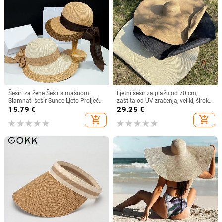
Šeširi za žene Šešir s mašnom
Ljetni šešir za plažu od 70 cm,
Slamnati šešir Sunce Ljeto Proljeće
zaštita od UV zračenja, veliki, široki
Veliki obodi Plaža Na otvorenom
obodi, 35 cm, sklopivi slamnati
15.79
€
29.25
€
Ženski ljetni šešir Sombreros De
šeširi, velike sklopive kape za
add_shopping_cart
add_shopping_cart
Mujer
zaštitu od sunca