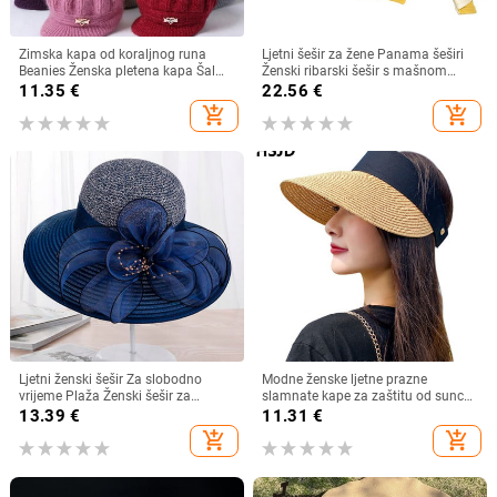
Zimska kapa od koraljnog runa
Ljetni šešir za žene Panama šeširi
Beanies Ženska pletena kapa Šal
Ženski ribarski šešir s mašnom
Održava toplinu Vunena pletena
Trend ženski šeširi s kantom
11.35
€
22.56
€
kapa Kapa sa šiltom Dvoslojne
Suncobran Prozračne kape za
add_shopping_cart
add_shopping_cart
zaštitne kape
sunce za žene
Ljetni ženski šešir Za slobodno
Modne ženske ljetne prazne
vrijeme Plaža Ženski šešir za
slamnate kape za zaštitu od sunca
sunčanje Elegantni šešir širokog
s velikim obodom, podesivi ženski
13.39
€
11.31
€
oboda Svileni šešir s kantom s
šešir za zaštitu od sunca za
add_shopping_cart
add_shopping_cart
cvijetom Ležerna kapa Ženska
sportove na plaži
fedora