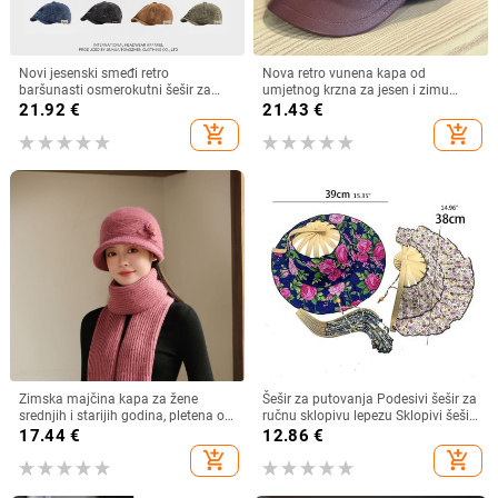
Novi jesenski smeđi retro
Nova retro vunena kapa od
baršunasti osmerokutni šešir za
umjetnog krzna za jesen i zimu
muškarce i žene, nošen unatrag s
2025. za žene, britanski
21.92
€
21.43
€
beretkom, univerzalni šešir u jednoj
osmerokutni ravni cilindar za
add_shopping_cart
add_shopping_cart
boji za jesen i zimu
književna putovanja
Zimska majčina kapa za žene
Šešir za putovanja Podesivi šešir za
srednjih i starijih godina, pletena od
ručnu sklopivu lepezu Sklopivi šešir
zečjeg krzna, otporna na hladnoću,
od bambusa i lepeza Ljetna plaža
17.44
€
12.86
€
topla, vunena kapa plus baršunasta
Sklopivi šešir i lepeza R7RF
add_shopping_cart
add_shopping_cart
kapa za umivaonik