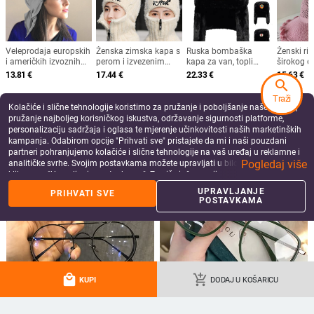
Šešir za sunčanje sa širokim
Ženski šešir s velikim obodom,
obodom Ženska anti-UV zaštita
slamnati šešir za plažu, pokrivalo
Planinarenje Ribarska kapa na
za lice, ljetni šešir za sunce
12.81
€
18.29
€
preklop Ljetni jednobojni pamučni
add_shopping_cart
add_shopping_cart
prozračni šešir Bucekt za plažu
search
Traži
Kolačiće i slične tehnologije koristimo za pružanje i poboljšanje naše Usluge,
pružanje najboljeg korisničkog iskustva, održavanje sigurnosti platforme,
personalizaciju sadržaja i oglasa te mjerenje učinkovitosti naših marketinških
kampanja. Odabirom opcije "Prihvati sve" pristajete da mi i naši pouzdani
partneri pohranjujemo kolačiće i slične tehnologije na vaš uređaj u reklamne i
Pogledaj više
analitičke svrhe. Svojim postavkama možete upravljati u bilo kojem trenutku
klikom na "Upravljanje postavkama". Za više informacija pogledajte našu
Politiku privatnosti
.
UPRAVLJANJE
PRIHVATI SVE
POSTAVKAMA
Vintage Hepburn kapa Ženski crni
Ženska dvostrana ribarska kapa
slamnati šeširi s mašnom Šešir za
sunčanje na plaži Ljetna zaštita od
9.28
€
15.51
€
sunca Šešir s velikim obodom Kape
add_shopping_cart
add_shopping_cart
local_mall
add_shopping_cart
KUPI
DODAJ U KOŠARICU