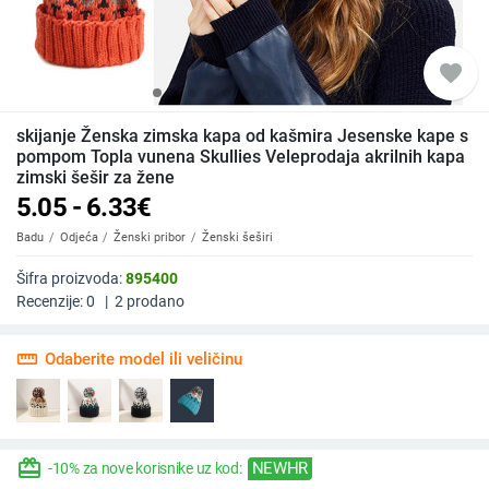
favorite
skijanje Ženska zimska kapa od kašmira Jesenske kape s
pompom Topla vunena Skullies Veleprodaja akrilnih kapa
zimski šešir za žene
5.05 - 6.33
€
Badu
Odjeća
Ženski pribor
Ženski šeširi
Šifra proizvoda:
895400
Recenzije:
0
|
2
prodano
straighten
Odaberite model ili veličinu
redeem
NEWHR
-10% za nove korisnike uz kod: