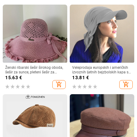
Ženski ribarski šešir širokog oboda,
Veleprodaja europskih i američkih
šešir za sunce, pleteni šešir za
izvoznih ljetnih bejzbolskih kapa s
sunce, šešir za odmor na plaži, šešir
vezicom na leđima, vanjski šešir,
15.63
€
13.81
€
za sunce širokog oboda
jednobojni vizir, šal/šešir
add_shopping_cart
add_shopping_cart