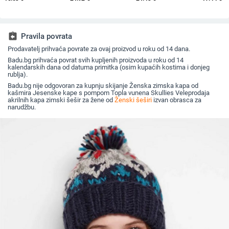
za sunce, šešir za
muškarce i žene,
2025. za žene,
od zečjeg
odmor na plaži, šešir
nošen unatrag s
britanski osmerokutni
otporna n
za sunce širokog
beretkom, univerzalni
ravni cilindar za
topla, vu
oboda
šešir u jednoj boji za
književna putovanja
plus bar
jesen i zimu
za umiva
assignment_return
Pravila povrata
Prodavatelj prihvaća povrate za ovaj proizvod u roku od 14 dana.
Badu.bg prihvaća povrat svih kupljenih proizvoda u roku od 14
kalendarskih dana od datuma primitka (osim kupaćih kostima i donjeg
rublja).
Badu.bg nije odgovoran za kupnju skijanje Ženska zimska kapa od
kašmira Jesenske kape s pompom Topla vunena Skullies Veleprodaja
akrilnih kapa zimski šešir za žene od
Ženski šeširi
izvan obrasca za
narudžbu.