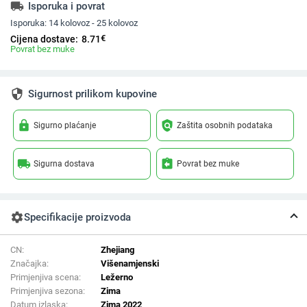
local_shipping
Isporuka i povrat
Isporuka:
14 kolovoz - 25 kolovoz
€
Cijena dostave:
8.71
Povrat bez muke
security
Sigurnost prilikom kupovine
lock
policy
Sigurno plaćanje
Zaštita osobnih podataka
local_shipping
assignment_return
Sigurna dostava
Povrat bez muke
settings
Specifikacije proizvoda
CN:
Zhejiang
Značajka:
Višenamjenski
Primjenjiva scena:
Ležerno
Primjenjiva sezona:
Zima
Datum izlaska:
Zima 2022