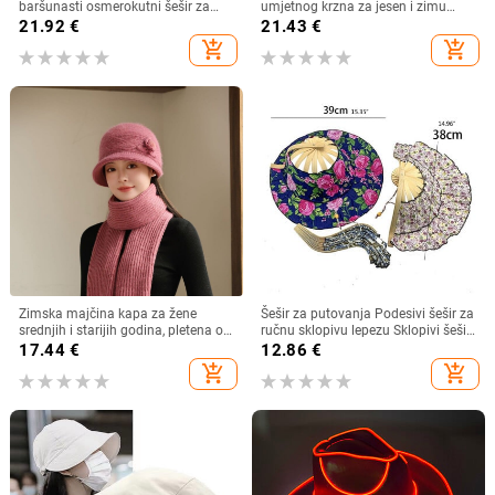
baršunasti osmerokutni šešir za
umjetnog krzna za jesen i zimu
muškarce i žene, nošen unatrag s
2025. za žene, britanski
21.92
€
21.43
€
beretkom, univerzalni šešir u jednoj
osmerokutni ravni cilindar za
add_shopping_cart
add_shopping_cart
boji za jesen i zimu
književna putovanja
Zimska majčina kapa za žene
Šešir za putovanja Podesivi šešir za
srednjih i starijih godina, pletena od
ručnu sklopivu lepezu Sklopivi šešir
zečjeg krzna, otporna na hladnoću,
od bambusa i lepeza Ljetna plaža
17.44
€
12.86
€
topla, vunena kapa plus baršunasta
Sklopivi šešir i lepeza R7RF
add_shopping_cart
add_shopping_cart
kapa za umivaonik