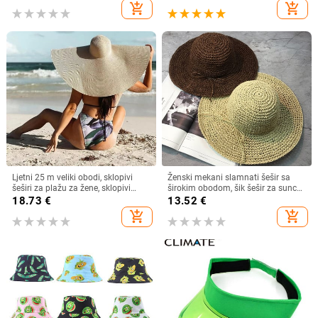
Ženski štitnik za zaštitu od sunca
dijete Luffy šešir za žene Muškarci
add_shopping_cart
add_shopping_cart
Roditelji Dječji Šeširi za sunce
Ljetni 25 m veliki obodi, sklopivi
Ženski mekani slamnati šešir sa
šeširi za plažu za žene, sklopivi
širokim obodom, šik šešir za sunce
slamnati šešir, šešir za zaštitu od
Sklopivi ljetni slamnati šeširi za
18.73
€
13.52
€
sunca, šešir za putovanja
plažu za žene Kape za djevojčice
add_shopping_cart
add_shopping_cart
Dropshipping
Ženski šeširi od rafije