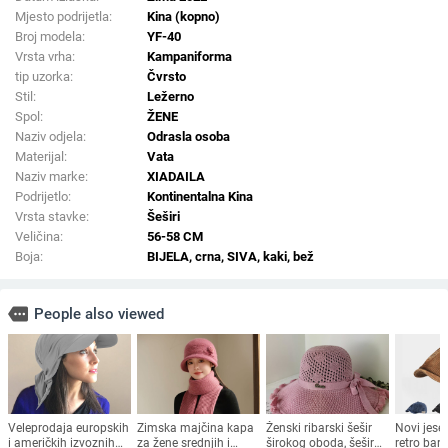
Mjesto podrijetla:
Kina (kopno)
Broj modela:
YF-40
Vrsta vrha:
Kampaniforma
tip uzorka:
Čvrsto
Stil:
Ležerno
Spol:
ŽENE
Naziv odjela:
Odrasla osoba
Materijal:
Vata
Naziv marke:
XIADAILA
Podrijetlo:
Kontinentalna Kina
Vrsta stavke:
Šeširi
Veličina:
56-58 CM
Boja:
BIJELA, crna, SIVA, kaki, bež
more
People also viewed
Veleprodaja europskih
Zimska majčina kapa
Ženski ribarski šešir
Novi jese
i američkih izvoznih
za žene srednjih i
širokog oboda, šešir
retro bar