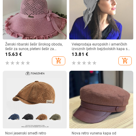
Ženski ribarski šešir širokog oboda,
Veleprodaja europskih i američkih
šešir za sunce, pleteni šešir za
izvoznih ljetnih bejzbolskih kapa s
sunce, šešir za odmor na plaži, šešir
vezicom na leđima, vanjski šešir,
15.63
€
13.81
€
za sunce širokog oboda
jednobojni vizir, šal/šešir
add_shopping_cart
add_shopping_cart
Novi jesenski smeđi retro
Nova retro vunena kapa od