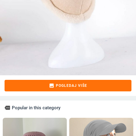
image
POGLEDAJ VIŠE
more
Popular in this category