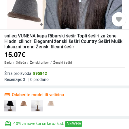
favorite
snijeg VUNENA kapa Ribarski šešir Topli šeširi za žene
Hladni cilindri Elegantni ženski šeširi Country Šeširi Muški
luksuzni brend Ženski filcani šešir
15.07
€
Badu
Odjeća
Ženski pribor
Ženski šeširi
Šifra proizvoda:
895842
Recenzije:
0
|
0
prodano
straighten
Odaberite model ili veličinu
redeem
NEWHR
-10% za nove korisnike uz kod: