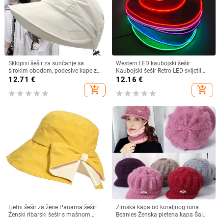
Sklopivi šešir za sunčanje sa
Western LED kaubojski šešir
širokim obodom, podesive kape za
Kaubojski šešir Retro LED svijetli
muškarce, žene, šeširi za plažu,
obod Jazz cilindar Svjetleći
12.71
€
12.16
€
ljetni brzosušeći viziri, ribarska kapa
mladenkin šešir Cosplay kostim
add_shopping_cart
add_shopping_cart
Kaubojsko odijelo za žene
muškarce
Ljetni šešir za žene Panama šeširi
Zimska kapa od koraljnog runa
Ženski ribarski šešir s mašnom
Beanies Ženska pletena kapa Šal