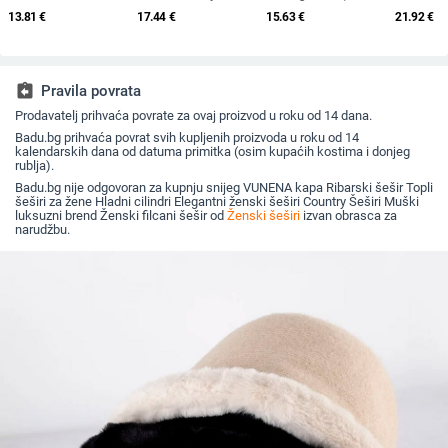
ljetnih bejzbolskih
starijih godina, pletena
za sunce, pleteni šešir
osmerokut
13.81
€
17.44
€
15.63
€
21.92
€
kapa s vezicom na
od zečjeg krzna,
za sunce, šešir za
muškarce 
leđima, vanjski šešir,
otporna na hladnoću,
odmor na plaži, šešir
nošen un
jednobojni vizir, šal/
topla, vunena kapa
za sunce širokog
beretkom,
šešir
plus baršunasta kapa
oboda
šešir u je
za umivaonik
jesen i z
assignment_return
Pravila povrata
Prodavatelj prihvaća povrate za ovaj proizvod u roku od 14 dana.
Badu.bg prihvaća povrat svih kupljenih proizvoda u roku od 14
kalendarskih dana od datuma primitka (osim kupaćih kostima i donjeg
rublja).
Badu.bg nije odgovoran za kupnju snijeg VUNENA kapa Ribarski šešir Topli
šeširi za žene Hladni cilindri Elegantni ženski šeširi Country Šeširi Muški
luksuzni brend Ženski filcani šešir od
Ženski šeširi
izvan obrasca za
narudžbu.