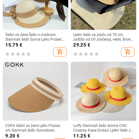
Šeširi za žene Šešir s mašnom
Ljetni šešir za plažu od 70 cm,
Slamnati šešir Sunce Ljeto Proljeće
zaštita od UV zračenja, veliki, široki
Veliki obodi Plaža Na otvorenom
obodi, 35 cm, sklopivi slamnati
15.79
€
29.25
€
Ženski ljetni šešir Sombreros De
šeširi, velike sklopive kape za
add_shopping_cart
add_shopping_cart
Mujer
zaštitu od sunca
COKK šeširi za žene Ljeto Prazan
Luffy Slamnati šešir Anime Crtić
vrh Slamnati šešir Suncobran
Cosplay Kape Dodaci Ljetni šešir za
Krema za sunčanje Šešir za plažu
sunce Suncobran Šešir za roditelje i
9.20
€
11.25
€