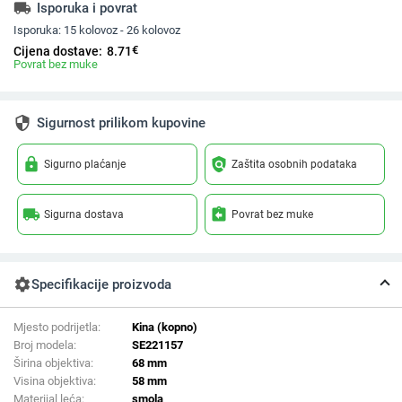
local_shipping
Isporuka i povrat
Isporuka:
15 kolovoz - 26 kolovoz
€
Cijena dostave:
8.71
Povrat bez muke
security
Sigurnost prilikom kupovine
lock
policy
Sigurno plaćanje
Zaštita osobnih podataka
local_shipping
assignment_return
Sigurna dostava
Povrat bez muke
settings
Specifikacije proizvoda
Mjesto podrijetla:
Kina (kopno)
Broj modela:
SE221157
Širina objektiva:
68 mm
Visina objektiva:
58 mm
Materijal leća:
smola