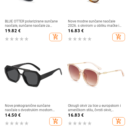
BLUE OTTER polarizirane sunčane
Nove modne sunčane naočale
naočale, sunčane naočale za
2026. s okvirom u obliku mačke i
sportove na otvorenom, sunčane
zlatnim rubom - moderne,
19.82
€
16.83
€
naočale za plažu, naočale za
elegantne i svestrane
add_shopping_cart
add_shopping_cart
ribolov, sunčane naočale za vožnju,
UV zaštita
Nove prekogranične sunčane
Okrugli okvir za lice u europskom i
naočale s dvostrukim mostom
američkom stilu, čvrsti okvir,
nepravilnog oblika, europski i
moderne retro okrugle metalne
14.50
€
16.83
€
američki stil, popularne, moderne
ručke, nove ženske sunčane
add_shopping_cart
add_shopping_cart
sunčane naočale, jedinstvene
naočale
sunčane naočale