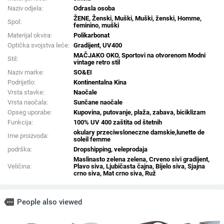
Naziv odjela:
Odrasla osoba
ŽENE, Ženski, Muški, Muški, ženski, Homme,
Spol:
feminino, muški
Materijal okvira:
Polikarbonat
Optička svojstva leće:
Gradijent, UV400
MAČJAKO OKO, Sportovi na otvorenom Modni
Stil:
vintage retro stil
Naziv marke:
SO&EI
Podrijetlo:
Kontinentalna Kina
Vrsta stavke:
Naočale
Vrsta naočala:
Sunčane naočale
Opseg uporabe:
Kupovina, putovanje, plaža, zabava, biciklizam
Funkcija:
100% UV 400 zaštita od štetnih
okulary przeciwsloneczne damskie,lunette de
Ime proizvoda:
soleil femme
podrška:
Dropshipping, veleprodaja
Maslinasto zelena zelena, Crveno sivi gradijent,
Veličina:
Plavo siva, Ljubičasta čajna, Bijelo siva, Sjajna
crno siva, Mat crno siva, Ruž
more
People also viewed