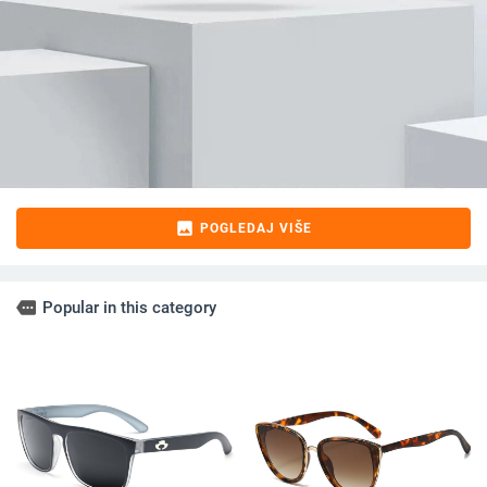
image
POGLEDAJ VIŠE
more
Popular in this category