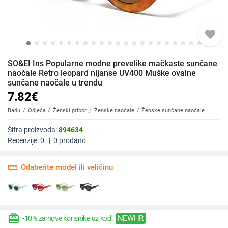
favorite
SO&EI Ins Popularne modne prevelike mačkaste sunčane
naočale Retro leopard nijanse UV400 Muške ovalne
sunčane naočale u trendu
7.82
€
Badu
Odjeća
Ženski pribor
Ženske naočale
Ženske sunčane naočale
Šifra proizvoda:
894634
Recenzije:
0
|
0
prodano
straighten
Odaberite model ili veličinu
redeem
NEWHR
-10% za nove korisnike uz kod: