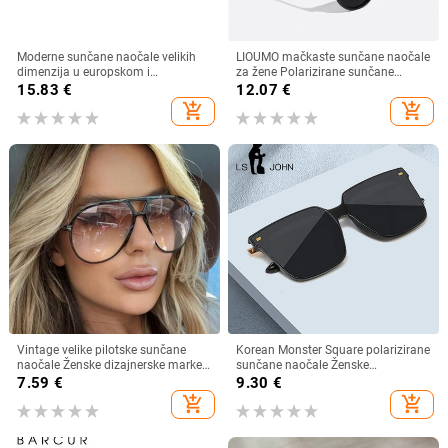
Moderne sunčane naočale velikih
LIOUMO mačkaste sunčane naočale
dimenzija u europskom i
za žene Polarizirane sunčane
američkom stilu, ženske četvrtaste
naočale za muškarce Anti-Glare
15.83
€
12.07
€
sunčane naočale s otvorenim
Vintage naočale Trendy Shade
add_shopping_cart
add_shopping_cart
krojem i širokim nogama,
Brown Lens zonnebril dames
veleprodaja muških naočala s
prekograničnim krojem
Vintage velike pilotske sunčane
Korean Monster Square polarizirane
naočale Ženske dizajnerske marke
sunčane naočale Ženske
Crno-žute naočale s gradijentnim
visokokvalitetne nježne luksuzne
7.59
€
9.30
€
sunčanim naočalama velikog
sunčane naočale Muške prevelike
add_shopping_cart
add_shopping_cart
okvira UV400 Luksuzne muške
nijanse UV400 naočale
naočale