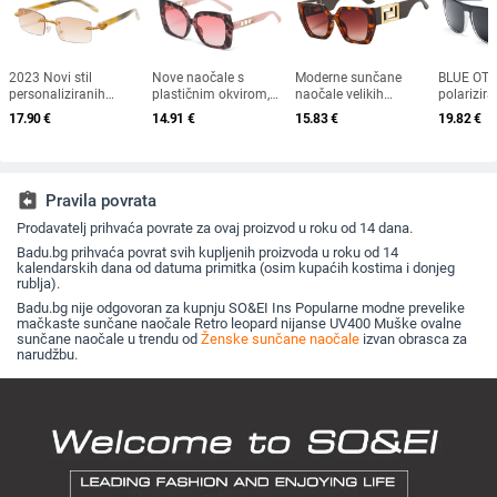
2023 Novi stil
Nove naočale s
Moderne sunčane
BLUE OT
personaliziranih
plastičnim okvirom,
naočale velikih
polarizir
sunčanih naočala s
europski i američki
dimenzija u
naočale,
17.90
€
14.91
€
15.83
€
19.82
€
dijamantnim
modni trendovi s
europskom i
naočale z
umetkom, moderne i
velikim okvirom,
američkom stilu,
na otvor
četvrtaste naočale s
sunčane naočale za
ženske četvrtaste
sunčane 
dijamantnim rezom,
vanjsku upotrebu
sunčane naočale s
plažu, na
hip hop sunčane
otvorenim krojem i
ribolov, 
assignment_return
Pravila povrata
naočale u uličnom
širokim nogama,
naočale z
stilu
Prodavatelj prihvaća povrate za ovaj proizvod u roku od 14 dana.
veleprodaja muških
zaštita
naočala s
Badu.bg prihvaća povrat svih kupljenih proizvoda u roku od 14
prekograničnim
kalendarskih dana od datuma primitka (osim kupaćih kostima i donjeg
krojem
rublja).
Badu.bg nije odgovoran za kupnju SO&EI Ins Popularne modne prevelike
mačkaste sunčane naočale Retro leopard nijanse UV400 Muške ovalne
sunčane naočale u trendu od
Ženske sunčane naočale
izvan obrasca za
narudžbu.