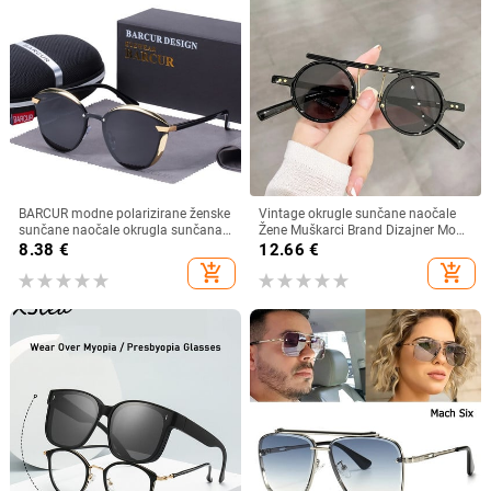
BARCUR modne polarizirane ženske
Vintage okrugle sunčane naočale
sunčane naočale okrugla sunčana
Žene Muškarci Brand Dizajner Moda
stakla dame Lunette De Soleil
Gradient Sunčane naočale Ženske
8.38
€
12.66
€
Femme
Muške Retro Punk Hip Hop Gafas
add_shopping_cart
add_shopping_cart
De Sol