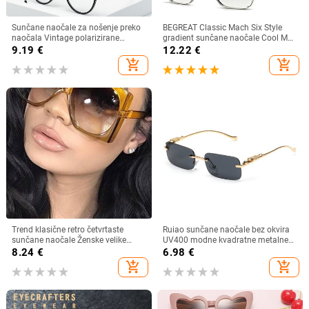
Sunčane naočale za nošenje preko
BEGREAT Classic Mach Six Style
naočala Vintage polarizirane
gradient sunčane naočale Cool Men
sunčane naočale za muškarce i
Vintage Brand Design Sunčane
9.19
€
12.22
€
žene, kratkovidnost, dalekovidnost,
naočale Lentes očki sunčanye
add_shopping_cart
add_shopping_cart
sjenila za vožnju na otvorenom
ženskie
Trend klasične retro četvrtaste
Ruiao sunčane naočale bez okvira
sunčane naočale Ženske velike
UV400 modne kvadratne metalne
sunčane naočale Ženske/muške
naočale za muškarce žene
8.24
€
6.98
€
retro sunčane naočale Lentes De
dizajnerske muške marke sunčane
add_shopping_cart
add_shopping_cart
Sol Mujer
naočale za van