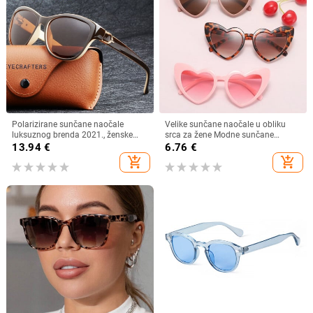
Polarizirane sunčane naočale
Velike sunčane naočale u obliku
luksuznog brenda 2021., ženske
srca za žene Modne sunčane
ženske elegantne sunčane naočale
naočale s ljubavnim srcem UV400
13.94
€
6.76
€
za žene Ženske naočale za vožnju
Zaštitne leće Punk naočale
add_shopping_cart
add_shopping_cart
Oculos De Sol