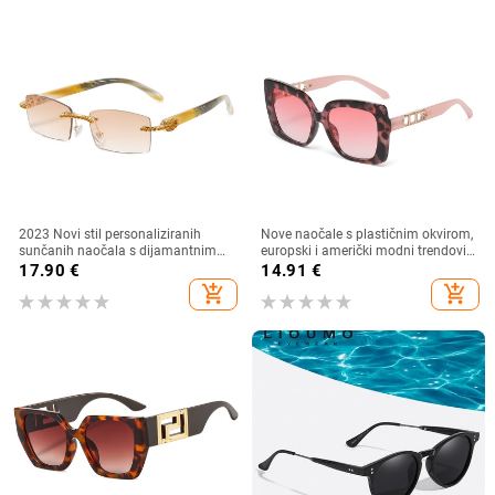
2023 Novi stil personaliziranih
Nove naočale s plastičnim okvirom,
sunčanih naočala s dijamantnim
europski i američki modni trendovi
umetkom, moderne i četvrtaste
s velikim okvirom, sunčane naočale
17.90
€
14.91
€
naočale s dijamantnim rezom, hip
za vanjsku upotrebu
add_shopping_cart
add_shopping_cart
hop sunčane naočale u uličnom
stilu