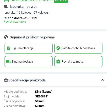
redeem
-10% za nove korisnike uz kod:
local_shipping
Isporuka i povrat
Isporuka:
16 kolovoz - 27 kolovoz
€
Cijena dostave:
8.71
Povrat bez muke
security
Sigurnost prilikom kupovine
lock
policy
Sigurno plaćanje
Zaštita osobnih podataka
local_shipping
assignment_return
Sigurna dostava
Povrat bez muke
settings
Specifikacije proizvoda
Mjesto podrijetla:
Kina (kopno)
Broj modela:
SE208141
Širina objektiva:
58 mm
Visina objektiva:
50 mm