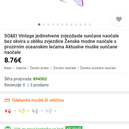
favorite
SO&EI Vintage jedinstvene zvjezdaste sunčane naočale
bez okvira u obliku zvjezdice Ženske modne naočale s
prozirnim oceanskim lećama Aktualne muške sunčane
naočale
8.76
€
Badu
Odjeća
Ženski pribor
Ženske naočale
Ženske sunčane naočale
Šifra proizvoda:
894502
Recenzije:
0
|
3
prodano
straighten
Odaberite model ili veličinu
NEWHR