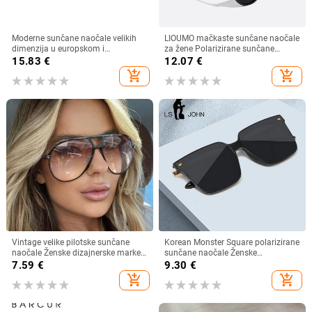
Moderne sunčane naočale velikih
LIOUMO mačkaste sunčane naočale
dimenzija u europskom i
za žene Polarizirane sunčane
američkom stilu, ženske četvrtaste
naočale za muškarce Anti-Glare
15.83
€
12.07
€
sunčane naočale s otvorenim
Vintage naočale Trendy Shade
add_shopping_cart
add_shopping_cart
krojem i širokim nogama,
Brown Lens zonnebril dames
veleprodaja muških naočala s
prekograničnim krojem
Vintage velike pilotske sunčane
Korean Monster Square polarizirane
naočale Ženske dizajnerske marke
sunčane naočale Ženske
Crno-žute naočale s gradijentnim
visokokvalitetne nježne luksuzne
7.59
€
9.30
€
sunčanim naočalama velikog
sunčane naočale Muške prevelike
add_shopping_cart
add_shopping_cart
okvira UV400 Luksuzne muške
nijanse UV400 naočale
naočale