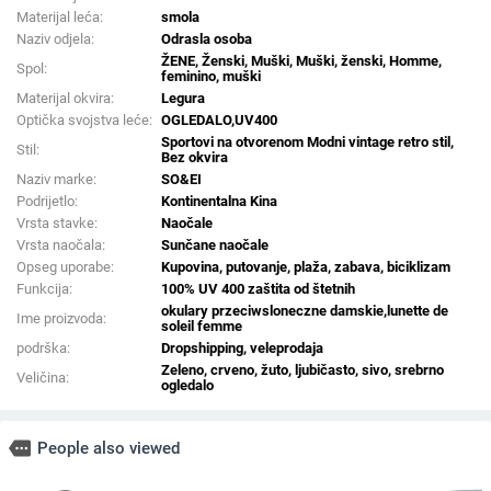
Materijal leća:
smola
Naziv odjela:
Odrasla osoba
ŽENE, Ženski, Muški, Muški, ženski, Homme,
Spol:
feminino, muški
Materijal okvira:
Legura
Optička svojstva leće:
OGLEDALO,UV400
Sportovi na otvorenom Modni vintage retro stil,
Stil:
Bez okvira
Naziv marke:
SO&EI
Podrijetlo:
Kontinentalna Kina
Vrsta stavke:
Naočale
Vrsta naočala:
Sunčane naočale
Opseg uporabe:
Kupovina, putovanje, plaža, zabava, biciklizam
Funkcija:
100% UV 400 zaštita od štetnih
okulary przeciwsloneczne damskie,lunette de
Ime proizvoda:
soleil femme
podrška:
Dropshipping, veleprodaja
Zeleno, crveno, žuto, ljubičasto, sivo, srebrno
Veličina:
ogledalo
more
People also viewed