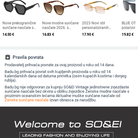
Nove prekogranične
Nove modne sunčane
2023 Novi stil
BLUE OT
sunčane naočale s
naočale 2026. s
personaliziranih
polarizir
dvostrukim mostom
okvirom u obliku
sunčanih naočala s
naočale,
14.50
€
16.83
€
17.90
€
19.82
€
nepravilnog oblika,
mačke i zlatnim
dijamantnim
naočale z
europski i američki stil,
rubom - moderne,
umetkom, moderne i
na otvor
popularne, moderne
elegantne i svestrane
četvrtaste naočale s
sunčane 
sunčane naočale,
dijamantnim rezom,
plažu, na
jedinstvene sunčane
hip hop sunčane
ribolov, 
assignment_return
Pravila povrata
naočale
naočale u uličnom
naočale z
Prodavatelj prihvaća povrate za ovaj proizvod u roku od 14 dana.
stilu
zaštita
Badu.bg prihvaća povrat svih kupljenih proizvoda u roku od 14
kalendarskih dana od datuma primitka (osim kupaćih kostima i donjeg
rublja).
Badu.bg nije odgovoran za kupnju SO&EI Vintage jedinstvene zvjezdaste
sunčane naočale bez okvira u obliku zvjezdice Ženske modne naočale s
prozirnim oceanskim lećama Aktualne muške sunčane naočale od
Ženske sunčane naočale
izvan obrasca za narudžbu.