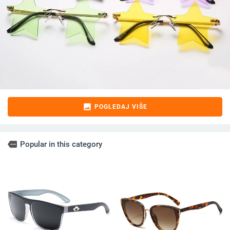
image
POGLEDAJ VIŠE
more
Popular in this category