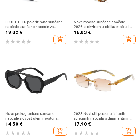
BLUE OTTER polarizirane sunčane
Nove modne sunčane naočale
naočale, sunčane naočale za
2026. s okvirom u obliku mačke i
sportove na otvorenom, sunčane
zlatnim rubom - moderne,
19.82
€
16.83
€
naočale za plažu, naočale za
elegantne i svestrane
add_shopping_cart
add_shopping_cart
ribolov, sunčane naočale za vožnju,
UV zaštita
Nove prekogranične sunčane
2023 Novi stil personaliziranih
naočale s dvostrukim mostom
sunčanih naočala s dijamantnim
nepravilnog oblika, europski i
umetkom, moderne i četvrtaste
14.50
€
17.90
€
američki stil, popularne, moderne
naočale s dijamantnim rezom, hip
add_shopping_cart
add_shopping_cart
sunčane naočale, jedinstvene
hop sunčane naočale u uličnom
sunčane naočale
stilu