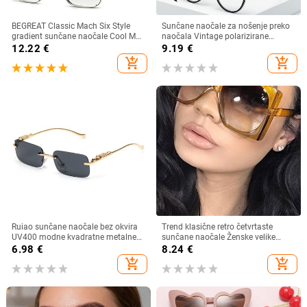
BEGREAT Classic Mach Six Style
Sunčane naočale za nošenje preko
gradient sunčane naočale Cool Men
naočala Vintage polarizirane
Vintage Brand Design Sunčane
sunčane naočale za muškarce i
12.22
€
9.19
€
naočale Lentes očki sunčanye
žene, kratkovidnost, dalekovidnost,
add_shopping_cart
add_shopping_cart
ženskie
sjenila za vožnju na otvorenom
Ruiao sunčane naočale bez okvira
Trend klasične retro četvrtaste
UV400 modne kvadratne metalne
sunčane naočale Ženske velike
naočale za muškarce žene
sunčane naočale Ženske/muške
6.98
€
8.24
€
dizajnerske muške marke sunčane
retro sunčane naočale Lentes De
add_shopping_cart
add_shopping_cart
naočale za van
Sol Mujer