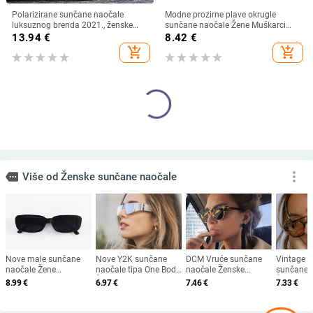
Polarizirane sunčane naočale
Modne prozirne plave okrugle
luksuznog brenda 2021., ženske
sunčane naočale Žene Muškarci
ženske elegantne sunčane naočale
2024 Retro kornjačaste male
13.94
€
8.42
€
za žene Ženske naočale za vožnju
četvrtaste sunčane naočale UV400
add_shopping_cart
add_shopping_cart
Oculos De Sol
Lunettes De Soleil
Nove modne sunčane naočale
Prevelike četvrtaste sunčane
Ženske klasične UV400 naočale
naočale Ženske retro crne sjenila za
Vintage luksuzni dizajn Gafas De
vožnju Naočale Ženske vintage
8.58
€
7.20
€
Sol Solncezaŝitnye Očki
dizajnerske sunčane naočale s
add_shopping_cart
add_shopping_cart
ogledalom