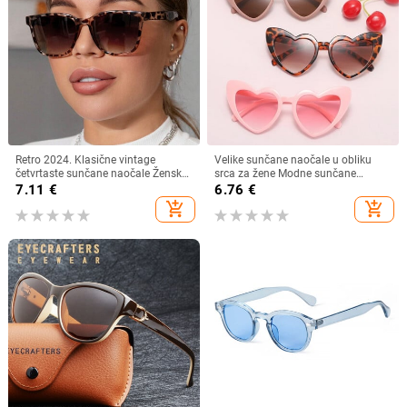
Retro 2024. Klasične vintage
Velike sunčane naočale u obliku
četvrtaste sunčane naočale Ženske
srca za žene Modne sunčane
velike sunčane naočale Ženske
naočale s ljubavnim srcem UV400
7.11
€
6.76
€
muške Retro Leopard Luksuzne
Zaštitne leće Punk naočale
add_shopping_cart
add_shopping_cart
sunčane naočale UV400