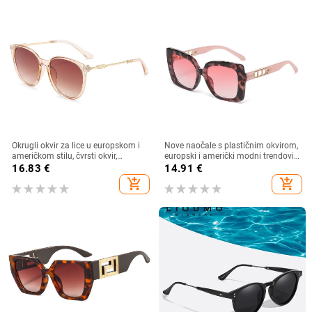
Okrugli okvir za lice u europskom i
Nove naočale s plastičnim okvirom,
američkom stilu, čvrsti okvir,
europski i američki modni trendovi
moderne retro okrugle metalne
s velikim okvirom, sunčane naočale
16.83
€
14.91
€
ručke, nove ženske sunčane
za vanjsku upotrebu
add_shopping_cart
add_shopping_cart
naočale