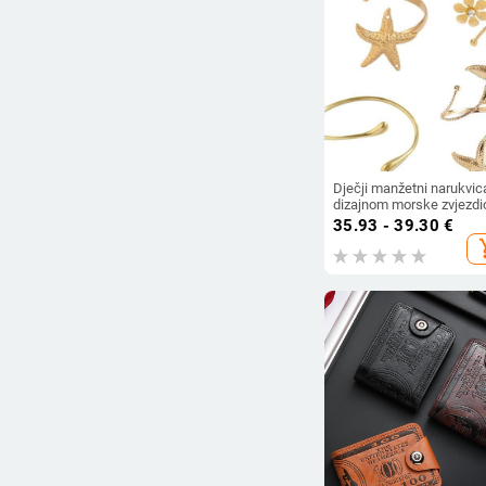
Dječji manžetni narukvic
dizajnom morske zvjezdic
cvijeta, agat, oblik
35.93 - 39.30
€
konstelacije, ležerni stil,
add_s
proljeće 2025