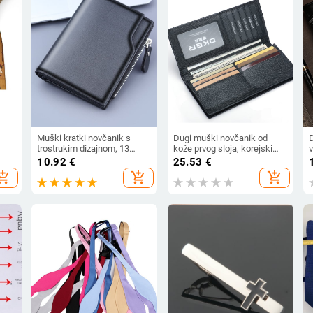
Muški kratki novčanik s
Dugi muški novčanik od
trostrukim dizajnom, 13
kože prvog sloja, korejski
pretinaca za kartice, zip
stil; poslovni kožni novčanik
p
10.92
€
25.53
€
a
pretinac za novčiće, PU
j
hopping_cart
add_shopping_cart
add_shopping_cart
koža, lagan
o