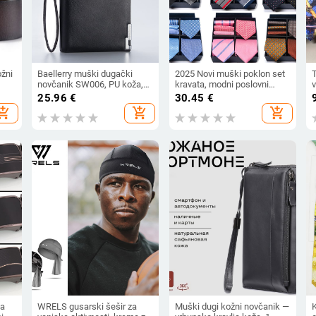
ožni
Baellerry muški dugački
2025 Novi muški poklon set
T
novčanik SW006, PU koža,
kravata, modni poslovni
v
an
poslovni stil, kopča i
jednobojni žakard kravata,
25.96
€
30.45
€
zatvarač, podstava poliester
kvadratni šal, prekogranična
u
hopping_cart
add_shopping_cart
add_shopping_cart
vruća rasprodaja
ča
WRELS gusarski šešir za
Muški dugi kožni novčanik —
K