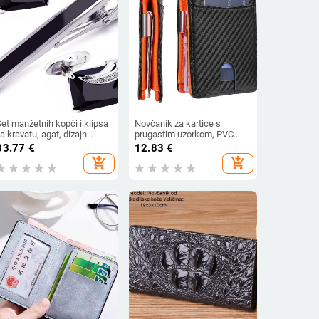
et manžetnih kopči i klipsa
Novčanik za kartice s
a kravatu, agat, dizajn
prugastim uzorkom, PVC
azviježđa, proljeće 2025
vanjski dio, PU podstava,
33.77
€
12.83
€
prozračan, antibakterijski
add_shopping_cart
add_shopping_cart