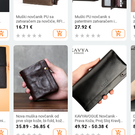
Muški novčanik PU sa
Muški PU novčanik s
U
zatvaračem za novčiće, RFID
patentnim zatvaračem i
z
povi
zaštita, retro stil (PU;
lancem, velika kapacitet
16.71
€
27.92
€
an
poliester podstava; proljeće
kartica, najlonska podstava
hopping_cart
add_shopping_cart
add_shopping_cart
2024; zaštita od krađe)
Nova muška novčanik od
KAVYAVOGUE Novčanik -
ni
prve sloje kože, bi-fold, koža
Prava Koža, Prvij Sloj Kravlje
goveda tretirana biljnim
Kože, Dugi Novčanik Za
o
35.89 - 36.85
€
49.92 - 50.38
€
tanjenjem, minimalistički
Poslovne Svrhe
hopping_cart
add_shopping_cart
add_shopping_cart
ma,
dizajn laganog luksuza