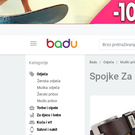
menu
Badu
Odjeća
Muški pri
Kategorije
Spojke Za
local_offer
Odjeća
Ženska odjeća
Muška odjeća
Ženski pribor
Muški pribor
business_center
Torbe i cipele
child_friendly
Za djecu i bebe
weekend
Kuća i vrt
watch
Satovi i nakit