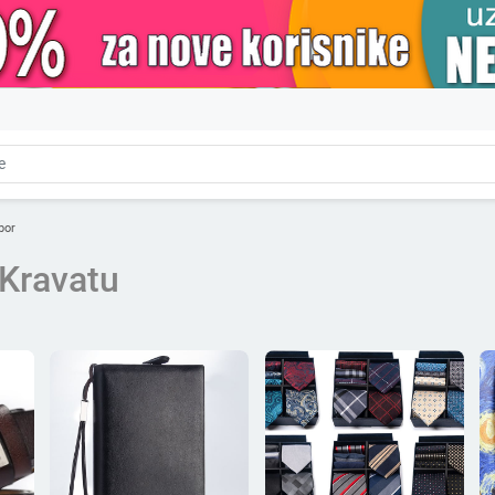
bor
 Kravatu