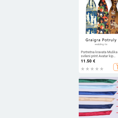
Portretna kravata Muška
svileni print Avatar kip
Vintage Egipat Europski i
11.50
€
američki Zabavna smeđ
add_s
Plava Ležerna