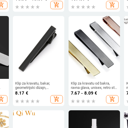
elektroplatirano, mogućnost
hopping_cart
add_shopping_cart
add_shopping_cart
prilagodbe
Klip za kravatu, bakar,
Klip za kravatu od bakra,
K
geometrijski dizajn,
ravna glava, unisex, retro stil,
elektroplatiranje, muški
elektroplatiran, zasebno
o
8.17
€
7.67 - 8.09
€
casual, prilagodljivo
pakiranje
hopping_cart
add_shopping_cart
add_shopping_cart