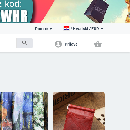
Pomoć
/
Hrvatski
/
EUR
search
account_circle
shopping_basket
Prijava