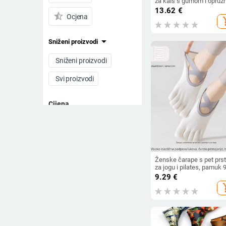
za kaiš s gumom i opruž
mehanizmom, kvadratna
13.62
€
star_half
glava od legure, poslovni 
Ocjena
add_s
arrow_drop_down
Sniženi proizvodi
Sniženi proizvodi
Svi proizvodi
Cijena
-
Očistite filtere
Ženske čarape s pet prst
za jogu i pilates, pamuk
95%, upijanje znoja, krat
9.29
€
cijev, pletene iglom, japa
add_s
stil