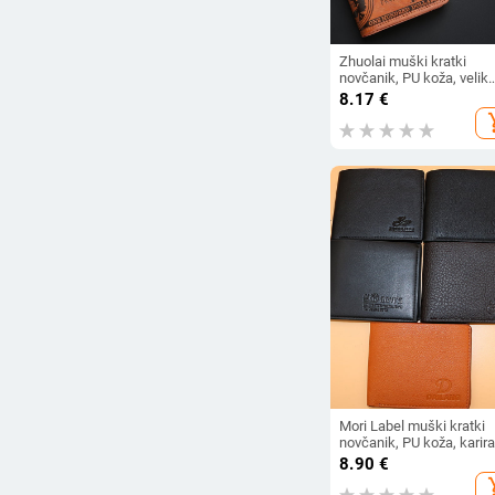
Zhuolai muški kratki
novčanik, PU koža, velik
kapacitet, višestruki dže
8.17
€
za kartice, kopča, moder
add_s
dizajn, proljeće 2025
Mori Label muški kratki
novčanik, PU koža, karira
uzorak, držač kartica,
8.90
€
poslovni stil na
add_s
svakodnevnim putovanji