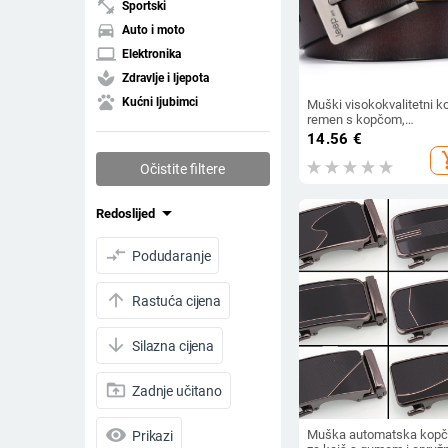
fitness_center
Sportski
directions_car
Auto i moto
laptop
Elektronika
spa
Zdravlje i ljepota
pets
Kućni ljubimci
Muški visokokvalitetni k
remen s kopčom,
mladenački traper, ležer
14.56
€
retro stil
add_s
Očistite filtere
arrow_drop_down
Redoslijed
compare_arrows
Podudaranje
arrow_upward
Rastuća cijena
arrow_downward
Silazna cijena
drive_folder_upload
Zadnje učitano
visibility
Muška automatska kop
Prikazi