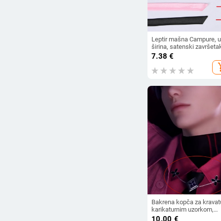
Leptir mašna Campure, 
širina, satenski završeta
najlon vlakno, monohrom
7.38
€
uzorak
add_s
Bakrena kopča za kravat
karikaturnim uzorkom,
unisex moderni
10.00
€