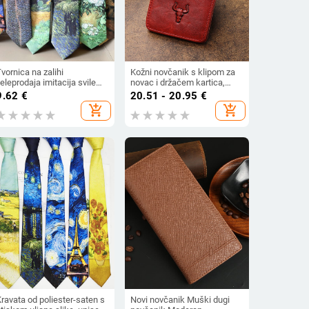
vornica na zalihi
Kožni novčanik s klipom za
eleprodaja imitacija svile
novac i držačem kartica,
tiskana kravata Van Gogh
prva sloja teleće kože,
9.62
€
20.51 - 20.95
€
ljana slika serija kravata
jednofobna boja, poslovni
add_shopping_cart
add_shopping_cart
antikna američka retro
stil, brend Famous
ležerna
craftsman family
ravata od poliester-saten s
Novi novčanik Muški dugi