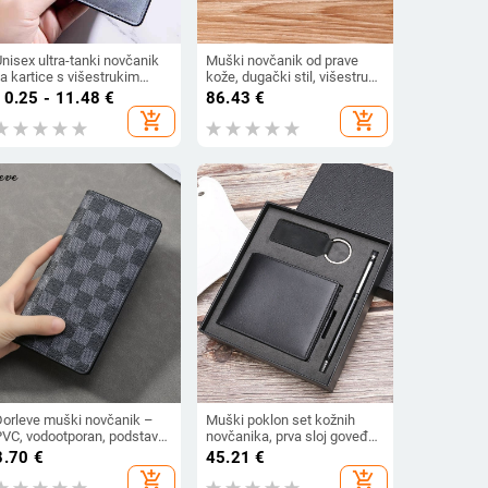
nisex ultra-tanki novčanik
Muški novčanik od prave
a kartice s višestrukim
kože, dugački stil, višestruke
pretincima – kompaktni PU
pregrade za kartice,
10.25 - 11.48
€
86.43
€
novčanik za svakodnevnu
antibakterijski, uzorak
add_shopping_cart
add_shopping_cart
upotrebu
životinja, dizajn poslovnog
elite, svakodnevna uporaba
Dorleve muški novčanik –
Muški poklon set kožnih
PVC, vodootporan, podstava
novčanika, prva sloj goveđe
d poliestera
kože, 1 preklop, jednofarbni
8.70
€
45.21
€
uzorak, marka LEEFERRAND
add_shopping_cart
add_shopping_cart