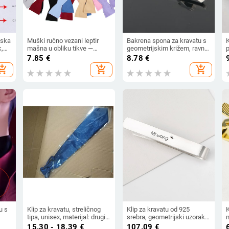
uska
Muški ručno vezani leptir
Bakrena spona za kravatu s
k,
mašna u obliku tikve —
geometrijskim križem, ravna
p
ni
monokromatski poliester,
glava, unisex, epoxy premaz
7.85
€
8.78
€
plosni vrh, otisnuto, za posao
hopping_cart
add_shopping_cart
add_shopping_cart
i vjenčanje
u s
Klip za kravatu, streličnog
Klip za kravatu od 925
K
tipa, unisex, materijal: drugi,
srebra, geometrijski uzorak,
zimsko izdanje 2023
plosat vrh, unisex,
u
15.30 - 18.39
€
107.09
€