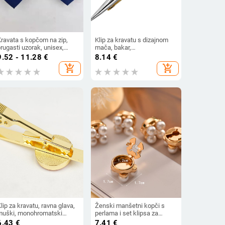
Kravata s kopčom na zip,
Klip za kravatu s dizajnom
rugasti uzorak, unisex,
mača, bakar,
proljeće 2025
elektropokovljenje, muški
9.52 - 11.28
€
8.14
€
stil
add_shopping_cart
add_shopping_cart
lip za kravatu, ravna glava,
Ženski manšetni kopči s
muški, monohromatski
perlama i set klipsa za
zorak, cinkova zliatina +
ovratnik u korejskom stilu
6.43
€
7.41
€