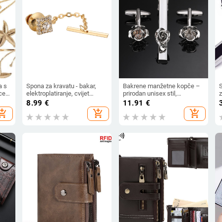
a s
Spona za kravatu - bakar,
Bakrene manžetne kopče –
S
e i
elektroplatiranje, cvijet
prirodan unisex stil,
z
ovratnika, geometrijski stil,
geometrijski dizajn,
s
8.99
€
11.91
€
za muškarce
elektroplating
hopping_cart
add_shopping_cart
add_shopping_cart