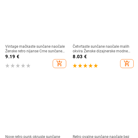
Vintage mačkaste sunčane naočale
Četvrtaste sunčane naočale malih
Ženske retro nijanse Crne sunčane
okvira Ženske dizajnerske modne
naočale Ženske modne male okvire
luksuzne sunčane naočale Ženske
9.19
€
8.03
€
Ogledalo kvadrat Oculos De Sol
vintage šuplje leopard plave Oculos
add_shopping_cart
add_shopping_cart
De Sol
Nove retro punk okrugle sunčane
Retro ovalne sunčane naočale bez