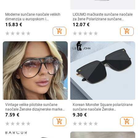
Moderne sunčane naočale velikih
LIOUMO mačkaste sunčane naočale
dimenzija u europskom i
za žene Polarizirane sunčane
američkom stilu, ženske četvrtaste
naočale za muškarce Anti-Glare
15.83
€
12.07
€
sunčane naočale s otvorenim
Vintage naočale Trendy Shade
add_shopping_cart
add_shopping_cart
krojem i širokim nogama,
Brown Lens zonnebril dames
veleprodaja muških naočala s
prekograničnim krojem
Vintage velike pilotske sunčane
Korean Monster Square polarizirane
naočale Ženske dizajnerske marke
sunčane naočale Ženske
Crno-žute naočale s gradijentnim
visokokvalitetne nježne luksuzne
7.59
€
9.30
€
sunčanim naočalama velikog
sunčane naočale Muške prevelike
add_shopping_cart
add_shopping_cart
okvira UV400 Luksuzne muške
nijanse UV400 naočale
naočale