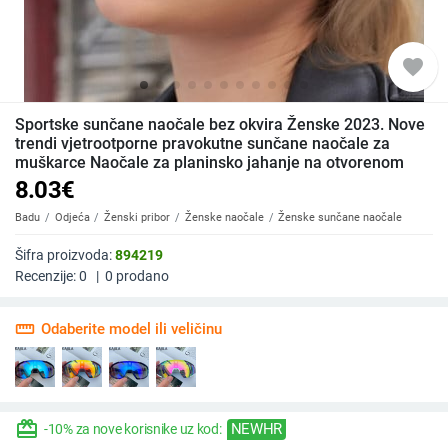
favorite
Sportske sunčane naočale bez okvira Ženske 2023. Nove
trendi vjetrootporne pravokutne sunčane naočale za
muškarce Naočale za planinsko jahanje na otvorenom
8.03
€
Badu
Odjeća
Ženski pribor
Ženske naočale
Ženske sunčane naočale
Šifra proizvoda:
894219
Recenzije:
0
|
0
prodano
straighten
Odaberite model ili veličinu
redeem
NEWHR
-10% za nove korisnike uz kod: