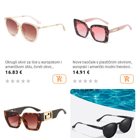
Okrugli okvir za lice u europskom i
Nove naočale s plastičnim okvirom,
američkom stilu, čvrsti okvir,
europski i američki modni trendovi
moderne retro okrugle metalne
s velikim okvirom, sunčane naočale
16.83
€
14.91
€
ručke, nove ženske sunčane
za vanjsku upotrebu
add_shopping_cart
add_shopping_cart
naočale