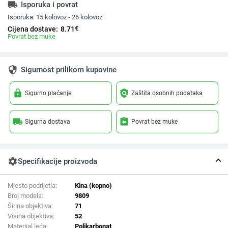
local_shipping
Isporuka i povrat
Isporuka:
15 kolovoz - 26 kolovoz
€
Cijena dostave:
8.71
Povrat bez muke
security
Sigurnost prilikom kupovine
lock
policy
Sigurno plaćanje
Zaštita osobnih podataka
local_shipping
assignment_return
Sigurna dostava
Povrat bez muke
settings
Specifikacije proizvoda
Mjesto podrijetla:
Kina (kopno)
Broj modela:
9809
Širina objektiva:
71
Visina objektiva:
52
Materijal leća:
Polikarbonat