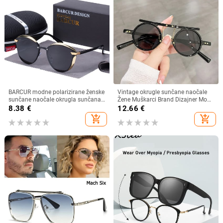
BARCUR modne polarizirane ženske
Vintage okrugle sunčane naočale
sunčane naočale okrugla sunčana
Žene Muškarci Brand Dizajner Moda
stakla dame Lunette De Soleil
Gradient Sunčane naočale Ženske
8.38
€
12.66
€
Femme
Muške Retro Punk Hip Hop Gafas
add_shopping_cart
add_shopping_cart
De Sol