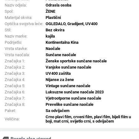
Naziv odjela:
Odrasla osoba
Spol:
ŽENE
Materijal okvira:
Plastični
Optička svojstva leće:
OGLEDALO, Gradijent, UV400
Stil:
Bez okvira
Naziv marke:
kajila
Podrijetlo:
Kontinentalna Kina
Vrsta stavke:
Naočale
Vrsta naočala:
Sunčane naočale
Značajka 1:
Ženske sportske sunčane naočale
Značajka 2:
Vanjske sunčane naočale
Značajka 3:
UV400 zaštita
Značajka 4:
Nijanse za žene
Značajka 5:
Vintage sunčane naočale
Značajka 6:
Luksuzne sunčane naočale 2023
Značajka 7:
Vjetrootporne sunčane naočale
Značajka 8:
Prevelike sunčane naočale
Paket:
Sa odvijačem
Crno plavi film, crveni film, plavi film, bijeli film u
Veličina:
boji, mat crni, svijetlo crni, s odvijačem