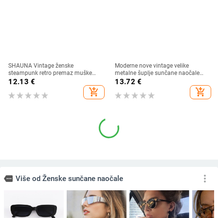
SHAUNA Vintage ženske
Moderne nove vintage velike
steampunk retro premaz muške
metalne šuplje sunčane naočale
okrugle sunčane naočale Brand
Ženske brend dizajnerske modne
12.13
€
13.72
€
dizajnerske punk sunčane naočale
luksuzne biserne sunčane naočale
add_shopping_cart
add_shopping_cart
UV400
Ženske nijanse
more_vert
more
Više od Ženske sunčane naočale