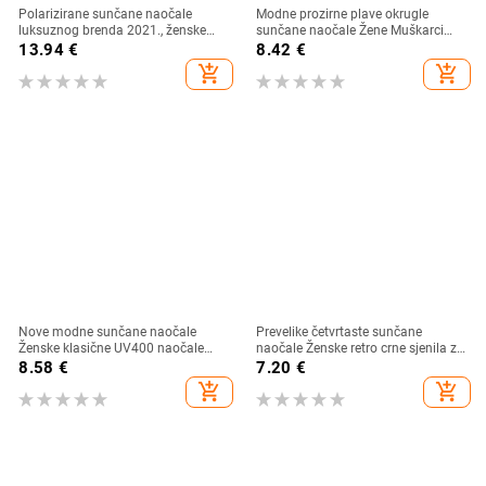
Polarizirane sunčane naočale
Modne prozirne plave okrugle
luksuznog brenda 2021., ženske
sunčane naočale Žene Muškarci
ženske elegantne sunčane naočale
2024 Retro kornjačaste male
13.94
€
8.42
€
za žene Ženske naočale za vožnju
četvrtaste sunčane naočale UV400
add_shopping_cart
add_shopping_cart
Oculos De Sol
Lunettes De Soleil
Nove modne sunčane naočale
Prevelike četvrtaste sunčane
Ženske klasične UV400 naočale
naočale Ženske retro crne sjenila za
Vintage luksuzni dizajn Gafas De
vožnju Naočale Ženske vintage
8.58
€
7.20
€
Sol Solncezaŝitnye Očki
dizajnerske sunčane naočale s
add_shopping_cart
add_shopping_cart
ogledalom