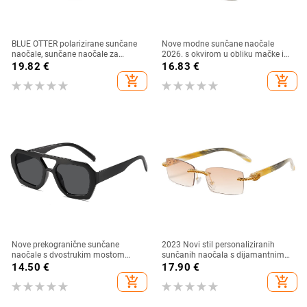
BLUE OTTER polarizirane sunčane
Nove modne sunčane naočale
naočale, sunčane naočale za
2026. s okvirom u obliku mačke i
sportove na otvorenom, sunčane
zlatnim rubom - moderne,
19.82
€
16.83
€
naočale za plažu, naočale za
elegantne i svestrane
add_shopping_cart
add_shopping_cart
ribolov, sunčane naočale za vožnju,
UV zaštita
Nove prekogranične sunčane
2023 Novi stil personaliziranih
naočale s dvostrukim mostom
sunčanih naočala s dijamantnim
nepravilnog oblika, europski i
umetkom, moderne i četvrtaste
14.50
€
17.90
€
američki stil, popularne, moderne
naočale s dijamantnim rezom, hip
add_shopping_cart
add_shopping_cart
sunčane naočale, jedinstvene
hop sunčane naočale u uličnom
sunčane naočale
stilu