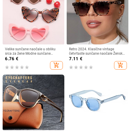
Velike sunčane naočale u obliku
Retro 2024. Klasične vintage
srca za žene Modne sunčane
četvrtaste sunčane naočale Ženske
naočale s ljubavnim srcem UV400
velike sunčane naočale Ženske
6.76
€
7.11
€
Zaštitne leće Punk naočale
muške Retro Leopard Luksuzne
add_shopping_cart
add_shopping_cart
sunčane naočale UV400