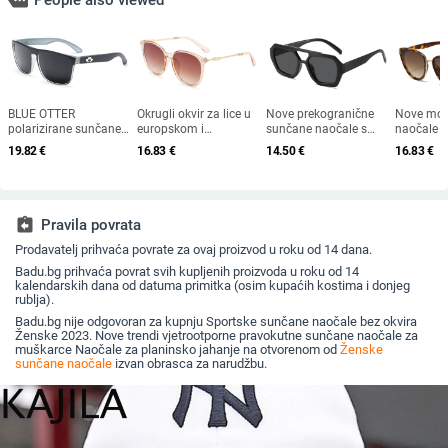
more
People also viewed
BLUE OTTER
Okrugli okvir za lice u
Nove prekogranične
Nove mod
polarizirane sunčane
europskom i
sunčane naočale s
naočale 2
naočale, sunčane
američkom stilu, čvrsti
dvostrukim mostom
okvirom u
19.82
€
16.83
€
14.50
€
16.83
€
naočale za sportove
okvir, moderne retro
nepravilnog oblika,
mačke i z
na otvorenom,
okrugle metalne ručke,
europski i američki stil,
rubom - 
sunčane naočale za
nove ženske sunčane
popularne, moderne
elegantne
plažu, naočale za
naočale
sunčane naočale,
ribolov, sunčane
jedinstvene sunčane
assignment_return
Pravila povrata
naočale za vožnju, UV
naočale
zaštita
Prodavatelj prihvaća povrate za ovaj proizvod u roku od 14 dana.
Badu.bg prihvaća povrat svih kupljenih proizvoda u roku od 14
kalendarskih dana od datuma primitka (osim kupaćih kostima i donjeg
rublja).
Badu.bg nije odgovoran za kupnju Sportske sunčane naočale bez okvira
Ženske 2023. Nove trendi vjetrootporne pravokutne sunčane naočale za
muškarce Naočale za planinsko jahanje na otvorenom od
Ženske
sunčane naočale
izvan obrasca za narudžbu.