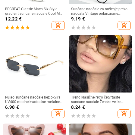
BEGREAT Classic Mach Six Style
Sunčane naočale za nošenje preko
gradient sunčane naočale Cool Men
naočala Vintage polarizirane
Vintage Brand Design Sunčane
sunčane naočale za muškarce i
12.22
€
9.19
€
naočale Lentes očki sunčanye
žene, kratkovidnost, dalekovidnost,
add_shopping_cart
add_shopping_cart
ženskie
sjenila za vožnju na otvorenom
Ruiao sunčane naočale bez okvira
Trend klasične retro četvrtaste
UV400 modne kvadratne metalne
sunčane naočale Ženske velike
naočale za muškarce žene
sunčane naočale Ženske/muške
6.98
€
8.24
€
dizajnerske muške marke sunčane
retro sunčane naočale Lentes De
add_shopping_cart
add_shopping_cart
naočale za van
Sol Mujer