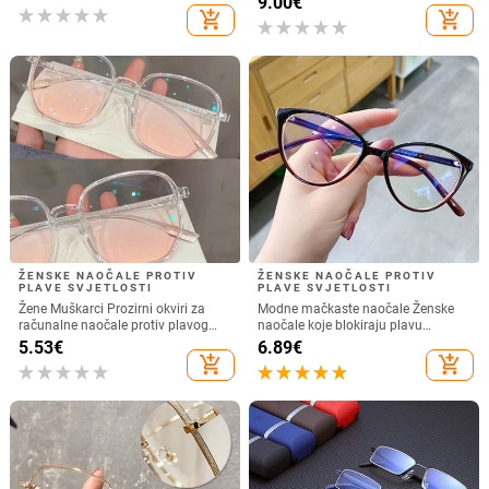
9.00
€
naočale naočale za žene
add_shopping_cart
add_shopping_cart
ŽENSKE NAOČALE PROTIV
ŽENSKE NAOČALE PROTIV
PLAVE SVJETLOSTI
PLAVE SVJETLOSTI
Žene Muškarci Prozirni okviri za
Modne mačkaste naočale Ženske
računalne naočale protiv plavog
naočale koje blokiraju plavu
svjetla Okrugle naočale za
svjetlost za žene Dioptrijske okvire
5.53
€
6.89
€
blokiranje naočala Naočale za
za optiku Ženske naočale
add_shopping_cart
add_shopping_cart
optičke naočale