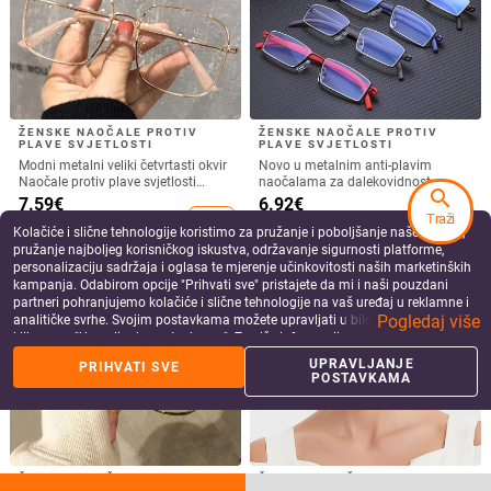
ŽENSKE NAOČALE PROTIV
ŽENSKE NAOČALE PROTIV
PLAVE SVJETLOSTI
PLAVE SVJETLOSTI
Modni metalni veliki četvrtasti okvir
Novo u metalnim anti-plavim
Naočale protiv plave svjetlosti
naočalama za dalekovidnost,
search
Zlatne srebrne crne leće sa
modnim poluokvirom, prijenosnim
7.59
€
6.92
€
svjetlucavim ravnim naočalama
osobnim naočalama za čitanje,
add_shopping_cart
add_shopping_cart
Traži
Obične naočale za proizvodnju
muškarcima, ženama, računalnim
Kolačiće i slične tehnologije koristimo za pružanje i poboljšanje naše Usluge,
očiju
naočalama
pružanje najboljeg korisničkog iskustva, održavanje sigurnosti platforme,
personalizaciju sadržaja i oglasa te mjerenje učinkovitosti naših marketinških
kampanja. Odabirom opcije "Prihvati sve" pristajete da mi i naši pouzdani
partneri pohranjujemo kolačiće i slične tehnologije na vaš uređaj u reklamne i
Pogledaj više
analitičke svrhe. Svojim postavkama možete upravljati u bilo kojem trenutku
klikom na "Upravljanje postavkama". Za više informacija pogledajte našu
Politiku privatnosti
.
UPRAVLJANJE
PRIHVATI SVE
POSTAVKAMA
ŽENSKE NAOČALE PROTIV
ŽENSKE NAOČALE PROTIV
PLAVE SVJETLOSTI
PLAVE SVJETLOSTI