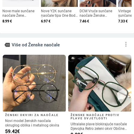
Nove male sunčane
Nove Y2K sunčane
DCM Vruće sunčane
Vintage č
naočale Žene
naočale tipa One Body
naočale Ženske
sunčane 
Muškarci Trendy
Ženske modne
popularne marke
Ženska m
8.99
€
6.97
€
7.46
€
7.33
€
Vintage Brand
sunčane naočale za
Dizajnerske retro
sunčane 
Designer Hip Hop
sportove na
muške sunčane
Ženske zr
Square Zelene
otvorenom Muške
naočale ljetnog stila
naočale u 
sunčane naočale
biciklističke naočale
Dizajner 
Ženske naočale
otporne na vjetar
Oculos De
more_vert
more
Više od Ženske naočale
UV400
UV400 Oculos De Sol
ŽENSKI OKVIRI ZA NAOČALE
ŽENSKE NAOČALE PROTIV
PLAVE SVJETLOSTI
Novi model ženskih naočala
Ultralake plave blokirajuće naočale
okruglog oblika i metalnog okvira
Djevojka Retro zeleni okvir Obične
59.42
€
naočale Plavi svijetli okvir Prozirne