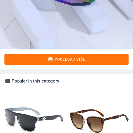
image
POGLEDAJ VIŠE
more
Popular in this category