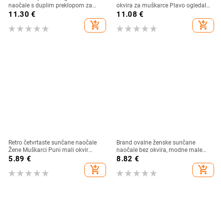
naočale s duplim preklopom za
okvira za muškarce Plavo ogledalo
žene, muškarce, sunčane naočale u
Zlatne metalne muške naočale
11.30
€
11.08
€
trendu, leopard okvir, naočale s
Okrugle ženske naočale bez okvira
add_shopping_cart
add_shopping_cart
zakovicama UV400
UV400
Retro četvrtaste sunčane naočale
Brand ovalne ženske sunčane
Žene Muškarci Puni mali okvir
naočale bez okvira, modne male
Sunčane naočale Ženske korejske
okvire, luksuzne dizajnerske letve,
5.89
€
8.82
€
ins trend dizajnerske nijanse Ženske
sunčane naočale UV400 prozirne
add_shopping_cart
add_shopping_cart
naočale za van
oceanske leće