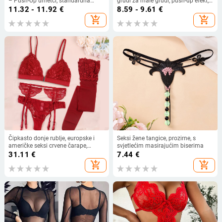
– Push-Up umetci, standardna
grudi za male grudi, push-up efekt,
debljina za jednodijelni kupaći
prozirni ulošci u grudnjak
11.32 - 11.92
€
8.59 - 9.61
€
kostim
add_shopping_cart
add_shopping_cart
Čipkasto donje rublje, europske i
Seksi žene tangice, prozirne, s
američke seksi crvene čarape,
svjetlećim masirajućim biserima
podvezica, četverodijelno donje
31.11
€
7.44
€
rublje s prednjim gumbima, tange
add_shopping_cart
add_shopping_cart