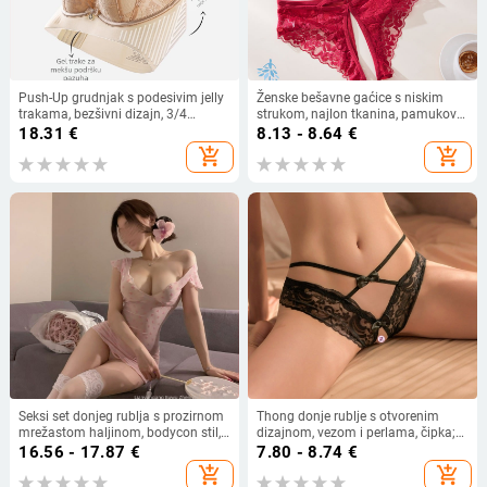
Push-Up grudnjak s podesivim jelly
Ženske bešavne gaćice s niskim
trakama, bezšivni dizajn, 3/4
strukom, najlon tkanina, pamukova
košarica, bez metalnih obruča,
podstava
18.31
€
8.13 - 8.64
€
stražnji zatvarači u tri reda
add_shopping_cart
add_shopping_cart
Seksi set donjeg rublja s prozirnom
Thong donje rublje s otvorenim
mrežastom haljinom, bodycon stil,
dizajnom, vezom i perlama, čipka;
90–95% poliester
glavni materijal: poliester 80–90%
16.56 - 17.87
€
7.80 - 8.74
€
add_shopping_cart
add_shopping_cart