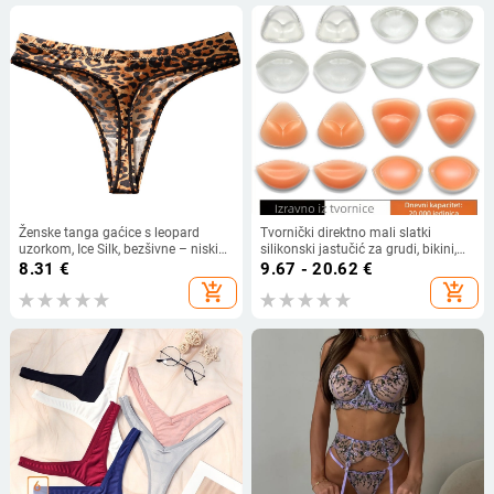
Ženske tanga gaćice s leopard
Tvornički direktno mali slatki
uzorkom, Ice Silk, bezšivne – niski
silikonski jastučić za grudi, bikini,
struk, pamukasta podstava
samoljepljivi debeli umetak,
8.31
€
9.67 - 20.62
€
nevidljivi debeli silikonski jastučić
add_shopping_cart
add_shopping_cart
za grudi od morskog uha