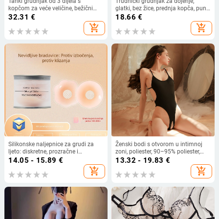
Tanki grudnjak od 3 dijela s
Trudnički grudnjak za dojenje,
kopčom za veće veličine, bežični
glatki, bez žice, prednja kopča, puni
prsluk, ljepota, podesivi stražnji dio,
košaricu (dojenje)
32.31
€
18.66
€
velike košarice, žensko donje rublje
add_shopping_cart
add_shopping_cart
na veliko
Silikonske naljepnice za grudi za
Ženski bodi s otvorom u intimnoj
ljeto: diskretne, prozračne i
zoni, poliester, 90–95% poliester,
nevidljive ispod odjeće; pogodne za
stilovi rola: mornar i zečić
14.05 - 15.89
€
13.32 - 19.83
€
plivanje; univerzalne za sve veličine
add_shopping_cart
add_shopping_cart
dojki; dostupne u jednobojnim,
čipkastim, prozirnim i sjajnim
varijantama.