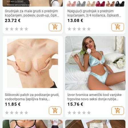
Grudnjak za male grudi s prednjim
Njegujući grudnjak s prednjim
kopčanjem, podesiv, push-up, čipka,
kopčanjem, 3/4 košarica, čipkasti
bezšivni stražnji dio
detalj, dizanje i bočna potpora,
23.72
€
13.08
€
najlon tkanina
add_shopping_cart
add_shopping_cart
Silikonski patch za podizanje grudi,
Izvor tvornica američki kod vanjske
vodootporna ljepiljiva traka,
trgovine novo seksi donje rublje
nevidljiva bešavna grudna podloga,
odijelo može proširiti kod tvornica
11.85
€
15.76
€
prozračna
veleprodaja generacije Y708
add_shopping_cart
add_shopping_cart