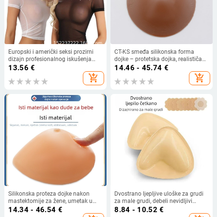
Europski i američki seksi prozirni
CT-KS smeđa silikonska forma
dizajn profesionalnog iskušenja
dojke – protetska dojka, realističan
djevojka srednje duljine majice
izgled, oblikovanje tijela
13.56
€
14.46 - 45.74
€
mrežaste kućne ženske pidžame
add_shopping_cart
add_shopping_cart
seksi donje rublje
Silikonska proteza dojke nakon
Dvostrano ljepljive uloške za grudi
mastektomije za žene, umetak u
za male grudi, debeli nevidljivi
grudnjak
umetci za podizanje, trokutasti
14.34 - 46.54
€
8.84 - 10.52
€
umetci za povećanje