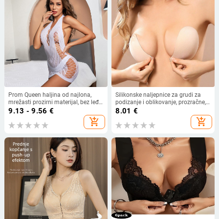
Prom Queen haljina od najlona,
Silikonske naljepnice za grudi za
mrežasti prozirni materijal, bez leđa,
podizanje i oblikovanje, prozračne,
s trakama
nevidljive, ultra tanke za žene
9.13 - 9.56
€
8.01
€
add_shopping_cart
add_shopping_cart