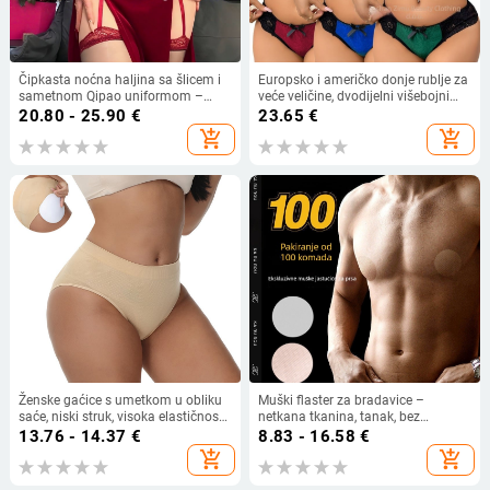
Čipkasta noćna haljina sa šlicem i
Europsko i američko donje rublje za
sametnom Qipao uniformom –
veće veličine, dvodijelni višebojni
zavodljiv set donjeg rublja
veliki grudnjak s čeličnim
20.80 - 25.90
€
23.65
€
prstenovima, push-up grudnjak od
add_shopping_cart
add_shopping_cart
čiste čipke, plus size
Ženske gaćice s umetkom u obliku
Muški flaster za bradavice –
saće, niski struk, visoka elastičnost,
netkana tkanina, tanak, bez
mekane i udobne
tragova, South Star
13.76 - 14.37
€
8.83 - 16.58
€
add_shopping_cart
add_shopping_cart