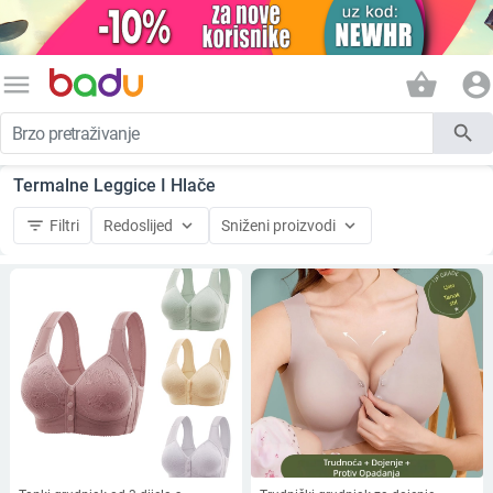
menu
shopping_basket
account_circle
search
Termalne Leggice I Hlače
filter_list
keyboard_arrow_down
keyboard_arrow_down
Filtri
Redoslijed
Sniženi proizvodi