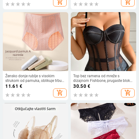
add_shopping_cart
add_shopping_cart
Žensko donje rublje s visokim
Top bez ramena od mreže s
strukom od pamuka, oblikuje trbuh,
dizajnom Fishbone, prugaste blok
prozračano, antibakterijsko
boja, otvoren leđa, duljina struka,
11.61
€
30.50
€
poliester, 241002
add_shopping_cart
add_shopping_cart