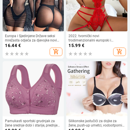
Europa i Sjedinjene Države seksi
2022. tvornički novi
mrežasta odjeća za djevojke novi
trodimenzionalni europski i
ljetni bikini iskušenje perspektiva
američki slatko-pikantni čipkasti
16.44
€
15.99
€
mrežasti kupaći kostimi s dugim
bodi, seksi iskušenje, vanjska
add_shopping_cart
add_shopping_cart
rukavima za plažu veleprodaja
trgovina, donje rublje, seksi
pidžama
Pamukasti sportski grudnjak za
Silikonske jastučići za dojke za
žene srednje dobi i starije, prednje
žene, push-up umetci, vodootporni,
kopčanje, tanke šalice, otisak, bez
prozirni, za male grudi, pogodni za