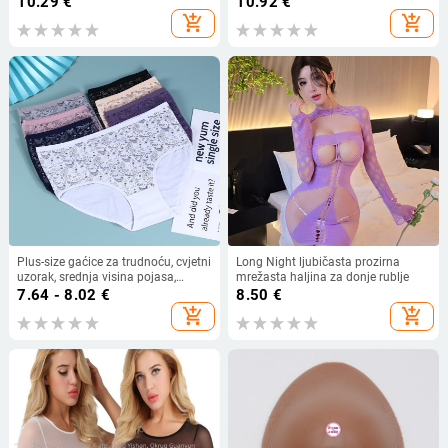
10.29
€
10.92
€
žice
kupaći kostim i haljinu
add_shopping_cart
add_shopping_cart
Plus-size gaćice za trudnoću, cvjetni
Long Night ljubičasta prozirna
uzorak, srednja visina pojasa,
mrežasta haljina za donje rublje
85/15 pamuk, prozračna pletena
7.64 - 8.02
€
8.50
€
podstava
add_shopping_cart
add_shopping_cart