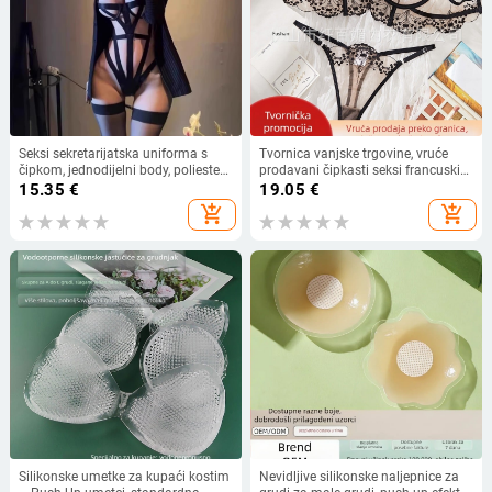
Seksi sekretarijatska uniforma s
Tvornica vanjske trgovine, vruće
čipkom, jednodijelni body, poliester
prodavani čipkasti seksi francuski
90–95%, za žene
set donjeg rublja, uniforma, seksi
15.35
€
19.05
€
crno iskušenje, ultra tanka mreža
add_shopping_cart
add_shopping_cart
od čiste požude
Silikonske umetke za kupaći kostim
Nevidljive silikonske naljepnice za