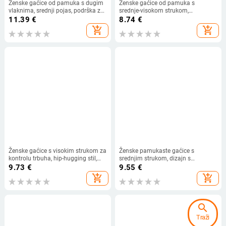
Ženske gaćice od pamuka s dugim
Ženske gaćice od pamuka s
vlaknima, srednji pojas, podrška za
srednje-visokom strukom,
trbuh, čisti pamuk, svilena podstava
oblikovanje želudca, uzorak s
11.39
€
8.74
€
prepona, antibakterijske
alfabetom, plus veličina
add_shopping_cart
add_shopping_cart
Ženske gaćice s visokim strukom za
Ženske pamukaste gaćice s
kontrolu trbuha, hip-hugging stil,
srednjim strukom, dizajn s
japanski dizajn, koži prijateljski
blokovima boja, unutarnja
9.73
€
9.55
€
najlon s antibakterijskom
podstava od 100% pamuka,
add_shopping_cart
add_shopping_cart
podlogom u području prepona
antibakterijske, prozračne, brzo se
suše, za sve sezone.
search
Traži