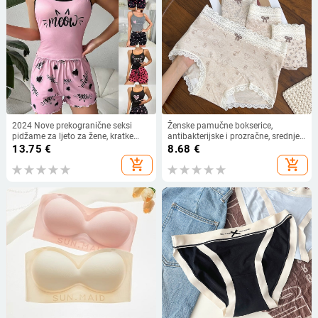
2024 Nove prekogranične seksi
Ženske pamučne bokserice,
pidžame za ljeto za žene, kratke
antibakterijske i prozračne, srednje
hlače bez rukava, kućno odijelo od
visine struka, cvjetni uzorak
13.75
€
8.68
€
mliječne svile
add_shopping_cart
add_shopping_cart