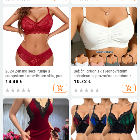
2024 Žensko seksi rublje u
Bežični grudnjak s jednovrstnim
europskom i američkom stilu, push-
košaricama, prozračan i udoban za
up grudnjak od čipke i mreže,
proljeće-ljeto, duboki V kroj,
18.88
€
10.72
€
dvodijelni komplet
jednostavan i opušten
add_shopping_cart
add_shopping_cart