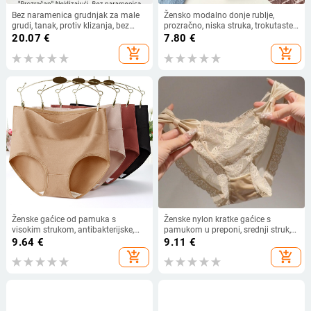
Bez naramenica grudnjak za male
Žensko modalno donje rublje,
grudi, tanak, protiv klizanja, bez
prozračno, niska struka, trokutaste
šavova, bez vidljivih linija
šorceve, podstava od 100%
20.07
€
7.80
€
pamuka u području prepona
add_shopping_cart
add_shopping_cart
Ženske gaćice od pamuka s
Ženske nylon kratke gaćice s
visokim strukom, antibakterijske,
pamukom u preponi, srednji struk,
prozračné, jednobojne, plus veličine
uzorak mašnice, prozračne i podižu
9.64
€
9.11
€
stražnjicu
add_shopping_cart
add_shopping_cart