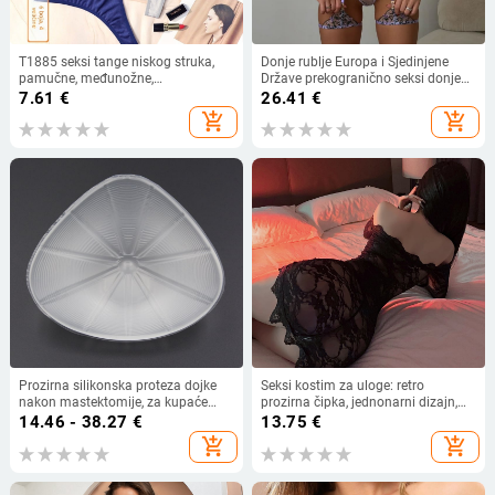
T1885 seksi tange niskog struka,
Donje rublje Europa i Sjedinjene
pamučne, međunožne,
Države prekogranično seksi donje
antibakterijske ženske gaćice,
rublje skupljeno seksi perspektiva
7.61
€
26.41
€
veleprodaja, 2022., nove europske i
mrežasto kontrastna boja cvijeće
add_shopping_cart
add_shopping_cart
američke prekogranične gaćice
vez set od 4 dijela
Prozirna silikonska proteza dojke
Seksi kostim za uloge: retro
nakon mastektomije, za kupaće
prozirna čipka, jednonarni dizajn,
kostime i donje rublje
odvojiva wrap suknja, poliester
14.46 - 38.27
€
13.75
€
add_shopping_cart
add_shopping_cart