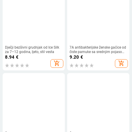
Dječji bezšivni grudnjak od Ice Silk
7A antibakterijske ženske gaćice od
za 7–12 godina, ljeto, stil vesta
čiste pamuke sa srednjim pojasom,
prozračne; uzorak: prugasti ili
8.94
€
9.20
€
karirani i natpis
add_shopping_cart
add_shopping_cart