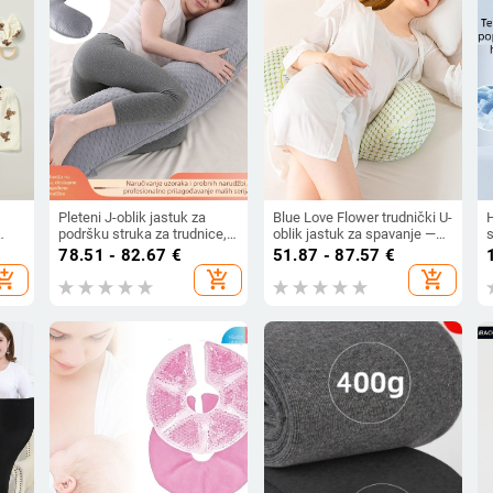
Pleteni J-oblik jastuk za
Blue Love Flower trudnički U-
podršku struka za trudnice,
oblik jastuk za spavanje —
s
li
za spavanje na strani i
oblik: U, jezgra: 100% pamuk,
t
78.51 - 82.67
€
51.87 - 87.57
€
dojenje, punilo od
težina: 1.05–1.50 kg,
v
hopping_cart
add_shopping_cart
add_shopping_cart
poliesterskih vlakana, visina
pogodan za cijelu trudnoću
18 cm.