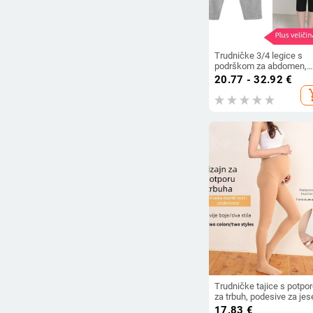
Trudničke 3/4 legice s
podrškom za abdomen,
100% modal, uski kroj
20.77 - 32.92
€
add_s
Trudničke tajice s potpo
za trbuh, podesive za jes
zimu, izgled golih nogu, s 
17.83
€