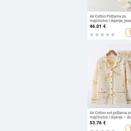
Air Cotton Pidžama za
majčinstvo i dojenje, jes
zima, 90–95% pamuka,
46.01
€
velika veličina
add_s
Air Cotton set pidžama z
majčinstvo i dojenje – du
rukav, ovratnik tipa lapel,
53.76
€
pamuk 95–100%, debeli
add_s
materijal 201–250 g/m²