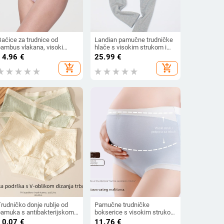
Gaćice za trudnice od
Landian pamučne trudničke
bambus vlakana, visoki
hlače s visokim strukom i
truk, bešivne, brzo-sušeće,
potporom za trbuh, podesivi
14.96
€
25.99
€
ntibakterijske
trbuh, duge hlače (95%
add_shopping_cart
add_shopping_cart
pamuk)
rudničko donje rublje od
Pamučne trudničke
pamuka s antibakterijskom
bokserice s visokim strukom
onom prepona, niska linija,
za sve faze trudnoće
10.07
€
11.76
€