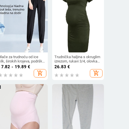
Hlače za trudnoću od ice
Trudnička haljina s okruglim
ilk, širokih krojeva, podrška
izrezom, rukavi 3/4, olovka
rbuhu, duljina 9/10, plus
silueta, srednje duljine,
17.82 - 19.89
€
26.83
€
eličina, vitak izgled, dojam
mješavina poliester-elastan
add_shopping_cart
add_shopping_cart
golih nogu