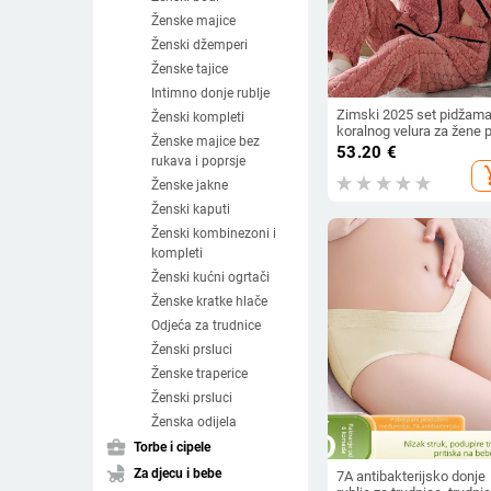
Ženske majice
Ženski džemperi
Ženske tajice
Intimno donje rublje
Zimski 2025 set pidžama
Ženski kompleti
koralnog velura za žene 
Ženske majice bez
veličine, za srednju i stari
53.20
€
rukava i poprsje
dob, s fleec podstavom i
add_s
debelim kućnim komple
Ženske jakne
Ženski kaputi
Ženski kombinezoni i
kompleti
Ženski kućni ogrtači
Ženske kratke hlače
Odjeća za trudnice
Ženski prsluci
Ženske traperice
Ženski prsluci
Ženska odijela
business_center
Torbe i cipele
child_friendly
Za djecu i bebe
7A antibakterijsko donje