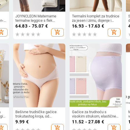
JOYNCLEON Maternarne
Termalni komplet za trudnice
en-
termalne leggice s flek
za jesen i zimu, dojenje i
d
podstavom, duge, od vune
postporođajno noćno rublje
h
64.83 - 75.07
€
16.93 - 17.63
€
smjese, visok pas, uski kroj,
j
hopping_cart
add_shopping_cart
add_shopping_cart
jesen-zima svakodnevna
upotreba
a
Bešivne trudničke gaćice
Gaćice za trudnoću s
M
gi
trokutastog kroja, od
visokim strukom, elastične,
pamuka, bez šavova,
antibakterijske, široki kroj,
9.99
€
11.52 - 27.08
€
prozračne, brzo se sušeće,
velika veličina, prozračna, za
n
hopping_cart
add_shopping_cart
add_shopping_cart
Ice Silk, srednje niska struka
sve sezone