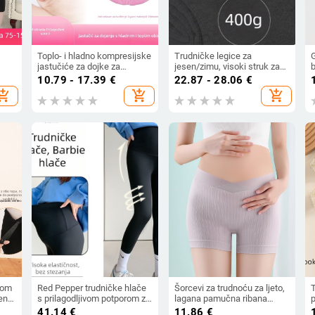
Toplo- i hladno kompresijske
Trudničke legice za
jastučiće za dojke za
jesen/zimu, visoki struk za
dojenje, 310 g po paru, 40–
podršku trbuha, debeli topli
s
10.79 - 17.39
€
22.87 - 28.06
€
50 parova u kutiji
materijal i protuklizni dizajn
a
hopping_cart
add_shopping_cart
add_shopping_cart
rom
Red Pepper trudničke hlače
Šorcevi za trudnoću za ljeto,
T
en-
s prilagodljivom potporom za
lagana pamučna ribana
flis
trbuh, visoka elastičnost,
tkanina, nizak struk, duljina
z
41.14
€
11.86
€