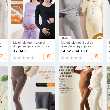
a
Majčinski topli komplet
Materinski noćni set za
e
donjeg rublja s otvorom za
jesen/zimu (gornji dio i
z
dojenje – kašmir–viskoza–
hlače) — dugi rukav,
37.04
€
14.52 - 34.76
€
poliester, dugi rukavi, duge
poliester 90–95%, bez
s
hopping_cart
add_shopping_cart
add_shopping_cart
hlače
nabora, s uklonjivim
jastučićima za grudi