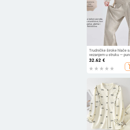
Trudničke široke hlače s
vezanjem u struku — pun
duljine, srednje gustoće,
32.62
€
poliester (70–80%),
add_s
jesen/zima