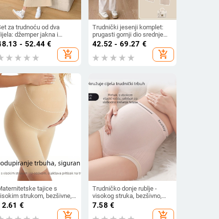
Set za trudnoću od dva
Trudnički jesenji komplet:
ijela: džemper jakna i
prugasti gornji dio srednje
aljina bez rukava za
duljine, opuštenog kroja,
48.13 - 52.44
€
42.52 - 69.27
€
esen/zimu (plus veličina)
široke hlače ravnog kroja,
add_shopping_cart
add_shopping_cart
dvodijelni set za jesen i zimu
aternitetske tajice s
Trudničko donje rublje -
visokim strukom, bezšivne,
visokog struka, bezšivno,
podrška trbuha, prozračna
prozračno najlonsko tkanina
12.61
€
7.58
€
ajlon tkanina, 61-70d
s pamukom podstavom u
add_shopping_cart
add_shopping_cart
području prepona