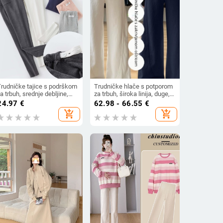
Trudničke tajice s podrškom
Trudničke hlače s potporom
a trbuh, srednje debljine,
za trbuh, široka linija, duge,
pamuk-elastan mješavina,
poliester
24.97
€
62.98 - 66.55
€
kraćena duljina, Proljeće
add_shopping_cart
add_shopping_cart
2023