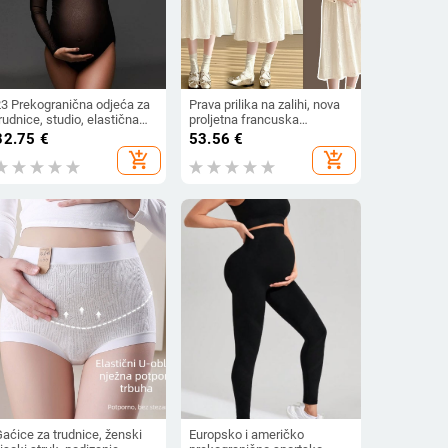
23 Prekogranična odjeća za
Prava prilika na zalihi, nova
rudnice, studio, elastična
proljetna francuska
mekana mreža, uski
visokokvalitetna haljina s
32.75
€
53.56
€
lastični kombinezon za vile,
vezom, široka, tanka,
add_shopping_cart
add_shopping_cart
dijelo za fotografiranje
prekrasna vanjska odjeća,
rudnica
dugih rukava
aćice za trudnice, ženski
Europsko i američko