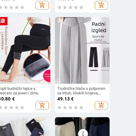
odrška trbuha, za sve faze
add_shopping_cart
add_shopping_cart
trudnoće.
opli trudnički tajice s
Trudničke hlače s potporom
leecem za jesen i zimu
za trbuh, širokih krojeva,
dugačke hlače, tkanina od
30.80
€
49.13
€
pamuk-poliester smjese
add_shopping_cart
add_shopping_cart
(50–70% pamuk, 30–50%
poliester)