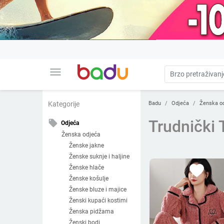
menu
Badu
Odjeća
Ženska o
Kategorije
Trudnički 
local_offer
Odjeća
Ženska odjeća
Ženske jakne
Ženske suknje i haljine
Ženske hlače
Ženske košulje
Ženske bluze i majice
Ženski kupaći kostimi
Ženska pidžama
Ženski bodi