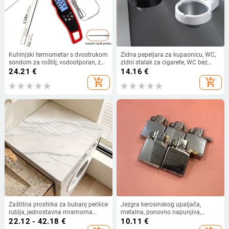
Kuhinjski termometar s dvostrukom
Zidna pepeljara za kupaonicu, WC,
sondom za roštilj, vodootporan, za
zidni stalak za cigarete, WC bez
meso, 0,1°C rezolucija, ABS + 304
bušilice, zidna pepeljara
24.21
€
14.16
€
nehrđajući čelik
add_shopping_cart
add_shopping_cart
Zaštitna prostirka za bubanj perilice
Jezgra kerosinskog upaljača,
rublja, jednostavna mramorna
metalna, ponovno napunjiva,
univerzalna zaštitna prostirka za
izdržljiva s dvostrukim plamenom
22.12 - 42.18
€
10.11
€
ručnike za kućni hladnjak, podloga