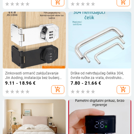
add_shopping_cart
add_shopping_cart
za sunčanje
Zinkovasti ormarić zaključavanje
Drške od nehrđajućeg čelika 304,
Jin Aoding, instalacija bez bušenja,
čvrste ručke za vrata, dvostruko
zaključavanje za ladicu/ormar s 90°
zakrivljena ručka ormarića s
9.11 - 18.96
€
7.80 - 21.66
€
kutem, model 2023.1.7, dostupna
indikatorom
add_shopping_cart
add_shopping_cart
licencirana privatna marka