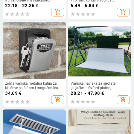
s crveno-zelenim indikatorom
110 mm, konusni, ručni, s
punjenjem
22.18 - 22.36
€
6.49 - 6.84
€
add_shopping_cart
add_shopping_cart
Zidna vanjska metalna kutija za
Vanjska navlaka za sjedište
ključeve sa šifrom i mogućnošću
ljuljačke — Oxford platno,
tiskanja logotipa, model 003 siva
vodootporna i otporna na prašinu,
34.69
€
28.21 - 47.98
€
proširivo otvaranje, pakiranje: PE
add_shopping_cart
add_shopping_cart
vrećica + torba za pohranu,
prilagodba dostupna