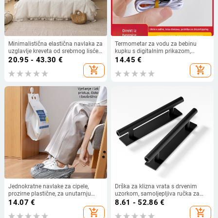
Minimalistična elastična navlaka za
Termometar za vodu za bebinu
uzglavlje kreveta od srebrnog lisćeg
kupku s digitalnim prikazom,
velura, potpuno prekrivanje, zaštita
vodootporan, Bobo
20.95 - 43.30
€
14.45
€
od prašine, mekan naslon
add_shopping_cart
add_shopping_cart
Jednokratne navlake za cipele,
Drška za klizna vrata s drvenim
prozirne plastične, za unutarnju
uzorkom, samoljepljiva ručka za
upotrebu, otporne na habanje i
staklena, prozorna i kućna vrata —
14.07
€
8.61 - 52.86
€
vodootporne, univerzalna veličina
bez bušenja, dvostrana ljepljiva
add_shopping_cart
add_shopping_cart
traka