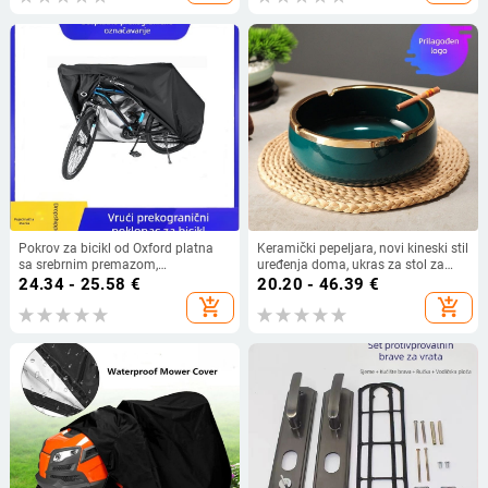
Pokrov za bicikl od Oxford platna
Keramički pepeljara, novi kineski stil
sa srebrnim premazom,
uređenja doma, ukras za stol za
vodootporan za vanjsku upotrebu,
kavu i ured, mogućnost prilagodbe
24.34 - 25.58
€
20.20 - 46.39
€
za bicikl i električni bicikl
— Pottery Exhibition (Home
add_shopping_cart
add_shopping_cart
Accessories)