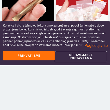
Kolačiće i slične tehnologije koristimo za pružanje i poboljšanje naše Usluge,
pružanje najboljeg korisničkog iskustva, održavanje sigurnosti platforme,
personalizaciju sadržaja i oglasa te mjerenje učinkovitosti naših marketinških
Metalni držač za cigarete s filtrom,
3×4 cm mini Zip-Lock vrećice, PE
kampanja. Odabirom opcije "Prihvati sve" pristajete da mi i naši pouzdani
marke Pedestrian/Piper, višekratna
plastične zatvaračke vrećice za
partneri pohranjujemo kolačiće i slične tehnologije na vaš uređaj u reklamne i
upotreba i može se prati
nakit, naušnice i tablete
6.78
€
9.74
€
Pogledaj više
analitičke svrhe. Svojim postavkama možete upravljati u bilo kojem trenutku
add_shopping_cart
add_shopping_cart
klikom na "Upravljanje postavkama". Za više informacija pogledajte našu
Politiku privatnosti
.
UPRAVLJANJE
PRIHVATI SVE
POSTAVKAMA
Sonda termometar za
Lan Yang Veliki keramički pepeljara