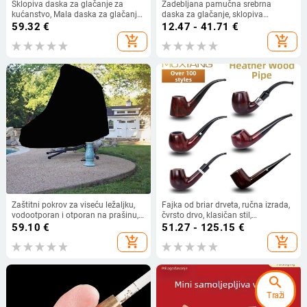
Sklopiva daska za glačanje za
Zadebljana pamučna srebrna
kućanstvo, Mala daska za glačanje,
daska za glačanje, sklopiva
Podloga za glačalo, Stalak za
prijenosna daska za glačanje,
59.32
€
12.47 - 41.71
€
dasku za glačanje, Stalak za
putna, hotelska, spavaonica, stolna
add_shopping_cart
add_shopping_cart
glačanje, Sklopiva daska za
podloga za glačanje
glačanje
Zaštitni pokrov za viseću ležaljku,
Fajka od briar drveta, ručna izrada,
vodootporan i otporan na prašinu,
čvrsto drvo, klasičan stil,
zakrivljen dizajn
trofunkcijska bakrena posuda
59.10
€
51.27 - 125.15
€
add_shopping_cart
add_shopping_cart
search
Traži