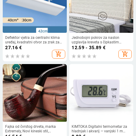
Deflektor vjetra za centralni klima
Jednobojni pokrov za naslon
uređaj, kvadratni otvor za zrak za
uzglavlja kreveta s čipkastim
strop uredskog kanala, direktna
rubom - jednostavan modern dizajn
27.16
€
12.59 - 35.89
€
zaštita od vjetra, poklopac zračnog
za spavaću sobu
add_shopping_cart
add_shopping_cart
kanala
Fajka od čvrstog drveta, marka
KIMTOKA Digitalni termometar za
Extremely, Novi kineski stil,
hladnjak i akvarij — vanjski 1 m
Jednostavan dizajn, kutija od 200
senzor, raspon -50°C do 70°C,