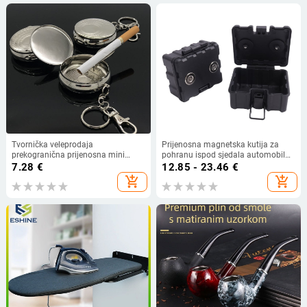
Tvornička veleprodaja
Prijenosna magnetska kutija za
prekogranična prijenosna mini
pohranu ispod sjedala automobila
pepeljara kreativna s privjeskom za
— skriveni pretinac za ključeve i sat,
7.28
€
12.85 - 23.46
€
ključeve putni džep mala pepeljara
plastični, ponovno upotrebljivo,
add_shopping_cart
add_shopping_cart
moderan minimalistički dizajn