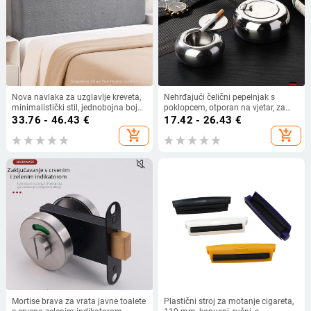
Nova navlaka za uzglavlje kreveta,
Nehrđajući čelični pepelnjak s
minimalistički stil, jednobojna boja,
poklopcem, otporan na vjetar, za
univerzalna zaštitna navlaka s
kućnu i automobilsku upotrebu,
33.76 - 46.43
€
17.42 - 26.43
€
potpunim pokrivanjem, otporna na
pakiranje 48 komada, tisak
add_shopping_cart
add_shopping_cart
prašinu
logotipa, prilagodba dostupna
Mortise brava za vrata javne toalete
Plastični stroj za motanje cigareta,