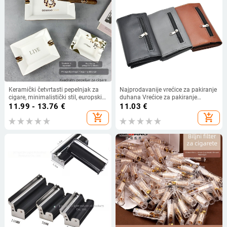
Keramički četvrtasti pepelnjak za
Najprodavanije vrećice za pakiranje
cigare, minimalistički stil, europski
duhana Vrećice za pakiranje
dizajn, ispis logotipa, prilagodljivo
duhana s trostrukim patentnim
11.99 - 13.76
€
11.03
€
zatvaračem, kožne vrećice za
add_shopping_cart
add_shopping_cart
duhan, izravna prodaja iz tvornice