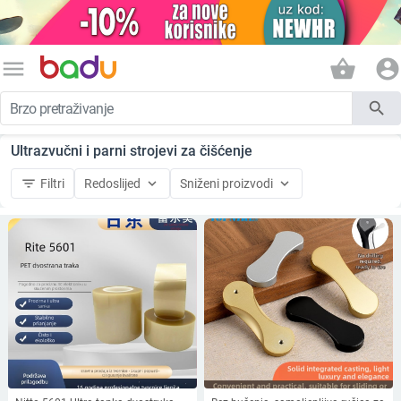
menu
shopping_basket
account_circle
search
Ultrazvučni i parni strojevi za čišćenje
filter_list
keyboard_arrow_down
keyboard_arrow_down
Filtri
Redoslijed
Sniženi proizvodi