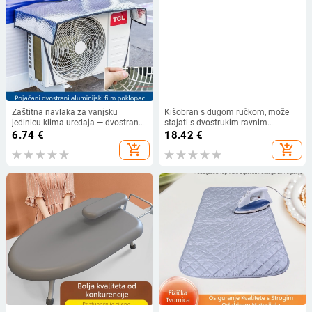
Zaštitna navlaka za vanjsku
Kišobran s dugom ručkom, može
jedinicu klima uređaja — dvostrano
stajati s dvostrukim ravnim
aluminijska folija, jednostavan stil,
kišobranom, kreativni automobil u
6.74
€
18.42
€
navlaka za klima uređaj
obliku slova C s mogućnošću
add_shopping_cart
add_shopping_cart
poklona sunca i kiše za poslovno
oglašavanje.