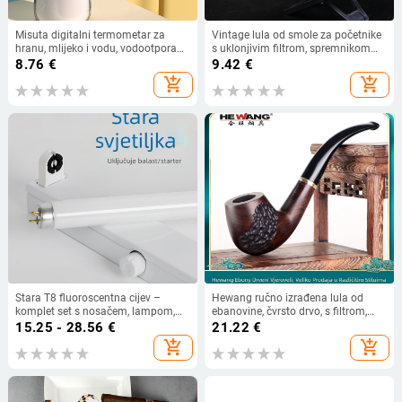
Misuta digitalni termometar za
Vintage lula od smole za početnike
hranu, mlijeko i vodu, vodootporan,
s uklonjivim filtrom, spremnikom
višenamjenski za suho i mokro
ulja i odvojivim usnikom
8.76
€
9.42
€
korištenje
add_shopping_cart
add_shopping_cart
Stara T8 fluoroscentna cijev –
Hewang ručno izrađena lula od
komplet set s nosačem, lampom,
ebanovine, čvrsto drvo, s filtrom,
starterom i balastom, 36W, trobojna
dodatak za pušenje
15.25 - 28.56
€
21.22
€
dnevna svjetlost
add_shopping_cart
add_shopping_cart