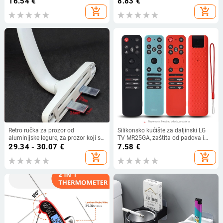
16.54
€
8.83
€
komada
rezolucija 0.1°C, mjerni kabel 1.5 m
add_shopping_cart
add_shopping_cart
Retro ručka za prozor od
Silikonsko kućište za daljinski LG
aluminijske legure, za prozor koji se
TV MR25GA, zaštita od padova i
otvara prema van, s dvostrukim
ogrebotina, s dodatnom debljinom
29.34 - 30.07
€
7.58
€
polugama prijenosa
add_shopping_cart
add_shopping_cart