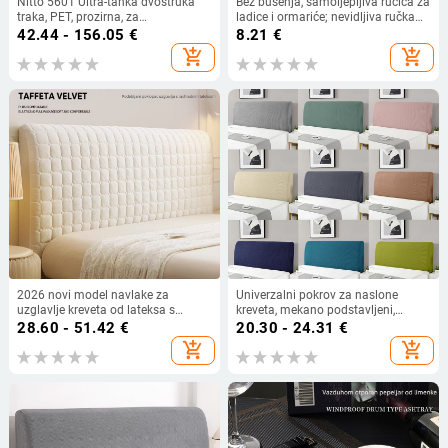
Nitto 5601 Ultra-tanka dvostruka
Bez bušenja, samoljepljiva ručica za
traka, PET, prozirna, za
ladice i ormariće; nevidljiva ručka
mikroelektroniku i automobilska
za vrata i prozore; mini ručica za
42.44 - 156.05
€
8.21
€
montaža
klizna vrata s ljepilom
add_shopping_cart
add_shopping_cart
2026 novi model navlake za
Univerzalni pokrov za naslone
uzglavlje kreveta od lateksa s
kreveta, mekano podstavljeni,
hlađenjem, debeli mekani navlaka
elastičan, zaštita od prašine, za
28.60 - 51.42
€
20.30 - 24.31
€
za drveni krevet, otporna na
širinu 1,5–1,8 m
add_shopping_cart
add_shopping_cart
prašinu, potpuno zatvoren
poklopac