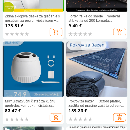
Zidna sklopiva daska za glačanje s
Forten fajka od smole – moderni
nosačem za peglu i vješalicom –
stil, kutija od 200 komada,
navlaka od pamuka, perna od
prilagodba dostupna
178.81
€
9.40
€
pamuka, okvir od čelika, plastične
add_shopping_cart
add_shopping_cart
nogice; 4 komada u kutiji
MRY ultrazvučni čistač za kućnu
Pokrov za bazen – Oxford platno,
upotrebu, kompaktni čistač za
zaštita od prašine, zaštita od sunca,
proteze i nakit
zaštita od lišća, prilagodljivo
83.47
€
189.33
€
add_shopping_cart
add_shopping_cart