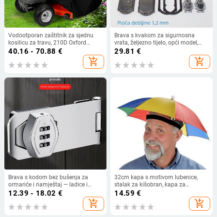
Vodootporan zaštitnik za sjednu
Brava s kvakom za sigurnosna
kosilicu za travu, 210D Oxford
vrata, željezno tijelo, opći model,
tkanina, zaštita od prašine, kiše i UV
udaljenost središta 68 mm, razmak
40.16 - 70.88
€
29.81
€
otpornost
rupa 235 mm
add_shopping_cart
add_shopping_cart
Brava s kodom bez bušenja za
32cm kapa s motivom lubenice,
ormariće i namještaj — ladice i
stalak za kišobran, kapa za
frižider, tip brave s boltom
kišobran, kapa za ribolov, kišobran,
12.39 - 18.02
€
14.59
€
izvozni tisak, oglašavanje, kišobran
add_shopping_cart
add_shopping_cart
u duginim bojama