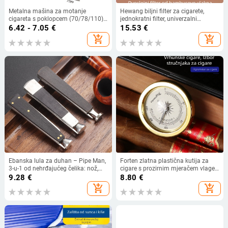
Metalna mašina za motanje
Hewang biljni filter za cigarete,
cigareta s poklopcem (70/78/110),
jednokratni filter, univerzalni
s prorezima, pribor za pušenje
grubi/srednji/fini, 100 kom
6.42 - 7.05
€
15.53
€
add_shopping_cart
add_shopping_cart
Ebanska lula za duhan – Pipe Man,
Forten zlatna plastična kutija za
3-u-1 od nehrđajućeg čelika: nož,
cigare s prozirnim mjeračem vlage
tlačna šipka i igličasti čišćivač
– dodatak za cigare
9.28
€
8.80
€
add_shopping_cart
add_shopping_cart