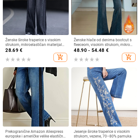
Ženske široke traperice s visokim
Ženske hlače od denima bootcut s
strukom, mikroelastičan materijal
fleeceom, visokim strukom, mikro
(spandeks 30–50%), zimska 2025
flare, elastične
28.69
€
48.90 - 54.48
€
add_shopping_cart
add_shopping_cart
Prekogranične Amazon Aliexpress
Jesenje široke traperice s visokim
europske i američke velike elastične
strukom, vezene, 70–80% pamuka