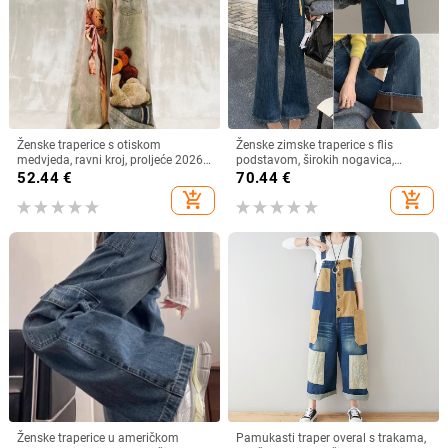
Ženske traperice s otiskom
Ženske zimske traperice s flis
medvjeda, ravni kroj, proljeće 2026,
podstavom, širokih nogavica,
opuštena silueta, široke nogavice
dugačke do poda, veličina L
52.44
€
70.44
€
add_shopping_cart
add_shopping_cart
Ženske traperice u američkom
Pamukasti traper overal s trakama,