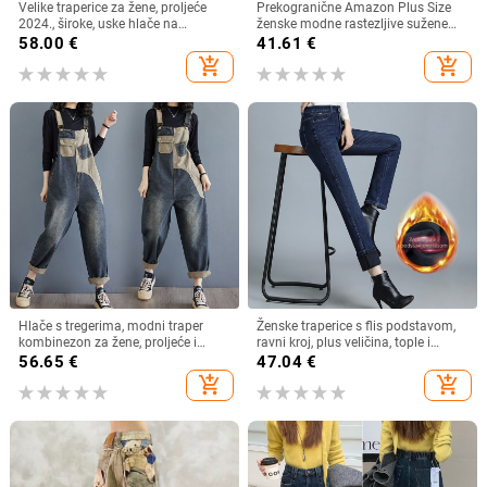
Velike traperice za žene, proljeće
Prekogranične Amazon Plus Size
2024., široke, uske hlače na
ženske modne rastezljive sužene
naramenice za niske žene
hlače Retro isprane traper ležerne
58.00
€
41.61
€
rastezljive hlače s devet točaka
add_shopping_cart
add_shopping_cart
Hlače s tregerima, modni traper
Ženske traperice s flis podstavom,
kombinezon za žene, proljeće i
ravni kroj, plus veličina, tople i
jesen 2024., široke, visokog struka,
elastične, zima 2025
56.65
€
47.04
€
kontrastne boje, jednodijelne, široke
add_shopping_cart
add_shopping_cart
hlače s devet točaka