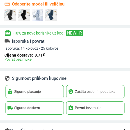
straighten
Odaberite model ili veličinu
redeem
NEWHR
-10% za nove korisnike uz kod:
local_shipping
Isporuka i povrat
Isporuka:
14 kolovoz - 25 kolovoz
€
Cijena dostave:
8.71
Povrat bez muke
security
Sigurnost prilikom kupovine
lock
policy
Sigurno plaćanje
Zaštita osobnih podataka
local_shipping
assignment_return
Sigurna dostava
Povrat bez muke