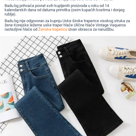
Badu.bg prihvaća povrat svih kupljenih proizvoda u roku od 14
kalendarskih dana od datuma primitka (osim kupaćih kostima i donjeg
rublja).
Badu.bg nije odgovoran za kupnju Uske široke traperice visokog struka za
žene Korejske ležerne uske traper hlače Ulične hlače Vintage Vaqueros
rastezljive hlače od
Ženske traperice
izvan obrasca za narudžbu.