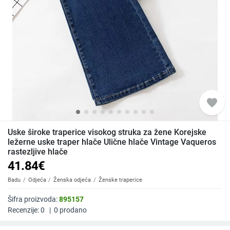
favorite
Uske široke traperice visokog struka za žene Korejske
ležerne uske traper hlače Ulične hlače Vintage Vaqueros
rastezljive hlače
41.84
€
Badu
Odjeća
Ženska odjeća
Ženske traperice
Šifra proizvoda:
895157
Recenzije:
0
|
0
prodano