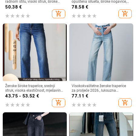
radnom stilu, visoki struk, široke
opuštena silueta, široke nogavice,
nogavice, više džepova, ležerni stil
patch detalji, za žene
50.38
€
78.58
€
add_shopping_cart
add_shopping_cart
Ženske široke traperice, srednji
Visokokvalitetne ženske traperice
struk, visoka elastičnost, mješavina
za proljeće 2026., luksuzna
pamuka i poliestera, dugi
tekstura, premium denim, laskava
43.75 - 53.52
€
77.11
€
silueta, tri boje, visok struk, straight
add_shopping_cart
add_shopping_cart
kroj