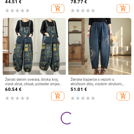
ravne traperice srednjeg struka
44.51
€
78.77
€
spojene kontrastne boje traper
add_shopping_cart
add_shopping_cart
hlače za žene
Ženski denim overala, široka kroj,
Ženske traperice s vezom u
visok struk, otisak, poliester smjesa
etničkom stilu, visokim strukom,
30–50%, proljeće 2026
širokim krojem, harém hlače, plus
60.54
€
51.01
€
veličina
add_shopping_cart
add_shopping_cart