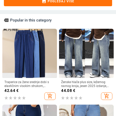
image
POGLEDAJ VIŠE
more
Popular in this category
Traperice za žene srednje dobi s
Ženske hlače plus size, ležernog
elastičnim visokim strukom,
ravnog kroja, jesen 2025 izdanje,
slobodnog ravnog kroja, ¾ dužine,
denim visoke elastičnosti i elastični
42.64
€
44.08
€
proljeće i jesen.
pojas
add_shopping_cart
add_shopping_cart