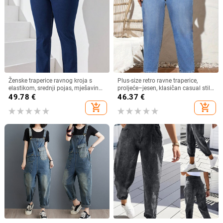
Ženske traperice ravnog kroja s
Plus-size retro ravne traperice,
elastikom, srednji pojas, mješavina
proljeće–jesen, klasičan casual stil,
pamuka 50–70% i poliester <30%,
elastične, vitkiji kroj, cigaretna noga
49.78
€
46.37
€
srednje debljine, duge hlače
add_shopping_cart
add_shopping_cart