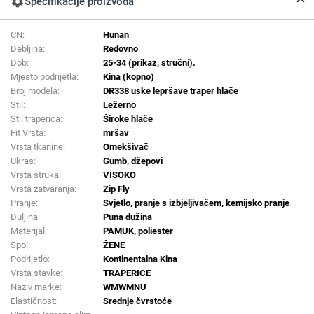
settings
Specifikacije proizvoda
CN:
Hunan
Debljina:
Redovno
Dob:
25-34 (prikaz, stručni).
Mjesto podrijetla:
Kina (kopno)
Broj modela:
DR338 uske lepršave traper hlače
Stil:
Ležerno
Stil traperica:
Široke hlače
Fit Vrsta:
mršav
Vrsta tkanine:
Omekšivač
Ukras:
Gumb, džepovi
Vrsta struka:
VISOKO
Vrsta zatvaranja:
Zip Fly
Pranje:
Svjetlo, pranje s izbjeljivačem, kemijsko pranje
Duljina:
Puna dužina
Materijal:
PAMUK, poliester
Spol:
ŽENE
Podrijetlo:
Kontinentalna Kina
Vrsta stavke:
TRAPERICE
Naziv marke:
WMWMNU
Elastičnost:
Srednje čvrstoće