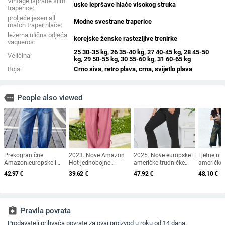
Vintage isprane slim
uske lepršave hlače visokog struka
traperice:
proljeće jesen all
Modne svestrane traperice
match traper hlače:
ležerna ulična odjeća
korejske ženske rastezljive trenirke
vaqueros:
25 30-35 kg, 26 35-40 kg, 27 40-45 kg, 28 45-50
Veličina:
kg, 29 50-55 kg, 30 55-60 kg, 31 60-65 kg
Boja:
Crno siva, retro plava, crna, svijetlo plava
more
People also viewed
Prekogranične
2023. Nove Amazon
2025. Nove europske i
Ljetne ni
Amazon europske i
Hot jednobojne
američke trudničke
američke 
američke rastezljive
ležerne hlače visokog
hlače s zvonastim
kratke hl
42.97
€
39.62
€
47.92
€
48.10
€
traperice s podvijenim
struka od pamuka i
donjim dijelom,
iznošeno
rubom, našivenim
lana
trudničke hlače
stilu, muš
džepovima i kratkim
visokog kroja,
ravne krat
trapericama do
prekogranična
oprane
sredine struka,
dropshipping
assignment_return
Pravila povrata
bačvaste nogavice za
žene
Prodavatelj prihvaća povrate za ovaj proizvod u roku od 14 dana.