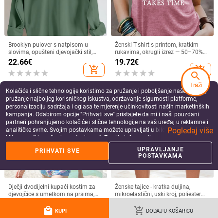
search
more_vert
more
Više od Ladies jeans
Traži
Kolačiće i slične tehnologije koristimo za pružanje i poboljšanje naše Usluge,
pružanje najboljeg korisničkog iskustva, održavanje sigurnosti platforme,
personalizaciju sadržaja i oglasa te mjerenje učinkovitosti naših marketinških
kampanja. Odabirom opcije "Prihvati sve" pristajete da mi i naši pouzdani
partneri pohranjujemo kolačiće i slične tehnologije na vaš uređaj u reklamne i
Pogledaj više
analitičke svrhe. Svojim postavkama možete upravljati u bilo kojem trenutku
klikom na "Upravljanje postavkama". Za više informacija pogledajte našu
Ženske denims šortse
Velike traperice za
Hlače s tregerima,
Široke ras
Politiku privatnosti
.
s elastičnim pojasom,
žene, proljeće 2024.,
modni traper
traperice
UPRAVLJANJE
PRIHVATI SVE
ležerni kroj, ravni kroj,
široke, uske hlače na
kombinezon za žene,
POSTAVKAMA
struka, š
40.98
€
58.00
€
56.65
€
46.48
€
lagani pamuk (70-
naramenice za niske
proljeće i jesen 2024.,
europske 
80%)
žene
široke, visokog struka,
velike veli
kontrastne boje,
isprane š
jednodijelne, široke
sprijeda,
hlače s devet točaka
gumbe
more_vert
more
Više od ženske odjeće
local_mall
add_shopping_cart
KUPI
DODAJ U KOŠARICU