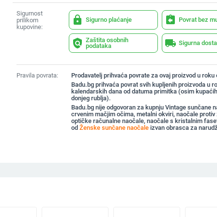
Sigurnost
lock
assignment_return
Sigurno plaćanje
Povrat bez m
prilikom
kupovine:
Zaštita osobnih
policy
local_shipping
Sigurna dost
podataka
Pravila povrata:
Prodavatelj prihvaća povrate za ovaj proizvod u roku
Badu.bg prihvaća povrat svih kupljenih proizvoda u r
kalendarskih dana od datuma primitka (osim kupaćih
donjeg rublja).
Badu.bg nije odgovoran za kupnju Vintage sunčane n
crvenim mačjim očima, metalni okviri, naočale protiv
optičke računalne naočale, naočale s kristalnim fas
od
Ženske sunčane naočale
izvan obrasca za narud