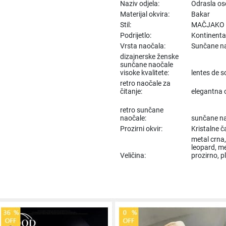
Naziv odjela:
Odrasla o
Materijal okvira:
Bakar
Stil:
MAČJAKO
Podrijetlo:
Kontinenta
Vrsta naočala:
Sunčane n
dizajnerske ženske
sunčane naočale
visoke kvalitete:
lentes de s
retro naočale za
čitanje:
elegantna 
retro sunčane
naočale:
sunčane n
Prozirni okvir:
Kristalne č
metal crna,
leopard, me
Veličina:
prozirno, p