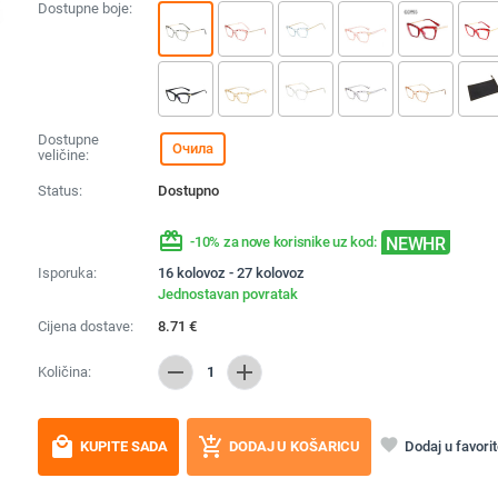
Dostupne boje:
Dostupne
Очила
veličine:
Status:
Dostupno
redeem
NEWHR
-10% za nove korisnike uz kod:
Isporuka:
16 kolovoz - 27 kolovoz
Jednostavan povratak
Cijena dostave:
8.71
€
remove
add
Količina:
1
local_mall
add_shopping_cart
favorite
Dodaj u favori
KUPITE SADA
DODAJ U KOŠARICU