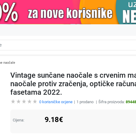
e naočale
Vintage sunčane naočale s crvenim mač
naočale protiv zračenja, optičke račun
fasetama 2022.
0
korisničke ocjene
1
prodano
Šifra proizvoda:
8944
9.18
€
Cijena: