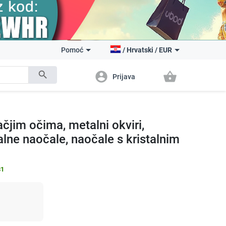
Pomoć
/
Hrvatski
/
EUR
search
account_circle
shopping_basket
Prijava
jim očima, metalni okviri,
alne naočale, naočale s kristalnim
81