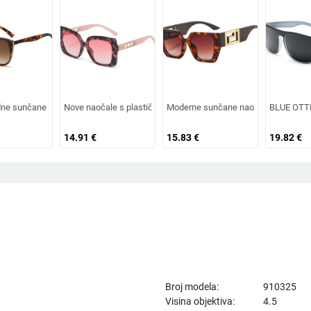
im umetkom, moderne i četvrtaste naočale s dijamantnim rezom, hip hop sunčane
 s dvostrukim mostom nepravilnog oblika, europski i američki stil, popularne
e sunčane naočale 2026. s okvirom u obliku mačke i zlatnim rubom - moderne, 
Nove naočale s plastičnim okvirom, europski i američki modni 
Moderne sunčane naočale velikih dim
BLUE OTTER
14.91
€
15.83
€
19.82
€
Broj modela:
910325
Visina objektiva:
4.5