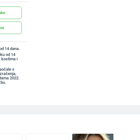
uke
ava
 od 14 dana.
oku od 14
 kostima i
aočale s
 zračenja,
etama 2022.
žbu.