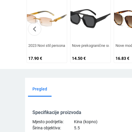
chevron_left
2023 Novi stil personaliziranih sunčanih naočala s dijamantn
Nove prekogranične sunčane naočale
Nove modn
17.90
€
14.50
€
16.83
€
Pregled
Specifikacije proizvoda
Mjesto podrijetla:
Kina (kopno)
Širina objektiva:
5.5