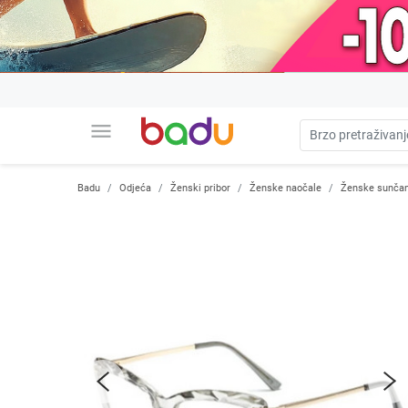
menu
Badu
Odjeća
Ženski pribor
Ženske naočale
Ženske sunčan