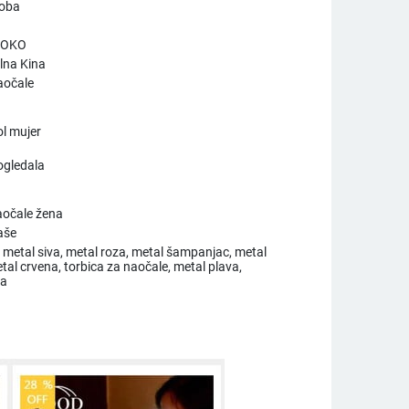
soba
 OKO
lna Kina
aočale
ol mujer
ogledala
aočale žena
aše
 metal siva, metal roza, metal šampanjac, metal
tal crvena, torbica za naočale, metal plava,
la