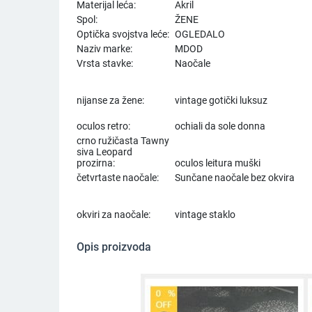
Materijal leća:
Akril
Spol:
ŽENE
Optička svojstva leće:
OGLEDALO
Naziv marke:
MDOD
Vrsta stavke:
Naočale
nijanse za žene:
vintage gotički luksuz
oculos retro:
ochiali da sole donna
crno ružičasta Tawny
siva Leopard
prozirna:
oculos leitura muški
četvrtaste naočale:
Sunčane naočale bez okvira
okviri za naočale:
vintage staklo
Opis proizvoda