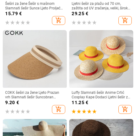
Šeširi za žene Šešir s mašnom
Ljetni šešir za plažu od 70 cm,
Slamnati šešir Sunce Ljeto Proljeće
zaštita od UV zračenja, veliki, široki
Veliki obodi Plaža Na otvorenom
obodi, 35 cm, sklopivi slamnati
15.79
€
29.25
€
Ženski ljetni šešir Sombreros De
šeširi, velike sklopive kape za
add_shopping_cart
add_shopping_cart
Mujer
zaštitu od sunca
COKK šeširi za žene Ljeto Prazan
Luffy Slamnati šešir Anime Crtić
vrh Slamnati šešir Suncobran
Cosplay Kape Dodaci Ljetni šešir za
Krema za sunčanje Šešir za plažu
sunce Suncobran Šešir za roditelje i
9.20
€
11.25
€
Ženski štitnik za zaštitu od sunca
dijete Luffy šešir za žene Muškarci
add_shopping_cart
add_shopping_cart
Roditelji Dječji Šeširi za sunce