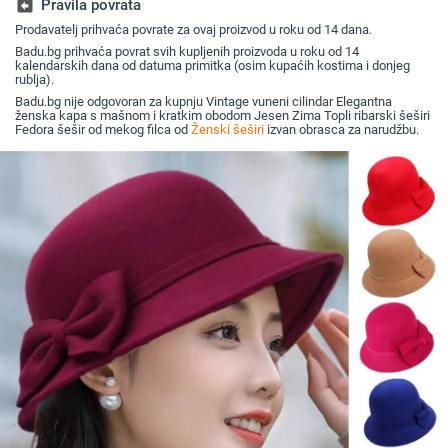
assignment_return
Pravila povrata
Prodavatelj prihvaća povrate za ovaj proizvod u roku od 14 dana.
Badu.bg prihvaća povrat svih kupljenih proizvoda u roku od 14
kalendarskih dana od datuma primitka (osim kupaćih kostima i donjeg
rublja).
Badu.bg nije odgovoran za kupnju Vintage vuneni cilindar Elegantna
ženska kapa s mašnom i kratkim obodom Jesen Zima Topli ribarski šeširi
Fedora šešir od mekog filca od
Ženski šeširi
izvan obrasca za narudžbu.