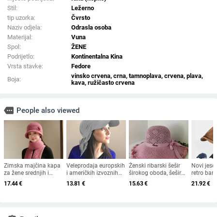
Stil:
Ležerno
tip uzorka:
Čvrsto
Naziv odjela:
Odrasla osoba
Materijal:
Vuna
Spol:
ŽENE
Podrijetlo:
Kontinentalna Kina
Vrsta stavke:
Fedore
vinsko crvena, crna, tamnoplava, crvena, plava,
Boja:
kava, ružičasto crvena
more
People also viewed
Zimska majčina kapa
Veleprodaja europskih
Ženski ribarski šešir
Novi jese
za žene srednjih i
i američkih izvoznih
širokog oboda, šešir
retro bar
starijih godina, pletena
ljetnih bejzbolskih
za sunce, pleteni šešir
osmerokut
17.44
€
13.81
€
15.63
€
21.92
€
od zečjeg krzna,
kapa s vezicom na
za sunce, šešir za
muškarce 
otporna na hladnoću,
leđima, vanjski šešir,
odmor na plaži, šešir
nošen un
topla, vunena kapa
jednobojni vizir, šal/
za sunce širokog
beretkom,
plus baršunasta kapa
šešir
oboda
šešir u je
za umivaonik
jesen i z