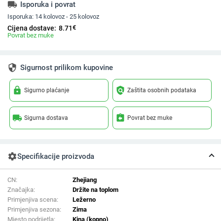
local_shipping
Isporuka i povrat
Isporuka:
14 kolovoz - 25 kolovoz
€
Cijena dostave:
8.71
Povrat bez muke
security
Sigurnost prilikom kupovine
lock
policy
Sigurno plaćanje
Zaštita osobnih podataka
local_shipping
assignment_return
Sigurna dostava
Povrat bez muke
settings
Specifikacije proizvoda
CN:
Zhejiang
Značajka:
Držite na toplom
Primjenjiva scena:
Ležerno
Primjenjiva sezona:
Zima
Mjesto podrijetla:
Kina (kopno)