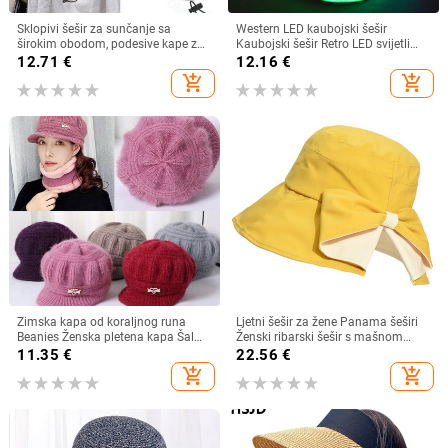
Sklopivi šešir za sunčanje sa
Western LED kaubojski šešir
širokim obodom, podesive kape za
Kaubojski šešir Retro LED svijetli
muškarce, žene, šeširi za plažu,
obod Jazz cilindar Svjetleći
12.71
€
12.16
€
ljetni brzosušeći viziri, ribarska kapa
mladenkin šešir Cosplay kostim
add_shopping_cart
add_shopping_cart
Kaubojsko odijelo za žene
muškarce
Zimska kapa od koraljnog runa
Ljetni šešir za žene Panama šeširi
Beanies Ženska pletena kapa Šal
Ženski ribarski šešir s mašnom
Održava toplinu Vunena pletena
Trend ženski šeširi s kantom
11.35
€
22.56
€
kapa Kapa sa šiltom Dvoslojne
Suncobran Prozračne kape za
add_shopping_cart
add_shopping_cart
zaštitne kape
sunce za žene