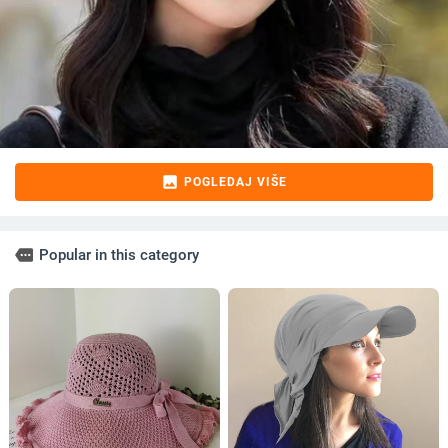
image
POGLEDAJ VIŠE
more
Popular in this category