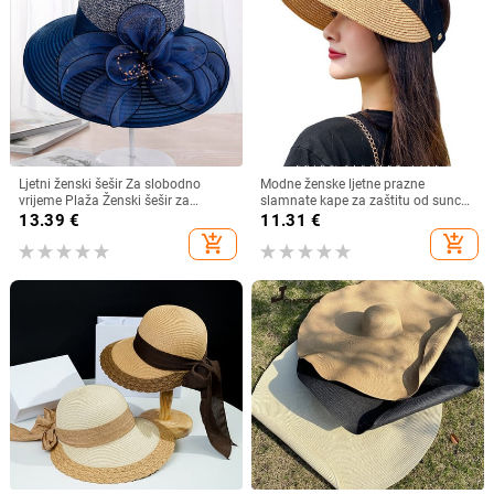
Ljetni ženski šešir Za slobodno
Modne ženske ljetne prazne
vrijeme Plaža Ženski šešir za
slamnate kape za zaštitu od sunca
sunčanje Elegantni šešir širokog
s velikim obodom, podesivi ženski
13.39
€
11.31
€
oboda Svileni šešir s kantom s
šešir za zaštitu od sunca za
add_shopping_cart
add_shopping_cart
cvijetom Ležerna kapa Ženska
sportove na plaži
fedora