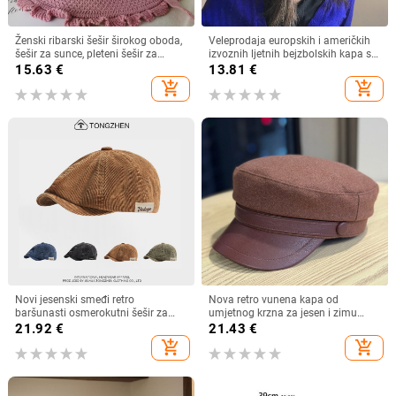
Ženski ribarski šešir širokog oboda,
Veleprodaja europskih i američkih
šešir za sunce, pleteni šešir za
izvoznih ljetnih bejzbolskih kapa s
sunce, šešir za odmor na plaži, šešir
vezicom na leđima, vanjski šešir,
15.63
€
13.81
€
za sunce širokog oboda
jednobojni vizir, šal/šešir
add_shopping_cart
add_shopping_cart
Novi jesenski smeđi retro
Nova retro vunena kapa od
baršunasti osmerokutni šešir za
umjetnog krzna za jesen i zimu
muškarce i žene, nošen unatrag s
2025. za žene, britanski
21.92
€
21.43
€
beretkom, univerzalni šešir u jednoj
osmerokutni ravni cilindar za
add_shopping_cart
add_shopping_cart
boji za jesen i zimu
književna putovanja