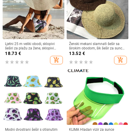
Ljetni 25 m veliki obodi, sklopivi
Ženski mekani slamnati šešir sa
šeširi za plažu za žene, sklopivi
širokim obodom, šik šešir za sunce
slamnati šešir, šešir za zaštitu od
Sklopivi ljetni slamnati šeširi za
18.73
€
13.52
€
sunca, šešir za putovanja
plažu za žene Kape za djevojčice
add_shopping_cart
add_shopping_cart
Dropshipping
Ženski šeširi od rafije
Modni dvostrani šešir s otisnutim
KLIMA Hladan vizir za sunce