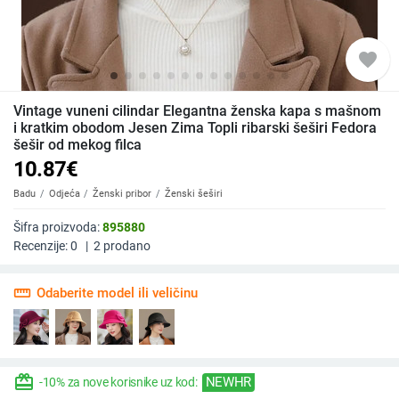
favorite
Vintage vuneni cilindar Elegantna ženska kapa s mašnom
i kratkim obodom Jesen Zima Topli ribarski šeširi Fedora
šešir od mekog filca
10.87
€
Badu
Odjeća
Ženski pribor
Ženski šeširi
Šifra proizvoda:
895880
Recenzije:
0
|
2
prodano
straighten
Odaberite model ili veličinu
redeem
NEWHR
-10% za nove korisnike uz kod: