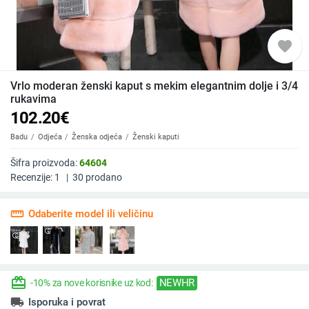
favorite
Vrlo moderan ženski kaput s mekim elegantnim dolje i 3/4
rukavima
102.20
€
Badu
Odjeća
Ženska odjeća
Ženski kaputi
Šifra proizvoda:
64604
Recenzije:
1
|
30
prodano
straighten
Odaberite model ili veličinu
redeem
NEWHR
-10% za nove korisnike uz kod:
local_shipping
Isporuka i povrat