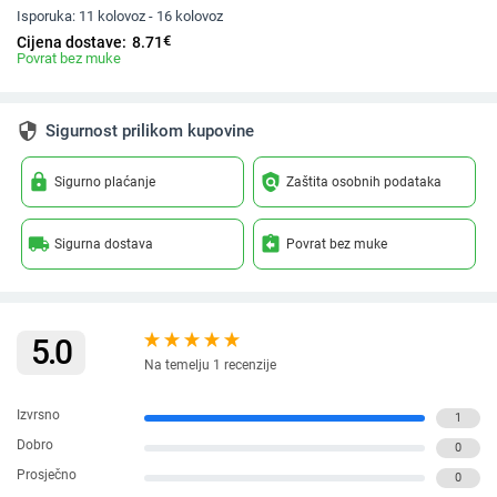
Isporuka:
11 kolovoz - 16 kolovoz
€
Cijena dostave:
8.71
Povrat bez muke
security
Sigurnost prilikom kupovine
lock
policy
Sigurno plaćanje
Zaštita osobnih podataka
local_shipping
assignment_return
Sigurna dostava
Povrat bez muke
5.0
Na temelju 1 recenzije
Izvrsno
1
Dobro
0
Prosječno
0