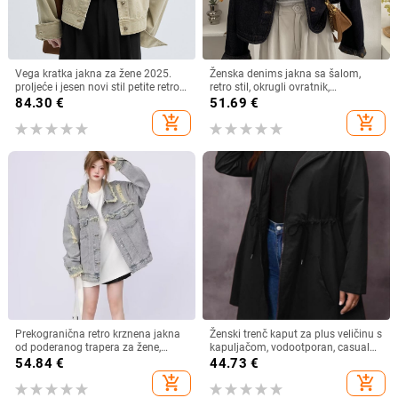
Vega kratka jakna za žene 2025.
Ženska denims jakna sa šalom,
proljeće i jesen novi stil petite retro
retro stil, okrugli ovratnik,
patchwork radna odjeća stil traper
jednoredno kopčanje, dugi rukavi,
84.30
€
51.69
€
top
standardna duljina
add_shopping_cart
add_shopping_cart
Prekogranična retro krznena jakna
Ženski trenč kaput za plus veličinu s
od poderanog trapera za žene,
kapuljačom, vodootporan, casual
proljetna i jesenska, široka, ležerna,
srednje duljine
54.84
€
44.73
€
višenamjenska radna jakna,
add_shopping_cart
add_shopping_cart
moderni top