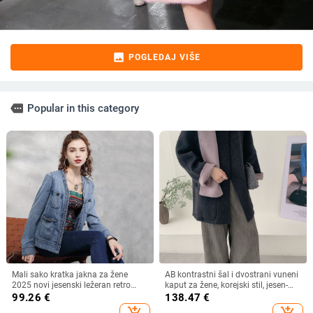
image
POGLEDAJ VIŠE
more
Popular in this category
Mali sako kratka jakna za žene
AB kontrastni šal i dvostrani vuneni
2025 novi jesenski ležeran retro
kaput za žene, korejski stil, jesen-
dizajn pleteni traper top 9323
zima 2025
99.26
€
138.47
€
add_shopping_cart
add_shopping_cart