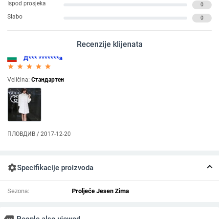
Ispod prosjeka
0
Slabo
0
Recenzije klijenata
Д*** *******а
star_rate
star_rate
star_rate
star_rate
star_rate
Veličina:
Стандартен
ПЛОВДИВ / 2017-12-20
settings
Specifikacije proizvoda
Sezona:
Proljeće Jesen Zima