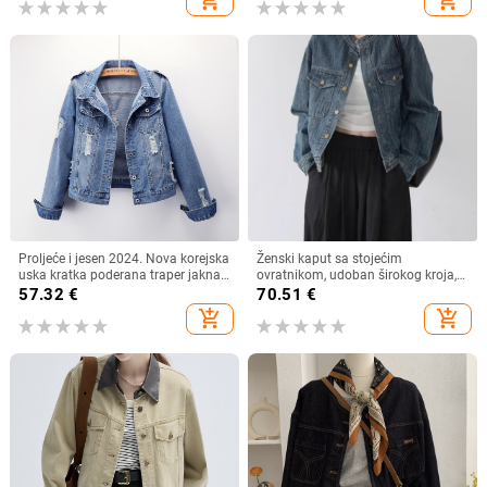
Proljeće i jesen 2024. Nova korejska
Ženski kaput sa stojećim
uska kratka poderana traper jakna
ovratnikom, udoban širokog kroja,
za žene velike veličine, moderna
dugi rukavi, detalj kolage/šivenja
57.32
€
70.51
€
studentska jakna
add_shopping_cart
add_shopping_cart