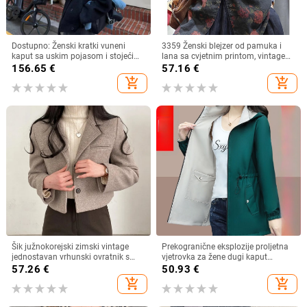
Dostupno: Ženski kratki vuneni
3359 Ženski blejzer od pamuka i
kaput sa uskim pojasom i stojećim
lana sa cvjetnim printom, vintage
ovratnikom, korejski Dongdaemun
opuštenog kroja, izražen stil, casual
156.65
€
57.16
€
dizajn, zima 2025.
i svestran, dugi rukav
add_shopping_cart
add_shopping_cart
Šik južnokorejski zimski vintage
Prekogranične eksplozije proljetna
jednostavan vrhunski ovratnik s
vjetrovka za žene dugi kaput
jednim redom zadebljanog kratkog
veleprodaja 2025 novi tanki kaput s
57.26
€
50.93
€
vunenog sakoa
dvostrukim poklopcem za trbuh
add_shopping_cart
add_shopping_cart
veleprodaja