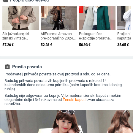
more
People also viewed
Šik južnokorejski
AliExpress Amazon
Prekogranične
Proljetni 
zimski vintage
prekogranično 2024.
eksplozije proljetna
kaput za 
jednostavan vrhunski
Novi europski i
vjetrovka za žene dugi
nižih raz
57.26
€
52.28
€
50.93
€
35.65
€
ovratnik s jednim
američki modni trend
kaput veleprodaja
škole, lab
redom zadebljanog
s leopard printom,
2025 novi tanki kaput
višenamjen
kratkog vunenog
temperamentno tanko
s dvostrukim
slatki, du
sakoa
odijelo za putovanje
poklopcem za trbuh
vjetrovka
na posao, malo
veleprodaja
boje u kor
assignment_return
Pravila povrata
radna od
Prodavatelj prihvaća povrate za ovaj proizvod u roku od 14 dana.
Badu.bg prihvaća povrat svih kupljenih proizvoda u roku od 14
kalendarskih dana od datuma primitka (osim kupaćih kostima i donjeg
rublja).
Badu.bg nije odgovoran za kupnju Vrlo moderan ženski kaput s mekim
elegantnim dolje i 3/4 rukavima od
Ženski kaputi
izvan obrasca za
narudžbu.