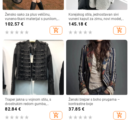
Žensko sako za plus veličinu,
Korejskog stila, jednostavan sivi
vuneno-tkani materijal s punilom,
vuneni kaput za zimu, novi model,
prugasto, korejskog stila, dugi
svestran stojeći ovratnik, dojam
102.57
€
145.18
€
rukavi, srednja duljina, veličina L
vrhunske kvalitete, topao i opušten
add_shopping_cart
add_shopping_cart
kroj
Traper jakna u vojnom stilu, s
Ženski blejzer s boho prugama –
dvostrukim redom gumba,
kontrastne boje
panelnim šivanjem, uskim krojem
82.84
€
37.85
€
add_shopping_cart
add_shopping_cart