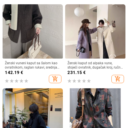
Ženski vuneni kaput sa šalom kao
Ženski kaput od alpaka vune,
ovratnikom, raglan rukavi, srednja
stojeći ovratnik, dugačak kroj, ručno
duljina, dvostrani
šiveno, 50–70% alpaka vune,
142.19
€
231.15
€
japansko-korejski ležerni stil
add_shopping_cart
add_shopping_cart