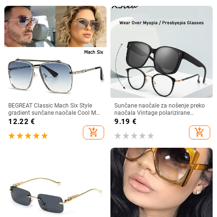
BEGREAT Classic Mach Six Style
Sunčane naočale za nošenje preko
gradient sunčane naočale Cool Men
naočala Vintage polarizirane
Vintage Brand Design Sunčane
sunčane naočale za muškarce i
12.22
€
9.19
€
naočale Lentes očki sunčanye
žene, kratkovidnost, dalekovidnost,
add_shopping_cart
add_shopping_cart
ženskie
sjenila za vožnju na otvorenom