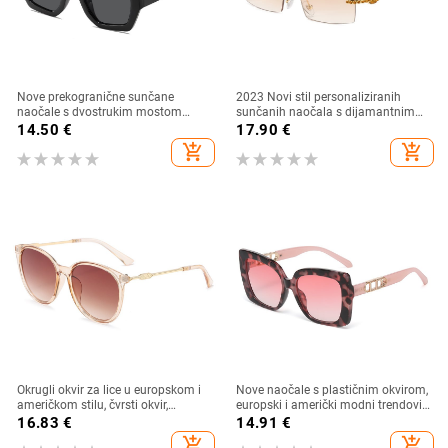
Nove prekogranične sunčane
2023 Novi stil personaliziranih
naočale s dvostrukim mostom
sunčanih naočala s dijamantnim
nepravilnog oblika, europski i
umetkom, moderne i četvrtaste
14.50
€
17.90
€
američki stil, popularne, moderne
naočale s dijamantnim rezom, hip
add_shopping_cart
add_shopping_cart
sunčane naočale, jedinstvene
hop sunčane naočale u uličnom
sunčane naočale
stilu
Okrugli okvir za lice u europskom i
Nove naočale s plastičnim okvirom,
američkom stilu, čvrsti okvir,
europski i američki modni trendovi
moderne retro okrugle metalne
s velikim okvirom, sunčane naočale
16.83
€
14.91
€
ručke, nove ženske sunčane
za vanjsku upotrebu
add_shopping_cart
add_shopping_cart