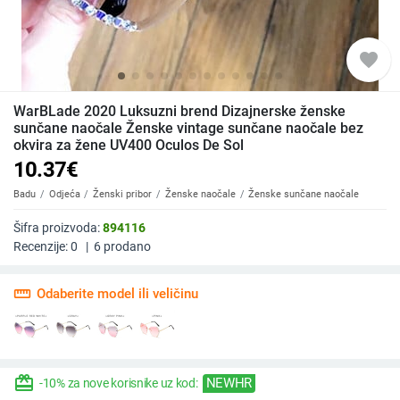
favorite
WarBLade 2020 Luksuzni brend Dizajnerske ženske
sunčane naočale Ženske vintage sunčane naočale bez
okvira za žene UV400 Oculos De Sol
10.37
€
Badu
Odjeća
Ženski pribor
Ženske naočale
Ženske sunčane naočale
Šifra proizvoda:
894116
Recenzije:
0
|
6
prodano
straighten
Odaberite model ili veličinu
redeem
NEWHR
-10% za nove korisnike uz kod: