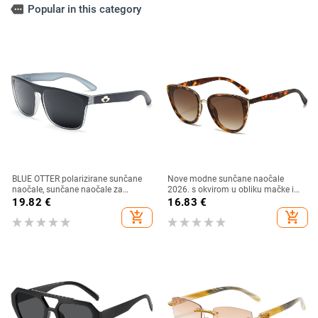
more
Popular in this category
BLUE OTTER polarizirane sunčane
Nove modne sunčane naočale
naočale, sunčane naočale za
2026. s okvirom u obliku mačke i
sportove na otvorenom, sunčane
zlatnim rubom - moderne,
19.82
€
16.83
€
naočale za plažu, naočale za
elegantne i svestrane
add_shopping_cart
add_shopping_cart
ribolov, sunčane naočale za vožnju,
UV zaštita