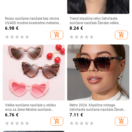
Ruiao sunčane naočale bez okvira
Trend klasične retro četvrtaste
UV400 modne kvadratne metalne
sunčane naočale Ženske velike
naočale za muškarce žene
sunčane naočale Ženske/muške
6.98
€
8.24
€
dizajnerske muške marke sunčane
retro sunčane naočale Lentes De
add_shopping_cart
add_shopping_cart
naočale za van
Sol Mujer
Velike sunčane naočale u obliku
Retro 2024. Klasične vintage
srca za žene Modne sunčane
četvrtaste sunčane naočale Ženske
naočale s ljubavnim srcem UV400
velike sunčane naočale Ženske
6.76
€
7.11
€
Zaštitne leće Punk naočale
muške Retro Leopard Luksuzne
add_shopping_cart
add_shopping_cart
sunčane naočale UV400