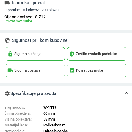
local_shipping
Isporuka i povrat
Isporuka:
15 kolovoz - 20 kolovoz
€
Cijena dostave:
8.71
Povrat bez muke
security
Sigurnost prilikom kupovine
lock
policy
Sigurno plaćanje
Zaštita osobnih podataka
local_shipping
assignment_return
Sigurna dostava
Povrat bez muke
settings
Specifikacije proizvoda
Broj modela:
W-1119
Širina objektiva:
60 mm
Visina objektiva:
58 mm
Materijal leća:
Polikarbonat
Naziv odjela:
Odrasla osoba