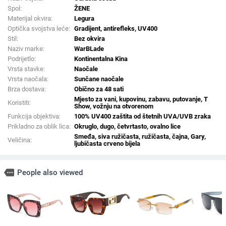
Spol:
ŽENE
Materijal okvira:
Legura
Optička svojstva leće:
Gradijent, antirefleks, UV400
Stil:
Bez okvira
Naziv marke:
WarBLade
Podrijetlo:
Kontinentalna Kina
Vrsta stavke:
Naočale
Vrsta naočala:
Sunčane naočale
Brza dostava:
Obično za 48 sati
Mjesto za vani, kupovinu, zabavu, putovanje, T
Koristiti:
Show, vožnju na otvorenom
Funkcija objektiva:
100% UV400 zaštita od štetnih UVA/UVB zraka
Prikladno za oblik lica:
Okruglo, dugo, četvrtasto, ovalno lice
Smeđa, siva ružičasta, ružičasta, čajna, Gary,
Veličina:
ljubičasta crveno bijela
more
People also viewed