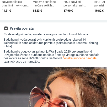
Nove naočale s
Moderne sunčane
2023 Novi stil
BLUE OT
plastičnim okvirom,
naočale velikih
personaliziranih
polarizir
europski i američki
dimenzija u
sunčanih naočala s
naočale,
14.91
€
15.83
€
17.90
€
19.82
€
modni trendovi s
europskom i
dijamantnim
naočale z
velikim okvirom,
američkom stilu,
umetkom, moderne i
na otvor
sunčane naočale za
ženske četvrtaste
četvrtaste naočale s
sunčane 
vanjsku upotrebu
sunčane naočale s
dijamantnim rezom,
plažu, na
otvorenim krojem i
hip hop sunčane
ribolov, 
assignment_return
Pravila povrata
širokim nogama,
naočale u uličnom
naočale z
Prodavatelj prihvaća povrate za ovaj proizvod u roku od 14 dana.
veleprodaja muških
stilu
zaštita
naočala s
Badu.bg prihvaća povrat svih kupljenih proizvoda u roku od 14
prekograničnim
kalendarskih dana od datuma primitka (osim kupaćih kostima i donjeg
krojem
rublja).
Badu.bg nije odgovoran za kupnju WarBLade 2020 Luksuzni brend
Dizajnerske ženske sunčane naočale Ženske vintage sunčane naočale
bez okvira za žene UV400 Oculos De Sol od
Ženske sunčane naočale
izvan obrasca za narudžbu.