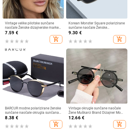
Vintage velike pilotske sunčane
Korean Monster Square polarizirane
naočale Ženske dizajnerske marke
sunčane naočale Ženske
Crno-žute naočale s gradijentnim
visokokvalitetne nježne luksuzne
7.59
€
9.30
€
sunčanim naočalama velikog
sunčane naočale Muške prevelike
add_shopping_cart
add_shopping_cart
okvira UV400 Luksuzne muške
nijanse UV400 naočale
naočale
BARCUR modne polarizirane ženske
Vintage okrugle sunčane naočale
sunčane naočale okrugla sunčana
Žene Muškarci Brand Dizajner Moda
stakla dame Lunette De Soleil
Gradient Sunčane naočale Ženske
8.38
€
12.66
€
Femme
Muške Retro Punk Hip Hop Gafas
add_shopping_cart
add_shopping_cart
De Sol