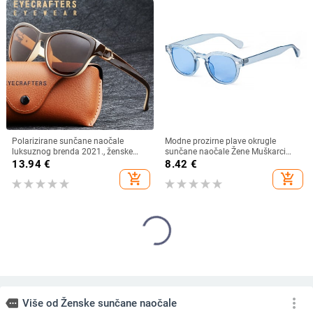
Polarizirane sunčane naočale
Modne prozirne plave okrugle
luksuznog brenda 2021., ženske
sunčane naočale Žene Muškarci
ženske elegantne sunčane naočale
2024 Retro kornjačaste male
13.94
€
8.42
€
za žene Ženske naočale za vožnju
četvrtaste sunčane naočale UV400
add_shopping_cart
add_shopping_cart
Oculos De Sol
Lunettes De Soleil