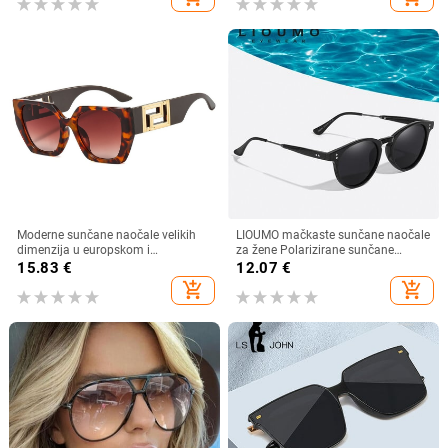
naočale
Moderne sunčane naočale velikih
LIOUMO mačkaste sunčane naočale
dimenzija u europskom i
za žene Polarizirane sunčane
američkom stilu, ženske četvrtaste
naočale za muškarce Anti-Glare
15.83
€
12.07
€
sunčane naočale s otvorenim
Vintage naočale Trendy Shade
add_shopping_cart
add_shopping_cart
krojem i širokim nogama,
Brown Lens zonnebril dames
veleprodaja muških naočala s
prekograničnim krojem