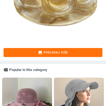
image
POGLEDAJ VIŠE
more
Popular in this category