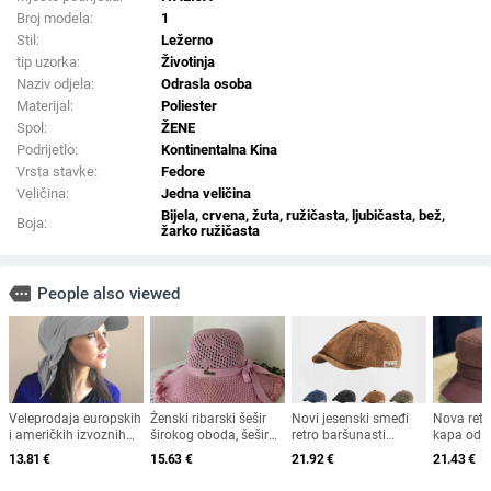
Broj modela:
1
Stil:
Ležerno
tip uzorka:
Životinja
Naziv odjela:
Odrasla osoba
Materijal:
Poliester
Spol:
ŽENE
Podrijetlo:
Kontinentalna Kina
Vrsta stavke:
Fedore
Veličina:
Jedna veličina
Bijela, crvena, žuta, ružičasta, ljubičasta, bež,
Boja:
žarko ružičasta
more
People also viewed
Veleprodaja europskih
Ženski ribarski šešir
Novi jesenski smeđi
Nova ret
i američkih izvoznih
širokog oboda, šešir
retro baršunasti
kapa od 
ljetnih bejzbolskih
za sunce, pleteni šešir
osmerokutni šešir za
krzna za 
13.81
€
15.63
€
21.92
€
21.43
€
kapa s vezicom na
za sunce, šešir za
muškarce i žene,
2025. za 
leđima, vanjski šešir,
odmor na plaži, šešir
nošen unatrag s
britanski