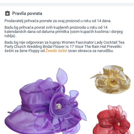
jednobojni vizir, šal/
za sunce širokog
beretkom, univerzalni
ravni cili
šešir
oboda
šešir u jednoj boji za
književna
jesen i zimu
assignment_return
Pravila povrata
Prodavatelj prihvaća povrate za ovaj proizvod u roku od 14 dana.
Badu.bg prihvaća povrat svih kupljenih proizvoda u roku od 14
kalendarskih dana od datuma primitka (osim kupaćih kostima i donjeg
rublja).
Badu.bg nije odgovoran za kupnju Women Fascinator Lady Cocktail Tea
Party Church Wedding Bridal Flower Is 17 Visor The Rain Hat Preveliki
šeširi za žene Floppy od
Ženski šeširi
izvan obrasca za narudžbu.