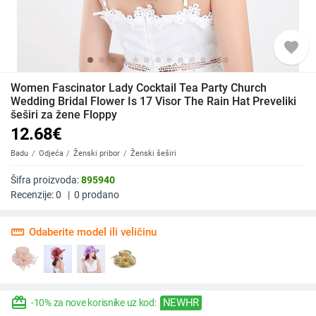
favorite
Women Fascinator Lady Cocktail Tea Party Church
Wedding Bridal Flower Is 17 Visor The Rain Hat Preveliki
šeširi za žene Floppy
12.68
€
Badu
Odjeća
Ženski pribor
Ženski šeširi
Šifra proizvoda:
895940
Recenzije:
0
|
0
prodano
straighten
Odaberite model ili veličinu
redeem
NEWHR
-10% za nove korisnike uz kod: