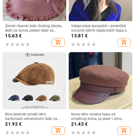
Ženski ribarski šešir širokog oboda,
Veleprodaja europskih i američkih
šešir za sunce, pleteni šešir za
izvoznih ljetnih bejzbolskih kapa s
sunce, šešir za odmor na plaži, šešir
vezicom na leđima, vanjski šešir,
15.63
€
13.81
€
za sunce širokog oboda
jednobojni vizir, šal/šešir
add_shopping_cart
add_shopping_cart
Novi jesenski smeđi retro
Nova retro vunena kapa od
baršunasti osmerokutni šešir za
umjetnog krzna za jesen i zimu
muškarce i žene, nošen unatrag s
2025. za žene, britanski
21.92
€
21.43
€
beretkom, univerzalni šešir u jednoj
osmerokutni ravni cilindar za
add_shopping_cart
add_shopping_cart
boji za jesen i zimu
književna putovanja