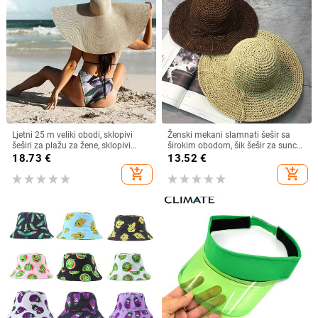
Ljetni 25 m veliki obodi, sklopivi
Ženski mekani slamnati šešir sa
šeširi za plažu za žene, sklopivi
širokim obodom, šik šešir za sunce
slamnati šešir, šešir za zaštitu od
Sklopivi ljetni slamnati šeširi za
18.73
€
13.52
€
sunca, šešir za putovanja
plažu za žene Kape za djevojčice
add_shopping_cart
add_shopping_cart
Dropshipping
Ženski šeširi od rafije