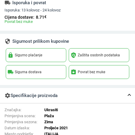
local_shipping
Isporuka i povrat
Isporuka:
13 kolovoz - 24 kolovoz
€
Cijena dostave:
8.71
Povrat bez muke
security
Sigurnost prilikom kupovine
lock
policy
Sigurno plaćanje
Zaštita osobnih podataka
local_shipping
assignment_return
Sigurna dostava
Povrat bez muke
settings
Specifikacije proizvoda
Značajka:
Ukrasiti
Primjenjiva scena:
Plaža
Primjenjiva sezona:
Zima
Datum izlaska:
Proljeće 2021
Mjesto podrijetla:
ITALIJA