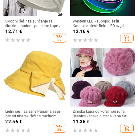
Sklopivi šešir za sunčanje sa
Western LED kaubojski šešir
širokim obodom, podesive kape za
Kaubojski šešir Retro LED svijetli
muškarce, žene, šeširi za plažu,
obod Jazz cilindar Svjetleći
12.71
€
12.16
€
ljetni brzosušeći viziri, ribarska kapa
mladenkin šešir Cosplay kostim
add_shopping_cart
add_shopping_cart
Kaubojsko odijelo za žene
muškarce
Ljetni šešir za žene Panama šeširi
Zimska kapa od koraljnog runa
Ženski ribarski šešir s mašnom
Beanies Ženska pletena kapa Šal
Trend ženski šeširi s kantom
Održava toplinu Vunena pletena
22.56
€
11.35
€
Suncobran Prozračne kape za
kapa Kapa sa šiltom Dvoslojne
add_shopping_cart
add_shopping_cart
sunce za žene
zaštitne kape