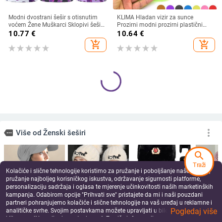
Modni dvostrani šešir s otisnutim
KLIMA Hladan vizir za sunce
voćem Žene Muškarci Sklopivi šešir
Prozirni modni prozirni plastični
za umivaonik za sunčanje za par
vizir Ljetna kapa Šešir za sunce
10.77
€
10.64
€
Hip Hop kape Ribarski šeširi
Zračni šešir za sunce Kape za
add_shopping_cart
add_shopping_cart
slobodno vrijeme Kasketa za plažu
search
Vintage Hepburn kapa Ženski crni
Šešir za sunčanje sa širokim
Traži
slamnati šeširi s mašnom Šešir za
obodom Ženska anti-UV zaštita
Kolačiće i slične tehnologije koristimo za pružanje i poboljšanje naše Usluge,
sunčanje na plaži Ljetna zaštita od
Planinarenje Ribarska kapa na
15.51
€
12.81
€
pružanje najboljeg korisničkog iskustva, održavanje sigurnosti platforme,
sunca Šešir s velikim obodom Kape
preklop Ljetni jednobojni pamučni
personalizaciju sadržaja i oglasa te mjerenje učinkovitosti naših marketinških
add_shopping_cart
add_shopping_cart
prozračni šešir Bucekt za plažu
kampanja. Odabirom opcije "Prihvati sve" pristajete da mi i naši pouzdani
partneri pohranjujemo kolačiće i slične tehnologije na vaš uređaj u reklamne i
Pogledaj više
analitičke svrhe. Svojim postavkama možete upravljati u bilo kojem trenutku
klikom na "Upravljanje postavkama". Za više informacija pogledajte našu