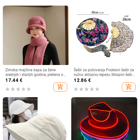
Zimska majčina kapa za žene
Šešir za putovanja Podesivi šešir za
srednjih i starijih godina, pletena od
ručnu sklopivu lepezu Sklopivi šešir
zečjeg krzna, otporna na hladnoću,
od bambusa i lepeza Ljetna plaža
17.44
€
12.86
€
topla, vunena kapa plus baršunasta
Sklopivi šešir i lepeza R7RF
add_shopping_cart
add_shopping_cart
kapa za umivaonik