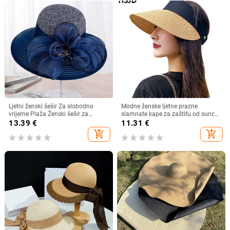
Ljetni ženski šešir Za slobodno
Modne ženske ljetne prazne
vrijeme Plaža Ženski šešir za
slamnate kape za zaštitu od sunca
sunčanje Elegantni šešir širokog
s velikim obodom, podesivi ženski
13.39
€
11.31
€
oboda Svileni šešir s kantom s
šešir za zaštitu od sunca za
add_shopping_cart
add_shopping_cart
cvijetom Ležerna kapa Ženska
sportove na plaži
fedora