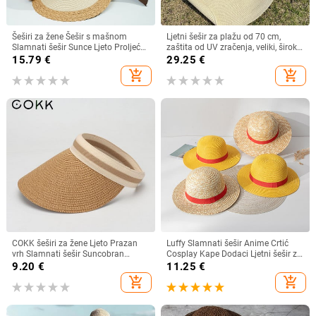
Šeširi za žene Šešir s mašnom
Ljetni šešir za plažu od 70 cm,
Slamnati šešir Sunce Ljeto Proljeće
zaštita od UV zračenja, veliki, široki
Veliki obodi Plaža Na otvorenom
obodi, 35 cm, sklopivi slamnati
15.79
€
29.25
€
Ženski ljetni šešir Sombreros De
šeširi, velike sklopive kape za
add_shopping_cart
add_shopping_cart
Mujer
zaštitu od sunca
COKK šeširi za žene Ljeto Prazan
Luffy Slamnati šešir Anime Crtić
vrh Slamnati šešir Suncobran
Cosplay Kape Dodaci Ljetni šešir za
Krema za sunčanje Šešir za plažu
sunce Suncobran Šešir za roditelje i
9.20
€
11.25
€
Ženski štitnik za zaštitu od sunca
dijete Luffy šešir za žene Muškarci
add_shopping_cart
add_shopping_cart
Roditelji Dječji Šeširi za sunce